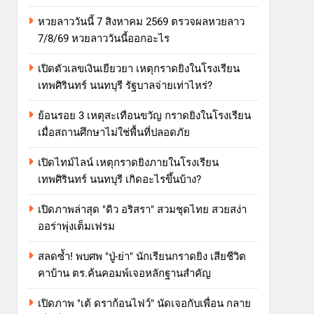
หวยลาววันนี้ 7 สิงหาคม 2569 ตรวจผลหวยลาว
7/8/69 หวยลาววันนี้ออกอะไร
เปิดตัวเลขเงินเยียวยา เหตุกราดยิงในโรงเรียน
เทพศิรินทร์ นนทบุรี รัฐบาลจ่ายเท่าไหร่?
ย้อนรอย 3 เหตุสะเทือนขวัญ กราดยิงในโรงเรียน
เมื่อสถานศึกษาไม่ใช่พื้นที่ปลอดภัย
เปิดไทม์ไลน์ เหตุกราดยิงภายในโรงเรียน
เทพศิรินทร์ นนทบุรี เกิดอะไรขึ้นบ้าง?
เปิดภาพล่าสุด "ดิว อริสรา" สวมชุดไทย สวยสง่า
ออร่าพุ่งเต็มเฟรม
สลดซ้ำ! พบศพ "ปู่-ย่า" นักเรียนกราดยิง เสียชีวิต
คาบ้าน ตร.ค้นคอมพ์เจอหลักฐานสำคัญ
เปิดภาพ "เต้ ดราก้อนไฟว์" นัดเจอกับเพื่อน กลาย