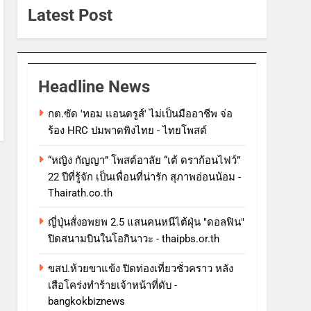
Latest Post
Headline News
กต.ซัด 'ทอม แอนดรูส์' ไม่เป็นมืออาชีพ จ่อ
ร้อง HRC ปมพาดพิงไทย - ไทยโพสต์
“หญิง กัญญา” โพสต์อาลัย “เต้ ดราก้อนไฟว์”
22 ปีที่รู้จัก เป็นเพื่อนที่น่ารัก สุภาพอ่อนน้อม -
Thairath.co.th
ญี่ปุ่นสั่งอพยพ 2.5 แสนคนหนีไต้ฝุ่น "ดอลฟิน"
ปิดสนามบินในโอกินาวะ - thaipbs.or.th
ขสป.ห้วยขาแข้ง ปิดท่องเที่ยวชั่วคราว หลัง
เสือโคร่งทำร้ายเจ้าหน้าที่ดับ -
bangkokbiznews