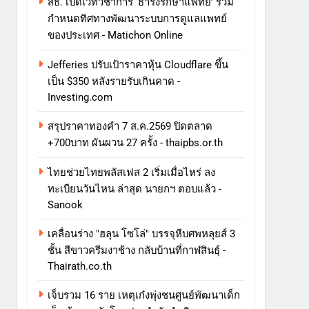
สธ. เปิดเวทีวิชาการ ‘ธำรงรักษาแพทย์’ ร่วม
กำหนดทิศทางพัฒนาระบบการดูแลแพทย์
ของประเทศ - Matichon Online
Jefferies ปรับเป้าราคาหุ้น Cloudflare ขึ้น
เป็น $350 หลังรายรับเกินคาด -
Investing.com
สรุปราคาทองคำ 7 ส.ค.2569 ปิดตลาด
+700บาท ผันผวน 27 ครั้ง - thaipbs.or.th
ไทยช่วยไทยพลัสเฟส 2 เริ่มเมื่อไหร่ ลง
ทะเบียนวันไหน ล่าสุด นายกฯ ตอบแล้ว -
Sanook
เคลื่อนร่าง "ฮลุน โซโล่" บรรจุหีบศพหลุยส์ 3
ชั้น สีขาวครีมงาช้าง กลับบ้านที่กาฬสินธุ์ -
Thairath.co.th
เจ็บรวม 16 ราย เหตุเก๋งพุ่งชนศูนย์พัฒนาเด็ก