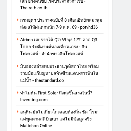
เล็ก อ้างคนขับโรคประจำตัวกำเริบ -
Thairath.co.th
กรมอุตุฯ ประกาศฉบับที่ 8 เตือนอิทธิพลมรสุม
ส่งผลให้ฝนตกหนัก 7-9 ส.ค. 69 - pptvhd36
Airbnb เผยรายได้ Q2/69 พุ่ง 17% คาด Q3
โตต่อ รับดีมานด์ท่องเที่ยวแกร่ง : อิน
โฟเควสท์ - สำนักข่าวอินโฟเควสท์
มินอ่องหล่ายพบประธานวุฒิสภาไทย พร้อม
ร่วมมือแก้ปัญหามลพิษข้ามแดน-สารพิษใน
แม่น้ำ - thestandard.co
ทําไมหุ้น First Solar ถึงพุ่งขึ้นแรงวันนี้? -
Investing.com
อนุทิน ยันไม่เกี่ยวโกงสอบท้องถิ่น ซัด ‘โรม’
แค่พูดตามสติปัญญา แต่ไม่มีข้อมูลจริง -
Matichon Online