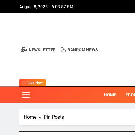
Skip
August 8, 2026
6:03:58 PM
to
content
A
NEWSLETTER
RANDOM NEWS
A
BI
"ครอบคลุมทุ
Live Now
HOME
ECO
Home
Pin Posts