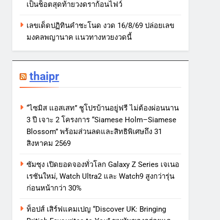
เป็นช็อตสุดท้ายวงดราก้อนไฟว์
เลขเด็ดปฏิทินคำชะโนด งวด 16/8/69 ปล่อยเลข
มงคลพญานาค แนวทางหวยงวดนี้
thaipr
“ไซมิส แอสเสท” ชูโปรบ้านอยู่ฟรี ไม่ต้องผ่อนนาน
3 ปี เจาะ 2 โครงการ “Siamese Holm–Siamese
Blossom” พร้อมส่วนลดและสิทธิพิเศษถึง 31
สิงหาคม 2569
ซัมซุง เปิดยอดจองทั่วโลก Galaxy Z Series เจเนอ
เรชันใหม่, Watch Ultra2 และ Watch9 สูงกว่ารุ่น
ก่อนหน้ากว่า 30%
ท็อปส์ เสิร์ฟแคมเปญ “Discover UK: Bringing