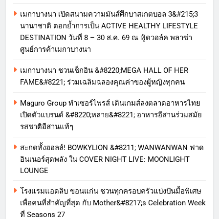
เมกาบางนา เปิดสนามความมันส์ศึกบาสเกตบอล 3&#215;3
นานาชาติ ตอกย้ำการเป็น ACTIVE HEALTHY LIFESTYLE
DESTINATION วันที่ 8 – 30 ส.ค. 69 ณ ฟู้ดวอล์ค พลาซ่า
ศูนย์การค้าเมกาบางนา
เมกาบางนา ชวนเช็กอิน &#8220;MEGA HALL OF HER
FAME&#8221; ร่วมเฉลิมฉลองคุณค่าของผู้หญิงทุกคน
Maguro Group ทำเซอร์ไพรส์ เดินเกมส์ลงตลาดอาหารไทย
เปิดตัวแบรนด์ &#8220;หลาย&#8221; อาหารอีสานร่วมสมัย
รสชาติอีสานแท้ๆ
สะกดทั้งฮอลล์! BOWKYLION &#8211; WANWANWAN ฟาด
อินเนอร์สุดพลัง ใน COVER NIGHT LIVE: MOONLIGHT
LOUNGE
โรงแรมแอดลิบ ขอนแก่น ชวนทุกครอบครัวแบ่งปันมื้อพิเศษ
เพื่อคนที่สำคัญที่สุด กับ Mother&#8217;s Celebration Week
ที่ Seasons 27