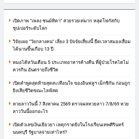
เปิดภาพ "เพลง ชนม์ทิดา" สวยรวยเท่มาก หลุดโฟกัสกับ
ซุปเปอร์ระดับโลก
วิจัยเผย "วัยกลางคน" เลี่ยง 3 ปัจจัยเสี่ยงนี้ ยืดเวลาสมองเสื่อม
ได้นานขึ้นเกือบ 13 ปี
หมอไต้หวันเตือน 5 ประเภทอาหารค้างคืน ที่ผู้ป่วยโรคไตไม่
ควรกิน อันตรายถึงชีวิต
เปิดคำพูดสุดท้ายสุดสะเทือนใจ ของอินฟลูฯ เม็กซิกัน ก่อนถูก
ยิงเสียชีวิตขณะไลฟ์สด
หวยลาววันนี้ 7 สิงหาคม 2569 ตรวจผลหวยลาว 7/8/69 หวย
ลาววันนี้ออกอะไร
เปิดตัวเลขเงินเยียวยา เหตุกราดยิงในโรงเรียนเทพศิรินทร์
นนทบุรี รัฐบาลจ่ายเท่าไหร่?