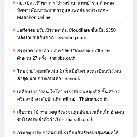
สธ. เปิดเวทีวิชาการ ‘ธำรงรักษาแพทย์’ ร่วมกำหนด
ทิศทางพัฒนาระบบการดูแลแพทย์ของประเทศ -
Matichon Online
Jefferies ปรับเป้าราคาหุ้น Cloudflare ขึ้นเป็น $350
หลังรายรับเกินคาด - Investing.com
สรุปราคาทองคำ 7 ส.ค.2569 ปิดตลาด +700บาท
ผันผวน 27 ครั้ง - thaipbs.or.th
ไทยช่วยไทยพลัสเฟส 2 เริ่มเมื่อไหร่ ลงทะเบียนวันไหน
ล่าสุด นายกฯ ตอบแล้ว - Sanook
เคลื่อนร่าง "ฮลุน โซโล่" บรรจุหีบศพหลุยส์ 3 ชั้น สีขาว
ครีมงาช้าง กลับบ้านที่กาฬสินธุ์ - Thairath.co.th
เจ็บรวม 16 ราย เหตุเก๋งพุ่งชนศูนย์พัฒนาเด็กเล็ก อ้างคน
ขับโรคประจำตัวกำเริบ - Thairath.co.th
กรมอุตุฯ ประกาศฉบับที่ 8 เตือนอิทธิพลมรสุมส่งผลให้