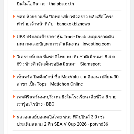
บินในโอกินาวะ - thaipbs.or.th
ขสป.ห้วยขาแข้ง ปิดท่องเที่ยวชั่วคราว หลังเสือโคร่ง
ทำร้ายเจ้าหน้าที่ดับ - bangkokbiznews
UBS ปรับลดเป้าราคาหุ้น Trade Desk เหตุแรงกดดัน
มหภาคและปัญหาการดําเนินงาน - Investing.com
วิเคราะห์บอล ทีมชาติไทย พบ ทีมชาติเมียนมา 8 ส.ค.
69 : ช้างศึกจัดเต็มรอยิงเมียนมา - Siamsport
เซ็นทรัล ปิดดีลยักษ์ ซื้อ MaxValu จากอิออน เปลี่ยน 30
สาขา เป็น Tops - Matichon Online
เทพศิรินทร์นนทบุรี: เหตุยิงในโรงเรียน เสียชีวิต 8 ราย
เรารู้อะไรบ้าง - BBC
ผลวอลเลย์บอลหญิงไทย ชนะ ฟิลิปปินส์ 3-0 เซต
ประเดิมสนาม 2 ศึก SEA V Cup 2026 - pptvhd36