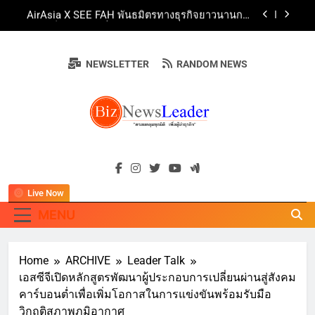
Skip
AirAsia X SEE FAH พันธมิตรทางธุรกิจยาวนานกว่า
to
20 ปี ต่อยอดเสิร์ฟความอร่อย ยกเมนูระดับตำนาน
“ข้าวหน้าไก่ราชวงศ์” พุ่งทะยานสู่น่านฟ้า
content
ททท. ร่วมมือกับ จุฬาลงกรณ์มหาวิทยาลัย จัดสัมมนา
ทางวิชาการและการตลาดเชิงรุก แนะเคล็ดลับปรับ
NEWSLETTER
RANDOM NEWS
ธุรกิจท่องเที่ยวไทย “ขายได้ ขายดี ขายนาน”
บ้านหนองสองห้องจัดใหญ่ “แห่เทียนพรรษา – ผ้าป่า
ซาเล้งปลอดเหล้าเข้าพรรษา 2569” ชูพลังชุมชน
สืบสานพุทธศาสนา สร้างสังคมปลอดเหล้า ภายใต้
Guangzhou Yinghao School Unveils Vision for
แนวคิด “90 วัน เก็บแต้มสุขภาพดี สิ่งดีๆ จะเกิดขึ้น”
Future-Ready Education
AirAsia X SEE FAH พันธมิตรทางธุรกิจยาวนานกว่า
BIZNEWSLEADE
20 ปี ต่อยอดเสิร์ฟความอร่อย ยกเมนูระดับตำนาน
"ครอบคลุมทุกมิติ เพื่อ…ผู้นำธุรกิจ"
“ข้าวหน้าไก่ราชวงศ์” พุ่งทะยานสู่น่านฟ้า
ททท. ร่วมมือกับ จุฬาลงกรณ์มหาวิทยาลัย จัดสัมมนา
ทางวิชาการและการตลาดเชิงรุก แนะเคล็ดลับปรับ
ธุรกิจท่องเที่ยวไทย “ขายได้ ขายดี ขายนาน”
Live Now
MENU
Home
ARCHIVE
Leader Talk
เอสซีจีเปิดหลักสูตรพัฒนาผู้ประกอบการเปลี่ยนผ่านสู่สังคม
คาร์บอนต่ำเพื่อเพิ่มโอกาสในการแข่งขันพร้อมรับมือ
วิกฤติสภาพภูมิอากาศ