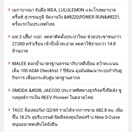
เมกาบางนา จับมือ IKEA, LULULEMON และโรงพยาบาล
พริ้นซ์ สุวรรณภูมิ จัดงานวิ่ง &#8220;POWER RUN&#8221;
ครั้งแรกในประเทศไทย
มท.3 ปลื้ม! กปภ. ลดค่าติดตั้งประปาใหม่ ช่วยประชาชนกว่า
27,000 ครัวเรือน เข้าถึงน้ำสะอาด ลดค่าใช้จ่ายกว่า 14.8
ล้านบาท
MALEE ตอกย้ำมาตรฐานธรรมาภิบาลดีเยี่ยม คว้าคะแนน
เต็ม 100 AGM Checklist 7 ปีซ้อน มุ่งมั่นพัฒนาระบบกำกับดู
กิจการ เพื่อยกระดับสู่มาตรฐานสากล
OMODA &#038; JAECOO ประกาศทิศทางธุรกิจครึ่งปีหลัง ชู
กลยุทธ์การเป็น REEV Pioneer ในตลาดไทย
TACC ท็อปฟอร์ม! Q2/69 รายได้จากการขาย 682.8 ลบ. เพิ่ม
ขึ้น 18.2% ลุยรีแบรนด์-ปิดดีลลงทุนใหม่สร้าง New S-Curve
หนุนอนาคตเติบโตยั่งยืน