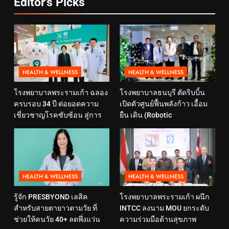
Editor's Picks
HEALTH & WELLNESS
HEALTH & WELLNESS
โรงพยาบาลพระรามเก้า ฉลอง
โรงพยาบาลธนบุรี ตัดริบบิ้น
ครบรอบ 34 ปี ต่อยอดความ
เปิดตัวศูนย์ฟื้นพลังก้าว เอื้อม
เชี่ยวชาญโรคซับซ้อน สู่การ
ยืน เดิน (Robotic
ดูแลสุขภาพเชิงป้องกันที่ตอบ
Rehabilitation Center) นำ
โจทย์ไลฟ์สไตล์ ภายใต้แนวคิด
เทคโนโลยีสุดล้ำ หุ่นยนต์ฝึก
“SELF-CARE IS HEALTHCARE”
เดิน มาเพิ่มประสิทธิภาพ
HEALTH & WELLNESS
HEALTH & WELLNESS
รู้จัก PRESBYOND เลสิค
โรงพยาบาลพระรามเก้า ผนึก
สำหรับสายตายาวตามวัย ที่
INTCC ลงนาม MOU ยกระดับ
ช่วยให้คนวัย 40+ ลดพึ่งแว่น
ความร่วมมือด้านสุขภาพ