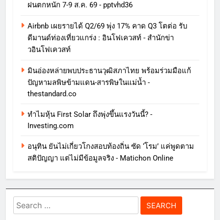
ฝนตกหนัก 7-9 ส.ค. 69 - pptvhd36
Airbnb เผยรายได้ Q2/69 พุ่ง 17% คาด Q3 โตต่อ รับ
ดีมานด์ท่องเที่ยวแกร่ง : อินโฟเควสท์ - สำนักข่า
วอินโฟเควสท์
มินอ่องหล่ายพบประธานวุฒิสภาไทย พร้อมร่วมมือแก้
ปัญหามลพิษข้ามแดน-สารพิษในแม่น้ำ -
thestandard.co
ทําไมหุ้น First Solar ถึงพุ่งขึ้นแรงวันนี้? -
Investing.com
อนุทิน ยันไม่เกี่ยวโกงสอบท้องถิ่น ซัด ‘โรม’ แค่พูดตาม
สติปัญญา แต่ไม่มีข้อมูลจริง - Matichon Online
Search
for: