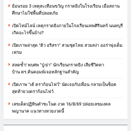
ย้อนรอย 3 เหตุสะเทือนขวัญ กราดยิงในโรงเรียน เมื่อสถาน
ศึกษาไม่ใช่พื้นที่ปลอดภัย
เปิดไทม์ไลน์ เหตุกราดยิงภายในโรงเรียนเทพศิรินทร์ นนทบุรี
เกิดอะไรขึ้นบ้าง?
เปิดภาพล่าสุด "ดิว อริสรา" สวมชุดไทย สวยสง่า ออร่าพุ่งเต็ม
เฟรม
สลดซ้ำ! พบศพ "ปู่-ย่า" นักเรียนกราดยิง เสียชีวิตคา
บ้าน ตร.ค้นคอมพ์เจอหลักฐานสำคัญ
เปิดภาพ "เต้ ดราก้อนไฟว์" นัดเจอกับเพื่อน กลายเป็นช็อต
สุดท้ายวงดราก้อนไฟว์
เลขเด็ดปฏิทินคำชะโนด งวด 16/8/69 ปล่อยเลขมงคล
พญานาค แนวทางหวยงวดนี้