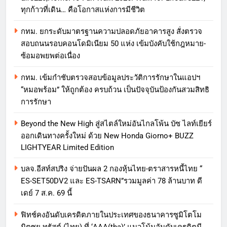
ทุกก้าวที่เดิน… คือโอกาสแห่งการมีชีวิต
กทม. ยกระดับมาตรฐานความปลอดภัยอาคารสูง สั่งตรวจ
สอบถนนรอบคอนโดมิเนียม 50 แห่ง เข้มบังคับใช้กฎหมาย-
ซ้อมอพยพต่อเนื่อง
กทม. เข้มกำชับตรวจสอบข้อมูลประวัติการรักษาในแอปฯ
“หมอพร้อม” ให้ถูกต้อง ครบถ้วน เป็นปัจจุบันป้องกันสวมสิทธิ
การรักษา
Beyond the New High สู่สไตล์ใหม่อันไกลโพ้น บัซ ไลท์เยียร์
ออกเดินทางครั้งใหม่ ด้วย New Honda Giorno+ BUZZ
LIGHTYEAR Limited Edition
บลจ.อีสท์สปริง จ่ายปันผล 2 กองหุ้นไทย-ตราสารหนี้ไทย “
ES-SET50DV2 และ ES-TSARN”รวมมูลค่า 78 ล้านบาท ดี
เดย์ 7 ส.ค. 69 นี้
ฟิทช์คงอันดับเครดิตภายในประเทศของธนาคารซูมิโตโม
มิตซุย ทรัสต์ (ไทย) ที่ ‘AAA(tha)’ แนวโน้มอันดับเครดิตมี