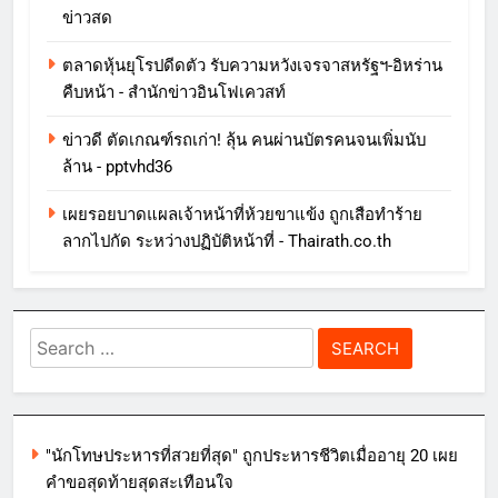
ข่าวสด
ตลาดหุ้นยุโรปดีดตัว รับความหวังเจรจาสหรัฐฯ-อิหร่าน
คืบหน้า - สำนักข่าวอินโฟเควสท์
ข่าวดี ตัดเกณฑ์รถเก่า! ลุ้น คนผ่านบัตรคนจนเพิ่มนับ
ล้าน - pptvhd36
เผยรอยบาดแผลเจ้าหน้าที่ห้วยขาแข้ง ถูกเสือทำร้าย
ลากไปกัด ระหว่างปฏิบัติหน้าที่ - Thairath.co.th
Search
for:
"นักโทษประหารที่สวยที่สุด" ถูกประหารชีวิตเมื่ออายุ 20 เผย
คำขอสุดท้ายสุดสะเทือนใจ