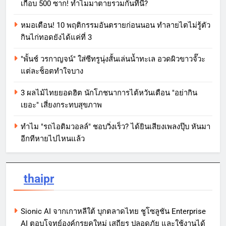
เกือบ 500 ซาก! ทำไมมาตายรวมกันที่นี่?
หมอเตือน! 10 พฤติกรรมอันตรายก่อนนอน ทำลายไตไม่รู้ตัว
กินไก่ทอดยังได้แค่ที่ 3
"พั้นช์ วรกาญจน์" ใส่ซีทรูนุ่งสั้นเล่นน้ำทะเล อวดผิวขาวจั๊วะ
แต่ละช็อตทำใจบาง
3 ผลไม้ไทยยอดฮิต นักโภชนาการไต้หวันเตือน "อย่ากิน
เยอะ" เสี่ยงกระทบสุขภาพ
ทำไม "รถไอติมวอลล์" ชอบวิ่งเร็ว? ได้ยินเสียงเพลงปุ๊บ หันมา
อีกทีหายไปไหนแล้ว
thaipr
Sionic AI จากเกาหลีใต้ บุกตลาดไทย ชูโซลูชัน Enterprise
AI ตอบโจทย์องค์กรยุคใหม่ เสถียร ปลอดภัย และใช้งานได้