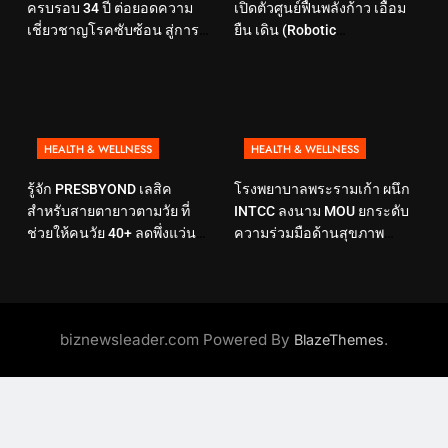
ครบรอบ 34 ปี ต่อยอดความ
เปิดตัวศูนย์ฟื้นพลังก้าว เอื้อม
เชี่ยวชาญโรคซับซ้อน สู่การ
ยืน เดิน (Robotic
ดูแลสุขภาพเชิงป้องกันที่ตอบ
Rehabilitation Center) นำ
โจทย์ไลฟ์สไตล์ ภายใต้แนวคิด
เทคโนโลยีสุดล้ำ หุ่นยนต์ฝึก
“SELF-CARE IS HEALTHCARE”
เดิน มาเพิ่มประสิทธิภาพ
HEALTH & WELLNESS
HEALTH & WELLNESS
รู้จัก PRESBYOND เลสิค
โรงพยาบาลพระรามเก้า ผนึก
สำหรับสายตายาวตามวัย ที่
INTCC ลงนาม MOU ยกระดับ
ช่วยให้คนวัย 40+ ลดพึ่งแว่น
ความร่วมมือด้านสุขภาพ
และใช้ชีวิตได้คล่องตัวขึ้น
พร้อมรองรับผู้รับบริการชาว
อินโดนีเซียอย่างครบวงจร
biznewsleader.com Powered By
.
BlazeThemes