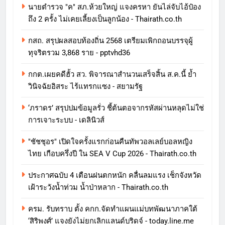
นายตำรวจ "ค" สภ.ห้วยใหญ่ แจงครหา ยันไล่จับไอ้ป๋อง
ถึง 2 ครั้ง ไม่เคยเลี้ยงเป็นลูกน้อง - Thairath.co.th
กสถ. สรุปผลสอบท้องถิ่น 2568 เตรียมเพิกถอนบรรจุผู้
ทุจริตรวม 3,868 ราย - pptvhd36
กกต.เผยคดีฮั้ว สว. พิจารณาสำนวนเสร็จสิ้น ส.ค.นี้ ย้ำ
วินิจฉัยอิสระ ไร้แทรกแซง - สยามรัฐ
‘ภราดร’ สรุปปมข้อมูลรั่ว ชี้ต้นตอจากรหัสผ่านหลุดไม่ใช่
การเจาะระบบ - เดลินิวส์
"ชัชชุอร" เปิดใจครั้งแรกก่อนคืนทัพวอลเลย์บอลหญิง
ไทย เกือบครึ่งปี ใน SEA V Cup 2026 - Thairath.co.th
ประกาศฉบับ 4 เตือนฝนตกหนัก คลื่นลมแรง เช็กจังหวัด
เฝ้าระวังน้ำท่วม น้ำป่าหลาก - Thairath.co.th
ครม. รับทราบ ตั้ง คกก.จัดทำแผนแม่บทพัฒนาภาคใต้
‘สิริพงศ์’ แจงยังไม่ยกเลิกแลนด์บริดจ์ - today.line.me