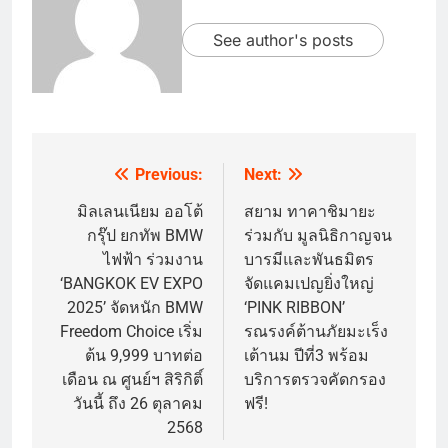
See author's posts
Previous:
Next:
Post
navigation
มิลเลนเนียม ออโต้
สยาม ทาคาชิมายะ
กรุ๊ป ยกทัพ BMW
ร่วมกับ มูลนิธิกาญจน
ไฟฟ้า ร่วมงาน
บารมีและพันธมิตร
‘BANGKOK EV EXPO
จัดแคมเปญยิ่งใหญ่
2025’ จัดหนัก BMW
‘PINK RIBBON’
Freedom Choice เริ่ม
รณรงค์ต้านภัยมะเร็ง
ต้น 9,999 บาทต่อ
เต้านม ปีที่3 พร้อม
เดือน ณ ศูนย์ฯ สิริกิติ์
บริการตรวจคัดกรอง
วันนี้ ถึง 26 ตุลาคม
ฟรี!
2568