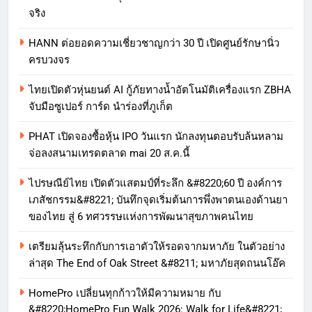
จริง
HANN ต่อยอดความเชี่ยวชาญกว่า 30 ปี เปิดศูนย์รักษานิ่ว
ครบวงจร
ไทยเปิดตัวหุ่นยนต์ AI กู้ภัยทางน้ำอัตโนมัติเครื่องแรก ZBHA
จับมือซูเปอร์ การ์ด นำร่องที่ภูเก็ต
PHAT เปิดจองซื้อหุ้น IPO วันแรก นักลงทุนตอบรับล้นหลาม
จ่อลงสนามเทรดตลาด mai 20 ส.ค.นี้
ไปรษณีย์ไทย เปิดตัวแสตมป์ที่ระลึก &#8220;60 ปี องค์การ
เภสัชกรรม&#8221; บันทึกจุดเริ่มต้นการพึ่งพาตนเองด้านยา
ของไทย สู่ 6 ทศวรรษแห่งการพัฒนาสุขภาพคนไทย
เตรียมลุ้นระทึกกับการเอาตัวให้รอดจากมหาภัย ในตัวอย่าง
ล่าสุด The End of Oak Street &#8211; มหาภัยสุดถนนโอ๊ค
HomePro เปลี่ยนทุกก้าวให้มีความหมาย กับ
&#8220;HomePro Fun Walk 2026: Walk for Life&#8221;