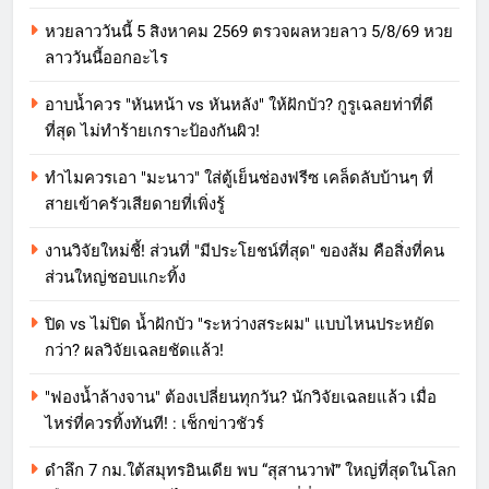
หวยลาววันนี้ 5 สิงหาคม 2569 ตรวจผลหวยลาว 5/8/69 หวย
ลาววันนี้ออกอะไร
อาบน้ำควร "หันหน้า vs หันหลัง" ให้ฝักบัว? กูรูเฉลยท่าที่ดี
ที่สุด ไม่ทำร้ายเกราะป้องกันผิว!
ทำไมควรเอา "มะนาว" ใส่ตู้เย็นช่องฟรีซ เคล็ดลับบ้านๆ ที่
สายเข้าครัวเสียดายที่เพิ่งรู้
งานวิจัยใหม่ชี้! ส่วนที่ "มีประโยชน์ที่สุด" ของส้ม คือสิ่งที่คน
ส่วนใหญ่ชอบแกะทิ้ง
ปิด vs ไม่ปิด น้ำฝักบัว "ระหว่างสระผม" แบบไหนประหยัด
กว่า? ผลวิจัยเฉลยชัดแล้ว!
"ฟองน้ำล้างจาน" ต้องเปลี่ยนทุกวัน? นักวิจัยเฉลยแล้ว เมื่อ
ไหร่ที่ควรทิ้งทันที! : เช็กข่าวชัวร์
ดำลึก 7 กม.ใต้สมุทรอินเดีย พบ “สุสานวาฬ” ใหญ่ที่สุดในโลก