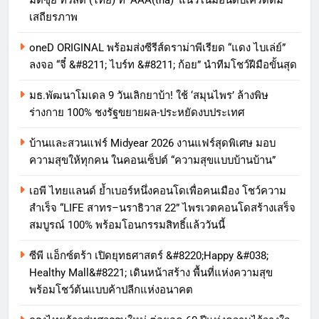
เสถียรภาพ
oneD ORIGINAL พร้อมส่งซีรีส์ดราม่าพีเรียด “แดง ไบเล่ย์”
ลงจอ “จี๋ &#8211; ไบร์ท &#8211; ก้อย” นำทีมโชว์ฝีมือขั้นสุด
มธ.พัฒนาโมเดล 9 วันเลิกยาบ้า! ใช้ ‘สมุนไพร’ ล้างพิษ
ร่างกาย 100% ชงรัฐขยายผล-ประหยัดงบประเทศ
บ้านและสวนแฟร์ Midyear 2026 งานแฟร์สุดพิเศษ มอบ
ความสุขให้ทุกคน ในคอนเซ็ปต์ “ความสุขแบบบ้านบ้าน”
เอพี ไทยแลนด์ ย้ำเบอร์หนึ่งคอนโดเพื่อคนเมือง โชว์ความ
สำเร็จ “LIFE สาทร–นราธิวาส 22” ไพรเวตคอนโดสร้างเสร็จ
สมบูรณ์ 100% พร้อมโอนกรรมสิทธิ์แล้ววันนี้
ซีพี แอ็กซ์ตร้า เปิดยุทธศาสตร์ &#8220;Happy &#038;
Healthy Mall&#8221; เดินหน้าสร้าง พื้นที่แห่งความสุข
พร้อมโชว์ต้นแบบค้าปลีกแห่งอนาคต