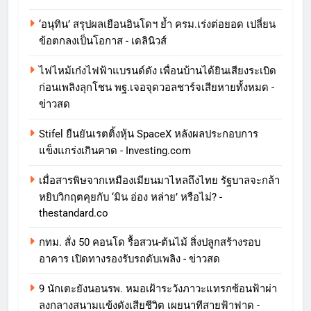
‘อนุทิน’ สรุปผลเยือนอินโดฯ ย้ำ ครม.เร่งต่อยอด เปลี่ยน
ข้อตกลงเป็นโอกาส - เดลินิวส์
ไฟไหม้เก๋งไฟฟ้าแบรนด์ดัง เพื่อนบ้านได้ยินเสียงระเบิด
ก่อนเพลิงลุกโชน พฐ.เจอจุดวอลชาร์จเสียหายทั้งหมด -
ข่าวสด
Stifel ยืนยันเรตติ้งหุ้น SpaceX หลังผลประกอบการ
แข็งแกร่งเกินคาด - Investing.com
เมื่อสารพิษจากเหมืองเมียนมาไหลถึงไทย รัฐบาลจะกล้า
หยิบวิกฤตคุยกับ ‘มิน อ่อง หล่าย’ หรือไม่? -
thestandard.co
กทม. สั่ง 50 คอนโด รื้อสวน-ต้นไม้ สิ่งปลูกสร้างรอบ
อาคาร เปิดทางรองรับรถดับเพลิง - ข่าวสด
9 นักเตะยังนอนรพ. หมอเฝ้าระวังภาวะแทรกซ้อนฟ้าผ่า
ลงกลางสนามแข้งดังเสียชีวิต เผยนาทีสายฟ้าฟาด -