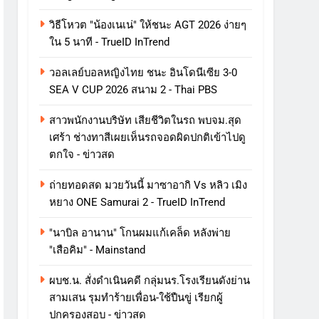
วิธีโหวต "น้องเนเน่" ให้ชนะ AGT 2026 ง่ายๆ
ใน 5 นาที - TrueID InTrend
วอลเลย์บอลหญิงไทย ชนะ อินโดนีเซีย 3-0
SEA V CUP 2026 สนาม 2 - Thai PBS
สาวพนักงานบริษัท เสียชีวิตในรถ พบจม.สุด
เศร้า ช่างทาสีเผยเห็นรถจอดผิดปกติเข้าไปดู
ตกใจ - ข่าวสด
ถ่ายทอดสด มวยวันนี้ มาซาอากิ Vs หลิว เมิง
หยาง ONE Samurai 2 - TrueID InTrend
"นาบิล อานาน" โกนผมแก้เคล็ด หลังพ่าย
"เสือคิม" - Mainstand
ผบช.น. สั่งดำเนินคดี กลุ่มนร.โรงเรียนดังย่าน
สามเสน รุมทำร้ายเพื่อน-ใช้ปืนขู่ เรียกผู้
ปกครองสอบ - ข่าวสด