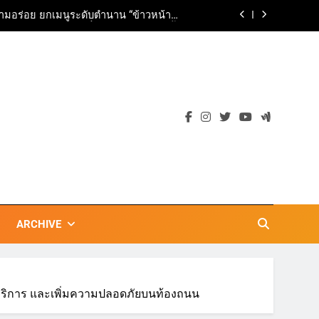
ตลาดเชิงรุก แนะเคล็ดลับปรับธุรกิจท่อง
เที่ยวไทย “ขายได้ ขายดี ขายนาน”
เข้าพรรษา 2569” ชูพลังชุมชนสืบสานพุทธ
วัน เก็บแต้มสุขภาพดี สิ่งดีๆ จะเกิดขึ้น”
ils Vision for Future-Ready Education
ามอร่อย ยกเมนูระดับตำนาน “ข้าวหน้าไก่
ราชวงศ์” พุ่งทะยานสู่น่านฟ้า
ตลาดเชิงรุก แนะเคล็ดลับปรับธุรกิจท่อง
เที่ยวไทย “ขายได้ ขายดี ขายนาน”
ARCHIVE
รบริการ และเพิ่มความปลอดภัยบนท้องถนน