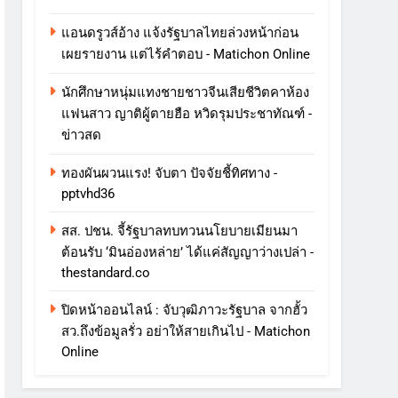
แอนดรูวส์อ้าง แจ้งรัฐบาลไทยล่วงหน้าก่อน
เผยรายงาน แต่ไร้คำตอบ - Matichon Online
นักศึกษาหนุ่มแทงชายชาวจีนเสียชีวิตคาห้อง
แฟนสาว ญาติผู้ตายฮือ หวิดรุมประชาทัณฑ์ -
ข่าวสด
ทองผันผวนแรง! จับตา ปัจจัยชี้ทิศทาง -
pptvhd36
สส. ปชน. จี้รัฐบาลทบทวนนโยบายเมียนมา
ต้อนรับ ‘มินอ่องหล่าย’ ได้แค่สัญญาว่างเปล่า -
thestandard.co
ปิดหน้าออนไลน์ : จับวุฒิภาวะรัฐบาล จากฮั้ว
สว.ถึงข้อมูลรั่ว อย่าให้สายเกินไป - Matichon
Online