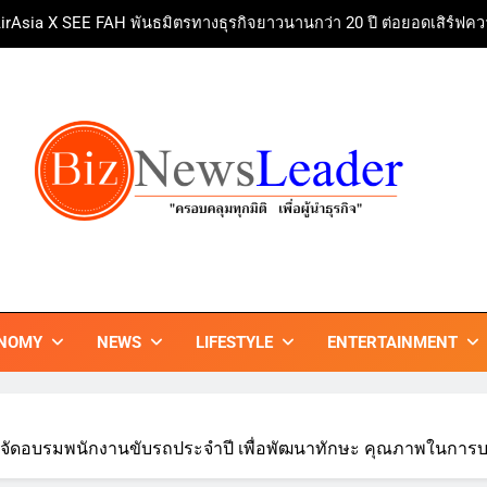
ททท. ร่วมมือกับ จุฬาลงกรณ์มหาวิทยาลัย จัดสัมมนาทางวิชาการและการ
บ้านหนองสองห้องจัดใหญ่ “แห่เทียนพรรษา – ผ้าป่าซาเล้งปลอดเหล้า
ศาสนา สร้างสังคมปลอดเหล้า ภายใต้แนวคิด “90 
Guangzhou Yinghao School Unve
irAsia X SEE FAH พันธมิตรทางธุรกิจยาวนานกว่า 20 ปี ต่อยอดเสิร์ฟคว
ททท. ร่วมมือกับ จุฬาลงกรณ์มหาวิทยาลัย จัดสัมมนาทางวิชาการและการ
ZNEWSLEADER
กมิติ เพื่อ…ผู้นำธุรกิจ"
NOMY
NEWS
LIFESTYLE
ENTERTAINMENT
ย) จัดอบรมพนักงานขับรถประจำปี เพื่อพัฒนาทักษะ คุณภาพในกา