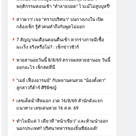
พฤติกรรมตอนเช้า "ทำลายปอด" ไวแม้ไม่สูบบุหรี่!
สาวผวา! เจอ "คราบปริศนา" บนกางเกงใน เปิด
กล้องเช็ก รู้ตัวคนทำถึงกับพูดไม่ออก
7 สัญญาณเตือนตอนตื่นเช้า หากร่างกายมีเชื้อ
มะเร็ง จริงหรือไม่? : เช็กข่าวชัวร์
หวยฮานอยวันนี้ 8/8/69 ตรวจผลหวยฮานอย วันนี้
ออกอะไร เช็กสดที่นี่
"เมย์ เฟื่องอารมย์" กับหลานคนสวย "น้องตั้งตา"
ลูกสาวกีต้าร์ ศิริพิชญ์
เลขเด็ดม้าสีหมอก งวด 16/8/69 สำนักดังแจก
แนวทาง เลขเด่นหวย 16 ส.ค. 69
ทำไมมีแค่ 1 เดียวที่ "หน้าเขียว" และห้ามนำออก
นอกประเทศ? ปริศนาทหารของจิ๋นซีฮ่องเต้!