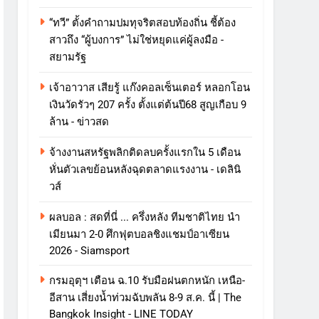
“ทวี” ตั้งคำถามปมทุจริตสอบท้องถิ่น ชี้ต้อง
สาวถึง “ผู้บงการ” ไม่ใช่หยุดแค่ผู้ลงมือ -
สยามรัฐ
เจ้าอาวาส เสียรู้ แก๊งคอลเซ็นเตอร์ หลอกโอน
เงินวัดรัวๆ 207 ครั้ง ตั้งแต่ต้นปี68 สูญเกือบ 9
ล้าน - ข่าวสด
จ้างงานสหรัฐพลิกติดลบครั้งแรกใน 5 เดือน
หั่นตัวเลขย้อนหลังฉุดตลาดแรงงาน - เดลินิ
วส์
ผลบอล : สดที่นี่ ... ครึ่งหลัง ทีมชาติไทย นำ
เมียนมา 2-0 ศึกฟุตบอลชิงแชมป์อาเซียน
2026 - Siamsport
กรมอุตุฯ เตือน ฉ.10 รับมือฝนตกหนัก เหนือ-
อีสาน เสี่ยงน้ำท่วมฉับพลัน 8-9 ส.ค. นี้ | The
Bangkok Insight - LINE TODAY