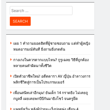
Search
for:
เผย 1 คำถามยอดฮิตที่ผู้ชายชอบถาม แต่ทำผู้หญิง
หมดอารมณ์ทันที ยิ่งถามยิ่งกดดัน
กางเกงในควรตากแบบไหน? กูรูเฉลย วิธีที่ถูกต้อง
หลายคนทำผิดมาทั้งชีวิต
เปิดตัวอาชีพใหม่! อดีตดารา AV ญี่ปุ่น อำลาวงการ
พลิกชีวิตสู่การเป็นโปรแกรมเมอร์
เพื่อนสนิทเล่าอีกมุม! ยันเด็ก 14 กราดยิง ไม่เคยถู
กบูลลี่ เผยเคยพกบีบีกันมายิงโชว์ จนครูยึด
แพทย์หวั่น หลังผู้ป่วยมะเร็งปอดพุ่ง เตือน 4