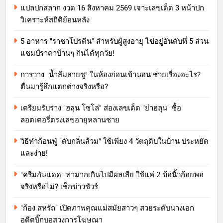
แปลปกสลาก งวด 16 สิงหาคม 2569 เจาะเลขเด็ด 3 หน้าปก
วิเคราะห์สถิติย้อนหลัง
5 อาหาร "ราชาโปรตีน" สำหรับผู้สูงอายุ ไข่อยู่อันดับที่ 5 ส่วน
แชมป์ราคาบ้านๆ กินได้ทุกวัย!
การวาง "น้ำส้มสายชู" ในห้องก่อนเข้านอน ช่วยเรื่องอะไร?
ตื่นมารู้สึกแตกต่างจริงหรือ?
เตรียมรับร่าง "ฮลุน โซโล่" ส่องเลขเด็ด "ย่าฮลุน" ซื้อ
ลอตเตอรี่ตรงเลขอายุหลานชาย
วิธีทำก้อนฟู่ "ดับกลิ่นส้วม" ใช้เพียง 4 วัตถุดิบในบ้าน ประหยัด
และง่าย!
"ครีมกันแดด" ทามากเกินไปมีผลเสีย ใช้แค่ 2 ข้อนิ้วก้อยพอ
จริงหรือไม่? เช็กข่าวชัวร์
"ก้อง สหรัถ" เปิดภาพคุณแม่สมัยสาวๆ สวยระดับนางเอก
อดีตบิ๊กบอสวงการโฆษณา