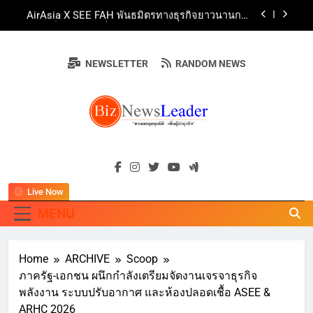
Skip
AirAsia X SEE FAH พันธมิตรทางธุรกิจยาวนานกว่า
to
20 ปี ต่อยอดเสิร์ฟความอร่อย ยกเมนูระดับตำนาน
“ข้าวหน้าไก่ราชวงศ์” พุ่งทะยานสู่น่านฟ้า
content
ททท. ร่วมมือกับ จุฬาลงกรณ์มหาวิทยาลัย จัดสัมมนา
ทางวิชาการและการตลาดเชิงรุก แนะเคล็ดลับปรับ
NEWSLETTER
RANDOM NEWS
ธุรกิจท่องเที่ยวไทย “ขายได้ ขายดี ขายนาน”
บ้านหนองสองห้องจัดใหญ่ “แห่เทียนพรรษา – ผ้าป่า
ซาเล้งปลอดเหล้าเข้าพรรษา 2569” ชูพลังชุมชน
สืบสานพุทธศาสนา สร้างสังคมปลอดเหล้า ภายใต้
Guangzhou Yinghao School Unveils Vision for
แนวคิด “90 วัน เก็บแต้มสุขภาพดี สิ่งดีๆ จะเกิดขึ้น”
Future-Ready Education
AirAsia X SEE FAH พันธมิตรทางธุรกิจยาวนานกว่า
BIZNEWSLEADE
20 ปี ต่อยอดเสิร์ฟความอร่อย ยกเมนูระดับตำนาน
"ครอบคลุมทุกมิติ เพื่อ…ผู้นำธุรกิจ"
“ข้าวหน้าไก่ราชวงศ์” พุ่งทะยานสู่น่านฟ้า
ททท. ร่วมมือกับ จุฬาลงกรณ์มหาวิทยาลัย จัดสัมมนา
ทางวิชาการและการตลาดเชิงรุก แนะเคล็ดลับปรับ
ธุรกิจท่องเที่ยวไทย “ขายได้ ขายดี ขายนาน”
Live Now
MENU
Home
ARCHIVE
Scoop
ภาครัฐ-เอกชน ผนึกกำลังเตรียมจัดงานเจรจาธุรกิจ
พลังงาน ระบบปรับอากาศ และห้องปลอดเชื้อ ASEE &
ARHC 2026