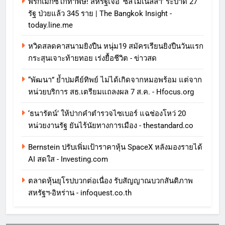
พริกเม็กซิโกทำพิษ! สหรัฐเจอ ‘ซัลโมเนลลา’ ระบาด 27
รัฐ ป่วยแล้ว 345 ราย | The Bangkok Insight -
today.line.me
หวิดสลดคาสนามยิงปืน หนุ่ม19 สมัครเรียนยิงปืนวันแรก
กระสุนเจาะท้ายทอย เร่งยื้อชีวิต - ข่าวสด
“พัฒนา” ย้ำปมคีย์ทิพย์ ไม่ได้เกิดจากหมอพร้อม แต่จาก
หน่วยบริการ สธ.เตรียมแถลงผล 7 ส.ค. - Hfocus.org
‘ธนารัตน์’ ให้ปากคำตำรวจไซเบอร์ แฉช่องโหว่ 20
หน่วยงานรัฐ ยันไร้นัยทางการเมือง - thestandard.co
Bernstein ปรับเพิ่มเป้าราคาหุ้น SpaceX หลังมองรายได้
AI สดใส - Investing.com
ตลาดหุ้นยุโรปบวกต่อเนื่อง รับสัญญาณบวกสันติภาพ
สหรัฐฯ-อิหร่าน - infoquest.co.th