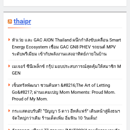
thaipr
หัวเว่ย และ GAC AION Thailand ผนึกกำลังขับเคลื่อน Smart
Energy Ecosystem เชื่อม GAC GN8 PHEV รถยนต์ MPV
ระดับพรีเมียม เข้ากับพลังงานแสงอาทิตย์ภายในบ้าน
เมเจอร์ ซีนีเพล็กซ์ กรุ้ป มอบประสบการณ์สุดคุ้มให้สมาชิก M
GEN
เซ็นทรัลพัฒนา ชวนค้นหา &#8216;The Art of Letting
Go&#8217; ผ่านแคมเปญ Mom Moments: Proud Mom.
Proud of My Mom.
กระแสตอบรับดี! “ปัญญา 5 ดาว อีทส์แฟร์” เดินหน้าสู่ฝั่งธนฯ
จัดใหญ่กว่าเดิม ร้านเด็ดเพิ่ม อิ่มฟิน 10 วันเต็ม!