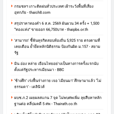
กรมชลฯ เกาะติดฝนทั่วประเทศ เฝ้าระวังพื้นที่เสี่ยง
อุทกภัย - thaich8.com
สรุปราคาทองคำ 6 ส.ค. 2569 ผันผวน 34 ครั้ง + 1,500
“ทองแท่ง” ขายออก 66,750บาท - thaipbs.or.th
'สามารถ' ชี้ฟันทุจริตสอบท้องถิ่น 5,925 ราย ตรงตามที่
เคยเตือน ย้ำยึดหลักนิติธรรม ป้องกันผิด ม.157 - สยาม
รัฐ
มิน อ่อง หล่าย เยือนไทยอย่างเป็นทางการครั้งแรกนับ
ตั้งแต่รัฐประหารเมียนมา - BBC
‘ช้างศึก’ เร่งฟื้นร่างกาย เจอ ‘เมียนมา’ ศึกษามาแล้ว ‘ไม่
ธรรมดา’ - เดลินิวส์
ผบช.ภ.2 เผยผลสแกน 7 จุด ไม่พบศพเพิ่ม ลุยสืบหาหลัก
ฐานต่อ คลี่ปมคดี 5 ศพ - Thairath.co.th