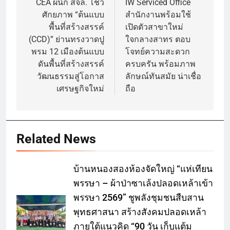
navigation
CEA ผนึก สจล. โชว์
IW Serviced Office
ศักยภาพ “ต้นแบบ
สำนักงานพร้อมใช้
พื้นที่สร้างสรรค์
เปิดตัวสาขาใหม่
(CCD)” ย่านทรงวาดปู
ใจกลางสาทร ตอบ
พรม 12 เมืองต้นแบบ
โจทย์ความสะดวก
ดันพื้นที่สร้างสรรค์
ครบครัน พร้อมภาพ
วัฒนธรรมสู่โอกาส
ลักษณ์ทันสมัย น่าเชื่อ
เศรษฐกิจใหม่
ถือ
Related News
บ้านหนองสองห้องจัดใหญ่ “แห่เทียน
พรรษา – ผ้าป่าซาเล้งปลอดเหล้าเข้า
พรรษา 2569” ชูพลังชุมชนสืบสาน
พุทธศาสนา สร้างสังคมปลอดเหล้า
ภายใต้แนวคิด “90 วัน เก็บแต้ม