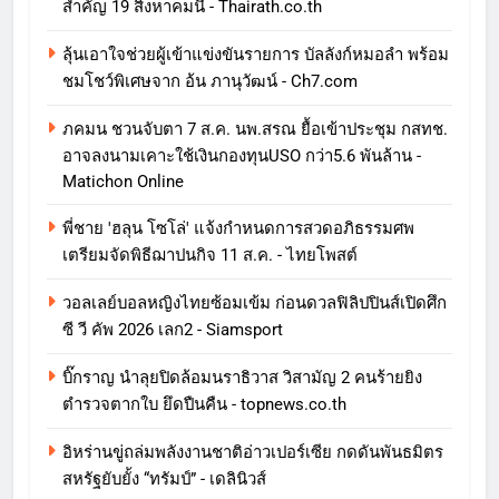
สำคัญ 19 สิงหาคมนี้ - Thairath.co.th
ลุ้นเอาใจช่วยผู้เข้าแข่งขันรายการ บัลลังก์หมอลำ พร้อม
ชมโชว์พิเศษจาก อ้น ภานุวัฒน์ - Ch7.com
ภคมน ชวนจับตา 7 ส.ค. นพ.สรณ ยื้อเข้าประชุม กสทช.
อาจลงนามเคาะใช้เงินกองทุนUSO กว่า5.6 พันล้าน -
Matichon Online
พี่ชาย 'ฮลุน โซโล่' แจ้งกำหนดการสวดอภิธรรมศพ
เตรียมจัดพิธีฌาปนกิจ 11 ส.ค. - ไทยโพสต์
วอลเลย์บอลหญิงไทยซ้อมเข้ม ก่อนดวลฟิลิปปินส์เปิดศึก
ซี วี คัพ 2026 เลก2 - Siamsport
บิ๊กราญ นำลุยปิดล้อมนราธิวาส วิสามัญ 2 คนร้ายยิง
ตำรวจตากใบ ยึดปืนคืน - topnews.co.th
อิหร่านขู่ถล่มพลังงานชาติอ่าวเปอร์เซีย กดดันพันธมิตร
สหรัฐยับยั้ง “ทรัมป์” - เดลินิวส์