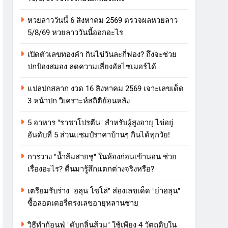
หวยลาววันนี้ 6 สิงหาคม 2569 ตรวจผลหวยลาว
5/8/69 หวยลาววันนี้ออกอะไร
เปิดตัวเลขทองคำ กินไข่วันละกี่ฟอง? ถึงจะช่วย
ปกป้องสมอง ลดความเสี่ยงอัลไซเมอร์ได้
แปลปกสลาก งวด 16 สิงหาคม 2569 เจาะเลขเด็ด
3 หน้าปก วิเคราะห์สถิติย้อนหลัง
5 อาหาร "ราชาโปรตีน" สำหรับผู้สูงอายุ ไข่อยู่
อันดับที่ 5 ส่วนแชมป์ราคาบ้านๆ กินได้ทุกวัย!
การวาง "น้ำส้มสายชู" ในห้องก่อนเข้านอน ช่วย
เรื่องอะไร? ตื่นมารู้สึกแตกต่างจริงหรือ?
เตรียมรับร่าง "ฮลุน โซโล่" ส่องเลขเด็ด "ย่าฮลุน"
ซื้อลอตเตอรี่ตรงเลขอายุหลานชาย
วิธีทำก้อนฟู่ "ดับกลิ่นส้วม" ใช้เพียง 4 วัตถุดิบใน