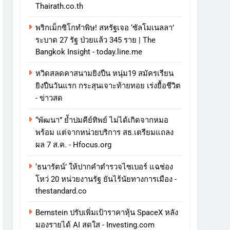
Thairath.co.th
พริกเม็กซิโกทำพิษ! สหรัฐเจอ ‘ซัลโมเนลลา’
ระบาด 27 รัฐ ป่วยแล้ว 345 ราย | The
Bangkok Insight - today.line.me
หวิดสลดคาสนามยิงปืน หนุ่ม19 สมัครเรียน
ยิงปืนวันแรก กระสุนเจาะท้ายทอย เร่งยื้อชีวิต
- ข่าวสด
“พัฒนา” ย้ำปมคีย์ทิพย์ ไม่ได้เกิดจากหมอ
พร้อม แต่จากหน่วยบริการ สธ.เตรียมแถลง
ผล 7 ส.ค. - Hfocus.org
‘ธนารัตน์’ ให้ปากคำตำรวจไซเบอร์ แฉช่อง
โหว่ 20 หน่วยงานรัฐ ยันไร้นัยทางการเมือง -
thestandard.co
Bernstein ปรับเพิ่มเป้าราคาหุ้น SpaceX หลัง
มองรายได้ AI สดใส - Investing.com