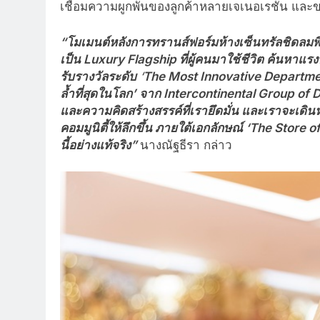
เชื่อมความผูกพันของลูกค้าหลายเจเนอเรชัน และ
“โมเมนต์หลังการทรานส์ฟอร์มห้างเซ็นทรัลชิดลมพิส
เป็น
Luxury Flagship ที่ผู้คนมาใช้ชีวิต ค้นหาแ
รับรางวัลระดับ
‘
The Most Innovative Departmen
ล้ำที่สุดในโลก’
จาก Intercontinental Group of 
และความคิดสร้างสรรค์ที่เรายึดมั่น และเราจะเด
คอมมูนิตี้ให้ลึกขึ้น ภายใต้เอกลักษณ์ ‘The Store 
นี้อย่างแท้จริง”
นางณัฐธีรา กล่าว