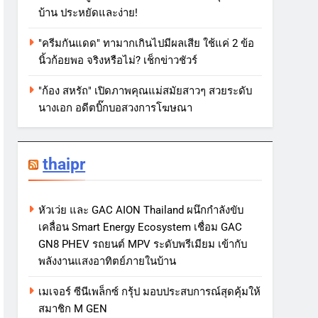
บ้าน ประหยัดและง่าย!
"ครีมกันแดด" ทามากเกินไปมีผลเสีย ใช้แค่ 2 ข้อ
นิ้วก้อยพอ จริงหรือไม่? เช็กข่าวชัวร์
"ก้อง สหรัถ" เปิดภาพคุณแม่สมัยสาวๆ สวยระดับ
นางเอก อดีตบิ๊กบอสวงการโฆษณา
thaipr
หัวเว่ย และ GAC AION Thailand ผนึกกำลังขับ
เคลื่อน Smart Energy Ecosystem เชื่อม GAC
GN8 PHEV รถยนต์ MPV ระดับพรีเมียม เข้ากับ
พลังงานแสงอาทิตย์ภายในบ้าน
เมเจอร์ ซีนีเพล็กซ์ กรุ้ป มอบประสบการณ์สุดคุ้มให้
สมาชิก M GEN