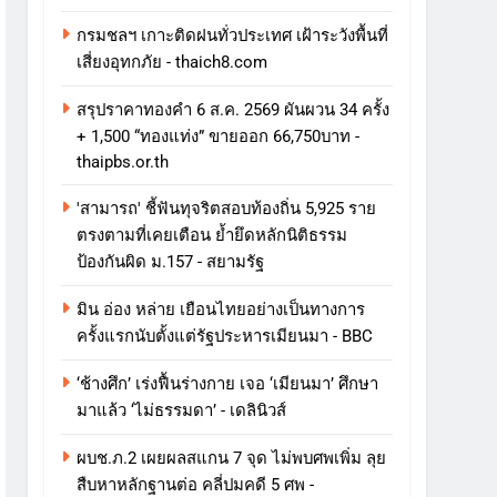
กรมชลฯ เกาะติดฝนทั่วประเทศ เฝ้าระวังพื้นที่
เสี่ยงอุทกภัย - thaich8.com
สรุปราคาทองคำ 6 ส.ค. 2569 ผันผวน 34 ครั้ง
+ 1,500 “ทองแท่ง” ขายออก 66,750บาท -
thaipbs.or.th
'สามารถ' ชี้ฟันทุจริตสอบท้องถิ่น 5,925 ราย
ตรงตามที่เคยเตือน ย้ำยึดหลักนิติธรรม
ป้องกันผิด ม.157 - สยามรัฐ
มิน อ่อง หล่าย เยือนไทยอย่างเป็นทางการ
ครั้งแรกนับตั้งแต่รัฐประหารเมียนมา - BBC
‘ช้างศึก’ เร่งฟื้นร่างกาย เจอ ‘เมียนมา’ ศึกษา
มาแล้ว ‘ไม่ธรรมดา’ - เดลินิวส์
ผบช.ภ.2 เผยผลสแกน 7 จุด ไม่พบศพเพิ่ม ลุย
สืบหาหลักฐานต่อ คลี่ปมคดี 5 ศพ -