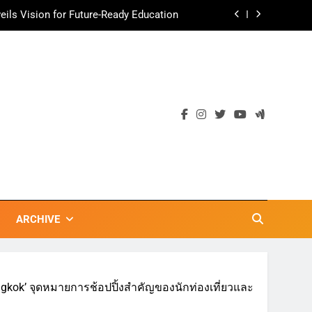
ามอร่อย ยกเมนูระดับตำนาน “ข้าวหน้าไก่
ราชวงศ์” พุ่งทะยานสู่น่านฟ้า
ตลาดเชิงรุก แนะเคล็ดลับปรับธุรกิจท่อง
เที่ยวไทย “ขายได้ ขายดี ขายนาน”
เข้าพรรษา 2569” ชูพลังชุมชนสืบสานพุทธ
วัน เก็บแต้มสุขภาพดี สิ่งดีๆ จะเกิดขึ้น”
ils Vision for Future-Ready Education
ามอร่อย ยกเมนูระดับตำนาน “ข้าวหน้าไก่
ราชวงศ์” พุ่งทะยานสู่น่านฟ้า
ตลาดเชิงรุก แนะเคล็ดลับปรับธุรกิจท่อง
เที่ยวไทย “ขายได้ ขายดี ขายนาน”
ARCHIVE
ngkok’ จุดหมายการช้อปปิ้งสำคัญของนักท่องเที่ยวและ