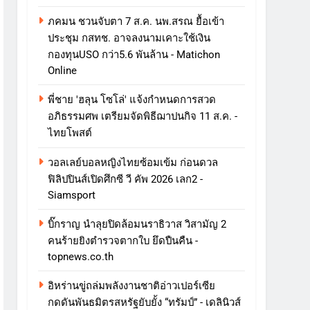
ภคมน ชวนจับตา 7 ส.ค. นพ.สรณ ยื้อเข้า
ประชุม กสทช. อาจลงนามเคาะใช้เงิน
กองทุนUSO กว่า5.6 พันล้าน - Matichon
Online
พี่ชาย 'ฮลุน โซโล่' แจ้งกำหนดการสวด
อภิธรรมศพ เตรียมจัดพิธีฌาปนกิจ 11 ส.ค. -
ไทยโพสต์
วอลเลย์บอลหญิงไทยซ้อมเข้ม ก่อนดวล
ฟิลิปปินส์เปิดศึกซี วี คัพ 2026 เลก2 -
Siamsport
บิ๊กราญ นำลุยปิดล้อมนราธิวาส วิสามัญ 2
คนร้ายยิงตำรวจตากใบ ยึดปืนคืน -
topnews.co.th
อิหร่านขู่ถล่มพลังงานชาติอ่าวเปอร์เซีย
กดดันพันธมิตรสหรัฐยับยั้ง “ทรัมป์” - เดลินิวส์