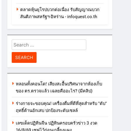
ตลาดหุ้นยุโรปบวกต่อเนื่อง รับสัญญาณบวก
สันติภาพสหรัฐฯ-อิหร่าน - infoquest.co.th
Search
for:
หลอนทั้งคอนโด! เสียงสะอื้นปริศนาจากห้องเก็บ
ของ ตร.ตรวจแล้ว เฉลยคืออะไร? (มีคลิป)
ร่างกายจะขอบคุณ! เครื่องดื่มที่ดีที่สุดสำหรับ "ตับ"
ฤทธิ์ต้านอักเสบ ปกป้องระดับเซลล์
เลขเด็ดปฏิทินจีน ปฏิทินครอบครัวข่าว 3 งวด
16/8/69 เซฟไว้ก่อนเกลี้ยงแผง