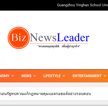
irAsia X SEE FAH พันธมิตรทางธุรกิจยาวนานกว่า 20 ปี ต่อยอดเสิร์ฟคว
ททท. ร่วมมือกับ จุฬาลงกรณ์มหาวิทยาลัย จัดสัมมนาทางวิชาการและการ
บ้านหนองสองห้องจัดใหญ่ “แห่เทียนพรรษา – ผ้าป่าซาเล้งปลอดเหล้า
ศาสนา สร้างสังคมปลอดเหล้า ภายใต้แนวคิด “90 
Guangzhou Yinghao School Unve
irAsia X SEE FAH พันธมิตรทางธุรกิจยาวนานกว่า 20 ปี ต่อยอดเสิร์ฟคว
ททท. ร่วมมือกับ จุฬาลงกรณ์มหาวิทยาลัย จัดสัมมนาทางวิชาการและการ
ZNEWSLEADER
กมิติ เพื่อ…ผู้นำธุรกิจ"
NOMY
NEWS
LIFESTYLE
ENTERTAINMENT
น วอนรัฐทบทวนแก้กฎหมายคุมแอลกอฮอล์อย่างรอบคอบ