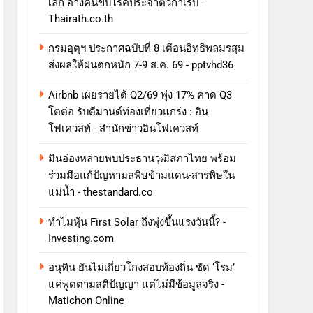
เล็ก อ้างคนขับโรคประจำตัวกำเริบ -
Thairath.co.th
กรมอุตุฯ ประกาศฉบับที่ 8 เตือนอิทธิพลมรสุม
ส่งผลให้ฝนตกหนัก 7-9 ส.ค. 69 - pptvhd36
Airbnb เผยรายได้ Q2/69 พุ่ง 17% คาด Q3
โตต่อ รับดีมานด์ท่องเที่ยวแกร่ง : อิน
โฟเควสท์ - สำนักข่าวอินโฟเควสท์
มินอ่องหล่ายพบประธานวุฒิสภาไทย พร้อม
ร่วมมือแก้ปัญหามลพิษข้ามแดน-สารพิษใน
แม่น้ำ - thestandard.co
ทําไมหุ้น First Solar ถึงพุ่งขึ้นแรงวันนี้? -
Investing.com
อนุทิน ยันไม่เกี่ยวโกงสอบท้องถิ่น ซัด ‘โรม’
แค่พูดตามสติปัญญา แต่ไม่มีข้อมูลจริง -
Matichon Online