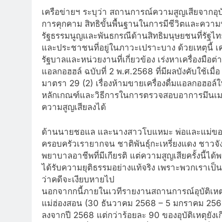
เครือข่ายฯ ระบุว่า สถานการณ์ความสูญเสียจากอุบั
การคุกคาม สิทธิขั้นพื้นฐานในการมีชีวิตและคว
รัฐธรรมนูญและพันธกรณีด้านสิทธิมนุษยชนที่รัฐไทย
และประชาชนที่อยู่ในภาวะเปราะบาง ด้วยเหตุนี้ เค
รัฐบาลและหน่วยงานที่เกี่ยวข้อง เร่งหาเครื่องมือ
แอลกอฮฮล์ ฉบับที่ 2 พ.ศ.2568 ที่มีผลบังคับใช้เ
มาตรา 29 (2) เรื่องห้ามขายเครื่องดื่มแอลกอฮอล์ใ
หลักเกณฑ์และวิธีการในการตรวจสอบอาการมึนเมา 
ความสูญเสียลงได้
ด้านนายชอแล และนางสาวโบแหมะ พ่อและแม่ของน้อ
ครอบครัวเรายากจน ชาติพันธุ์กะเหรี่ยงแดง ชาวจังห
พยาบาลอาชีพที่มีเกียรติ แต่ความสูญเสียครั้งนี้
ได้รับความยุติธรรมอย่างแท้จริง เพราะพวกเราเป็
ว่าคดีจะเงียบหายไป
นอกจากกนี้ภายในเวทีรายงานสถานการณ์อุบัติเหต
แม่ฮ่องสอน (30 ธันวาคม 2568 – 5 มกราคม 2569) พ
ลงจากปี 2568 แต่กว่าร้อยละ 90 ของอุบัติเหตุยัง