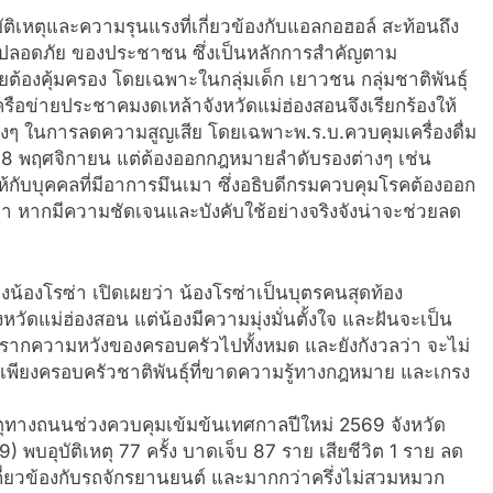
ติเหตุและความรุนแรงที่เกี่ยวข้องกับแอลกอฮอล์ สะท้อนถึง
ามปลอดภัย ของประชาชน ซึ่งเป็นหลักการสำคัญตาม
ต้องคุ้มครอง โดยเฉพาะในกลุ่มเด็ก เยาวชน กลุ่มชาติพันธุ์
รือข่ายประชาคมงดเหล้าจังหวัดแม่ฮ่องสอนจึงเรียกร้องให้
ต่างๆ ในการลดความสูญเสีย โดยเฉพาะพ.ร.บ.ควบคุมเครื่องดื่ม
มื่อ 8 พฤศจิกายน แต่ต้องออกกฎหมายลำดับรองต่างๆ เช่น
ห้กับบุคคลที่มีอาการมึนเมา ซึ่งอธิบดีกรมควบคุมโรคต้องออก
หากมีความชัดเจนและบังคับใช้อย่างจริงจังน่าจะช่วยลด
งโรซ่า เปิดเผยว่า น้องโรซ่าเป็นบุตรคนสุดท้อง
วัดแม่ฮ่องสอน แต่น้องมีความมุ่งมั่นตั้งใจ และฝันจะเป็น
ได้พรากความหวังของครอบครัวไปทั้งหมด และยังกังวลว่า จะไม่
นเพียงครอบครัวชาติพันธุ์ที่ขาดความรู้ทางกฎหมาย และเกรง
ุทางถนนช่วงควบคุมเข้มข้นเทศกาลปีใหม่ 2569 จังหวัด
บอุบัติเหตุ 77 ครั้ง บาดเจ็บ 87 ราย เสียชีวิต 1 ราย ลด
เกี่ยวข้องกับรถจักรยานยนต์ และมากกว่าครึ่งไม่สวมหมวก