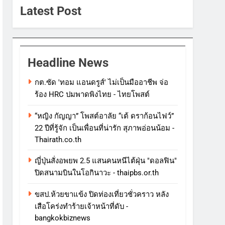
Latest Post
Headline News
กต.ซัด 'ทอม แอนดรูส์' ไม่เป็นมืออาชีพ จ่อ
ร้อง HRC ปมพาดพิงไทย - ไทยโพสต์
“หญิง กัญญา” โพสต์อาลัย “เต้ ดราก้อนไฟว์”
22 ปีที่รู้จัก เป็นเพื่อนที่น่ารัก สุภาพอ่อนน้อม -
Thairath.co.th
ญี่ปุ่นสั่งอพยพ 2.5 แสนคนหนีไต้ฝุ่น "ดอลฟิน"
ปิดสนามบินในโอกินาวะ - thaipbs.or.th
ขสป.ห้วยขาแข้ง ปิดท่องเที่ยวชั่วคราว หลัง
เสือโคร่งทำร้ายเจ้าหน้าที่ดับ -
bangkokbiznews