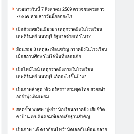
หวยลาววันนี้ 7 สิงหาคม 2569 ตรวจผลหวยลาว
7/8/69 หวยลาววันนี้ออกอะไร
เปิดตัวเลขเงินเยียวยา เหตุกราดยิงในโรงเรียน
เทพศิรินทร์ นนทบุรี รัฐบาลจ่ายเท่าไหร่?
ย้อนรอย 3 เหตุสะเทือนขวัญ กราดยิงในโรงเรียน
เมื่อสถานศึกษาไม่ใช่พื้นที่ปลอดภัย
เปิดไทม์ไลน์ เหตุกราดยิงภายในโรงเรียน
เทพศิรินทร์ นนทบุรี เกิดอะไรขึ้นบ้าง?
เปิดภาพล่าสุด "ดิว อริสรา" สวมชุดไทย สวยสง่า
ออร่าพุ่งเต็มเฟรม
สลดซ้ำ! พบศพ "ปู่-ย่า" นักเรียนกราดยิง เสียชีวิต
คาบ้าน ตร.ค้นคอมพ์เจอหลักฐานสำคัญ
เปิดภาพ "เต้ ดราก้อนไฟว์" นัดเจอกับเพื่อน กลาย