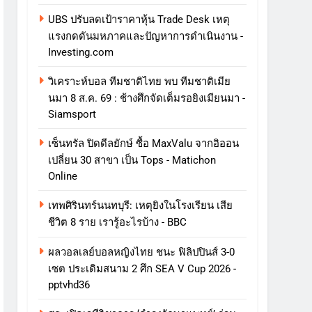
UBS ปรับลดเป้าราคาหุ้น Trade Desk เหตุ
แรงกดดันมหภาคและปัญหาการดําเนินงาน -
Investing.com
วิเคราะห์บอล ทีมชาติไทย พบ ทีมชาติเมีย
นมา 8 ส.ค. 69 : ช้างศึกจัดเต็มรอยิงเมียนมา -
Siamsport
เซ็นทรัล ปิดดีลยักษ์ ซื้อ MaxValu จากอิออน
เปลี่ยน 30 สาขา เป็น Tops - Matichon
Online
เทพศิรินทร์นนทบุรี: เหตุยิงในโรงเรียน เสีย
ชีวิต 8 ราย เรารู้อะไรบ้าง - BBC
ผลวอลเลย์บอลหญิงไทย ชนะ ฟิลิปปินส์ 3-0
เซต ประเดิมสนาม 2 ศึก SEA V Cup 2026 -
pptvhd36