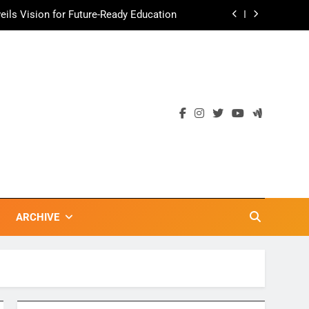
ามอร่อย ยกเมนูระดับตำนาน “ข้าวหน้าไก่
ราชวงศ์” พุ่งทะยานสู่น่านฟ้า
ตลาดเชิงรุก แนะเคล็ดลับปรับธุรกิจท่อง
เที่ยวไทย “ขายได้ ขายดี ขายนาน”
เข้าพรรษา 2569” ชูพลังชุมชนสืบสานพุทธ
วัน เก็บแต้มสุขภาพดี สิ่งดีๆ จะเกิดขึ้น”
ils Vision for Future-Ready Education
ามอร่อย ยกเมนูระดับตำนาน “ข้าวหน้าไก่
ราชวงศ์” พุ่งทะยานสู่น่านฟ้า
ตลาดเชิงรุก แนะเคล็ดลับปรับธุรกิจท่อง
เที่ยวไทย “ขายได้ ขายดี ขายนาน”
ARCHIVE