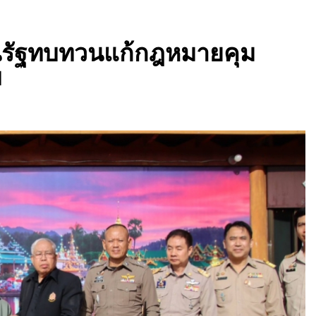
นรัฐทบทวนแก้กฎหมายคุม
บ