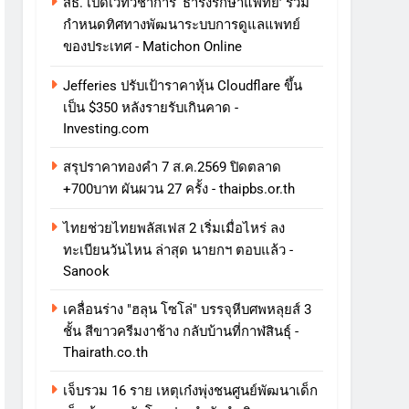
สธ. เปิดเวทีวิชาการ ‘ธำรงรักษาแพทย์’ ร่วม
กำหนดทิศทางพัฒนาระบบการดูแลแพทย์
ของประเทศ - Matichon Online
Jefferies ปรับเป้าราคาหุ้น Cloudflare ขึ้น
เป็น $350 หลังรายรับเกินคาด -
Investing.com
สรุปราคาทองคำ 7 ส.ค.2569 ปิดตลาด
+700บาท ผันผวน 27 ครั้ง - thaipbs.or.th
ไทยช่วยไทยพลัสเฟส 2 เริ่มเมื่อไหร่ ลง
ทะเบียนวันไหน ล่าสุด นายกฯ ตอบแล้ว -
Sanook
เคลื่อนร่าง "ฮลุน โซโล่" บรรจุหีบศพหลุยส์ 3
ชั้น สีขาวครีมงาช้าง กลับบ้านที่กาฬสินธุ์ -
Thairath.co.th
เจ็บรวม 16 ราย เหตุเก๋งพุ่งชนศูนย์พัฒนาเด็ก