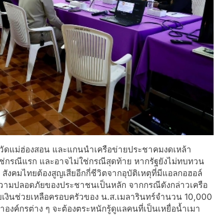
วัดแม่ฮ่องสอน และแกนนำเครือข่ายประชาคมงดเหล้า
่ใช่กรณีแรก และอาจไม่ใช่กรณีสุดท้าย หากรัฐยังไม่ทบทวน
คมไทยต้องสูญเสียอีกกี่ชีวิตจากอุบัติเหตุที่มีแอลกอฮอล์
ยึดความปลอดภัยของประชาชนเป็นหลัก จากกรณีดังกล่าวเครือ
บเงินช่วยเหลือครอบครัวของ น.ส.เมลารินทร์จำนวน 10,000
าองค์กรต่าง ๆ จะต้องตระหนักรู้ดูแลคนที่เป็นเหยื่อน้ำเมา