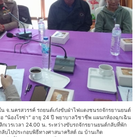
วขับใน จ.นครสวรรค์ รถยนต์เก๋งขับฝ่าไฟแดงชนรถจักรยานยนต์
รือ “น้องโรซ่า” อายุ 24 ปี พยาบาลวิชาชีพ แผนกห้องฉุกเฉิน
ลิกเวรเวลา 24.00 น. ระหว่างขับรถจักรยานยนต์กลับที่พัก
งกลับไปประกอบพิธีทางศาสนาคริสต์ ณ บ้านเกิด