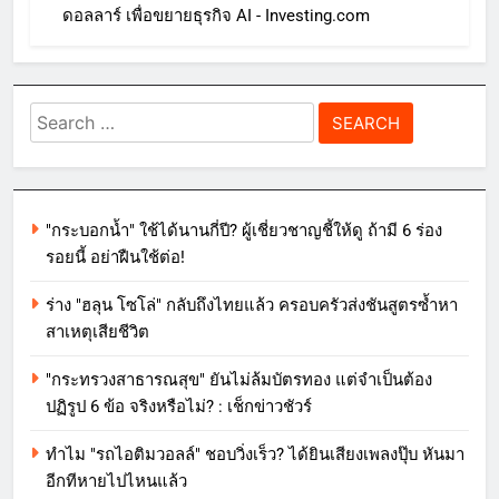
ดอลลาร์ เพื่อขยายธุรกิจ AI - Investing.com
Search
for:
"กระบอกน้ำ" ใช้ได้นานกี่ปี? ผู้เชี่ยวชาญชี้ให้ดู ถ้ามี 6 ร่อง
รอยนี้ อย่าฝืนใช้ต่อ!
ร่าง "ฮลุน โซโล่" กลับถึงไทยแล้ว ครอบครัวส่งชันสูตรซ้ำหา
สาเหตุเสียชีวิต
"กระทรวงสาธารณสุข" ยันไม่ล้มบัตรทอง แต่จำเป็นต้อง
ปฏิรูป 6 ข้อ จริงหรือไม่? : เช็กข่าวชัวร์
ทำไม "รถไอติมวอลล์" ชอบวิ่งเร็ว? ได้ยินเสียงเพลงปุ๊บ หันมา
อีกทีหายไปไหนแล้ว