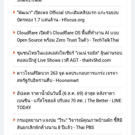
Share2Trade
“พัฒนา” เปิดเพจ Official ประเดิมคลิปแรก แกะรอยงบ
บัตรทอง 1.7 แสนล้าน - Hfocus.org
Cloudflare เปิดตัว Cloudflare OS พื้นที่ทำงาน AI แบบ
Open Source พร้อม Zero Trust ในตัว - TechTalkThai
ชุมชนไทยในแอลเอส่งใจเชียร์ “เนเน่ รอยัล” ลุ้นผ่านรอบ
คอลแบ๊กสู่ Live Shows เวที AGT - thaitv5hd.com
ดาวโจนส์ปิดบวก 263 จุด ผลประกอบการแกร่ง เจรจา
สหรัฐกับอิหร่านคืบ - Hoonsmart
อัปเดต ราคาน้ำมันวันนี้ (6 ส.ค. 69) ล่าสุด หลังราคา
เบนซิน - แก๊สโซฮอล์ ปรับลง 70 สต. | The Better - LINE
TODAY
กรมอุทยานฯ แจงปม "วีระ" วิจารณ์คุณภาพบ้านพัก ชี้สิมิ
ลันยกเลิกพักค้างนาน 8 ปีแล้ว - Thai PBS