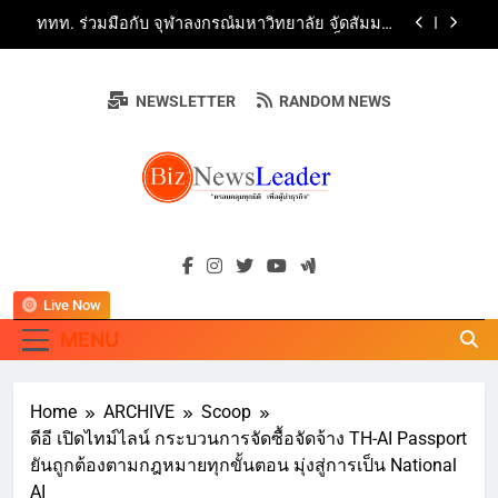
Skip
“ข้าวหน้าไก่ราชวงศ์” พุ่งทะยานสู่น่านฟ้า
ททท. ร่วมมือกับ จุฬาลงกรณ์มหาวิทยาลัย จัดสัมมนา
to
ทางวิชาการและการตลาดเชิงรุก แนะเคล็ดลับปรับ
ธุรกิจท่องเที่ยวไทย “ขายได้ ขายดี ขายนาน”
content
“อนาคตของลูก” เริ่มต้นจากการเลือกโรงเรียนที่ใช่!!!
เปิดมุมมองใหม่สู่การศึกษาระดับมัธยมในประเทศจีน
NEWSLETTER
RANDOM NEWS
Guangzhou Yinghao School Unveils Vision for
Future-Ready Education
AirAsia X SEE FAH พันธมิตรทางธุรกิจยาวนานกว่า
20 ปี ต่อยอดเสิร์ฟความอร่อย ยกเมนูระดับตำนาน
“ข้าวหน้าไก่ราชวงศ์” พุ่งทะยานสู่น่านฟ้า
ททท. ร่วมมือกับ จุฬาลงกรณ์มหาวิทยาลัย จัดสัมมนา
BIZNEWSLEADE
ทางวิชาการและการตลาดเชิงรุก แนะเคล็ดลับปรับ
"ครอบคลุมทุกมิติ เพื่อ…ผู้นำธุรกิจ"
ธุรกิจท่องเที่ยวไทย “ขายได้ ขายดี ขายนาน”
“อนาคตของลูก” เริ่มต้นจากการเลือกโรงเรียนที่ใช่!!!
เปิดมุมมองใหม่สู่การศึกษาระดับมัธยมในประเทศจีน
Live Now
MENU
Home
ARCHIVE
Scoop
ดีอี เปิดไทม์ไลน์ กระบวนการจัดซื้อจัดจ้าง TH-AI Passport
ยันถูกต้องตามกฎหมายทุกขั้นตอน มุ่งสู่การเป็น National
AI