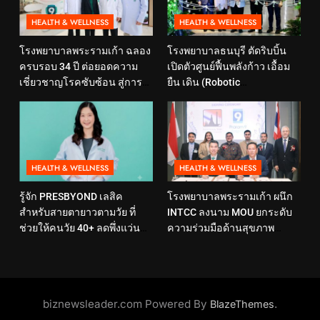
HEALTH & WELLNESS
HEALTH & WELLNESS
โรงพยาบาลพระรามเก้า ฉลอง
โรงพยาบาลธนบุรี ตัดริบบิ้น
ครบรอบ 34 ปี ต่อยอดความ
เปิดตัวศูนย์ฟื้นพลังก้าว เอื้อม
เชี่ยวชาญโรคซับซ้อน สู่การ
ยืน เดิน (Robotic
ดูแลสุขภาพเชิงป้องกันที่ตอบ
Rehabilitation Center) นำ
โจทย์ไลฟ์สไตล์ ภายใต้แนวคิด
เทคโนโลยีสุดล้ำ หุ่นยนต์ฝึก
“SELF-CARE IS HEALTHCARE”
เดิน มาเพิ่มประสิทธิภาพ
HEALTH & WELLNESS
HEALTH & WELLNESS
รู้จัก PRESBYOND เลสิค
โรงพยาบาลพระรามเก้า ผนึก
สำหรับสายตายาวตามวัย ที่
INTCC ลงนาม MOU ยกระดับ
ช่วยให้คนวัย 40+ ลดพึ่งแว่น
ความร่วมมือด้านสุขภาพ
และใช้ชีวิตได้คล่องตัวขึ้น
พร้อมรองรับผู้รับบริการชาว
อินโดนีเซียอย่างครบวงจร
biznewsleader.com Powered By
.
BlazeThemes