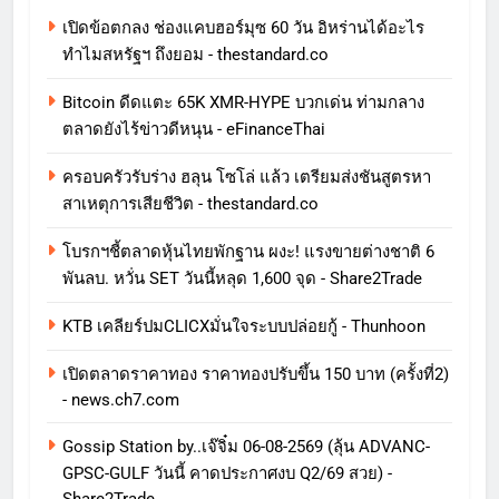
เปิดข้อตกลง ช่องแคบฮอร์มุซ 60 วัน อิหร่านได้อะไร
ทำไมสหรัฐฯ ถึงยอม - thestandard.co
Bitcoin ดีดแตะ 65K XMR-HYPE บวกเด่น ท่ามกลาง
ตลาดยังไร้ข่าวดีหนุน - eFinanceThai
ครอบครัวรับร่าง ฮลุน โซโล่ แล้ว เตรียมส่งชันสูตรหา
สาเหตุการเสียชีวิต - thestandard.co
โบรกฯชี้ตลาดหุ้นไทยพักฐาน ผงะ! แรงขายต่างชาติ 6
พันลบ. หวั่น SET วันนี้หลุด 1,600 จุด - Share2Trade
KTB เคลียร์ปมCLICXมั่นใจระบบปล่อยกู้ - Thunhoon
เปิดตลาดราคาทอง ราคาทองปรับขึ้น 150 บาท (ครั้งที่2)
- news.ch7.com
Gossip Station by..เจ๊จิ๋ม 06-08-2569 (ลุ้น ADVANC-
GPSC-GULF วันนี้ คาดประกาศงบ Q2/69 สวย) -