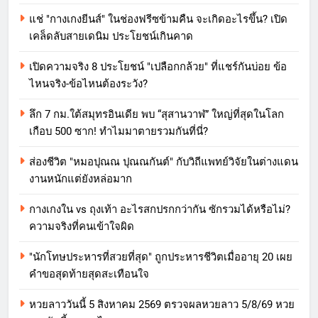
แช่ "กางเกงยีนส์" ในช่องฟรีซข้ามคืน จะเกิดอะไรขึ้น? เปิด
เคล็ดลับสายเดนิม ประโยชน์เกินคาด
เปิดความจริง 8 ประโยชน์ "เปลือกกล้วย" ที่แชร์กันบ่อย ข้อ
ไหนจริง-ข้อไหนต้องระวัง?
ลึก 7 กม.ใต้สมุทรอินเดีย พบ “สุสานวาฬ” ใหญ่ที่สุดในโลก
เกือบ 500 ซาก! ทำไมมาตายรวมกันที่นี่?
ส่องชีวิต "หมอปุณณ ปุณณกันต์" กับวิถีแพทย์วิจัยในต่างแดน
งานหนักแต่ยังหล่อมาก
กางเกงใน vs ถุงเท้า อะไรสกปรกกว่ากัน ซักรวมได้หรือไม่?
ความจริงที่คนเข้าใจผิด
"นักโทษประหารที่สวยที่สุด" ถูกประหารชีวิตเมื่ออายุ 20 เผย
คำขอสุดท้ายสุดสะเทือนใจ
หวยลาววันนี้ 5 สิงหาคม 2569 ตรวจผลหวยลาว 5/8/69 หวย