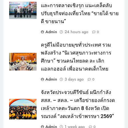
และการตลาดเชิงรุก แนะเคล็ดลับ
ปรับธุรกิจท่องเที่ยวไทย “ขายได้ ขาย
ดี ขายนาน”
Admin
24 hours ago
0
ครูดีไม่มีอบายมุขทั่วประเทศ รวม
พลังสร้าง “นิเวศสุขภาวะทางการ
ศึกษา” ชวนคนไทยลด ละ เลิก
แอลกอฮอล์ เพื่ออนาคตเด็กไทย
Admin
3 days ago
0
จังหวัดประจวบคีรีขันธ์ ผนึกกำลัง
สสส. – สคล. – เครือข่ายองค์กรงด
เหล้าภาคตะวันตก 8 จังหวัด เปิด
รณรงค์ “งดเหล้าเข้าพรรษา 2569”
Admin
1 week ago
0