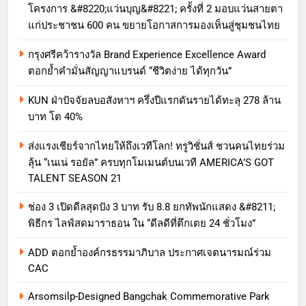
โครงการ &#8220;แว่นบุญ&#8221; ครั้งที่ 2 มอบแว่นสายตา
แก่ประชาชน 600 คน ขยายโอกาสการมองเห็นสู่ชุมชนไทย
กรุงศรีคว้ารางวัล Brand Experience Excellence Award
ตอกย้ำคำมั่นสัญญาแบรนด์ “ชีวิตง่าย ได้ทุกวัน”
KUN ฝ่าปัจจัยลบอสังหาฯ ครึ่งปีแรกดันรายได้ทะลุ 278 ล้าน
บาท โต 40%
ส่งแรงเชียร์จากไทยให้ถึงเวทีโลก! ทรูวิชั่นส์ ชวนคนไทยร่วม
ลุ้น “เนเน่ รอยัล” ครบทุกโมเมนต์บนเวที AMERICA’S GOT
TALENT SEASON 21
ช่อง 3 เปิดดีลสุดปัง 3 บาท รับ 8.8 ยกทัพนักแสดง &#8211;
พิธีกร ไลฟ์สดมาราธอน ใน “ดีลดีที่ตึกเตย 24 ชั่วโมง”
ADD ตอกย้ำองค์กรธรรมาภิบาล ประกาศเจตนารมณ์ร่วม
CAC
Arsomsilp-Designed Bangchak Commemorative Park