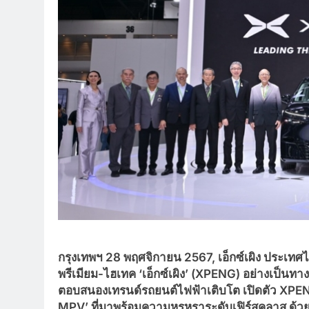
กรุงเทพฯ
28 พฤศจิกายน 2567, เอ็กซ์เผิง ประเทศ
พรีเมียม-ไฮเทค ‘เอ็กซ์เผิง’ (XPENG) อย่างเป็นท
ตอบสนองเทรนด์รถยนต์ไฟฟ้าเติบโต เปิดตัว XPEN
MPV’ ที่มาพร้อมความหรูหราระดับเฟิร์สคลาส ด้วยร