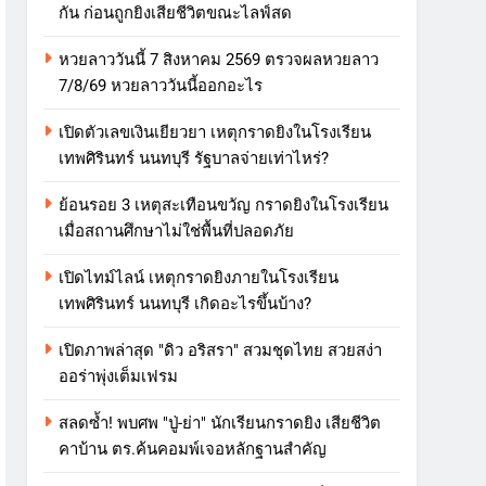
กัน ก่อนถูกยิงเสียชีวิตขณะไลฟ์สด
หวยลาววันนี้ 7 สิงหาคม 2569 ตรวจผลหวยลาว
7/8/69 หวยลาววันนี้ออกอะไร
เปิดตัวเลขเงินเยียวยา เหตุกราดยิงในโรงเรียน
เทพศิรินทร์ นนทบุรี รัฐบาลจ่ายเท่าไหร่?
ย้อนรอย 3 เหตุสะเทือนขวัญ กราดยิงในโรงเรียน
เมื่อสถานศึกษาไม่ใช่พื้นที่ปลอดภัย
เปิดไทม์ไลน์ เหตุกราดยิงภายในโรงเรียน
เทพศิรินทร์ นนทบุรี เกิดอะไรขึ้นบ้าง?
เปิดภาพล่าสุด "ดิว อริสรา" สวมชุดไทย สวยสง่า
ออร่าพุ่งเต็มเฟรม
สลดซ้ำ! พบศพ "ปู่-ย่า" นักเรียนกราดยิง เสียชีวิต
คาบ้าน ตร.ค้นคอมพ์เจอหลักฐานสำคัญ