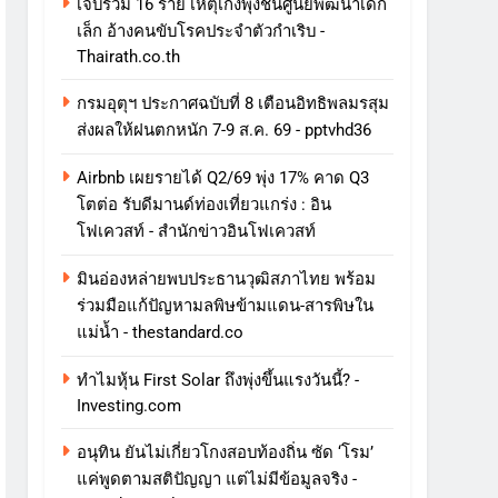
เจ็บรวม 16 ราย เหตุเก๋งพุ่งชนศูนย์พัฒนาเด็ก
เล็ก อ้างคนขับโรคประจำตัวกำเริบ -
Thairath.co.th
กรมอุตุฯ ประกาศฉบับที่ 8 เตือนอิทธิพลมรสุม
ส่งผลให้ฝนตกหนัก 7-9 ส.ค. 69 - pptvhd36
Airbnb เผยรายได้ Q2/69 พุ่ง 17% คาด Q3
โตต่อ รับดีมานด์ท่องเที่ยวแกร่ง : อิน
โฟเควสท์ - สำนักข่าวอินโฟเควสท์
มินอ่องหล่ายพบประธานวุฒิสภาไทย พร้อม
ร่วมมือแก้ปัญหามลพิษข้ามแดน-สารพิษใน
แม่น้ำ - thestandard.co
ทําไมหุ้น First Solar ถึงพุ่งขึ้นแรงวันนี้? -
Investing.com
อนุทิน ยันไม่เกี่ยวโกงสอบท้องถิ่น ซัด ‘โรม’
แค่พูดตามสติปัญญา แต่ไม่มีข้อมูลจริง -