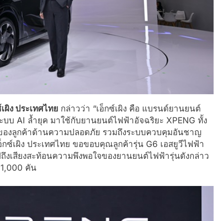
กซ์เผิง ประเทศไทย
กล่าวว่า “เอ็กซ์เผิง คือ แบรนด์ยานยนต์
ระบบ AI ล้ำยุค มาใช้กับยานยนต์ไฟฟ้าอัจฉริยะ XPENG ทั้ง
านของลูกค้าด้านความปลอดภัย รวมถึงระบบควบคุมอันชาญ
็กซ์เผิง ประเทศไทย ขอขอบคุณลูกค้ารุ่น G6 เอสยูวีไฟฟ้า
ปถึงเสียงสะท้อนความพึงพอใจของยานยนต์ไฟฟ้ารุ่นดังกล่าว
 1,000 คัน