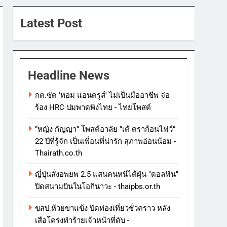
Latest Post
Headline News
กต.ซัด 'ทอม แอนดรูส์' ไม่เป็นมืออาชีพ จ่อ
ร้อง HRC ปมพาดพิงไทย - ไทยโพสต์
“หญิง กัญญา” โพสต์อาลัย “เต้ ดราก้อนไฟว์”
22 ปีที่รู้จัก เป็นเพื่อนที่น่ารัก สุภาพอ่อนน้อม -
Thairath.co.th
ญี่ปุ่นสั่งอพยพ 2.5 แสนคนหนีไต้ฝุ่น "ดอลฟิน"
ปิดสนามบินในโอกินาวะ - thaipbs.or.th
ขสป.ห้วยขาแข้ง ปิดท่องเที่ยวชั่วคราว หลัง
เสือโคร่งทำร้ายเจ้าหน้าที่ดับ -