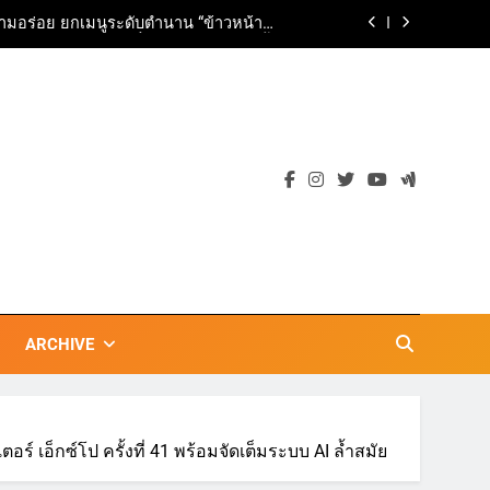
ามอร่อย ยกเมนูระดับตำนาน “ข้าวหน้าไก่
ราชวงศ์” พุ่งทะยานสู่น่านฟ้า
ตลาดเชิงรุก แนะเคล็ดลับปรับธุรกิจท่อง
เที่ยวไทย “ขายได้ ขายดี ขายนาน”
เข้าพรรษา 2569” ชูพลังชุมชนสืบสานพุทธ
วัน เก็บแต้มสุขภาพดี สิ่งดีๆ จะเกิดขึ้น”
ils Vision for Future-Ready Education
ามอร่อย ยกเมนูระดับตำนาน “ข้าวหน้าไก่
ราชวงศ์” พุ่งทะยานสู่น่านฟ้า
ตลาดเชิงรุก แนะเคล็ดลับปรับธุรกิจท่อง
เที่ยวไทย “ขายได้ ขายดี ขายนาน”
ARCHIVE
์ เอ็กซ์โป ครั้งที่ 41 พร้อมจัดเต็มระบบ AI ล้ำสมัย