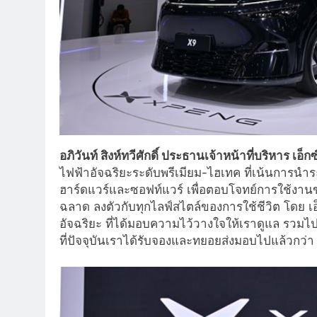
อภิวันท์ สิงห์ทวีศักดิ์ ประธานเจ้าหน้าที่บริหาร เอ็
ไฟฟ้าอัจฉริยะระดับพรีเมียม-ไฮเทค ที่เน้นการนำ
ฮาร์ดแวร์และซอฟท์แวร์ เพื่อตอบโจทย์การใช้ง
ฉลาด ลงตัวกับทุกไลฟ์สไตล์ของการใช้ชีวิต โดย เอ
อัจฉริยะ ที่ได้มอบความไว้วางใจให้เราดูแล รวมไ
ที่ปัจจุบันเราได้รับจองและทยอยส่งมอบไปแล้วกว่า