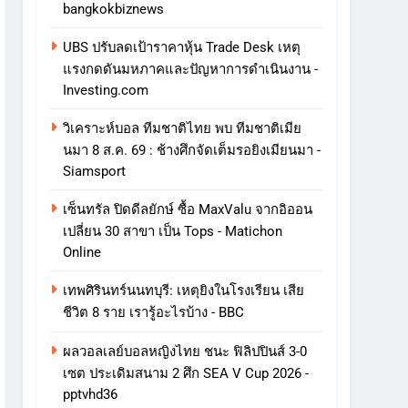
bangkokbiznews
UBS ปรับลดเป้าราคาหุ้น Trade Desk เหตุ
แรงกดดันมหภาคและปัญหาการดําเนินงาน -
Investing.com
วิเคราะห์บอล ทีมชาติไทย พบ ทีมชาติเมีย
นมา 8 ส.ค. 69 : ช้างศึกจัดเต็มรอยิงเมียนมา -
Siamsport
เซ็นทรัล ปิดดีลยักษ์ ซื้อ MaxValu จากอิออน
เปลี่ยน 30 สาขา เป็น Tops - Matichon
Online
เทพศิรินทร์นนทบุรี: เหตุยิงในโรงเรียน เสีย
ชีวิต 8 ราย เรารู้อะไรบ้าง - BBC
ผลวอลเลย์บอลหญิงไทย ชนะ ฟิลิปปินส์ 3-0
เซต ประเดิมสนาม 2 ศึก SEA V Cup 2026 -
pptvhd36