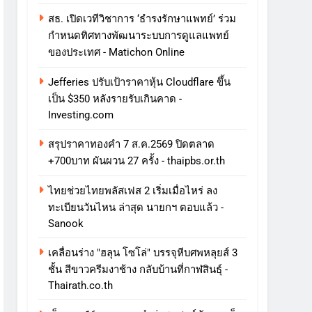
สธ. เปิดเวทีวิชาการ ‘ธำรงรักษาแพทย์’ ร่วม
กำหนดทิศทางพัฒนาระบบการดูแลแพทย์
ของประเทศ - Matichon Online
Jefferies ปรับเป้าราคาหุ้น Cloudflare ขึ้น
เป็น $350 หลังรายรับเกินคาด -
Investing.com
สรุปราคาทองคำ 7 ส.ค.2569 ปิดตลาด
+700บาท ผันผวน 27 ครั้ง - thaipbs.or.th
ไทยช่วยไทยพลัสเฟส 2 เริ่มเมื่อไหร่ ลง
ทะเบียนวันไหน ล่าสุด นายกฯ ตอบแล้ว -
Sanook
เคลื่อนร่าง "ฮลุน โซโล่" บรรจุหีบศพหลุยส์ 3
ชั้น สีขาวครีมงาช้าง กลับบ้านที่กาฬสินธุ์ -
Thairath.co.th