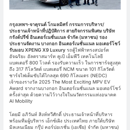
กรุงเทพฯ-จาตุรนต์ โกมลมิศร์ กรรมการบริหาร/
ประธานเจ้าหน้าที่ปฎิบัติการ สายกิจกรรมพิเศษ บริษัท
กรังด์ปรีซ์ อินเตอร์เนชั่นแนล จำกัด (มหาชน) รอง
ประธานจัดงาน บางกอก อินเตอร์เนชั่นแนล มอเตอร์โชว์
รับมอบ XPENG X9 Luxury
รถตู้ไฟฟ้าทรงสปอร์ต
อัจฉริยะ อัลตราสมาร์ท คูเป้ เอ็มพีวี เทคโนโลยี
แบตเตอรี่ 800 โวลต์ รองรับความเร็ว ในการชาร์จสูงสุด
ถึง 317 กิโลวัตต์ แบตเตอรี่ NCM ขนาด 101 กิโลวัตต์
ชาร์จไฟเต็มขับได้ไกลสุด 690 กิโลเมตร (NEDC)
เจ้าของรางวัล 2025 The Most Exciting MPV EV
Award จากงานบางกอก อินเตอร์เนชั่นแนล มอเตอร์โชว์
ครั้งล่าสุด ด้วยความไว้วางใจในนวัตกรรมแห่งอนาคต
AI Mobility
โดยมี อภิวันท์ สิงห์ทวีศักดิ์ ประธานเจ้าหน้าที่บริหาร
พร้อมทีมผู้บริหาร เอ็กซ์เผิง ประเทศไทย ภายใต้บริษัท
มิลเลนเนียม กรุ๊ป คอร์ปอเรชั่น (เอเชีย) จำกัด (มหาชน)