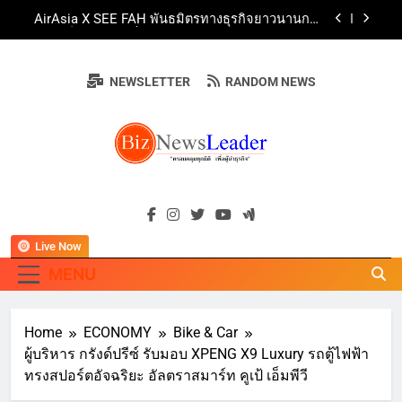
Skip
AirAsia X SEE FAH พันธมิตรทางธุรกิจยาวนานกว่า
to
20 ปี ต่อยอดเสิร์ฟความอร่อย ยกเมนูระดับตำนาน
“ข้าวหน้าไก่ราชวงศ์” พุ่งทะยานสู่น่านฟ้า
content
ททท. ร่วมมือกับ จุฬาลงกรณ์มหาวิทยาลัย จัดสัมมนา
ทางวิชาการและการตลาดเชิงรุก แนะเคล็ดลับปรับ
NEWSLETTER
RANDOM NEWS
ธุรกิจท่องเที่ยวไทย “ขายได้ ขายดี ขายนาน”
บ้านหนองสองห้องจัดใหญ่ “แห่เทียนพรรษา – ผ้าป่า
ซาเล้งปลอดเหล้าเข้าพรรษา 2569” ชูพลังชุมชน
สืบสานพุทธศาสนา สร้างสังคมปลอดเหล้า ภายใต้
Guangzhou Yinghao School Unveils Vision for
แนวคิด “90 วัน เก็บแต้มสุขภาพดี สิ่งดีๆ จะเกิดขึ้น”
Future-Ready Education
AirAsia X SEE FAH พันธมิตรทางธุรกิจยาวนานกว่า
BIZNEWSLEADE
20 ปี ต่อยอดเสิร์ฟความอร่อย ยกเมนูระดับตำนาน
"ครอบคลุมทุกมิติ เพื่อ…ผู้นำธุรกิจ"
“ข้าวหน้าไก่ราชวงศ์” พุ่งทะยานสู่น่านฟ้า
ททท. ร่วมมือกับ จุฬาลงกรณ์มหาวิทยาลัย จัดสัมมนา
ทางวิชาการและการตลาดเชิงรุก แนะเคล็ดลับปรับ
ธุรกิจท่องเที่ยวไทย “ขายได้ ขายดี ขายนาน”
Live Now
MENU
Home
ECONOMY
Bike & Car
ผู้บริหาร กรังด์ปรีซ์ รับมอบ XPENG X9 Luxury รถตู้ไฟฟ้า
ทรงสปอร์ตอัจฉริยะ อัลตราสมาร์ท คูเป้ เอ็มพีวี