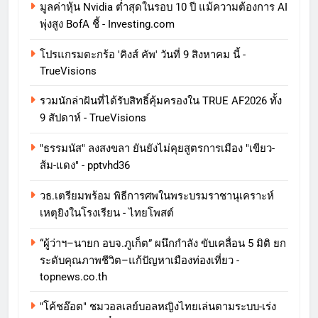
มูลค่าหุ้น Nvidia ต่ำสุดในรอบ 10 ปี แม้ความต้องการ AI
พุ่งสูง BofA ชี้ - Investing.com
โปรแกรมตะกร้อ 'คิงส์ คัพ' วันที่ 9 สิงหาคม นี้ -
TrueVisions
รวมนักล่าฝันที่ได้รับสิทธิ์คุ้มครองใน TRUE AF2026 ทั้ง
9 สัปดาห์ - TrueVisions
"ธรรมนัส" ลงสงขลา ยันยังไม่คุยสูตรการเมือง "เขียว-
ส้ม-แดง" - pptvhd36
วธ.เตรียมพร้อม พิธีการศพในพระบรมราชานุเคราะห์
เหตุยิงในโรงเรียน - ไทยโพสต์
“ผู้ว่าฯ–นายก อบจ.ภูเก็ต” ผนึกกำลัง ขับเคลื่อน 5 มิติ ยก
ระดับคุณภาพชีวิต–แก้ปัญหาเมืองท่องเที่ยว -
topnews.co.th
"โค้ชอ๊อต" ชมวอลเลย์บอลหญิงไทยเล่นตามระบบ-เร่ง