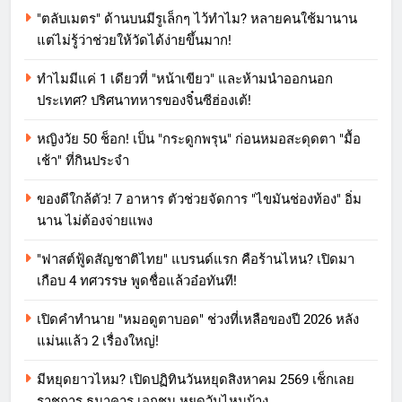
"ตลับเมตร" ด้านบนมีรูเล็กๆ ไว้ทำไม? หลายคนใช้มานาน
แต่ไม่รู้ว่าช่วยให้วัดได้ง่ายขึ้นมาก!
ทำไมมีแค่ 1 เดียวที่ "หน้าเขียว" และห้ามนำออกนอก
ประเทศ? ปริศนาทหารของจิ๋นซีฮ่องเต้!
หญิงวัย 50 ช็อก! เป็น "กระดูกพรุน" ก่อนหมอสะดุดตา "มื้อ
เช้า" ที่กินประจำ
ของดีใกล้ตัว! 7 อาหาร ตัวช่วยจัดการ "ไขมันช่องท้อง" อิ่ม
นาน ไม่ต้องจ่ายแพง
"ฟาสต์ฟู้ดสัญชาติไทย" แบรนด์แรก คือร้านไหน? เปิดมา
เกือบ 4 ทศวรรษ พูดชื่อแล้วอ๋อทันที!
เปิดคำทำนาย "หมอดูตาบอด" ช่วงที่เหลือของปี 2026 หลัง
แม่นแล้ว 2 เรื่องใหญ่!
มีหยุดยาวไหม? เปิดปฏิทินวันหยุดสิงหาคม 2569 เช็กเลย
ราชการ ธนาคาร เอกชน หยุดวันไหนบ้าง