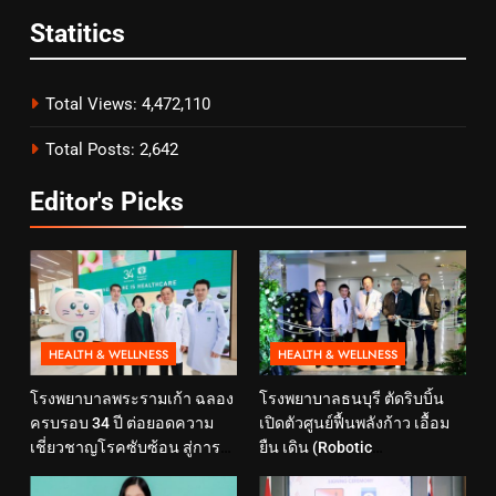
Statitics
Total Views:
4,472,110
Total Posts:
2,642
Editor's Picks
HEALTH & WELLNESS
HEALTH & WELLNESS
โรงพยาบาลพระรามเก้า ฉลอง
โรงพยาบาลธนบุรี ตัดริบบิ้น
ครบรอบ 34 ปี ต่อยอดความ
เปิดตัวศูนย์ฟื้นพลังก้าว เอื้อม
เชี่ยวชาญโรคซับซ้อน สู่การ
ยืน เดิน (Robotic
ดูแลสุขภาพเชิงป้องกันที่ตอบ
Rehabilitation Center) นำ
โจทย์ไลฟ์สไตล์ ภายใต้แนวคิด
เทคโนโลยีสุดล้ำ หุ่นยนต์ฝึก