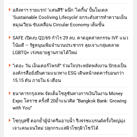
อสังหาฯ รายแรก! ‘แสนสิริ’ ผนึก ‘ไดกิ้น’ ปั้นโมเดล
‘Sustainable Cooliving Lifecycle’ ยกระดับสารทำความเย็น
หมุนเวียน ขับเคลื่อน Circular Economy เต็มขั้น
SAFE เปิดงบ Q2/69 กำไร 29 ลบ. คาดอุตสาหกรรม IVF แนว
โน้มดี – รัฐหนุนเพิ่มจำนวนประชากร ลุยเจาะกลุ่มตลาด
LGBTQ+ เร่งขยายฐานรายได้ใหม่
“เดอะ วัน เอ็นเตอร์ไพรส์” ร่วมใจประหยัดพลังงาน ปักธงเป็น
องค์กรสื่อยั่งยืนตามแนวทาง ESG เดินหน้าลดคาร์บอนกว่า
15.15 ตัน ภายใน 6 เดือน
ธนาคารกรุงเทพ จัดเต็มโซลูชันทางการเงินในงาน Money
Expo โคราช ครั้งที่ 20ย้ำแนวคิด “Bangkok Bank: Growing
with You”
โชกุบุสซึ ตอกย้ำผู้นำครีมอาบน้ำ รีเฟรชแบรนด์ครั้งใหญ่มุ่ง
เจาะคนเจนใหม่ ปลุกกระแสผิวโชกุผิวโชว์ได้