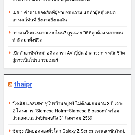
เผย 1 คำถามยอดฮิตที่ผู้ชายชอบถาม แต่ทำผู้หญิงหมด
อารมณ์ทันที ยิ่งถามยิ่งกดดัน
กางเกงในควรตากแบบไหน? กูรูเฉลย วิธีที่ถูกต้อง หลายคน
ทำผิดมาทั้งชีวิต
เปิดตัวอาชีพใหม่! อดีตดารา AV ญี่ปุ่น อำลาวงการ พลิกชีวิต
สู่การเป็นโปรแกรมเมอร์
thaipr
“ไซมิส แอสเสท” ชูโปรบ้านอยู่ฟรี ไม่ต้องผ่อนนาน 3 ปี เจาะ
2 โครงการ “Siamese Holm–Siamese Blossom” พร้อม
ส่วนลดและสิทธิพิเศษถึง 31 สิงหาคม 2569
ซัมซุง เปิดยอดจองทั่วโลก Galaxy Z Series เจเนอเรชันใหม่,