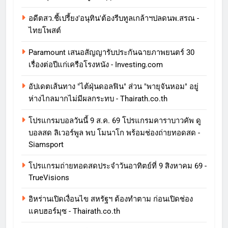
อดีตสว.ชี้เปรี้ยง'อนุทิน'ต้องรีบทูลเกล้าฯปลดนพ.สรณ -
ไทยโพสต์
Paramount เสนอสัญญารับประกันฉายภาพยนตร์ 30
เรื่องต่อปีแก่เครือโรงหนัง - Investing.com
อัปเดตเส้นทาง "ไต้ฝุ่นดอลฟิน" ส่วน "พายุจันหอม" อยู่
ห่างไกลมากไม่มีผลกระทบ - Thairath.co.th
โปรแกรมบอลวันนี้ 9 ส.ค. 69 โปรแกรมคาราบาวคัพ ดู
บอลสด ลิเวอร์พูล พบ โมนาโก พร้อมช่องถ่ายทอดสด -
Siamsport
โปรแกรมถ่ายทอดสดประจำวันอาทิตย์ที่ 9 สิงหาคม 69 -
TrueVisions
อิหร่านเปิดเงื่อนไข สหรัฐฯ ต้องทำตาม ก่อนเปิดช่อง
แคบฮอร์มุซ - Thairath.co.th