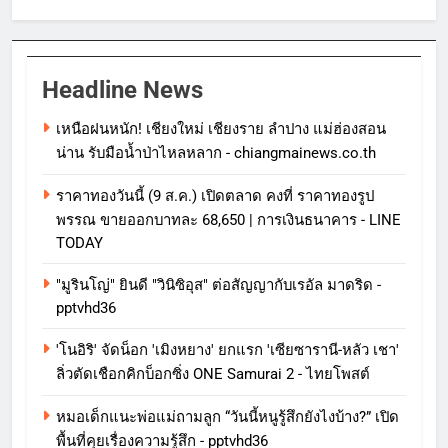
Headline News
เหนือฝนหนัก! เชียงใหม่ เชียงราย ลำปาง แม่ฮ่องสอน
น่าน รับมือน้ำป่าไหลหลาก - chiangmainews.co.th
ราคาทองวันนี้ (9 ส.ค.) เปิดตลาด คงที่ ราคาทองรูป
พรรณ ขายออกบาทละ 68,650 | การเงินธนาคาร - LINE
TODAY
"มูรินโญ่" ยินดี "วินิซิอุส" ต่อสัญญากับเรอัล มาดริด -
pptvhd36
'โนอิริ' จัดน็อก 'เมิงหยาง' ยกแรก 'เซียซารานี-หลัว เชา'
ลิ่วตัดเชือกคิกบ็อกซิ่ง ONE Samurai 2 - ไทยโพสต์
หมอเด็กแนะพ่อแม่ถามลูก “วันนี้หนูรู้สึกยังไงบ้าง?” เปิด
พื้นที่คุยเรื่องความรู้สึก - pptvhd36