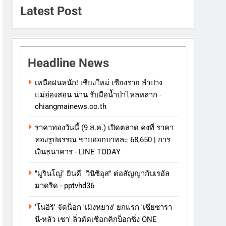
Latest Post
Headline News
เหนือฝนหนัก! เชียงใหม่ เชียงราย ลำปาง
แม่ฮ่องสอน น่าน รับมือน้ำป่าไหลหลาก -
chiangmainews.co.th
ราคาทองวันนี้ (9 ส.ค.) เปิดตลาด คงที่ ราคา
ทองรูปพรรณ ขายออกบาทละ 68,650 | การ
เงินธนาคาร - LINE TODAY
"มูรินโญ่" ยินดี "วินิซิอุส" ต่อสัญญากับเรอัล
มาดริด - pptvhd36
'โนอิริ' จัดน็อก 'เมิงหยาง' ยกแรก 'เซียซารา
นี-หลัว เชา' ลิ่วตัดเชือกคิกบ็อกซิ่ง ONE