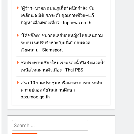
“ผู้ว่าฯ–นายก อบจ.ภูเก็ต” ผนึกกำลัง ขับ
เคลื่อน 5 มิติ ยกระดับคุณภาพชีวิต–แก้
ปัญหาเมืองท่องเที่ยว - topnews.co.th
"โค้ชอ๊อต" ชมวอลเลย์บอลหญิงไทยเล่นตาม
ระบบ-เร่งปรับจังหวะ"บุ๋มบิ๋ม" ก่อนดวล
เวียดนาม - Siamsport
ชลประทานเชียงใหม่เร่งพร่องน้ำปิง รับมวลน้ำ
เหนือไหลผ่านตัวเมือง - Thai PBS
ศธภ.10 ร่วมประชุมหารือมาตรการยกระดับ
ความปลอดภัยในสถานศึกษา -
ops.moe.go.th
Search
for: