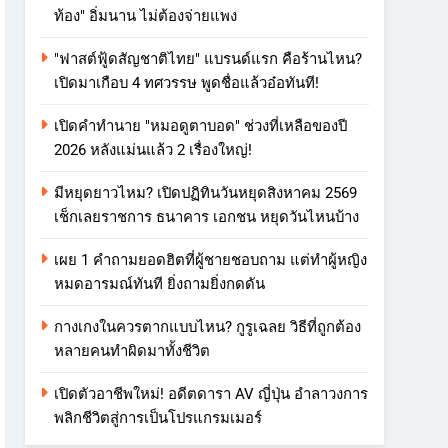
ท้อง" อิ่มนาน ไม่ต้องจ่ายแพง
"ฟาสต์ฟู้ดสัญชาติไทย" แบรนด์แรก คือร้านไหน?
เปิดมาเกือบ 4 ทศวรรษ พูดชื่อแล้วอ๋อทันที!
เปิดคำทำนาย "หมอดูตาบอด" ช่วงที่เหลือของปี
2026 หลังแม่นแล้ว 2 เรื่องใหญ่!
มีหยุดยาวไหม? เปิดปฏิทินวันหยุดสิงหาคม 2569
เช็กเลยราชการ ธนาคาร เอกชน หยุดวันไหนบ้าง
เผย 1 คำถามยอดฮิตที่ผู้ชายชอบถาม แต่ทำผู้หญิง
หมดอารมณ์ทันที ยิ่งถามยิ่งกดดัน
กางเกงในควรตากแบบไหน? กูรูเฉลย วิธีที่ถูกต้อง
หลายคนทำผิดมาทั้งชีวิต
เปิดตัวอาชีพใหม่! อดีตดารา AV ญี่ปุ่น อำลาวงการ
พลิกชีวิตสู่การเป็นโปรแกรมเมอร์