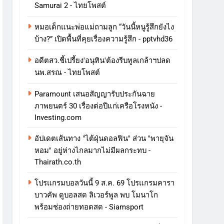
Samurai 2 - ไทยโพสต์
หมอเด็กแนะพ่อแม่ถามลูก “วันนี้หนูรู้สึกยังไง
บ้าง?” เปิดพื้นที่คุยเรื่องความรู้สึก - pptvhd36
อดีตสว.ชี้เปรี้ยง'อนุทิน'ต้องรีบทูลเกล้าฯปลด
นพ.สรณ - ไทยโพสต์
Paramount เสนอสัญญารับประกันฉาย
ภาพยนตร์ 30 เรื่องต่อปีแก่เครือโรงหนัง -
Investing.com
อัปเดตเส้นทาง "ไต้ฝุ่นดอลฟิน" ส่วน "พายุจัน
หอม" อยู่ห่างไกลมากไม่มีผลกระทบ -
Thairath.co.th
โปรแกรมบอลวันนี้ 9 ส.ค. 69 โปรแกรมคารา
บาวคัพ ดูบอลสด ลิเวอร์พูล พบ โมนาโก
พร้อมช่องถ่ายทอดสด - Siamsport