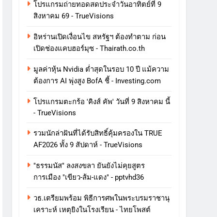
โปรแกรมถ่ายทอดสดประจำวันอาทิตย์ที่ 9
สิงหาคม 69 - TrueVisions
อิหร่านเปิดเงื่อนไข สหรัฐฯ ต้องทำตาม ก่อน
เปิดช่องแคบฮอร์มุซ - Thairath.co.th
มูลค่าหุ้น Nvidia ต่ำสุดในรอบ 10 ปี แม้ความ
ต้องการ AI พุ่งสูง BofA ชี้ - Investing.com
โปรแกรมตะกร้อ 'คิงส์ คัพ' วันที่ 9 สิงหาคม นี้
- TrueVisions
รวมนักล่าฝันที่ได้รับสิทธิ์คุ้มครองใน TRUE
AF2026 ทั้ง 9 สัปดาห์ - TrueVisions
"ธรรมนัส" ลงสงขลา ยันยังไม่คุยสูตร
การเมือง "เขียว-ส้ม-แดง" - pptvhd36
วธ.เตรียมพร้อม พิธีการศพในพระบรมราชานุ
เคราะห์ เหตุยิงในโรงเรียน - ไทยโพสต์