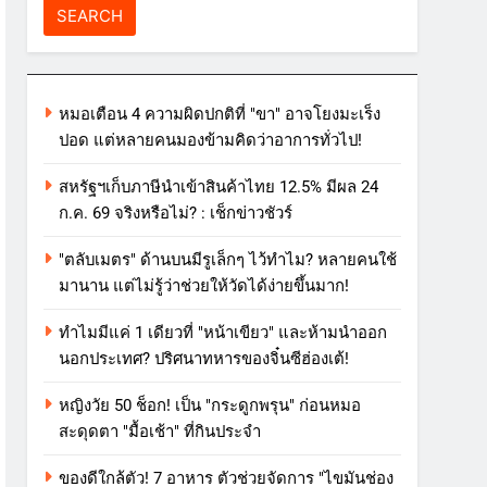
หมอเตือน 4 ความผิดปกติที่ "ขา" อาจโยงมะเร็ง
ปอด แต่หลายคนมองข้ามคิดว่าอาการทั่วไป!
สหรัฐฯเก็บภาษีนำเข้าสินค้าไทย 12.5% มีผล 24
ก.ค. 69 จริงหรือไม่? : เช็กข่าวชัวร์
"ตลับเมตร" ด้านบนมีรูเล็กๆ ไว้ทำไม? หลายคนใช้
มานาน แต่ไม่รู้ว่าช่วยให้วัดได้ง่ายขึ้นมาก!
ทำไมมีแค่ 1 เดียวที่ "หน้าเขียว" และห้ามนำออก
นอกประเทศ? ปริศนาทหารของจิ๋นซีฮ่องเต้!
หญิงวัย 50 ช็อก! เป็น "กระดูกพรุน" ก่อนหมอ
สะดุดตา "มื้อเช้า" ที่กินประจำ
ของดีใกล้ตัว! 7 อาหาร ตัวช่วยจัดการ "ไขมันช่อง