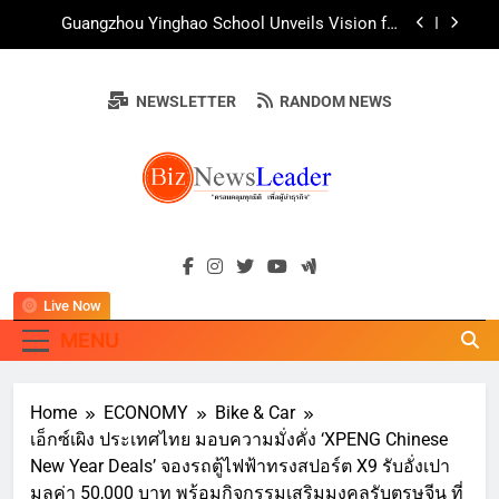
Skip
AirAsia X SEE FAH พันธมิตรทางธุรกิจยาวนานกว่า
to
20 ปี ต่อยอดเสิร์ฟความอร่อย ยกเมนูระดับตำนาน
“ข้าวหน้าไก่ราชวงศ์” พุ่งทะยานสู่น่านฟ้า
content
ททท. ร่วมมือกับ จุฬาลงกรณ์มหาวิทยาลัย จัดสัมมนา
ทางวิชาการและการตลาดเชิงรุก แนะเคล็ดลับปรับ
NEWSLETTER
RANDOM NEWS
ธุรกิจท่องเที่ยวไทย “ขายได้ ขายดี ขายนาน”
บ้านหนองสองห้องจัดใหญ่ “แห่เทียนพรรษา – ผ้าป่า
ซาเล้งปลอดเหล้าเข้าพรรษา 2569” ชูพลังชุมชน
สืบสานพุทธศาสนา สร้างสังคมปลอดเหล้า ภายใต้
Guangzhou Yinghao School Unveils Vision for
แนวคิด “90 วัน เก็บแต้มสุขภาพดี สิ่งดีๆ จะเกิดขึ้น”
Future-Ready Education
AirAsia X SEE FAH พันธมิตรทางธุรกิจยาวนานกว่า
BIZNEWSLEADE
20 ปี ต่อยอดเสิร์ฟความอร่อย ยกเมนูระดับตำนาน
"ครอบคลุมทุกมิติ เพื่อ…ผู้นำธุรกิจ"
“ข้าวหน้าไก่ราชวงศ์” พุ่งทะยานสู่น่านฟ้า
ททท. ร่วมมือกับ จุฬาลงกรณ์มหาวิทยาลัย จัดสัมมนา
ทางวิชาการและการตลาดเชิงรุก แนะเคล็ดลับปรับ
ธุรกิจท่องเที่ยวไทย “ขายได้ ขายดี ขายนาน”
Live Now
MENU
Home
ECONOMY
Bike & Car
เอ็กซ์เผิง ประเทศไทย มอบความมั่งคั่ง ‘XPENG Chinese
New Year Deals’ จองรถตู้ไฟฟ้าทรงสปอร์ต X9 รับอั่งเปา
มูลค่า 50,000 บาท พร้อมกิจกรรมเสริมมงคลรับตรุษจีน ที่