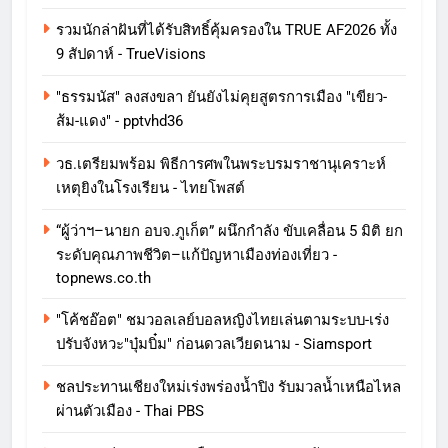
รวมนักล่าฝันที่ได้รับสิทธิ์คุ้มครองใน TRUE AF2026 ทั้ง
9 สัปดาห์ - TrueVisions
"ธรรมนัส" ลงสงขลา ยันยังไม่คุยสูตรการเมือง "เขียว-
ส้ม-แดง" - pptvhd36
วธ.เตรียมพร้อม พิธีการศพในพระบรมราชานุเคราะห์
เหตุยิงในโรงเรียน - ไทยโพสต์
“ผู้ว่าฯ–นายก อบจ.ภูเก็ต” ผนึกกำลัง ขับเคลื่อน 5 มิติ ยก
ระดับคุณภาพชีวิต–แก้ปัญหาเมืองท่องเที่ยว -
topnews.co.th
"โค้ชอ๊อต" ชมวอลเลย์บอลหญิงไทยเล่นตามระบบ-เร่ง
ปรับจังหวะ"บุ๋มบิ๋ม" ก่อนดวลเวียดนาม - Siamsport
ชลประทานเชียงใหม่เร่งพร่องน้ำปิง รับมวลน้ำเหนือไหล
ผ่านตัวเมือง - Thai PBS