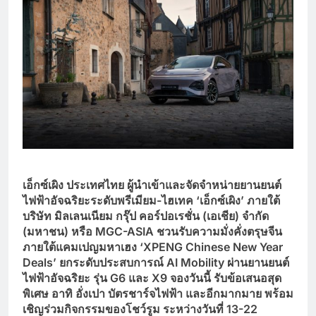
เอ็กซ์เผิง ประเทศไทย ผู้นำเข้าและจัดจำหน่ายยานยนต์
ไฟฟ้าอัจฉริยะระดับพรีเมียม
-ไฮเทค ‘เอ็กซ์เผิง’
ภายใต้
บริษัท มิลเลนเนียม กรุ๊ป คอร์ปอเรชั่น (เอเชีย) จำกัด
(มหาชน) หรือ MGC-ASIA ชวนรับความมั่งคั่งตรุษจีน
ภายใต้แคมเปญมหาเฮง ‘XPENG Chinese New Year
Deals’ ยกระดับประสบการณ์ AI Mobility ผ่านยานยนต์
ไฟฟ้าอัจฉริยะ รุ่น G6 และ X9 จองวันนี้ รับข้อเสนอสุด
พิเศษ อาทิ อั่งเปา บัตรชาร์จไฟฟ้า และอีกมากมาย พร้อม
เชิญร่วมกิจกรรมของโชว์รูม ระหว่างวันที่ 13-22