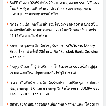
SAFE เปิดงบ Q2/69 กำไร 29 ลบ. คาดอุตสาหกรรม IVF แนว
โน้มดี – รัฐหนุนเพิ่มจำนวนประชากร ลุยเจาะกลุ่มตลาด
LGBTQ+ เร่งขยายฐานรายได้ใหม่
“เดอะ วัน เอ็นเตอร์ไพรส์” ร่วมใจประหยัดพลังงาน ปักธงเป็น
องค์กรสื่อยั่งยืนตามแนวทาง ESG เดินหน้าลดคาร์บอนกว่า
15.15 ตัน ภายใน 6 เดือน
ธนาคารกรุงเทพ จัดเต็มโซลูชันทางการเงินในงาน Money
Expo โคราช ครั้งที่ 20ย้ำแนวคิด “Bangkok Bank: Growing
with You”
โชกุบุสซึ ตอกย้ำผู้นำครีมอาบน้ำ รีเฟรชแบรนด์ครั้งใหญ่มุ่ง
เจาะคนเจนใหม่ ปลุกกระแสผิวโชกุผิวโชว์ได้
ก.ล.ต. เปิดรับฟังความคิดเห็นร่างประกาศปรับปรุงการเปิดเผย
ข้อมูลกองทุน SRI และการลงทุนในหุ้นโครงการ JUMP+ ของ
Thai ESG และ Thai ESGX
สสวท. เปิดรับสมัครสอบคัดเลือก “ทุน พสวท.” และ “โครงการ