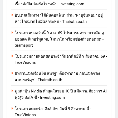
เรื่องต่อปีแก่เครือโรงหนัง - Investing.com
อัปเดตเส้นทาง "ไต้ฝุ่นดอลฟิน" ส่วน "พายุจันหอม" อยู่
ห่างไกลมากไม่มีผลกระทบ - Thairath.co.th
โปรแกรมบอลวันนี้ 9 ส.ค. 69 โปรแกรมคาราบาวคัพ ดู
บอลสด ลิเวอร์พูล พบ โมนาโก พร้อมช่องถ่ายทอดสด -
Siamsport
โปรแกรมถ่ายทอดสดประจำวันอาทิตย์ที่ 9 สิงหาคม 69 -
TrueVisions
อิหร่านเปิดเงื่อนไข สหรัฐฯ ต้องทำตาม ก่อนเปิดช่อง
แคบฮอร์มุซ - Thairath.co.th
มูลค่าหุ้น Nvidia ต่ำสุดในรอบ 10 ปี แม้ความต้องการ AI
พุ่งสูง BofA ชี้ - Investing.com
โปรแกรมตะกร้อ 'คิงส์ คัพ' วันที่ 9 สิงหาคม นี้ -
TrueVisions