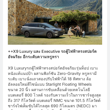
++
X9 Luxury และ Executive รถตู้ไฟฟ้า
ทรงสปอร์ต
อัจฉริยะ
อีกระดับความหรูหรา
X9 Luxuryรถตู้ไฟฟ้าทรงสปอร์ตอัจฉริยะรุ่นท็อป เบาะ
หนังแท้แนปป้า ผสานฟังก์ชัน Zero-Gravity หรูหรามี
ระดับ เบาะนั่งแถวสองปรับไฟฟ้าได้ 18 ทิศทาง ล้อ
อัลลอยใหม่ดีไซน์แบบ Starlight Floating Wheels
ขนาด 20 นิ้ว ผสานการขับเคลื่อนด้วยเทคโนโลยี
แบตเตอรี่ 800 โวลต์ รองรับความเร็วในการชาร์จสูงสุด
ถึง 317 กิโลวัตต์ แบตเตอรี่ NMC ขนาด 101.5 กิโลวัตต์
ชาร์จไฟเต็มขับได้ไกลสุด 690 กิโลเมตร (NEDC) มา