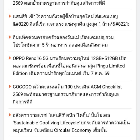
2569 ตอกย้ำมาตรฐานการกำกับดูแลกิจการที่ดี
แสนสิริ เข้าใจความกังวลผู้ซื้อบ้านยุคใหม่ ส่งแคมเปญ
&#8220;ดีลนี้เริ่ด แจกแรง แซงทุกดีล สูงสุด 1 ล้าน*&#8221;
อิมแพ็คชวนครอบครัวฉลองวันแม่ เปิดแคมเปญรวม
โปรโมชันจาก 5 ร้านอาหาร ตลอดเดือนสิงหาคม
OPPO Reno16 5G มาพร้อมความจุใหม่ 12GB+512GB เปิด
คอลเลกชันพร้อมเพื่อนซี้ไอคอนิกคนล่าสุด Pingu Limited
Edition เติมความน่ารักทุกโมเมนต์ เริ่ม 7 ส.ค. 69
COCOCO คว้าคะแนนเต็ม 100 ประเมิน AGM Checklist
2569 สะท้อนมาตรฐานธรรมาภิบาลและการกำกับดูแล
กิจการที่ดี
อสังหาฯ รายแรก! ‘แสนสิริ’ ผนึก ‘ไดกิ้น’ ปั้นโมเดล
‘Sustainable Cooliving Lifecycle’ ยกระดับสารทำความเย็น
หมุนเวียน ขับเคลื่อน Circular Economy เต็มขั้น