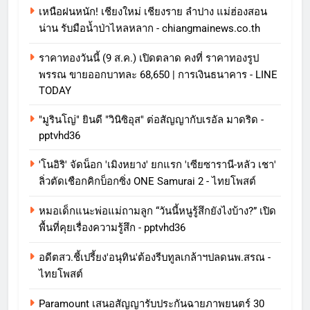
เหนือฝนหนัก! เชียงใหม่ เชียงราย ลำปาง แม่ฮ่องสอน
น่าน รับมือน้ำป่าไหลหลาก - chiangmainews.co.th
ราคาทองวันนี้ (9 ส.ค.) เปิดตลาด คงที่ ราคาทองรูป
พรรณ ขายออกบาทละ 68,650 | การเงินธนาคาร - LINE
TODAY
"มูรินโญ่" ยินดี "วินิซิอุส" ต่อสัญญากับเรอัล มาดริด -
pptvhd36
'โนอิริ' จัดน็อก 'เมิงหยาง' ยกแรก 'เซียซารานี-หลัว เชา'
ลิ่วตัดเชือกคิกบ็อกซิ่ง ONE Samurai 2 - ไทยโพสต์
หมอเด็กแนะพ่อแม่ถามลูก “วันนี้หนูรู้สึกยังไงบ้าง?” เปิด
พื้นที่คุยเรื่องความรู้สึก - pptvhd36
อดีตสว.ชี้เปรี้ยง'อนุทิน'ต้องรีบทูลเกล้าฯปลดนพ.สรณ -
ไทยโพสต์
Paramount เสนอสัญญารับประกันฉายภาพยนตร์ 30