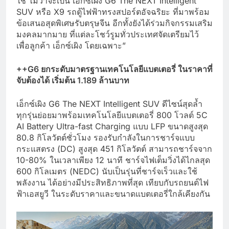
ใช่ ไม่ว่าจะเป็น เอ็กซ์เผิง G6 The NEXT Intelligent
SUV หรือ X9 รถตู้ไฟฟ้าทรงสปอร์ตอัจฉริยะ ที่มาพร้อม
ข้อเสนอสุดพิเศษรับตรุษจีน อีกทั้งยังได้ร่วมกิจกรรมเสริม
มงคลมากมาย ที่แต่ละโชว์รูมทั่วประเทศจัดเตรียมไว้
เพื่อลูกค้า เอ็กซ์เผิง โดยเฉพาะ”
++
G6
ยกระดับมาตรฐานเทคโนโลยีแบตเตอรี่
ในราคาที่
จับต้องได้ เริ่มต้น
1.189 ล้านบาท
เอ็กซ์เผิง G6 The NEXT Intelligent SUV ดีไซน์สุดล้ำ
ทุกรุ่นย่อยมาพร้อมเทคโนโลยีแบตเตอรี่ 800 โวลต์ 5C
AI Battery Ultra-fast Charging แบบ LFP ขนาดสูงสุด
80.8 กิโลวัตต์ชั่วโมง รองรับกำลังในการชาร์จแบบ
กระแสตรง (DC) สูงสุด 451 กิโลวัตต์ สามารถชาร์จจาก
10-80% ในเวลาเพียง 12 นาที ชาร์จไฟเต็มวิ่งได้ไกลสุด
600 กิโลเมตร (NEDC) นับเป็นรุ่นที่ชาร์จเร็วและใช้
พลังงาน ได้อย่างมีประสิทธิภาพที่สุด เทียบกับรถยนต์ไฟ
ฟ้าเอสยูวี ในระดับราคาและขนาดแบตเตอรี่ใกล้เคียงกัน