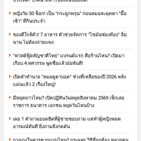
หญิงวัย 50 ช็อก! เป็น "กระดูกพรุน" ก่อนหมอสะดุดตา "มื้อ
เช้า" ที่กินประจำ
ของดีใกล้ตัว! 7 อาหาร ตัวช่วยจัดการ "ไขมันช่องท้อง" อิ่ม
นาน ไม่ต้องจ่ายแพง
"ฟาสต์ฟู้ดสัญชาติไทย" แบรนด์แรก คือร้านไหน? เปิดมา
เกือบ 4 ทศวรรษ พูดชื่อแล้วอ๋อทันที!
เปิดคำทำนาย "หมอดูตาบอด" ช่วงที่เหลือของปี 2026 หลัง
แม่นแล้ว 2 เรื่องใหญ่!
มีหยุดยาวไหม? เปิดปฏิทินวันหยุดสิงหาคม 2569 เช็กเลย
ราชการ ธนาคาร เอกชน หยุดวันไหนบ้าง
เผย 1 คำถามยอดฮิตที่ผู้ชายชอบถาม แต่ทำผู้หญิงหมด
อารมณ์ทันที ยิ่งถามยิ่งกดดัน
กางเกงในควรตากแบบไหน? กูรูเฉลย วิธีที่ถูกต้อง หลายคน