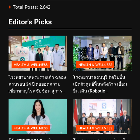
Total Posts:
2,642
Editor's Picks
HEALTH & WELLNESS
HEALTH & WELLNESS
โรงพยาบาลพระรามเก้า ฉลอง
โรงพยาบาลธนบุรี ตัดริบบิ้น
ครบรอบ 34 ปี ต่อยอดความ
เปิดตัวศูนย์ฟื้นพลังก้าว เอื้อม
เชี่ยวชาญโรคซับซ้อน สู่การ
ยืน เดิน (Robotic
ดูแลสุขภาพเชิงป้องกันที่ตอบ
Rehabilitation Center) นำ
โจทย์ไลฟ์สไตล์ ภายใต้แนวคิด
เทคโนโลยีสุดล้ำ หุ่นยนต์ฝึก
“SELF-CARE IS HEALTHCARE”
เดิน มาเพิ่มประสิทธิภาพ
HEALTH & WELLNESS
HEALTH & WELLNESS