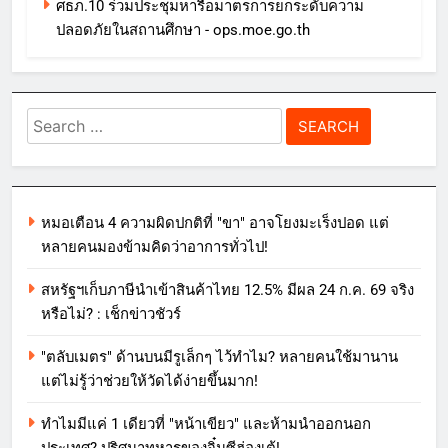
ศธภ.10 ร่วมประชุมหารือมาตรการยกระดับความ
ปลอดภัยในสถานศึกษา - ops.moe.go.th
Search
for:
หมอเตือน 4 ความผิดปกติที่ "ขา" อาจโยงมะเร็งปอด แต่
หลายคนมองข้ามคิดว่าอาการทั่วไป!
สหรัฐฯเก็บภาษีนำเข้าสินค้าไทย 12.5% มีผล 24 ก.ค. 69 จริง
หรือไม่? : เช็กข่าวชัวร์
"ตลับเมตร" ด้านบนมีรูเล็กๆ ไว้ทำไม? หลายคนใช้มานาน
แต่ไม่รู้ว่าช่วยให้วัดได้ง่ายขึ้นมาก!
ทำไมมีแค่ 1 เดียวที่ "หน้าเขียว" และห้ามนำออกนอก
ประเทศ? ปริศนาทหารของจิ๋นซีฮ่องเต้!