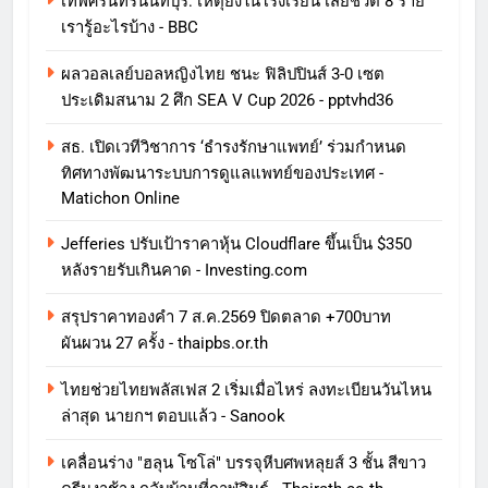
เทพศิรินทร์นนทบุรี: เหตุยิงในโรงเรียน เสียชีวิต 8 ราย
เรารู้อะไรบ้าง - BBC
ผลวอลเลย์บอลหญิงไทย ชนะ ฟิลิปปินส์ 3-0 เซต
ประเดิมสนาม 2 ศึก SEA V Cup 2026 - pptvhd36
สธ. เปิดเวทีวิชาการ ‘ธำรงรักษาแพทย์’ ร่วมกำหนด
ทิศทางพัฒนาระบบการดูแลแพทย์ของประเทศ -
Matichon Online
Jefferies ปรับเป้าราคาหุ้น Cloudflare ขึ้นเป็น $350
หลังรายรับเกินคาด - Investing.com
สรุปราคาทองคำ 7 ส.ค.2569 ปิดตลาด +700บาท
ผันผวน 27 ครั้ง - thaipbs.or.th
ไทยช่วยไทยพลัสเฟส 2 เริ่มเมื่อไหร่ ลงทะเบียนวันไหน
ล่าสุด นายกฯ ตอบแล้ว - Sanook
เคลื่อนร่าง "ฮลุน โซโล่" บรรจุหีบศพหลุยส์ 3 ชั้น สีขาว