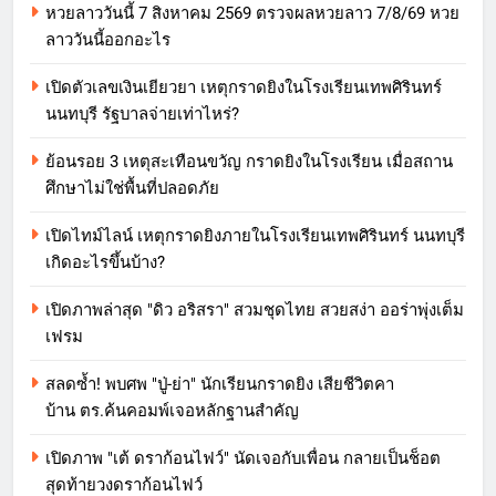
หวยลาววันนี้ 7 สิงหาคม 2569 ตรวจผลหวยลาว 7/8/69 หวย
ลาววันนี้ออกอะไร
เปิดตัวเลขเงินเยียวยา เหตุกราดยิงในโรงเรียนเทพศิรินทร์
นนทบุรี รัฐบาลจ่ายเท่าไหร่?
ย้อนรอย 3 เหตุสะเทือนขวัญ กราดยิงในโรงเรียน เมื่อสถาน
ศึกษาไม่ใช่พื้นที่ปลอดภัย
เปิดไทม์ไลน์ เหตุกราดยิงภายในโรงเรียนเทพศิรินทร์ นนทบุรี
เกิดอะไรขึ้นบ้าง?
เปิดภาพล่าสุด "ดิว อริสรา" สวมชุดไทย สวยสง่า ออร่าพุ่งเต็ม
เฟรม
สลดซ้ำ! พบศพ "ปู่-ย่า" นักเรียนกราดยิง เสียชีวิตคา
บ้าน ตร.ค้นคอมพ์เจอหลักฐานสำคัญ
เปิดภาพ "เต้ ดราก้อนไฟว์" นัดเจอกับเพื่อน กลายเป็นช็อต
สุดท้ายวงดราก้อนไฟว์