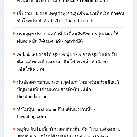
ครีมงาช้าง กลับบ้านที่กาฬสินธุ์ - Thairath.co.th
เจ็บรวม 16 ราย เหตุเก๋งพุ่งชนศูนย์พัฒนาเด็กเล็ก อ้างคน
ขับโรคประจำตัวกำเริบ - Thairath.co.th
กรมอุตุฯ ประกาศฉบับที่ 8 เตือนอิทธิพลมรสุมส่งผลให้
ฝนตกหนัก 7-9 ส.ค. 69 - pptvhd36
Airbnb เผยรายได้ Q2/69 พุ่ง 17% คาด Q3 โตต่อ รับ
ดีมานด์ท่องเที่ยวแกร่ง : อินโฟเควสท์ - สำนักข่า
วอินโฟเควสท์
มินอ่องหล่ายพบประธานวุฒิสภาไทย พร้อมร่วมมือแก้
ปัญหามลพิษข้ามแดน-สารพิษในแม่น้ำ -
thestandard.co
ทําไมหุ้น First Solar ถึงพุ่งขึ้นแรงวันนี้? -
Investing.com
อนุทิน ยันไม่เกี่ยวโกงสอบท้องถิ่น ซัด ‘โรม’ แค่พูดตาม
สติปัญญา แต่ไม่มีข้อมูลจริง - Matichon Online