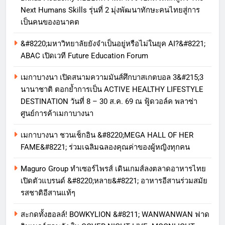
Next Humans Skills รุ่นที่ 2 มุ่งพัฒนาทักษะคนไทยสู่การ
เป็นคนของอนาคต
&#8220;มหาวิทยาลัยยังจำเป็นอยู่หรือไม่ในยุค AI?&#8221;
ABAC เปิดเวที Future Education Forum
เมกาบางนา เปิดสนามความมันส์ศึกบาสเกตบอล 3&#215;3
นานาชาติ ตอกย้ำการเป็น ACTIVE HEALTHY LIFESTYLE
DESTINATION วันที่ 8 – 30 ส.ค. 69 ณ ฟู้ดวอล์ค พลาซ่า
ศูนย์การค้าเมกาบางนา
เมกาบางนา ชวนเช็กอิน &#8220;MEGA HALL OF HER
FAME&#8221; ร่วมเฉลิมฉลองคุณค่าของผู้หญิงทุกคน
Maguro Group ทำเซอร์ไพรส์ เดินเกมส์ลงตลาดอาหารไทย
เปิดตัวแบรนด์ &#8220;หลาย&#8221; อาหารอีสานร่วมสมัย
รสชาติอีสานแท้ๆ
สะกดทั้งฮอลล์! BOWKYLION &#8211; WANWANWAN ฟาด