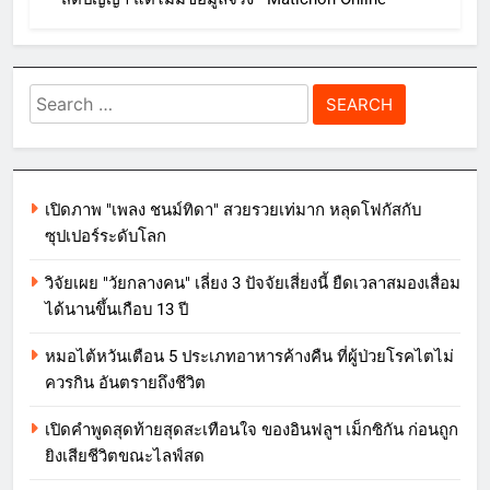
Search
for:
เปิดภาพ "เพลง ชนม์ทิดา" สวยรวยเท่มาก หลุดโฟกัสกับ
ซุปเปอร์ระดับโลก
วิจัยเผย "วัยกลางคน" เลี่ยง 3 ปัจจัยเสี่ยงนี้ ยืดเวลาสมองเสื่อม
ได้นานขึ้นเกือบ 13 ปี
หมอไต้หวันเตือน 5 ประเภทอาหารค้างคืน ที่ผู้ป่วยโรคไตไม่
ควรกิน อันตรายถึงชีวิต
เปิดคำพูดสุดท้ายสุดสะเทือนใจ ของอินฟลูฯ เม็กซิกัน ก่อนถูก
ยิงเสียชีวิตขณะไลฟ์สด