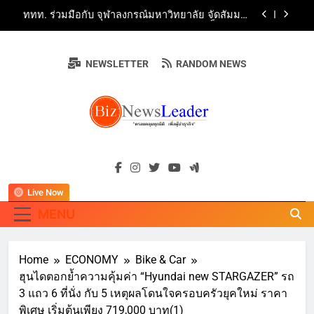
Skip
“ข้าวหน้าไก่ราชวงศ์” พุ่งทะยานสู่น่านฟ้า
ททท. ร่วมมือกับ จุฬาลงกรณ์มหาวิทยาลัย จัดสัมมนา
to
ทางวิชาการและการตลาดเชิงรุก แนะเคล็ดลับปรับ
ธุรกิจท่องเที่ยวไทย “ขายได้ ขายดี ขายนาน”
content
บ้านหนองสองห้องจัดใหญ่ “แห่เทียนพรรษา – ผ้าป่า
ซาเล้งปลอดเหล้าเข้าพรรษา 2569” ชูพลังชุมชน
NEWSLETTER
RANDOM NEWS
สืบสานพุทธศาสนา สร้างสังคมปลอดเหล้า ภายใต้
Guangzhou Yinghao School Unveils Vision for
แนวคิด “90 วัน เก็บแต้มสุขภาพดี สิ่งดีๆ จะเกิดขึ้น”
Future-Ready Education
AirAsia X SEE FAH พันธมิตรทางธุรกิจยาวนานกว่า
20 ปี ต่อยอดเสิร์ฟความอร่อย ยกเมนูระดับตำนาน
“ข้าวหน้าไก่ราชวงศ์” พุ่งทะยานสู่น่านฟ้า
ททท. ร่วมมือกับ จุฬาลงกรณ์มหาวิทยาลัย จัดสัมมนา
BIZNEWSLEADE
ทางวิชาการและการตลาดเชิงรุก แนะเคล็ดลับปรับ
"ครอบคลุมทุกมิติ เพื่อ…ผู้นำธุรกิจ"
ธุรกิจท่องเที่ยวไทย “ขายได้ ขายดี ขายนาน”
Live Now
MENU
Home
ECONOMY
Bike & Car
ฮุนไดตอกย้ำความคุ้มค่า “Hyundai new STARGAZER” รถ
3 แถว 6 ที่นั่ง กับ 5 เหตุผลโดนใจครอบครัวยุคใหม่ ราคา
พิเศษ เริ่มต้นเพียง 719,000 บาท(1)