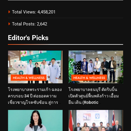
Total Views:
4,458,201
Total Posts:
2,642
Editor's Picks
HEALTH & WELLNESS
HEALTH & WELLNESS
โรงพยาบาลพระรามเก้า ฉลอง
โรงพยาบาลธนบุรี ตัดริบบิ้น
ครบรอบ 34 ปี ต่อยอดความ
เปิดตัวศูนย์ฟื้นพลังก้าว เอื้อม
เชี่ยวชาญโรคซับซ้อน สู่การ
ยืน เดิน (Robotic
ดูแลสุขภาพเชิงป้องกันที่ตอบ
Rehabilitation Center) นำ
โจทย์ไลฟ์สไตล์ ภายใต้แนวคิด
เทคโนโลยีสุดล้ำ หุ่นยนต์ฝึก
“SELF-CARE IS HEALTHCARE”
เดิน มาเพิ่มประสิทธิภาพ