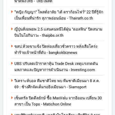
พาดพิงไทย - ไทยโพสต์
“หญิง กัญญา” โพสต์อาลัย “เต้ ดราก้อนไฟว์” 22 ปีที่รู้จัก
เป็นเพื่อนที่น่ารัก สุภาพอ่อนน้อม - Thairath.co.th
ญี่ปุ่นสั่งอพยพ 2.5 แสนคนหนีไต้ฝุ่น "ดอลฟิน" ปิดสนาม
บินในโอกินาวะ - thaipbs.or.th
ขสป.ห้วยขาแข้ง ปิดท่องเที่ยวชั่วคราว หลังเสือโคร่ง
ทำร้ายเจ้าหน้าที่ดับ - bangkokbiznews
UBS ปรับลดเป้าราคาหุ้น Trade Desk เหตุแรงกดดัน
มหภาคและปัญหาการดําเนินงาน - Investing.com
วิเคราะห์บอล ทีมชาติไทย พบ ทีมชาติเมียนมา 8 ส.ค.
69 : ช้างศึกจัดเต็มรอยิงเมียนมา - Siamsport
เซ็นทรัล ปิดดีลยักษ์ ซื้อ MaxValu จากอิออน เปลี่ยน 30
สาขา เป็น Tops - Matichon Online