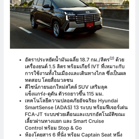
(2)
อัตราประหยัดน้ำมันเฉลี่ย
18.7 กม./ลิตร
ด้วย
เครื่องยนต์ 1.5 ลิตร พร้อมเกียร์ IVT ที่เหมาะกับ
การใช้งานทั้งในเมืองและเดินทางไกล ซึ่งเป็นผล
ทดสอบ โดยสื่อมวลชน
ดีไซน์ภายนอกใหม่สไตล์
SUV เสริมลุค
แข็งแกร่ง-ดุดัน
ตัวรถยาวขึ้น
115 มม.
เทคโนโลยีความปลอดภัยอัจฉริยะ
Hyundai
SmartSense (ADAS) 13 ระบบ พร้อมฟีเจอร์เด่น
FCA-JT
ระบบช่วยเตือนและเบรกอัตโนมัติขณะ
เลี้ยวผ่านทางแยก
และ
Smart Cruise
Control พร้อม Stop & Go
ห้องโดยสาร
6 ที่นั่ง พร้อม Captain Seat หนึ่ง