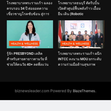
โรงพยาบาลพระรามเก้า ฉลอง
โรงพยาบาลธนบุรี ตัดริบบิ้น
ครบรอบ 34 ปี ต่อยอดความ
เปิดตัวศูนย์ฟื้นพลังก้าว เอื้อม
เชี่ยวชาญโรคซับซ้อน สู่การ
ยืน เดิน (Robotic
ดูแลสุขภาพเชิงป้องกันที่ตอบ
Rehabilitation Center) นำ
โจทย์ไลฟ์สไตล์ ภายใต้แนวคิด
เทคโนโลยีสุดล้ำ หุ่นยนต์ฝึก
“SELF-CARE IS HEALTHCARE”
เดิน มาเพิ่มประสิทธิภาพ
HEALTH & WELLNESS
HEALTH & WELLNESS
รู้จัก PRESBYOND เลสิค
โรงพยาบาลพระรามเก้า ผนึก
สำหรับสายตายาวตามวัย ที่
INTCC ลงนาม MOU ยกระดับ
ช่วยให้คนวัย 40+ ลดพึ่งแว่น
ความร่วมมือด้านสุขภาพ
และใช้ชีวิตได้คล่องตัวขึ้น
พร้อมรองรับผู้รับบริการชาว
อินโดนีเซียอย่างครบวงจร
biznewsleader.com Powered By
.
BlazeThemes