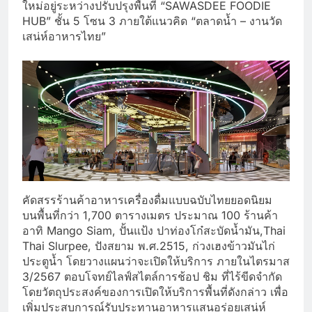
ใหม่อยู่ระหว่างปรับปรุงพื้นที่ “SAWASDEE FOODIE
HUB” ชั้น 5 โซน 3 ภายใต้แนวคิด “ตลาดน้ำ – งานวัด
เสน่ห์อาหารไทย”
คัดสรรร้านค้าอาหารเครื่องดื่มแบบฉบับไทยยอดนิยม
บนพื้นที่กว่า 1,700 ตารางเมตร ประมาณ 100 ร้านค้า
อาทิ Mango Siam, ปั้นแป้ง ปาท่องโก๋สะบัดน้ำมัน,Thai
Thai Slurpee, ปังสยาม พ.ศ.2515, ก่วงเฮงข้าวมันไก่
ประตูน้ำ โดยวางแผนว่าจะเปิดให้บริการ ภายในไตรมาส
3/2567 ตอบโจทย์ไลฟ์สไตล์การช้อป ชิม ที่ไร้ขีดจำกัด
โดยวัตถุประสงค์ของการเปิดให้บริการพื้นที่ดังกล่าว เพื่อ
เพิ่มประสบการณ์รับประทานอาหารแสนอร่อยเสน่ห์