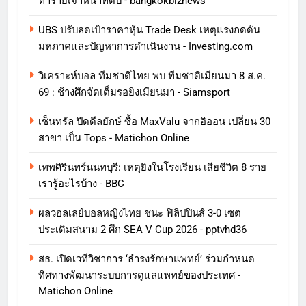
ทำร้ายเจ้าหน้าที่ดับ - bangkokbiznews
UBS ปรับลดเป้าราคาหุ้น Trade Desk เหตุแรงกดดัน
มหภาคและปัญหาการดําเนินงาน - Investing.com
วิเคราะห์บอล ทีมชาติไทย พบ ทีมชาติเมียนมา 8 ส.ค.
69 : ช้างศึกจัดเต็มรอยิงเมียนมา - Siamsport
เซ็นทรัล ปิดดีลยักษ์ ซื้อ MaxValu จากอิออน เปลี่ยน 30
สาขา เป็น Tops - Matichon Online
เทพศิรินทร์นนทบุรี: เหตุยิงในโรงเรียน เสียชีวิต 8 ราย
เรารู้อะไรบ้าง - BBC
ผลวอลเลย์บอลหญิงไทย ชนะ ฟิลิปปินส์ 3-0 เซต
ประเดิมสนาม 2 ศึก SEA V Cup 2026 - pptvhd36
สธ. เปิดเวทีวิชาการ ‘ธำรงรักษาแพทย์’ ร่วมกำหนด
ทิศทางพัฒนาระบบการดูแลแพทย์ของประเทศ -
Matichon Online