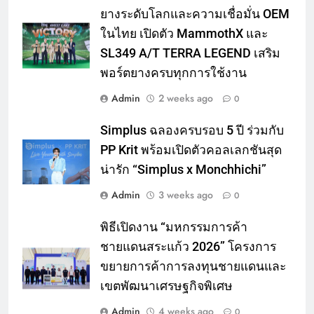
ยางระดับโลกและความเชื่อมั่น OEM
ในไทย เปิดตัว MammothX และ
SL349 A/T TERRA LEGEND เสริม
พอร์ตยางครบทุกการใช้งาน
Admin
2 weeks ago
0
Simplus ฉลองครบรอบ 5 ปี ร่วมกับ
PP Krit พร้อมเปิดตัวคอลเลกชันสุด
น่ารัก “Simplus x Monchhichi”
Admin
3 weeks ago
0
พิธีเปิดงาน “มหกรรมการค้า
ชายแดนสระแก้ว 2026” โครงการ
ขยายการค้าการลงทุนชายแดนและ
เขตพัฒนาเศรษฐกิจพิเศษ
Admin
4 weeks ago
0