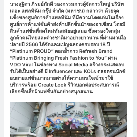
นางสุฐิตา ภิรมย์ภักดี รองกรรมการผู้จัดการใหญ่ บริษัท
เดอะ แพลทินัม กรุ๊ป จำกัด (มหาชน) กล่าวว่า ด้วยจุด
แข็งของศูนย์การค้าแพลทินัม ที่มีความโดดเด่นในเรื่อง
ศูนย์การค้าแฟชั่นค้าส่งค้าปลีกชั้นนำของอาเซียน โดยมี
สินค้าแฟชั่นที่สดใหม่ทันสมัยอยู่เสมอ ซึ่งครองใจกลุ่ม
ลูกค้าคนไทยและต่างชาติมาอย่างยาวนาน ที่ผ่านมาเมื่อ
ปลายปี
2566 ได้จัดแคมเปญฉลองครบรอบ
18
ปี
“
Platinum PROUD
”
ตอกย้ำการ
Refresh Brand
“Platinum Bringing Fresh Fashion to You” ผ่าน
VDO Viral ในช่องทาง Social Media สร้างกระแสตอบ
รับได้เป็นอย่างดี มี Influencer และ KOLs ตลอดจนนักช้
อบสายแฟชั่นมากมายต่างให้ความสนใจเข้ามาใช้
บริการพร้อม Create Look รีวิวบอกต่อประสบการณ์
เลือกซื้อเสื้อผ้าแฟชั่นกันอย่างสนุกสนาน