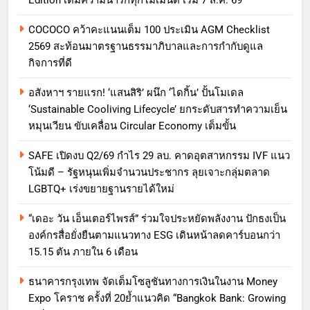
Edition เติมความน่ารักทุกโมเมนต์ เริ่ม 7 ส.ค. 69
COCOCO คว้าคะแนนเต็ม 100 ประเมิน AGM Checklist
2569 สะท้อนมาตรฐานธรรมาภิบาลและการกำกับดูแล
กิจการที่ดี
อสังหาฯ รายแรก! ‘แสนสิริ’ ผนึก ‘ไดกิ้น’ ปั้นโมเดล
‘Sustainable Cooliving Lifecycle’ ยกระดับสารทำความเย็น
หมุนเวียน ขับเคลื่อน Circular Economy เต็มขั้น
SAFE เปิดงบ Q2/69 กำไร 29 ลบ. คาดอุตสาหกรรม IVF แนว
โน้มดี – รัฐหนุนเพิ่มจำนวนประชากร ลุยเจาะกลุ่มตลาด
LGBTQ+ เร่งขยายฐานรายได้ใหม่
“เดอะ วัน เอ็นเตอร์ไพรส์” ร่วมใจประหยัดพลังงาน ปักธงเป็น
องค์กรสื่อยั่งยืนตามแนวทาง ESG เดินหน้าลดคาร์บอนกว่า
15.15 ตัน ภายใน 6 เดือน
ธนาคารกรุงเทพ จัดเต็มโซลูชันทางการเงินในงาน Money
Expo โคราช ครั้งที่ 20ย้ำแนวคิด “Bangkok Bank: Growing