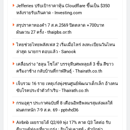
Jefferies ปรับเป้าราคาหุ้น Cloudflare ขึ้นเป็น $350
หลังรายรับเกินคาด - Investing.com
สรุปราคาทองคำ 7 ส.ค.2569 ปิดตลาด +700บาท
ผันผวน 27 ครั้ง - thaipbs.or.th
ไทยช่วยไทยพลัสเฟส 2 เริ่มเมื่อไหร่ ลงทะเบียนวันไหน
ล่าสุด นายกฯ ตอบแล้ว - Sanook
เคลื่อนร่าง "ฮลุน โซโล่" บรรจุหีบศพหลุยส์ 3 ชั้น สีขาว
ครีมงาช้าง กลับบ้านที่กาฬสินธุ์ - Thairath.co.th
เจ็บรวม 16 ราย เหตุเก๋งพุ่งชนศูนย์พัฒนาเด็กเล็ก อ้างคน
ขับโรคประจำตัวกำเริบ - Thairath.co.th
กรมอุตุฯ ประกาศฉบับที่ 8 เตือนอิทธิพลมรสุมส่งผลให้
ฝนตกหนัก 7-9 ส.ค. 69 - pptvhd36
Airbnb เผยรายได้ Q2/69 พุ่ง 17% คาด Q3 โตต่อ รับ
ดีมานด์ท่องเที่ยวแกร่ง : อินโฟเควสท์ - สำนักข่า