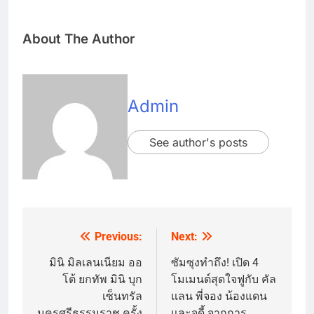
About The Author
Admin
See author's posts
Previous:
Next:
Post
navigation
มินิ มิลเลนเนียม ออ
ซัมซุงทำถึง! เปิด 4
โต้ ยกทัพ มินิ บุก
โมเมนต์สุดใจฟูกับ คัล
เซ็นทรัล
แลน พี่จอง น้องแดน
นครศรีธรรมราช ครั้ง
และจูดี้ จากการ