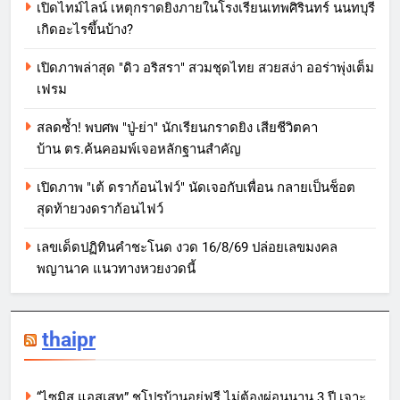
เปิดไทม์ไลน์ เหตุกราดยิงภายในโรงเรียนเทพศิรินทร์ นนทบุรี
เกิดอะไรขึ้นบ้าง?
เปิดภาพล่าสุด "ดิว อริสรา" สวมชุดไทย สวยสง่า ออร่าพุ่งเต็ม
เฟรม
สลดซ้ำ! พบศพ "ปู่-ย่า" นักเรียนกราดยิง เสียชีวิตคา
บ้าน ตร.ค้นคอมพ์เจอหลักฐานสำคัญ
เปิดภาพ "เต้ ดราก้อนไฟว์" นัดเจอกับเพื่อน กลายเป็นช็อต
สุดท้ายวงดราก้อนไฟว์
เลขเด็ดปฏิทินคำชะโนด งวด 16/8/69 ปล่อยเลขมงคล
พญานาค แนวทางหวยงวดนี้
thaipr
“ไซมิส แอสเสท” ชูโปรบ้านอยู่ฟรี ไม่ต้องผ่อนนาน 3 ปี เจาะ