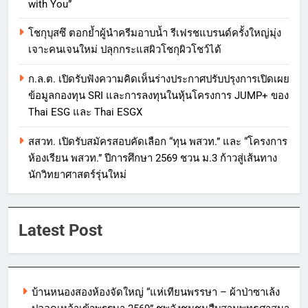
with You”
โชกุบุสซึ ตอกย้ำผู้นำครีมอาบน้ำ รีเฟรชแบรนด์ครั้งใหญ่มุ่ง
เจาะคนเจนใหม่ ปลุกกระแสผิวโชกุผิวโชว์ได้
ก.ล.ต. เปิดรับฟังความคิดเห็นร่างประกาศปรับปรุงการเปิดเผย
ข้อมูลกองทุน SRI และการลงทุนในหุ้นโครงการ JUMP+ ของ
Thai ESG และ Thai ESGX
สสวท. เปิดรับสมัครสอบคัดเลือก “ทุน พสวท.” และ “โครงการ
ห้องเรียน พสวท.” ปีการศึกษา 2569 ชวน ม.3 ก้าวสู่เส้นทาง
นักวิทยาศาสตร์รุ่นใหม่
Latest Post
บ้านหนองสองห้องจัดใหญ่ “แห่เทียนพรรษา – ผ้าป่าซาเล้ง