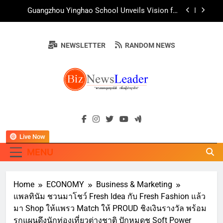
สืบสานพุทธศาสนา สร้างสังคมปลอดเหล้า ภายใต้
Skip
Guangzhou Yinghao School Unveils Vision for
แนวคิด “90 วัน เก็บแต้มสุขภาพดี สิ่งดีๆ จะเกิดขึ้น”
to
Future-Ready Education
content
AirAsia X SEE FAH พันธมิตรทางธุรกิจยาวนานกว่า
20 ปี ต่อยอดเสิร์ฟความอร่อย ยกเมนูระดับตำนาน
NEWSLETTER
RANDOM NEWS
“ข้าวหน้าไก่ราชวงศ์” พุ่งทะยานสู่น่านฟ้า
ททท. ร่วมมือกับ จุฬาลงกรณ์มหาวิทยาลัย จัดสัมมนา
ทางวิชาการและการตลาดเชิงรุก แนะเคล็ดลับปรับ
ธุรกิจท่องเที่ยวไทย “ขายได้ ขายดี ขายนาน”
บ้านหนองสองห้องจัดใหญ่ “แห่เทียนพรรษา – ผ้าป่า
ซาเล้งปลอดเหล้าเข้าพรรษา 2569” ชูพลังชุมชน
สืบสานพุทธศาสนา สร้างสังคมปลอดเหล้า ภายใต้
Guangzhou Yinghao School Unveils Vision for
แนวคิด “90 วัน เก็บแต้มสุขภาพดี สิ่งดีๆ จะเกิดขึ้น”
BIZNEWSLEADE
Future-Ready Education
"ครอบคลุมทุกมิติ เพื่อ…ผู้นำธุรกิจ"
AirAsia X SEE FAH พันธมิตรทางธุรกิจยาวนานกว่า
20 ปี ต่อยอดเสิร์ฟความอร่อย ยกเมนูระดับตำนาน
“ข้าวหน้าไก่ราชวงศ์” พุ่งทะยานสู่น่านฟ้า
Live Now
ททท. ร่วมมือกับ จุฬาลงกรณ์มหาวิทยาลัย จัดสัมมนา
ทางวิชาการและการตลาดเชิงรุก แนะเคล็ดลับปรับ
MENU
ธุรกิจท่องเที่ยวไทย “ขายได้ ขายดี ขายนาน”
Home
ECONOMY
Business & Marketing
แพลทินัม ชวนมาโชว์ Fresh Idea กับ Fresh Fashion แล้ว
มา Shop ให้แพรว Match ให้ PROUD ชิงเงินรางวัล พร้อม
รุกแผนดึงนักท่องเที่ยวต่างชาติ ปักหมุดชู Soft Power