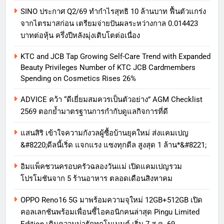
SINO ประกาศ Q2/69 ทำกำไรสุทธิ 10 ล้านบาท ฟื้นตัวแกร่ง
จากไตรมาสก่อน เตรียมจ่ายปันผลระหว่างกาล 0.014423
บาทต่อหุ้น ครึ่งปีหลังมุ่งเติบโตต่อเนื่อง
KTC and JCB Tap Growing Self-Care Trend with Expanded
Beauty Privileges Number of KTC JCB Cardmembers
Spending on Cosmetics Rises 26%
ADVICE คว้า “ดีเยี่ยมสมควรเป็นตัวอย่าง” AGM Checklist
2569 ตอกย้ำมาตรฐานการกำกับดูแลกิจการที่ดี
แสนสิริ เข้าใจความกังวลผู้ซื้อบ้านยุคใหม่ ส่งแคมเปญ
&#8220;ดีลนี้เริ่ด แจกแรง แซงทุกดีล สูงสุด 1 ล้าน*&#8221;
อิมแพ็คชวนครอบครัวฉลองวันแม่ เปิดแคมเปญรวม
โปรโมชันจาก 5 ร้านอาหาร ตลอดเดือนสิงหาคม
OPPO Reno16 5G มาพร้อมความจุใหม่ 12GB+512GB เปิด
คอลเลกชันพร้อมเพื่อนซี้ไอคอนิกคนล่าสุด Pingu Limited