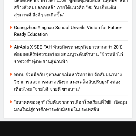
ปลอดเหล้าเข้าพรรษา 2569” ชูพลังชุมชนสืบสานพุทธศาสนา
สร้างสังคมปลอดเหล้า ภายใต้แนวคิด “90 วัน เก็บแต้ม
สุขภาพดี สิ่งดีๆ จะเกิดขึ้น”
Guangzhou Yinghao School Unveils Vision for Future-
Ready Education
AirAsia X SEE FAH พันธมิตรทางธุรกิจยาวนานกว่า 20 ปี
ต่อยอดเสิร์ฟความอร่อย ยกเมนูระดับตำนาน “ข้าวหน้าไก่
ราชวงศ์” พุ่งทะยานสู่น่านฟ้า
ททท. ร่วมมือกับ จุฬาลงกรณ์มหาวิทยาลัย จัดสัมมนาทาง
วิชาการและการตลาดเชิงรุก แนะเคล็ดลับปรับธุรกิจท่อง
เที่ยวไทย “ขายได้ ขายดี ขายนาน”
“อนาคตของลูก” เริ่มต้นจากการเลือกโรงเรียนที่ใช่!!! เปิดมุม
มองใหม่สู่การศึกษาระดับมัธยมในประเทศจีน