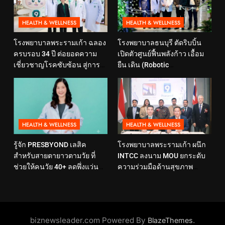
HEALTH & WELLNESS
HEALTH & WELLNESS
โรงพยาบาลพระรามเก้า ฉลอง
โรงพยาบาลธนบุรี ตัดริบบิ้น
ครบรอบ 34 ปี ต่อยอดความ
เปิดตัวศูนย์ฟื้นพลังก้าว เอื้อม
เชี่ยวชาญโรคซับซ้อน สู่การ
ยืน เดิน (Robotic
ดูแลสุขภาพเชิงป้องกันที่ตอบ
Rehabilitation Center) นำ
โจทย์ไลฟ์สไตล์ ภายใต้แนวคิด
เทคโนโลยีสุดล้ำ หุ่นยนต์ฝึก
“SELF-CARE IS HEALTHCARE”
เดิน มาเพิ่มประสิทธิภาพ
HEALTH & WELLNESS
HEALTH & WELLNESS
รู้จัก PRESBYOND เลสิค
โรงพยาบาลพระรามเก้า ผนึก
สำหรับสายตายาวตามวัย ที่
INTCC ลงนาม MOU ยกระดับ
ช่วยให้คนวัย 40+ ลดพึ่งแว่น
ความร่วมมือด้านสุขภาพ
และใช้ชีวิตได้คล่องตัวขึ้น
พร้อมรองรับผู้รับบริการชาว
อินโดนีเซียอย่างครบวงจร
biznewsleader.com Powered By
.
BlazeThemes