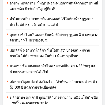
อวัยวะเพศลูกชาย "ใหญ่" เพราะพันธุกรรมที่ดีจากพ่อ? แพทย์
เฉลยพลิก ปัจจัยสำคัญอยู่ที่แม่!
ทำไมควรเก็บ "ขวดบาล์มเมนทอล" ไว้ในห้องน้ำ? กูรูเฉลย
ประโยชน์ หลายบ้านทำตามแล้ว!
คุณตรงข้อไหน? เผลอหลับหน้าทีวีบ่อยๆ กูรูเผย 3 สาเหตุทาง
จิตวิทยา ที่ไม่ควรมองข้าม!
เปิดลิสต์ 6 อาหารใกล้ตัว "ไบโอตินสูง" บำรุงเส้นผมจาก
ภายใน ไม่ต้องจ่ายแพง อันดับ 1 มีแทบทุกบ้าน!
ปวดเข่า-ข้อ หลังฝนตกใช่ไหม? แพทย์จีนเผย 4 วิธีง่ายๆ แต่
ช่วยบรรเทาอาการได้จริง!
เปิดบทกวีสุดแปลก! ดังก้องโลก "คำทำนาย" อนาคตล่วงหน้า
ถึง 500 ปี แฉความจริงเบื้องหลัง
3 ผักบ้านๆ คุณค่าดี ถูกยกให้ "บำรุงร่างกายเหมือนโสม" ชนิด
แรกขึ้นเองตามธรรมชาติ!