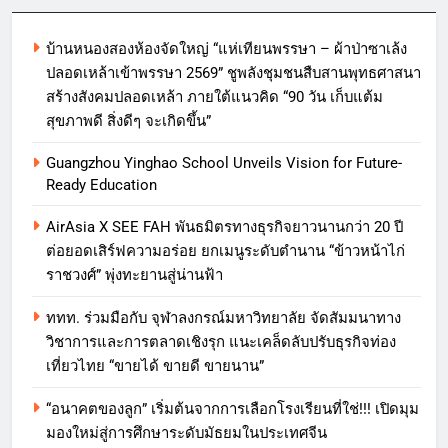
บ้านหนองสองห้องจัดใหญ่ “แห่เทียนพรรษา – ผ้าป่าซาเล้ง
ปลอดเหล้าเข้าพรรษา 2569” ชูพลังชุมชนสืบสานพุทธศาสนา
สร้างสังคมปลอดเหล้า ภายใต้แนวคิด “90 วัน เก็บแต้ม
สุขภาพดี สิ่งดีๆ จะเกิดขึ้น”
Guangzhou Yinghao School Unveils Vision for Future-
Ready Education
AirAsia X SEE FAH พันธมิตรทางธุรกิจยาวนานกว่า 20 ปี
ต่อยอดเสิร์ฟความอร่อย ยกเมนูระดับตำนาน “ข้าวหน้าไก่
ราชวงศ์” พุ่งทะยานสู่น่านฟ้า
ททท. ร่วมมือกับ จุฬาลงกรณ์มหาวิทยาลัย จัดสัมมนาทาง
วิชาการและการตลาดเชิงรุก แนะเคล็ดลับปรับธุรกิจท่อง
เที่ยวไทย “ขายได้ ขายดี ขายนาน”
“อนาคตของลูก” เริ่มต้นจากการเลือกโรงเรียนที่ใช่!!! เปิดมุม
มองใหม่สู่การศึกษาระดับมัธยมในประเทศจีน