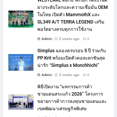
WESTLAKE ตอกย้ำศักยภาพแบรนด์
ยางระดับโลกและความเชื่อมั่น OEM
ในไทย เปิดตัว MammothX และ
SL349 A/T TERRA LEGEND เสริม
พอร์ตยางครบทุกการใช้งาน
Admin
2 weeks ago
0
Simplus ฉลองครบรอบ 5 ปี ร่วมกับ
PP Krit พร้อมเปิดตัวคอลเลกชันสุด
น่ารัก “Simplus x Monchhichi”
Admin
3 weeks ago
0
พิธีเปิดงาน “มหกรรมการค้า
ชายแดนสระแก้ว 2026” โครงการ
ขยายการค้าการลงทุนชายแดนและ
เขตพัฒนาเศรษฐกิจพิเศษ