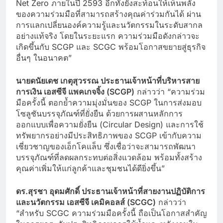
Net Zero ภายในปี 2593 อีกทั้งยังสะท้อนให้เห็นพลัง
ของความร่วมมือที่สามารถสร้างคุณค่าร่วมกันได้ ผ่าน
การแลกเปลี่ยนองค์ความรู้และนวัตกรรมในระดับสากล
อย่างแท้จริง โดยในระยะแรก ความร่วมมือดังกล่าวจะ
เกิดขึ้นกับ SCGP และ SCGC พร้อมโอกาสขยายสู่ธุรกิจ
อื่นๆ ในอนาคต”
นายดนัยเดช เกตุสุวรรณ ประธานเจ้าหน้าที่บริหารสาย
การเงิน เอสซีจี แพคเกจจิ้ง (
SCGP)
กล่าวว่า “ความร่วม
มือครั้งนี้ ตอกย้ำความมุ่งมั่นของ SCGP ในการส่งมอบ
โซลูชันบรรจุภัณฑ์ที่ยั่งยืน ด้วยการผสานหลักการ
ออกแบบเพื่อความยั่งยืน (Circular Design) และการใช้
ทรัพยากรอย่างมีประสิทธิภาพของ SCGP เข้ากับความ
เชี่ยวชาญของเอ็กโคแล็บ ซึ่งเชื่อว่าจะสามารถพัฒนา
บรรจุภัณฑ์ที่ลดผลกระทบต่อสิ่งแวดล้อม พร้อมทั้งสร้าง
คุณค่าเพิ่มให้แก่ลูกค้าและชุมชนได้ดียิ่งขึ้น”
ดร.สุรชา อุดมศักดิ์ ประธานเจ้าหน้าที่สายงานปฏิบัติการ
และนวัตกรรม เอสซีจี เคมิคอลส์
(
SCGC)
กล่าวว่า
“สำหรับ SCGC ความร่วมมือครั้งนี้ ถือเป็นโอกาสสำคัญ