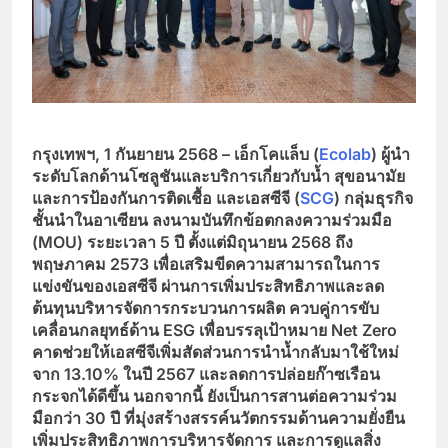
กรุงเทพฯ
,
1
กันยายน
2568 –
เอ็กโคแล็บ
(
Ecolab
)
ผู้นำ
ระดับโลกด้านโซลูชันและบริการเกี่ยวกับน้ำ
สุขอนามัย
และการป้องกันการติดเชื้อ และเอสซีจี (
SCG
)
กลุ่มธุรกิจ
ชั้นนำในอาเซียน
ลงนามบันทึกข้อตกลงความร่วมมือ
(
MOU)
ระยะเวลา
5
ปี
ตั้งแต่
มิถุนายน
2568
ถึง
พฤษภาคม
2573
เพื่อ
เสริมขีดความสามารถในการ
แข่งขันของเอสซีจี ผ่านการเพิ่มประสิทธิภาพและลด
ต้นทุนบริหารจัดการกระบวนการผลิต
ควบคู่การขับ
เคลื่อนกลยุทธ์ด้าน
ESG
เพื่อบรรลุเป้าหมาย
Net Zero
คาดช่วยให้เอสซีจีเพิ่มสัดส่วนการนำน้ำกลับมาใช้ใหม่
จาก
13.10%
ในปี
2567
และลดการปล่อยก๊าซเรือน
กระจก
ได้ดีขึ้น นอกจากนี้ ยัง
เป็นการสานต่อความร่วม
มือกว่า
30
ปี
ที่มุ่งสร้างสรรค์นวัตกรรมด้านความยั่งยืน
เพิ่มประสิทธิภาพการบริหารจัดการ
และการดูแลสิ่ง