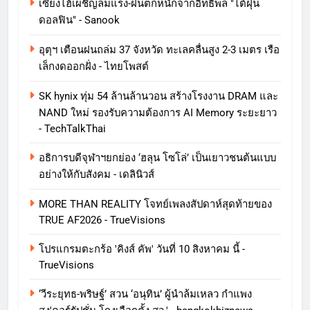
เซี่ยงไฮ้เผชิญลมแรง-ฝนตกหนักจากอิทธิพล "ไต้ฝุ่น
ดอลฟิน" - Sanook
อุตุฯ เตือนฝนถล่ม 37 จังหวัด ทะเลคลื่นสูง 2-3 เมตร เรือ
เล็กงดออกฝั่ง - ไทยโพสต์
SK hynix ทุ่ม 54 ล้านล้านวอน สร้างโรงงาน DRAM และ
NAND ใหม่ รองรับความต้องการ AI Memory ระยะยาว
- TechTalkThai
อธิการบดีจุฬาฯยกย่อง ‘ฮลุน โซโล่’ เป็นเยาวชนต้นแบบ
อย่างให้กับสังคม - เดลินิวส์
MORE THAN REALITY โจทย์เพลงสัปดาห์สุดท้ายของ
TRUE AF2026 - TrueVisions
โปรแกรมตะกร้อ 'คิงส์ คัพ' วันที่ 10 สิงหาคม นี้ -
TrueVisions
‘วีระยุทธ-พริษฐ์’ สวน ‘อนุทิน’ ผู้นำล้มเหลว กำแพง