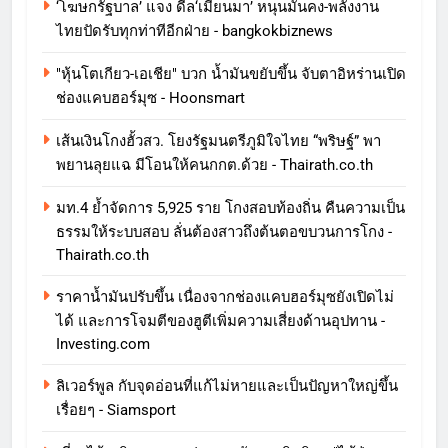
‘โฆษกรัฐบาล’ แจง ดีล‘เมียนมา’ หนุนมั่นคง-พลังงาน
ไทยปัดรับทุกท่าทีอีกฝ่าย - bangkokbiznews
"หุ้นโตเกียว-เอเชีย" บวก น้ำมันขยับขึ้น จับตาอิหร่านเปิด
ช่องแคบฮอร์มุซ - Hoonsmart
เส้นเงินโกงฮั้วสว. โยงรัฐมนตรีภูมิใจไทย “พริษฐ์” พา
พยานลุยแฉ มีโอนให้คนกกต.ด้วย - Thairath.co.th
มท.4 ย้ำจัดการ 5,925 ราย โกงสอบท้องถิ่น คืนความเป็น
ธรรมให้ระบบสอบ ลั่นต้องสาวถึงต้นตอขบวนการโกง -
Thairath.co.th
ราคาน้ำมันปรับขึ้น เนื่องจากช่องแคบฮอร์มุซยังเปิดไม่
ได้ และการโจมตีของฮูตีเพิ่มความเสี่ยงด้านอุปทาน -
Investing.com
ลิเวอร์พูล กับจุดอ่อนที่แก้ไม่หายและเป็นปัญหาใหญ่ขึ้น
เรื่อยๆ - Siamsport