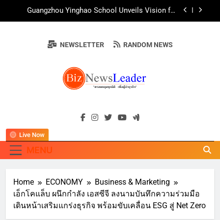
Skip
สืบสานพุทธศาสนา สร้างสังคมปลอดเหล้า ภายใต้
Guangzhou Yinghao School Unveils Vision for
แนวคิด “90 วัน เก็บแต้มสุขภาพดี สิ่งดีๆ จะเกิดขึ้น”
to
Future-Ready Education
content
AirAsia X SEE FAH พันธมิตรทางธุรกิจยาวนานกว่า
20 ปี ต่อยอดเสิร์ฟความอร่อย ยกเมนูระดับตำนาน
NEWSLETTER
RANDOM NEWS
“ข้าวหน้าไก่ราชวงศ์” พุ่งทะยานสู่น่านฟ้า
ททท. ร่วมมือกับ จุฬาลงกรณ์มหาวิทยาลัย จัดสัมมนา
ทางวิชาการและการตลาดเชิงรุก แนะเคล็ดลับปรับ
ธุรกิจท่องเที่ยวไทย “ขายได้ ขายดี ขายนาน”
บ้านหนองสองห้องจัดใหญ่ “แห่เทียนพรรษา – ผ้าป่า
ซาเล้งปลอดเหล้าเข้าพรรษา 2569” ชูพลังชุมชน
สืบสานพุทธศาสนา สร้างสังคมปลอดเหล้า ภายใต้
Guangzhou Yinghao School Unveils Vision for
แนวคิด “90 วัน เก็บแต้มสุขภาพดี สิ่งดีๆ จะเกิดขึ้น”
BIZNEWSLEADE
Future-Ready Education
"ครอบคลุมทุกมิติ เพื่อ…ผู้นำธุรกิจ"
AirAsia X SEE FAH พันธมิตรทางธุรกิจยาวนานกว่า
20 ปี ต่อยอดเสิร์ฟความอร่อย ยกเมนูระดับตำนาน
“ข้าวหน้าไก่ราชวงศ์” พุ่งทะยานสู่น่านฟ้า
Live Now
ททท. ร่วมมือกับ จุฬาลงกรณ์มหาวิทยาลัย จัดสัมมนา
ทางวิชาการและการตลาดเชิงรุก แนะเคล็ดลับปรับ
MENU
ธุรกิจท่องเที่ยวไทย “ขายได้ ขายดี ขายนาน”
Home
ECONOMY
Business & Marketing
เอ็กโคแล็บ ผนึกกำลัง เอสซีจี ลงนามบันทึกความร่วมมือ
เดินหน้าเสริมแกร่งธุรกิจ พร้อมขับเคลื่อน ESG สู่ Net Zero