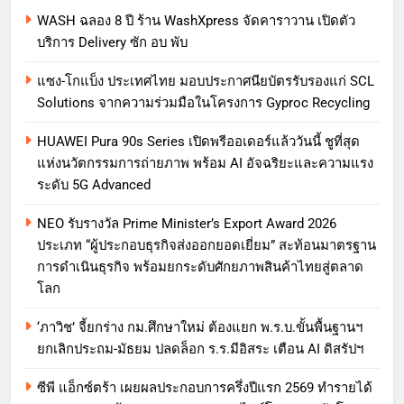
WASH ฉลอง 8 ปี ร้าน WashXpress จัดคาราวาน เปิดตัว
บริการ Delivery ซัก อบ พับ
แซง-โกแบ็ง ประเทศไทย มอบประกาศนียบัตรรับรองแก่ SCL
Solutions จากความร่วมมือในโครงการ Gyproc Recycling
HUAWEI Pura 90s Series เปิดพรีออเดอร์แล้ววันนี้ ชูที่สุด
แห่งนวัตกรรมการถ่ายภาพ พร้อม AI อัจฉริยะและความแรง
ระดับ 5G Advanced
NEO รับรางวัล Prime Minister’s Export Award 2026
ประเภท “ผู้ประกอบธุรกิจส่งออกยอดเยี่ยม” สะท้อนมาตรฐาน
การดำเนินธุรกิจ พร้อมยกระดับศักยภาพสินค้าไทยสู่ตลาด
โลก
‘ภาวิช’ จี้ยกร่าง กม.ศึกษาใหม่ ต้องแยก พ.ร.บ.ขั้นพื้นฐานฯ
ยกเลิกประถม-มัธยม ปลดล็อก ร.ร.มีอิสระ เตือน AI ดิสรัปฯ
ซีพี แอ็กซ์ตร้า เผยผลประกอบการครึ่งปีแรก 2569 ทำรายได้