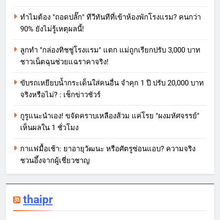
ทำไมต้อง "ถอดปลั๊ก" ทีวีทันทีที่เข้าห้องพักโรงแรม? คนกว่า
90% ยังไม่รู้เหตุผลนี้!
ลูกทำ "กล่องทิชชู่โรงแรม" แตก แม่ถูกเรียกปรับ 3,000 บาท
ชาวเน็ตฉุนช่วยแฉราคาจริง!
ขับรถเหยียบน้ำกระเด็นใส่คนอื่น จำคุก 1 ปี ปรับ 20,000 บาท
จริงหรือไม่? : เช็กข่าวชัวร์
กูรูแนะนำเอง! ขจัดคราบเหลืองส้วม แค่โรย "ผงมหัศจรรย์"
เห็นผลใน 1 ชั่วโมง
กาแฟมื้อเช้า: ยาอายุวัฒนะ หรือศัตรูซ่อนแอบ? ความจริง
ชวนอึ้งจากผู้เชี่ยวชาญ
thaipr