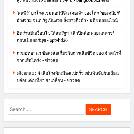
สูง'คอร์รัปชั่น-โกงเลือกตั้ง-สว.' - bangkokbiznews
‘พลพีร์’ บุกโรงแรมนอมินีจีน เจอเจ้าของโทร ‘ขอเคลียร์’
อ้างจ่าย จนท.รัฐเป็นงวด สั่งสาวถึงตัว - มติชนออนไลน์
อิหร่านยื่นเงื่อนไขให้สหรัฐฯ "เลิกปิดล้อม-ถอนทหาร"
ก่อนเปิดฮอร์มุซ - pptvhd36
กรมอุทยานฯ ข้อสงสัยเกี่ยวกับการเสียชีวิตของเจ้าหน้าที่
จากเสือโคร่ง - ข่าวสด
เด้งยกแผง 4 เสือโรงพักเมืองแปดริ้ว เซ่นพิษจับผับเถื่อน
ปล่อยเด็กเที่ยว ยาเกลื่อน - ข่าวสด
Search
for: