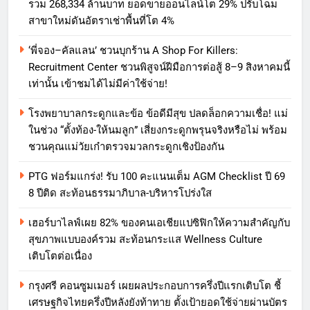
รวม 268,334 ล้านบาท ยอดขายออนไลน์โต 29% ปรับโฉม
สาขาใหม่ดันอัตราเช่าพื้นที่โต 4%
‘พี่จอง–คัลแลน’ ชวนบุกร้าน A Shop For Killers:
Recruitment Center ชวนพิสูจน์ฝีมือการต่อสู้ 8–9 สิงหาคมนี้
เท่านั้น เข้าชมได้ไม่มีค่าใช้จ่าย!
โรงพยาบาลกระดูกและข้อ ข้อดีมีสุข ปลดล็อกความเชื่อ! แม่
ในช่วง “ตั้งท้อง-ให้นมลูก” เสี่ยงกระดูกพรุนจริงหรือไม่ พร้อม
ชวนคุณแม่วัยเก๋าตรวจมวลกระดูกเชิงป้องกัน
PTG ฟอร์มแกร่ง! รับ 100 คะแนนเต็ม AGM Checklist ปี 69
8 ปีติด สะท้อนธรรมาภิบาล-บริหารโปร่งใส
เฮอร์บาไลฟ์เผย 82% ของคนเอเชียแปซิฟิกให้ความสำคัญกับ
สุขภาพแบบองค์รวม สะท้อนกระแส Wellness Culture
เติบโตต่อเนื่อง
กรุงศรี คอนซูมเมอร์ เผยผลประกอบการครึ่งปีแรกเติบโต ชี้
เศรษฐกิจไทยครึ่งปีหลังยังท้าทาย ตั้งเป้ายอดใช้จ่ายผ่านบัตร