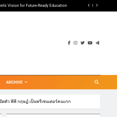
ามอร่อย ยกเมนูระดับตำนาน “ข้าวหน้าไก่
ราชวงศ์” พุ่งทะยานสู่น่านฟ้า
ตลาดเชิงรุก แนะเคล็ดลับปรับธุรกิจท่อง
เที่ยวไทย “ขายได้ ขายดี ขายนาน”
เข้าพรรษา 2569” ชูพลังชุมชนสืบสานพุทธ
วัน เก็บแต้มสุขภาพดี สิ่งดีๆ จะเกิดขึ้น”
ils Vision for Future-Ready Education
ามอร่อย ยกเมนูระดับตำนาน “ข้าวหน้าไก่
ราชวงศ์” พุ่งทะยานสู่น่านฟ้า
ตลาดเชิงรุก แนะเคล็ดลับปรับธุรกิจท่อง
เที่ยวไทย “ขายได้ ขายดี ขายนาน”
ARCHIVE
ิดตัว พีพี กฤษฏ์ เป็นพรีเซนเตอร์คนแรก