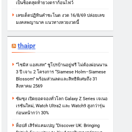
เป็นช็อตสุดท้ายวงดราก้อนไฟว์
เลขเด็ดปฏิทินคำชะโนด งวด 16/8/69 ปล่อยเลข
มงคลพญานาค แนวทางหวยงวดนี้
thaipr
“ไซมิส แอสเสท” ชูโปรบ้านอยู่ฟรี ไม่ต้องผ่อนนาน
3 ปี เจาะ 2 โครงการ “Siamese Holm–Siamese
Blossom” พร้อมส่วนลดและสิทธิพิเศษถึง 31
สิงหาคม 2569
ซัมซุง เปิดยอดจองทั่วโลก Galaxy Z Series เจเนอ
เรชันใหม่, Watch Ultra2 และ Watch9 สูงกว่ารุ่น
ก่อนหน้ากว่า 30%
ท็อปส์ เสิร์ฟแคมเปญ “Discover UK: Bringing