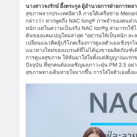
นางสาวจงรักษ์ อึ้งตระกูล ผู้อำนวยการฝ่ายการตลา
สุขภาพจากประเทศอิตาลี ภายใต้เครือข่าย Menarin
กล่าวว่า หากพูดถึง NAC long® ภาพจำของคนส่วนใหญ
หนัก แต่ในความเป็นจริง NAC lon®g สามารถใช้ได้ตั้ง
ต้นของแคมเปญใหม่ล่าสุด “อย่ารอให้เป็นหนัก ละล
เปลี่ยนแนวคิดผู้บริโภคเรื่องการดูแลตัวเองเชิงรุกไ
แนวทางใหม่ของแบรนด์ที่ไม่ได้มุ่งขายผลิตภัณฑ์เพี
การดูแลสุขภาพ ให้หันมาใส่ใจตั้งแต่สัญญาณแรกข
ปัจจุบัน ที่ทุกคนต้องเผชิญมลภาวะฝุ่น PM 2.5 อย
สุขภาพทางเดินหายใจมากขึ้น การใส่ใจตัวเองตั้งแต่