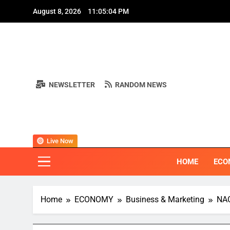
Skip
A
August 8, 2026
11:05:06 PM
to
content
NEWSLETTER
RANDOM NEWS
A
BI
"ครอบคลุมทุ
Live Now
HOME
ECO
Home
ECONOMY
Business & Marketing
NAC