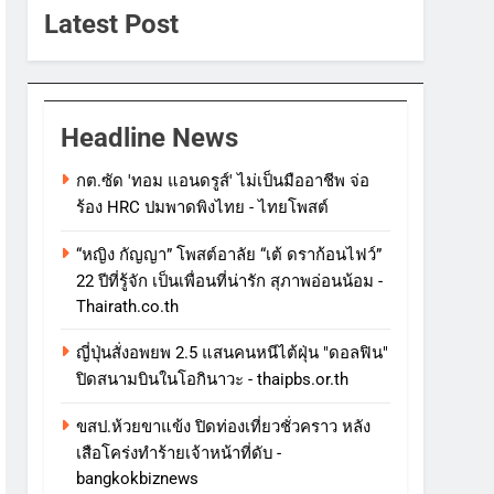
Latest Post
Headline News
กต.ซัด 'ทอม แอนดรูส์' ไม่เป็นมืออาชีพ จ่อ
ร้อง HRC ปมพาดพิงไทย - ไทยโพสต์
“หญิง กัญญา” โพสต์อาลัย “เต้ ดราก้อนไฟว์”
22 ปีที่รู้จัก เป็นเพื่อนที่น่ารัก สุภาพอ่อนน้อม -
Thairath.co.th
ญี่ปุ่นสั่งอพยพ 2.5 แสนคนหนีไต้ฝุ่น "ดอลฟิน"
ปิดสนามบินในโอกินาวะ - thaipbs.or.th
ขสป.ห้วยขาแข้ง ปิดท่องเที่ยวชั่วคราว หลัง
เสือโคร่งทำร้ายเจ้าหน้าที่ดับ -
bangkokbiznews