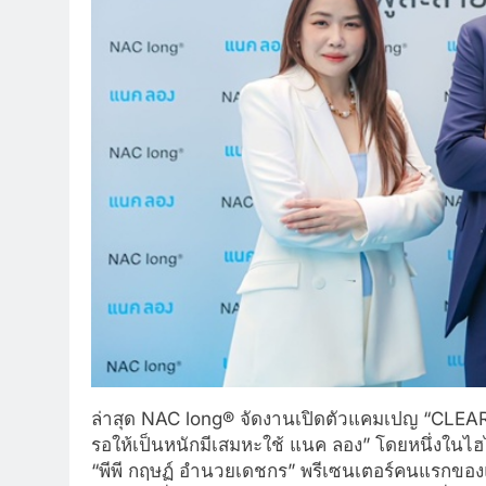
ล่าสุด NAC long® จัดงานเปิดตัวแคมเปญ “CLE
รอให้เป็นหนักมีเสมหะใช้ แนค ลอง” โดยหนึ่งในไ
“พีพี กฤษฏ์ อำนวยเดชกร” พรีเซนเตอร์คนแรกของ