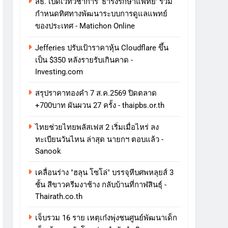
สธ. เปิดเวทีวิชาการ ‘ธำรงรักษาแพทย์’ ร่วม
กำหนดทิศทางพัฒนาระบบการดูแลแพทย์
ของประเทศ - Matichon Online
Jefferies ปรับเป้าราคาหุ้น Cloudflare ขึ้น
เป็น $350 หลังรายรับเกินคาด -
Investing.com
สรุปราคาทองคำ 7 ส.ค.2569 ปิดตลาด
+700บาท ผันผวน 27 ครั้ง - thaipbs.or.th
ไทยช่วยไทยพลัสเฟส 2 เริ่มเมื่อไหร่ ลง
ทะเบียนวันไหน ล่าสุด นายกฯ ตอบแล้ว -
Sanook
เคลื่อนร่าง "ฮลุน โซโล่" บรรจุหีบศพหลุยส์ 3
ชั้น สีขาวครีมงาช้าง กลับบ้านที่กาฬสินธุ์ -
Thairath.co.th
เจ็บรวม 16 ราย เหตุเก๋งพุ่งชนศูนย์พัฒนาเด็ก