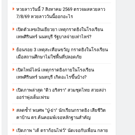
หวยลาววันนี้ 7 สิงหาคม 2569 ตรวจผลหวยลาว
7/8/69 หวยลาววันนี้ออกอะไร
เปิดตัวเลขเงินเยียวยา เหตุกราดยิงในโรงเรียน
เทพศิรินทร์ นนทบุรี รัฐบาลจ่ายเท่าไหร่?
ย้อนรอย 3 เหตุสะเทือนขวัญ กราดยิงในโรงเรียน
เมื่อสถานศึกษาไม่ใช่พื้นที่ปลอดภัย
เปิดไทม์ไลน์ เหตุกราดยิงภายในโรงเรียน
เทพศิรินทร์ นนทบุรี เกิดอะไรขึ้นบ้าง?
เปิดภาพล่าสุด "ดิว อริสรา" สวมชุดไทย สวยสง่า
ออร่าพุ่งเต็มเฟรม
สลดซ้ำ! พบศพ "ปู่-ย่า" นักเรียนกราดยิง เสียชีวิต
คาบ้าน ตร.ค้นคอมพ์เจอหลักฐานสำคัญ
เปิดภาพ "เต้ ดราก้อนไฟว์" นัดเจอกับเพื่อน กลาย