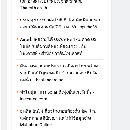
เล็ก อ้างคนขับโรคประจำตัวกำเริบ -
Thairath.co.th
กรมอุตุฯ ประกาศฉบับที่ 8 เตือนอิทธิพลมรสุม
ส่งผลให้ฝนตกหนัก 7-9 ส.ค. 69 - pptvhd36
Airbnb เผยรายได้ Q2/69 พุ่ง 17% คาด Q3
โตต่อ รับดีมานด์ท่องเที่ยวแกร่ง : อิน
โฟเควสท์ - สำนักข่าวอินโฟเควสท์
มินอ่องหล่ายพบประธานวุฒิสภาไทย พร้อม
ร่วมมือแก้ปัญหามลพิษข้ามแดน-สารพิษใน
แม่น้ำ - thestandard.co
ทําไมหุ้น First Solar ถึงพุ่งขึ้นแรงวันนี้? -
Investing.com
อนุทิน ยันไม่เกี่ยวโกงสอบท้องถิ่น ซัด ‘โรม’
แค่พูดตามสติปัญญา แต่ไม่มีข้อมูลจริง -
Matichon Online