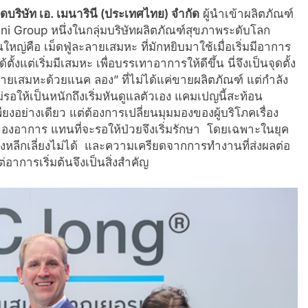
ดบริษัท เอ. เมนารินี (ประเทศไทย) จำกัด
ผู้นำเข้าผลิตภัณฑ์
i Group หนึ่งในกลุ่มบริษัทผลิตภัณฑ์สุขภาพระดับโลก
่คือ เม็ดฟู่ละลายเสมหะ ที่มักหยิบมาใช้เมื่อเริ่มมีอาการ
แต่เริ่มมีเสมหะ เพื่อบรรเทาอาการให้ดีขึ้น นี่จึงเป็นจุดตั้ง
ายเสมหะด้วยแนค ลอง” ที่ไม่ได้แค่ขายผลิตภัณฑ์ แต่กำลัง
ม่รอให้เป็นหนักถึงเริ่มหันดูแลตัวเอง แคมเปญนี้สะท้อน
ยงอย่างเดียว แต่ต้องการเปลี่ยนมุมมองของผู้บริโภคเรื่อง
องอาการ แทนที่จะรอให้ป่วยจึงเริ่มรักษา โดยเฉพาะในยุค
่างหลีกเลี่ยงไม่ได้ และความเครียดจากการทำงานที่ส่งผลต่อ
อาการเริ่มต้นจึงเป็นสิ่งสำคัญ