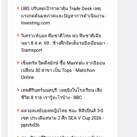
UBS ปรับลดเป้าราคาหุ้น Trade Desk เหตุ
แรงกดดันมหภาคและปัญหาการดําเนินงาน -
Investing.com
วิเคราะห์บอล ทีมชาติไทย พบ ทีมชาติเมีย
นมา 8 ส.ค. 69 : ช้างศึกจัดเต็มรอยิงเมียนมา -
Siamsport
เซ็นทรัล ปิดดีลยักษ์ ซื้อ MaxValu จากอิออน
เปลี่ยน 30 สาขา เป็น Tops - Matichon
Online
เทพศิรินทร์นนทบุรี: เหตุยิงในโรงเรียน เสีย
ชีวิต 8 ราย เรารู้อะไรบ้าง - BBC
ผลวอลเลย์บอลหญิงไทย ชนะ ฟิลิปปินส์ 3-0
เซต ประเดิมสนาม 2 ศึก SEA V Cup 2026 -
pptvhd36