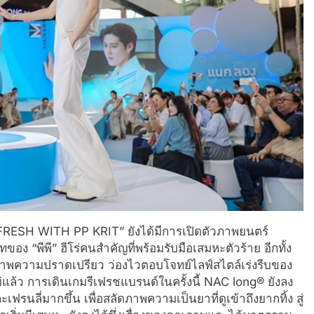
ESH WITH PP KRIT” ยังได้มีการเปิดตัวภาพยนตร์
 “พีพี” ฮีโร่คนสำคัญที่พร้อมรับมือเสมหะตัวร้าย อีกทั้ง
ห็นภาพความปราดเปรียว ว่องไวตอบโจทย์ไลฟ์สไตล์เร่งรีบของ
่แล้ว การเดินเกมรีเฟรชแบรนด์ในครั้งนี้ NAC long® ยังลง
รนลี่มากขึ้น เพื่อสลัดภาพความเป็นยาที่ดูเข้าถึงยากทิ้ง สู่