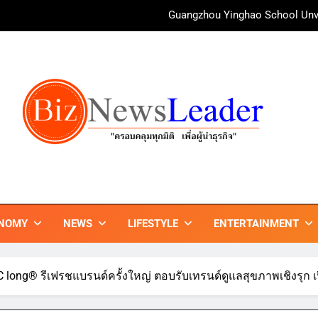
irAsia X SEE FAH พันธมิตรทางธุรกิจยาวนานกว่า 20 ปี ต่อยอดเสิร์ฟคว
ททท. ร่วมมือกับ จุฬาลงกรณ์มหาวิทยาลัย จัดสัมมนาทางวิชาการและการ
บ้านหนองสองห้องจัดใหญ่ “แห่เทียนพรรษา – ผ้าป่าซาเล้งปลอดเหล้า
ศาสนา สร้างสังคมปลอดเหล้า ภายใต้แนวคิด “90 
Guangzhou Yinghao School Unve
irAsia X SEE FAH พันธมิตรทางธุรกิจยาวนานกว่า 20 ปี ต่อยอดเสิร์ฟคว
ททท. ร่วมมือกับ จุฬาลงกรณ์มหาวิทยาลัย จัดสัมมนาทางวิชาการและการ
ZNEWSLEADER
กมิติ เพื่อ…ผู้นำธุรกิจ"
NOMY
NEWS
LIFESTYLE
ENTERTAINMENT
 long® รีเฟรชแบรนด์ครั้งใหญ่ ตอบรับเทรนด์ดูแลสุขภาพเชิงรุก เป