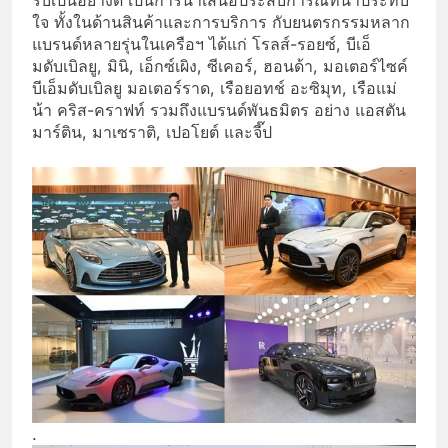
ใจ ทั้งในด้านสินค้าและการบริการ กับยนตรกรรมหลาก
แบรนด์หลายรุ่นในเครือฯ ได้แก่ โรลส์-รอยซ์, บีเอ็
มดับเบิลยู, มินิ, เอ็กซ์เผิง, ซีเคอร์, ฮอนด้า, มอเตอร์ไซค์
บีเอ็มดับเบิลยู มอเตอร์ราด, เรือยอทช์ อะซิมุท, เรือแม่
น้า คริส-คราฟท์ รวมถึงแบรนด์พันธมิตร อย่าง แอสตัน
มาร์ติน, มาเซราติ, เปอโยต์ และจี๊ป
.