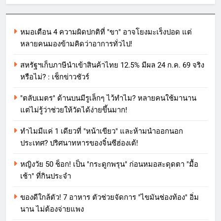
หมอเตือน 4 ความผิดปกติที่ "ขา" อาจโยงมะเร็งปอด แต่
หลายคนมองข้ามคิดว่าอาการทั่วไป!
สหรัฐฯเก็บภาษีนำเข้าสินค้าไทย 12.5% มีผล 24 ก.ค. 69 จริง
หรือไม่? : เช็กข่าวชัวร์
"ตลับเมตร" ด้านบนมีรูเล็กๆ ไว้ทำไม? หลายคนใช้มานาน
แต่ไม่รู้ว่าช่วยให้วัดได้ง่ายขึ้นมาก!
ทำไมมีแค่ 1 เดียวที่ "หน้าเขียว" และห้ามนำออกนอก
ประเทศ? ปริศนาทหารของจิ๋นซีฮ่องเต้!
หญิงวัย 50 ช็อก! เป็น "กระดูกพรุน" ก่อนหมอสะดุดตา "มื้อ
เช้า" ที่กินประจำ
ของดีใกล้ตัว! 7 อาหาร ตัวช่วยจัดการ "ไขมันช่องท้อง" อิ่ม
นาน ไม่ต้องจ่ายแพง