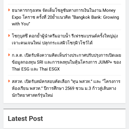
ธนาคารกรุงเทพ จัดเต็มโซลูชันทางการเงินในงาน Money
Expo โคราช ครั้งที่ 20ย้ำแนวคิด “Bangkok Bank: Growing
with You”
โชกุบุสซึ ตอกย้ำผู้นำครีมอาบน้ำ รีเฟรชแบรนด์ครั้งใหญ่มุ่ง
เจาะคนเจนใหม่ ปลุกกระแสผิวโชกุผิวโชว์ได้
ก.ล.ต. เปิดรับฟังความคิดเห็นร่างประกาศปรับปรุงการเปิดเผย
ข้อมูลกองทุน SRI และการลงทุนในหุ้นโครงการ JUMP+ ของ
Thai ESG และ Thai ESGX
สสวท. เปิดรับสมัครสอบคัดเลือก “ทุน พสวท.” และ “โครงการ
ห้องเรียน พสวท.” ปีการศึกษา 2569 ชวน ม.3 ก้าวสู่เส้นทาง
นักวิทยาศาสตร์รุ่นใหม่
Latest Post