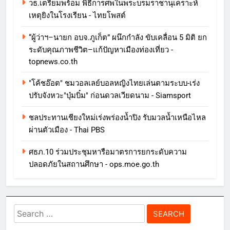
วธ.เตรียมพร้อม พิธีการศพในพระบรมราชานุเคราะห์
เหตุยิงในโรงเรียน - ไทยโพสต์
“ผู้ว่าฯ–นายก อบจ.ภูเก็ต” ผนึกกำลัง ขับเคลื่อน 5 มิติ ยก
ระดับคุณภาพชีวิต–แก้ปัญหาเมืองท่องเที่ยว -
topnews.co.th
"โค้ชอ๊อต" ชมวอลเลย์บอลหญิงไทยเล่นตามระบบ-เร่ง
ปรับจังหวะ"บุ๋มบิ๋ม" ก่อนดวลเวียดนาม - Siamsport
ชลประทานเชียงใหม่เร่งพร่องน้ำปิง รับมวลน้ำเหนือไหล
ผ่านตัวเมือง - Thai PBS
ศธภ.10 ร่วมประชุมหารือมาตรการยกระดับความ
ปลอดภัยในสถานศึกษา - ops.moe.go.th
Search
for: