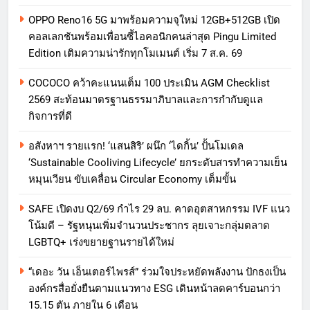
OPPO Reno16 5G มาพร้อมความจุใหม่ 12GB+512GB เปิด
คอลเลกชันพร้อมเพื่อนซี้ไอคอนิกคนล่าสุด Pingu Limited
Edition เติมความน่ารักทุกโมเมนต์ เริ่ม 7 ส.ค. 69
COCOCO คว้าคะแนนเต็ม 100 ประเมิน AGM Checklist
2569 สะท้อนมาตรฐานธรรมาภิบาลและการกำกับดูแล
กิจการที่ดี
อสังหาฯ รายแรก! ‘แสนสิริ’ ผนึก ‘ไดกิ้น’ ปั้นโมเดล
‘Sustainable Cooliving Lifecycle’ ยกระดับสารทำความเย็น
หมุนเวียน ขับเคลื่อน Circular Economy เต็มขั้น
SAFE เปิดงบ Q2/69 กำไร 29 ลบ. คาดอุตสาหกรรม IVF แนว
โน้มดี – รัฐหนุนเพิ่มจำนวนประชากร ลุยเจาะกลุ่มตลาด
LGBTQ+ เร่งขยายฐานรายได้ใหม่
“เดอะ วัน เอ็นเตอร์ไพรส์” ร่วมใจประหยัดพลังงาน ปักธงเป็น
องค์กรสื่อยั่งยืนตามแนวทาง ESG เดินหน้าลดคาร์บอนกว่า
15.15 ตัน ภายใน 6 เดือน