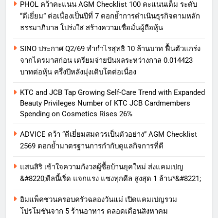
PHOL คว้าคะแนน AGM Checklist 100 คะแนนเต็ม ระดับ
“ดีเยี่ยม” ต่อเนื่องเป็นปีที่ 7 ตอกย้ำการดำเนินธุรกิจตามหลัก
ธรรมาภิบาล โปร่งใส สร้างความเชื่อมั่นผู้ถือหุ้น
SINO ประกาศ Q2/69 ทำกำไรสุทธิ 10 ล้านบาท ฟื้นตัวแกร่ง
จากไตรมาสก่อน เตรียมจ่ายปันผลระหว่างกาล 0.014423
บาทต่อหุ้น ครึ่งปีหลังมุ่งเติบโตต่อเนื่อง
KTC and JCB Tap Growing Self-Care Trend with Expanded
Beauty Privileges Number of KTC JCB Cardmembers
Spending on Cosmetics Rises 26%
ADVICE คว้า “ดีเยี่ยมสมควรเป็นตัวอย่าง” AGM Checklist
2569 ตอกย้ำมาตรฐานการกำกับดูแลกิจการที่ดี
แสนสิริ เข้าใจความกังวลผู้ซื้อบ้านยุคใหม่ ส่งแคมเปญ
&#8220;ดีลนี้เริ่ด แจกแรง แซงทุกดีล สูงสุด 1 ล้าน*&#8221;
อิมแพ็คชวนครอบครัวฉลองวันแม่ เปิดแคมเปญรวม
โปรโมชันจาก 5 ร้านอาหาร ตลอดเดือนสิงหาคม