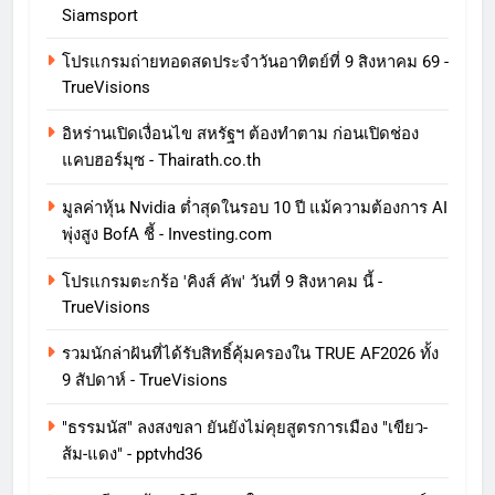
Siamsport
โปรแกรมถ่ายทอดสดประจำวันอาทิตย์ที่ 9 สิงหาคม 69 -
TrueVisions
อิหร่านเปิดเงื่อนไข สหรัฐฯ ต้องทำตาม ก่อนเปิดช่อง
แคบฮอร์มุซ - Thairath.co.th
มูลค่าหุ้น Nvidia ต่ำสุดในรอบ 10 ปี แม้ความต้องการ AI
พุ่งสูง BofA ชี้ - Investing.com
โปรแกรมตะกร้อ 'คิงส์ คัพ' วันที่ 9 สิงหาคม นี้ -
TrueVisions
รวมนักล่าฝันที่ได้รับสิทธิ์คุ้มครองใน TRUE AF2026 ทั้ง
9 สัปดาห์ - TrueVisions
"ธรรมนัส" ลงสงขลา ยันยังไม่คุยสูตรการเมือง "เขียว-
ส้ม-แดง" - pptvhd36