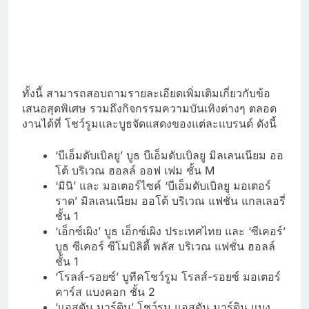
ทั้งนี้ สามารถสอบถามรายละเอียดเพิ่มเติมเกี่ยวกับข้อ
เสนอสุดพิเศษ รวมถึงกิจกรรมความบันเทิงต่างๆ ตลอด
งานได้ที่ โชว์รูมและบูธจัดแสดงของแต่ละแบรนด์ ดังนี้
‘บีเอ็มดับเบิลยู’ บูธ บีเอ็มดับเบิลยู มิลเลนเนียม ออ
โต้ บริเวณ ฮอลล์ ออฟ เฟม ชั้น M
‘มินิ’ และ มอเตอร์ไซค์ ‘บีเอ็มดับเบิลยู มอเตอร์
ราด’ มิลเลนเนียม ออโต้ บริเวณ แฟชั่น แกลเลอรี่
ชั้น 1
‘เอ็กซ์เผิง’ บูธ เอ็กซ์เผิง ประเทศไทย และ ‘ซีเคอร์’
บูธ ซีเคอร์ ซีโมบิลิตี้ พลัส บริเวณ แฟชั่น ฮอลล์
ชั้น 1
‘โรลส์-รอยซ์’ บูทีคโชว์รูม โรลส์-รอยซ์ มอเตอร์
คาร์ส แบงคอก ชั้น 2
‘แอสตัน มาร์ติน’ โชว์รูม แอสตัน มาร์ติน แบง