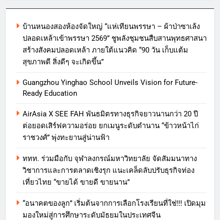
บ้านหนองสองห้องจัดใหญ่ “แห่เทียนพรรษา – ผ้าป่าซาเล้ง
ปลอดเหล้าเข้าพรรษา 2569” ชูพลังชุมชนสืบสานพุทธศาสนา
สร้างสังคมปลอดเหล้า ภายใต้แนวคิด “90 วัน เก็บแต้ม
สุขภาพดี สิ่งดีๆ จะเกิดขึ้น”
Guangzhou Yinghao School Unveils Vision for Future-
Ready Education
AirAsia X SEE FAH พันธมิตรทางธุรกิจยาวนานกว่า 20 ปี
ต่อยอดเสิร์ฟความอร่อย ยกเมนูระดับตำนาน “ข้าวหน้าไก่
ราชวงศ์” พุ่งทะยานสู่น่านฟ้า
ททท. ร่วมมือกับ จุฬาลงกรณ์มหาวิทยาลัย จัดสัมมนาทาง
วิชาการและการตลาดเชิงรุก แนะเคล็ดลับปรับธุรกิจท่อง
เที่ยวไทย “ขายได้ ขายดี ขายนาน”
“อนาคตของลูก” เริ่มต้นจากการเลือกโรงเรียนที่ใช่!!! เปิดมุม
มองใหม่สู่การศึกษาระดับมัธยมในประเทศจีน