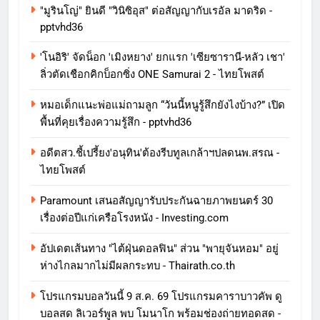
"มูรินโญ่" ยินดี "วินิซิอุส" ต่อสัญญากับเรอัล มาดริด -
pptvhd36
'โนอิริ' จัดน็อก 'เมิงหยาง' ยกแรก 'เซียซารานี-หลัว เชา'
ลิ่วตัดเชือกคิกบ็อกซิ่ง ONE Samurai 2 - ไทยโพสต์
หมอเด็กแนะพ่อแม่ถามลูก “วันนี้หนูรู้สึกยังไงบ้าง?” เปิด
พื้นที่คุยเรื่องความรู้สึก - pptvhd36
อดีตสว.ชี้เปรี้ยง'อนุทิน'ต้องรีบทูลเกล้าฯปลดนพ.สรณ -
ไทยโพสต์
Paramount เสนอสัญญารับประกันฉายภาพยนตร์ 30
เรื่องต่อปีแก่เครือโรงหนัง - Investing.com
อัปเดตเส้นทาง "ไต้ฝุ่นดอลฟิน" ส่วน "พายุจันหอม" อยู่
ห่างไกลมากไม่มีผลกระทบ - Thairath.co.th
โปรแกรมบอลวันนี้ 9 ส.ค. 69 โปรแกรมคาราบาวคัพ ดู
บอลสด ลิเวอร์พูล พบ โมนาโก พร้อมช่องถ่ายทอดสด -