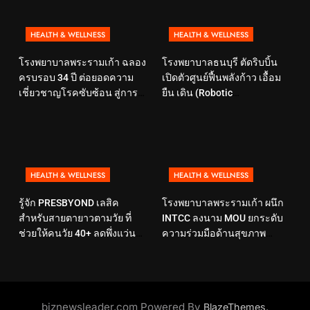
HEALTH & WELLNESS
HEALTH & WELLNESS
โรงพยาบาลพระรามเก้า ฉลอง
โรงพยาบาลธนบุรี ตัดริบบิ้น
ครบรอบ 34 ปี ต่อยอดความ
เปิดตัวศูนย์ฟื้นพลังก้าว เอื้อม
เชี่ยวชาญโรคซับซ้อน สู่การ
ยืน เดิน (Robotic
ดูแลสุขภาพเชิงป้องกันที่ตอบ
Rehabilitation Center) นำ
โจทย์ไลฟ์สไตล์ ภายใต้แนวคิด
เทคโนโลยีสุดล้ำ หุ่นยนต์ฝึก
“SELF-CARE IS HEALTHCARE”
เดิน มาเพิ่มประสิทธิภาพ
HEALTH & WELLNESS
HEALTH & WELLNESS
รู้จัก PRESBYOND เลสิค
โรงพยาบาลพระรามเก้า ผนึก
สำหรับสายตายาวตามวัย ที่
INTCC ลงนาม MOU ยกระดับ
ช่วยให้คนวัย 40+ ลดพึ่งแว่น
ความร่วมมือด้านสุขภาพ
และใช้ชีวิตได้คล่องตัวขึ้น
พร้อมรองรับผู้รับบริการชาว
อินโดนีเซียอย่างครบวงจร
biznewsleader.com Powered By
.
BlazeThemes