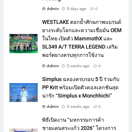
Admin
5 days ago
0
WESTLAKE ตอกย้ำศักยภาพแบรนด์
ยางระดับโลกและความเชื่อมั่น OEM
ในไทย เปิดตัว MammothX และ
SL349 A/T TERRA LEGEND เสริม
พอร์ตยางครบทุกการใช้งาน
Admin
2 weeks ago
0
Simplus ฉลองครบรอบ 5 ปี ร่วมกับ
PP Krit พร้อมเปิดตัวคอลเลกชันสุด
น่ารัก “Simplus x Monchhichi”
Admin
3 weeks ago
0
พิธีเปิดงาน “มหกรรมการค้า
ชายแดนสระแก้ว 2026” โครงการ