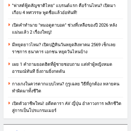
"ฟาสต์ฟู้ดสัญชาติไทย" แบรนด์แรก คือร้านไหน? เปิดมา
เกือบ 4 ทศวรรษ พูดชื่อแล้วอ๋อทันที!
เปิดคำทำนาย "หมอดูตาบอด" ช่วงที่เหลือของปี 2026 หลัง
แม่นแล้ว 2 เรื่องใหญ่!
มีหยุดยาวไหม? เปิดปฏิทินวันหยุดสิงหาคม 2569 เช็กเลย
ราชการ ธนาคาร เอกชน หยุดวันไหนบ้าง
เผย 1 คำถามยอดฮิตที่ผู้ชายชอบถาม แต่ทำผู้หญิงหมด
อารมณ์ทันที ยิ่งถามยิ่งกดดัน
กางเกงในควรตากแบบไหน? กูรูเฉลย วิธีที่ถูกต้อง หลายคน
ทำผิดมาทั้งชีวิต
เปิดตัวอาชีพใหม่! อดีตดารา AV ญี่ปุ่น อำลาวงการ พลิกชีวิต
สู่การเป็นโปรแกรมเมอร์