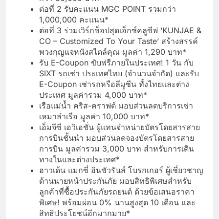
ต่อที่ 2 รับคะแนน MGC POINT รวมกว่า
1,000,000 คะแนน*
ต่อที่ 3 ร่วมเวิร์กช็อปสุดเอ็กซ์คลูซีฟ ‘KUNJAE &
CO – Customized To Your Taste’ สร้างสรรค์
พวงกุญแจหนังสไตล์คุณ มูลค่า 1,290 บาท*
รับ E-Coupon ขับฟรีภายในประเทศ! 1 วัน กับ
SIXT รถเช่า ประเทศไทย (จำนวนจำกัด) และรับ
E-Coupon เช่ารถหรือลีมูซีน ทั้งไทยและต่าง
ประเทศ มูลค่ารวม 4,000 บาท*
เรือแม่น้ำ คริส-คราฟต์ มอบส่วนลดบริการเช่า
เหมาลำเรือ มูลค่า 10,000 บาท*
เอ็มจีซี เอวิเอชั่น ผู้แทนจำหน่ายบัตรโดยสารสาย
การบินชั้นนำ มอบส่วนลดจองบัตรโดยสารสาย
การบิน มูลค่ารวม 3,000 บาท สำหรับการเดิน
ทางในและต่างประเทศ*
ฮาวเด้น แมกซี่ อินชัวรันส์ โบรกเกอร์ ผู้เชี่ยวชาญ
ด้านนายหน้าประกันภัย มอบสิทธิพิเศษสำหรับ
ลูกค้าที่ซื้อประกันภัยรถยนต์ ด้วยข้อเสนอราคา
พิเศษ! พร้อมผ่อน 0% นานสูงสุด 10 เดือน และ
สิทธิประโยชน์อีกมากมาย*