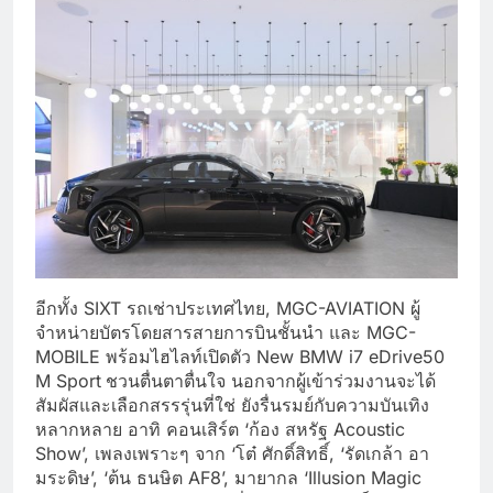
อีกทั้ง SIXT รถเช่าประเทศไทย, MGC-AVIATION ผู้
จำหน่ายบัตรโดยสารสายการบินชั้นนำ และ MGC-
MOBILE พร้อมไฮไลท์เปิดตัว New BMW i7 eDrive50
M Sport
ชวนตื่นตาตื่นใจ นอกจากผู้เข้าร่วมงานจะได้
สัมผัสและเลือกสรรรุ่นที่ใช่ ยังรื่นรมย์กับความบันเทิง
หลากหลาย อาทิ คอนเสิร์ต ‘ก้อง สหรัฐ Acoustic
Show’, เพลงเพราะๆ จาก ‘โต๋ ศักดิ์สิทธิ์, ‘รัดเกล้า อา
มระดิษ’, ‘ต้น ธนษิต AF8’, มายากล ‘Illusion Magic