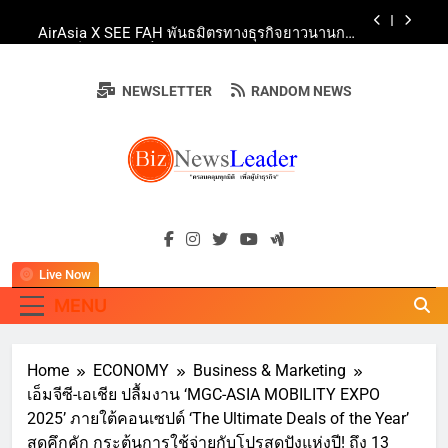
Skip
AirAsia X SEE FAH พันธมิตรทางธุรกิจยาวนานกว่า
to
20 ปี ต่อยอดเสิร์ฟความอร่อย ยกเมนูระดับตำนาน
“ข้าวหน้าไก่ราชวงศ์” พุ่งทะยานสู่น่านฟ้า
content
ททท. ร่วมมือกับ จุฬาลงกรณ์มหาวิทยาลัย จัดสัมมนา
ทางวิชาการและการตลาดเชิงรุก แนะเคล็ดลับปรับ
NEWSLETTER
RANDOM NEWS
ธุรกิจท่องเที่ยวไทย “ขายได้ ขายดี ขายนาน”
บ้านหนองสองห้องจัดใหญ่ “แห่เทียนพรรษา – ผ้าป่า
ซาเล้งปลอดเหล้าเข้าพรรษา 2569” ชูพลังชุมชน
สืบสานพุทธศาสนา สร้างสังคมปลอดเหล้า ภายใต้
Guangzhou Yinghao School Unveils Vision for
แนวคิด “90 วัน เก็บแต้มสุขภาพดี สิ่งดีๆ จะเกิดขึ้น”
Future-Ready Education
AirAsia X SEE FAH พันธมิตรทางธุรกิจยาวนานกว่า
BIZNEWSLEADE
20 ปี ต่อยอดเสิร์ฟความอร่อย ยกเมนูระดับตำนาน
"ครอบคลุมทุกมิติ เพื่อ…ผู้นำธุรกิจ"
“ข้าวหน้าไก่ราชวงศ์” พุ่งทะยานสู่น่านฟ้า
ททท. ร่วมมือกับ จุฬาลงกรณ์มหาวิทยาลัย จัดสัมมนา
ทางวิชาการและการตลาดเชิงรุก แนะเคล็ดลับปรับ
ธุรกิจท่องเที่ยวไทย “ขายได้ ขายดี ขายนาน”
Live Now
MENU
Home
ECONOMY
Business & Marketing
เอ็มจีซี-เอเชีย ปลื้มงาน ‘MGC-ASIA MOBILITY EXPO
2025’ ภายใต้คอนเซปต์ ‘The Ultimate Deals of the Year’
สุดคึกคัก กระตุ้นการใช้จ่ายกับโปรสุดปังแห่งปี! ถึง 13