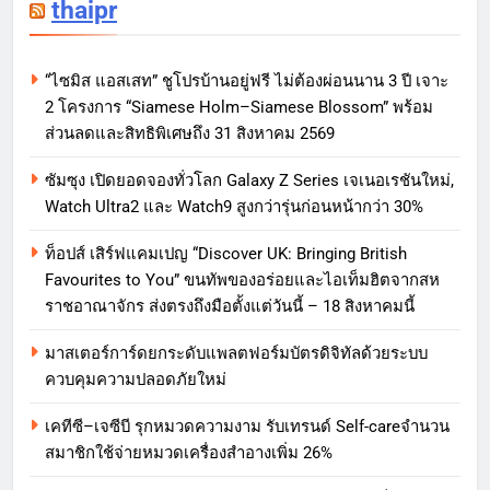
thaipr
“ไซมิส แอสเสท” ชูโปรบ้านอยู่ฟรี ไม่ต้องผ่อนนาน 3 ปี เจาะ
2 โครงการ “Siamese Holm–Siamese Blossom” พร้อม
ส่วนลดและสิทธิพิเศษถึง 31 สิงหาคม 2569
ซัมซุง เปิดยอดจองทั่วโลก Galaxy Z Series เจเนอเรชันใหม่,
Watch Ultra2 และ Watch9 สูงกว่ารุ่นก่อนหน้ากว่า 30%
ท็อปส์ เสิร์ฟแคมเปญ “Discover UK: Bringing British
Favourites to You” ขนทัพของอร่อยและไอเท็มฮิตจากสห
ราชอาณาจักร ส่งตรงถึงมือตั้งแต่วันนี้ – 18 สิงหาคมนี้
มาสเตอร์การ์ดยกระดับแพลตฟอร์มบัตรดิจิทัลด้วยระบบ
ควบคุมความปลอดภัยใหม่
เคทีซี–เจซีบี รุกหมวดความงาม รับเทรนด์ Self-careจำนวน
สมาชิกใช้จ่ายหมวดเครื่องสำอางเพิ่ม 26%