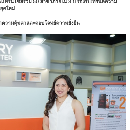
าและแฟรนไชส์รวม 50 สาขาภายใน 3 ปี รองรับเทรนด์ความ
คยุคใหม่
าความคุ้มค่าและตอบโจทย์ความยั่งยืน