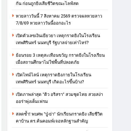
กัน ก่อนถูกยิงเสียชีวิตขณะไลฟ์สด
หวยลาววันนี้ 7 สิงหาคม 2569 ตรวจผลหวยลาว
7/8/69 หวยลาววันนี้ออกอะไร
เปิดตัวเลขเงินเยียวยา เหตุกราดยิงในโรงเรียน
เทพศิรินทร์ นนทบุรี รัฐบาลจ่ายเท่าไหร่?
ย้อนรอย 3 เหตุสะเทือนขวัญ กราดยิงในโรงเรียน
เมื่อสถานศึกษาไม่ใช่พื้นที่ปลอดภัย
เปิดไทม์ไลน์ เหตุกราดยิงภายในโรงเรียน
เทพศิรินทร์ นนทบุรี เกิดอะไรขึ้นบ้าง?
เปิดภาพล่าสุด "ดิว อริสรา" สวมชุดไทย สวยสง่า
ออร่าพุ่งเต็มเฟรม
สลดซ้ำ! พบศพ "ปู่-ย่า" นักเรียนกราดยิง เสียชีวิต
คาบ้าน ตร.ค้นคอมพ์เจอหลักฐานสำคัญ