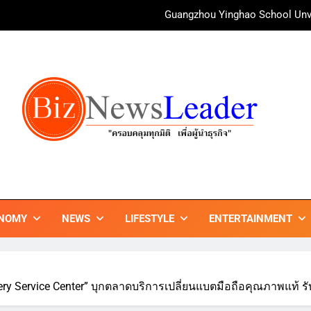
irAsia X SEE FAH พันธมิตรทางธุรกิจยาวนานกว่า 20 ปี ต่อยอดเสิร์ฟคว
ททท. ร่วมมือกับ จุฬาลงกรณ์มหาวิทยาลัย จัดสัมมนาทางวิชาการและการ
บ้านหนองสองห้องจัดใหญ่ “แห่เทียนพรรษา – ผ้าป่าซาเล้งปลอดเหล้า
ศาสนา สร้างสังคมปลอดเหล้า ภายใต้แนวคิด “90 
Guangzhou Yinghao School Unve
irAsia X SEE FAH พันธมิตรทางธุรกิจยาวนานกว่า 20 ปี ต่อยอดเสิร์ฟคว
ททท. ร่วมมือกับ จุฬาลงกรณ์มหาวิทยาลัย จัดสัมมนาทางวิชาการและการ
ZNEWSLEADER
กมิติ เพื่อ…ผู้นำธุรกิจ"
NOMY
NEWS
LIFESTYLE
ENTERTAINMENT
y Service Center” บุกตลาดบริการเปลี่ยนแบตมือถือคุณภาพแท้ รับ