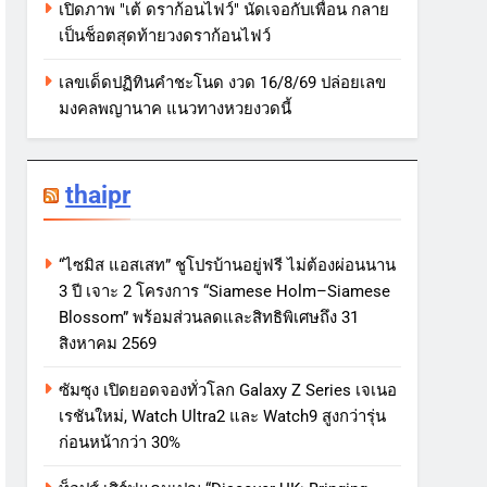
เปิดภาพ "เต้ ดราก้อนไฟว์" นัดเจอกับเพื่อน กลาย
เป็นช็อตสุดท้ายวงดราก้อนไฟว์
เลขเด็ดปฏิทินคำชะโนด งวด 16/8/69 ปล่อยเลข
มงคลพญานาค แนวทางหวยงวดนี้
thaipr
“ไซมิส แอสเสท” ชูโปรบ้านอยู่ฟรี ไม่ต้องผ่อนนาน
3 ปี เจาะ 2 โครงการ “Siamese Holm–Siamese
Blossom” พร้อมส่วนลดและสิทธิพิเศษถึง 31
สิงหาคม 2569
ซัมซุง เปิดยอดจองทั่วโลก Galaxy Z Series เจเนอ
เรชันใหม่, Watch Ultra2 และ Watch9 สูงกว่ารุ่น
ก่อนหน้ากว่า 30%