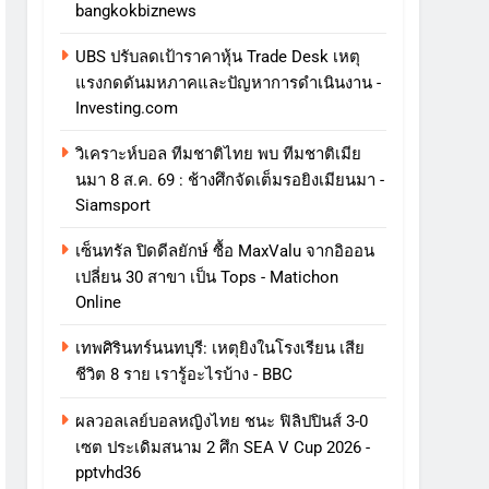
bangkokbiznews
UBS ปรับลดเป้าราคาหุ้น Trade Desk เหตุ
แรงกดดันมหภาคและปัญหาการดําเนินงาน -
Investing.com
วิเคราะห์บอล ทีมชาติไทย พบ ทีมชาติเมีย
นมา 8 ส.ค. 69 : ช้างศึกจัดเต็มรอยิงเมียนมา -
Siamsport
เซ็นทรัล ปิดดีลยักษ์ ซื้อ MaxValu จากอิออน
เปลี่ยน 30 สาขา เป็น Tops - Matichon
Online
เทพศิรินทร์นนทบุรี: เหตุยิงในโรงเรียน เสีย
ชีวิต 8 ราย เรารู้อะไรบ้าง - BBC
ผลวอลเลย์บอลหญิงไทย ชนะ ฟิลิปปินส์ 3-0
เซต ประเดิมสนาม 2 ศึก SEA V Cup 2026 -
pptvhd36