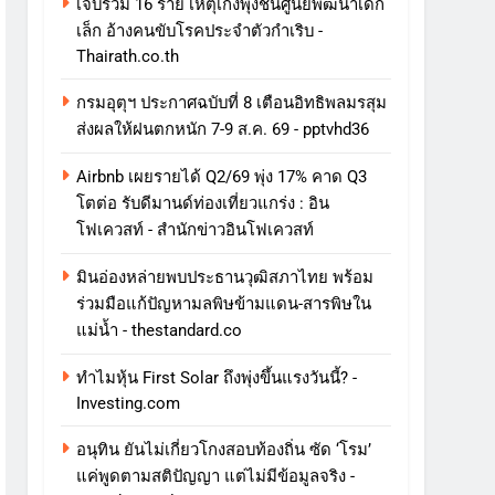
เจ็บรวม 16 ราย เหตุเก๋งพุ่งชนศูนย์พัฒนาเด็ก
เล็ก อ้างคนขับโรคประจำตัวกำเริบ -
Thairath.co.th
กรมอุตุฯ ประกาศฉบับที่ 8 เตือนอิทธิพลมรสุม
ส่งผลให้ฝนตกหนัก 7-9 ส.ค. 69 - pptvhd36
Airbnb เผยรายได้ Q2/69 พุ่ง 17% คาด Q3
โตต่อ รับดีมานด์ท่องเที่ยวแกร่ง : อิน
โฟเควสท์ - สำนักข่าวอินโฟเควสท์
มินอ่องหล่ายพบประธานวุฒิสภาไทย พร้อม
ร่วมมือแก้ปัญหามลพิษข้ามแดน-สารพิษใน
แม่น้ำ - thestandard.co
ทําไมหุ้น First Solar ถึงพุ่งขึ้นแรงวันนี้? -
Investing.com
อนุทิน ยันไม่เกี่ยวโกงสอบท้องถิ่น ซัด ‘โรม’
แค่พูดตามสติปัญญา แต่ไม่มีข้อมูลจริง -