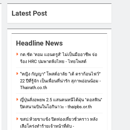
Latest Post
Headline News
กต.ซัด 'ทอม แอนดรูส์' ไม่เป็นมืออาชีพ จ่อ
ร้อง HRC ปมพาดพิงไทย - ไทยโพสต์
“หญิง กัญญา” โพสต์อาลัย “เต้ ดราก้อนไฟว์”
22 ปีที่รู้จัก เป็นเพื่อนที่น่ารัก สุภาพอ่อนน้อม -
Thairath.co.th
ญี่ปุ่นสั่งอพยพ 2.5 แสนคนหนีไต้ฝุ่น "ดอลฟิน"
ปิดสนามบินในโอกินาวะ - thaipbs.or.th
ขสป.ห้วยขาแข้ง ปิดท่องเที่ยวชั่วคราว หลัง
เสือโคร่งทำร้ายเจ้าหน้าที่ดับ -