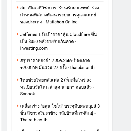
สธ. เปิดเวทีวิชาการ ‘ธำรงรักษาแพทย์’ ร่วม
กำหนดทิศทางพัฒนาระบบการดูแลแพทย์
ของประเทศ - Matichon Online
Jefferies ปรับเป้าราคาหุ้น Cloudflare ขึ้น
เป็น $350 หลังรายรับเกินคาด -
Investing.com
สรุปราคาทองคำ 7 ส.ค.2569 ปิดตลาด
+700บาท ผันผวน 27 ครั้ง - thaipbs.or.th
ไทยช่วยไทยพลัสเฟส 2 เริ่มเมื่อไหร่ ลง
ทะเบียนวันไหน ล่าสุด นายกฯ ตอบแล้ว -
Sanook
เคลื่อนร่าง "ฮลุน โซโล่" บรรจุหีบศพหลุยส์ 3
ชั้น สีขาวครีมงาช้าง กลับบ้านที่กาฬสินธุ์ -
Thairath.co.th