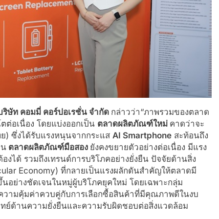
ัท คอมมี่ คอร์ปอเรชั่น จำกัด
กล่าวว่า“ภาพรวมของตลาด
ต่อเนื่อง โดยแบ่งออกเป็น
ตลาดผลิตภัณฑ์ใหม่
คาดว่าจะ
ไทย) ซึ่งได้รับแรงหนุนจากกระแส
AI Smartphone
สะท้อนถึง
าน
ตลาดผลิตภัณฑ์มือสอง
ยังคงขยายตัวอย่างต่อเนื่อง มีแรง
องได้ รวมถึงเทรนด์การบริโภคอย่างยั่งยืน ปัจจัยด้านสิ่ง
cular Economy) ที่กลายเป็นแรงผลักดันสำคัญให้ตลาดมี
ึ้นอย่างชัดเจนในหมู่ผู้บริโภคยุคใหม่ โดยเฉพาะกลุ่ม
ามคุ้มค่าควบคู่กับการเลือกซื้อสินค้าที่มีคุณภาพดีในงบ
บโจทย์ด้านความยั่งยืนและความรับผิดชอบต่อสิ่งแวดล้อม