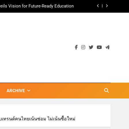
ามอร่อย ยกเมนูระดับตำนาน “ข้าวหน้าไก่
ราชวงศ์” พุ่งทะยานสู่น่านฟ้า
ตลาดเชิงรุก แนะเคล็ดลับปรับธุรกิจท่อง
เที่ยวไทย “ขายได้ ขายดี ขายนาน”
เข้าพรรษา 2569” ชูพลังชุมชนสืบสานพุทธ
วัน เก็บแต้มสุขภาพดี สิ่งดีๆ จะเกิดขึ้น”
ils Vision for Future-Ready Education
ามอร่อย ยกเมนูระดับตำนาน “ข้าวหน้าไก่
ราชวงศ์” พุ่งทะยานสู่น่านฟ้า
ตลาดเชิงรุก แนะเคล็ดลับปรับธุรกิจท่อง
เที่ยวไทย “ขายได้ ขายดี ขายนาน”
ARCHIVE
เทรนด์คนไทยเน้นซ่อม ไม่เน้นซื้อใหม่