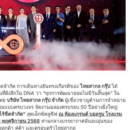
้ขีดจำกัด การเดินทางอันทรงเกียรติของ
ไทยสากล กรุ๊ป
ได้
ที่ฝังลึกใน DNA ว่า “ทุกการพัฒนาย่อมไม่มีวันสิ้นสุด” ใน
ไทย
บริษัท ไทยสากล กรุ๊ป จำกัด
ผู้เชี่ยวชาญด้านการจำหน่าย
กรรมแบบครบวงจร จัดงานฉลองครบรอบ 50 ปีอย่างยิ่งใหญ่
ร้ขีดจำกัด”
สุดเอ็กซ์คลูซีฟ
ณ ห้องแกรนด์ บอลรูม โรงแรม
8
พฤศจิกายน
2568
ท่ามกลางบรรยากาศอันอบอุ่นของ
ลูกค้า คู่ค้า และครอบครัวไทยสากล