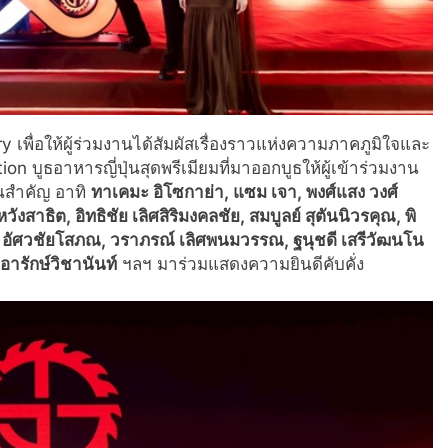
ื่อให้ผู้ร่วมงานได้สัมผัสเรื่องราวแห่งความภาคภูมิใจและ
 บูธอาหารญี่ปุ่นสุดพรีเมียมที่มาออกบูธให้ผู้เข้าร่วมงาน
คนสำคัญ อาทิ
ทาเคมะ อิโซกาย่า
, แซม เจา, พงศ์แสง วงศ์
วังสาธิต, อิทธิชัย เลิศสิริมงคลชัย, สมบูลย์ สุตันนิวรคุณ, พิ
ณ อัศวชัยโสภณ, วราภรณ์ เลิศพนมวรรณ, ฐนุชดี เสรีวัฒนโน
 อารักษ์วิชานันท์
ฯลฯ มาร่วมแสดงความยินดีคับคั่ง