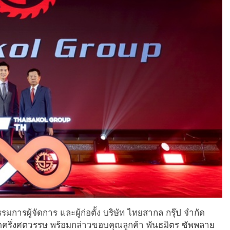
การผู้จัดการ และผู้ก่อตั้ง บริษัท ไทยสากล กรุ๊ป จำกัด
ดครึ่งศตวรรษ พร้อมกล่าวขอบคุณลูกค้า พันธมิตร ซัพพลาย