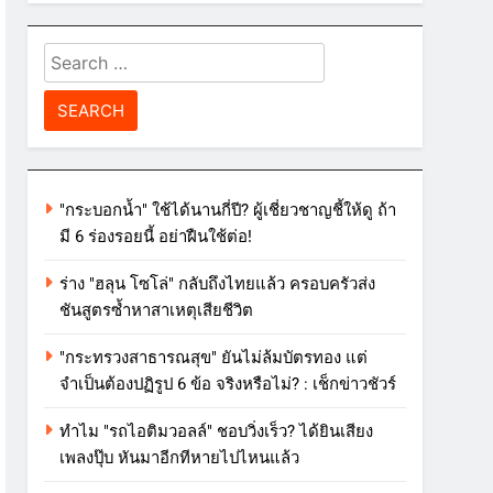
Search
for:
"กระบอกน้ำ" ใช้ได้นานกี่ปี? ผู้เชี่ยวชาญชี้ให้ดู ถ้า
มี 6 ร่องรอยนี้ อย่าฝืนใช้ต่อ!
ร่าง "ฮลุน โซโล่" กลับถึงไทยแล้ว ครอบครัวส่ง
ชันสูตรซ้ำหาสาเหตุเสียชีวิต
"กระทรวงสาธารณสุข" ยันไม่ล้มบัตรทอง แต่
จำเป็นต้องปฏิรูป 6 ข้อ จริงหรือไม่? : เช็กข่าวชัวร์
ทำไม "รถไอติมวอลล์" ชอบวิ่งเร็ว? ได้ยินเสียง
เพลงปุ๊บ หันมาอีกทีหายไปไหนแล้ว