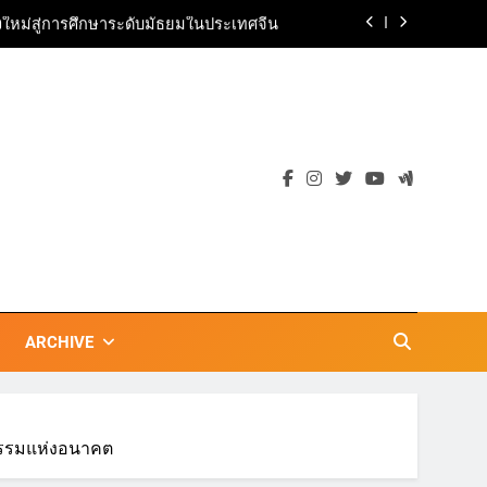
มองใหม่สู่การศึกษาระดับมัธยมในประเทศจีน
รกในไทย เดินหน้าสร้าง Community แห่ง
การเรียนรู้ผ่าน 3D Printing
ลุ้นไปโอซาก้า” ต่อยอดกลยุทธ์ “Move to A
New Height”
ตลาดเชิงรุก แนะเคล็ดลับปรับธุรกิจท่อง
เที่ยวไทย “ขายได้ ขายดี ขายนาน”
มองใหม่สู่การศึกษาระดับมัธยมในประเทศจีน
รกในไทย เดินหน้าสร้าง Community แห่ง
การเรียนรู้ผ่าน 3D Printing
ลุ้นไปโอซาก้า” ต่อยอดกลยุทธ์ “Move to A
New Height”
ARCHIVE
ัตกรรมแห่งอนาคต