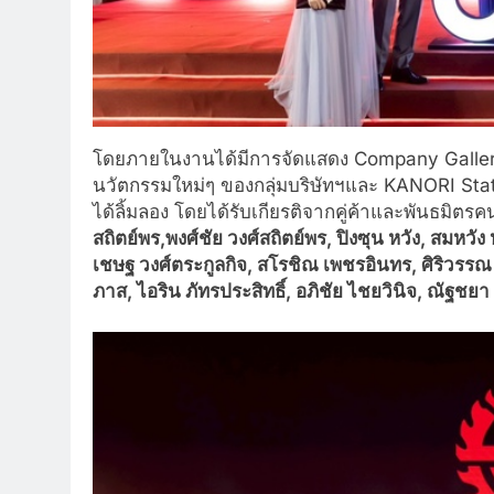
โดยภายในงานได้มีการจัดแสดง Company Gallery เพ
นวัตกรรมใหม่ๆ ของกลุ่มบริษัทฯและ KANORI Station
ได้ลิ้มลอง โดยได้รับเกียรติจากคู่ค้าและพันธมิตร
สถิตย์พร,พงศ์ชัย วงศ์สถิตย์พร, ปิงซุน หวัง, สมหวัง ห
เชษฐ วงศ์ตระกูลกิจ, สโรชิณ เพชรอินทร, ศิริวรร
ภาส, ไอริน ภัทรประสิทธิ์, อภิชัย ไชยวินิจ, ณัฐชยา