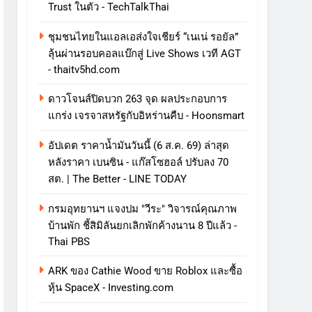
Trust ในตัว - TechTalkThai
ชุมชนไทยในแอลเอส่งใจเชียร์ “เนเน่ รอยัล”
ลุ้นผ่านรอบคอลแบ๊กสู่ Live Shows เวที AGT
- thaitv5hd.com
ดาวโจนส์ปิดบวก 263 จุด ผลประกอบการ
แกร่ง เจรจาสหรัฐกับอิหร่านคืบ - Hoonsmart
อัปเดต ราคาน้ำมันวันนี้ (6 ส.ค. 69) ล่าสุด
หลังราคา เบนซิน - แก๊สโซฮอล์ ปรับลง 70
สต. | The Better - LINE TODAY
กรมอุทยานฯ แจงปม "วีระ" วิจารณ์คุณภาพ
บ้านพัก ชี้สิมิลันยกเลิกพักค้างนาน 8 ปีแล้ว -
Thai PBS
ARK ของ Cathie Wood ขาย Roblox และซื้อ
หุ้น SpaceX - Investing.com