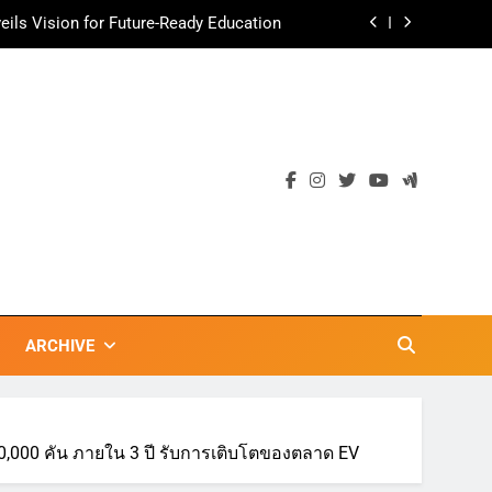
ามอร่อย ยกเมนูระดับตำนาน “ข้าวหน้าไก่
ราชวงศ์” พุ่งทะยานสู่น่านฟ้า
ตลาดเชิงรุก แนะเคล็ดลับปรับธุรกิจท่อง
เที่ยวไทย “ขายได้ ขายดี ขายนาน”
เข้าพรรษา 2569” ชูพลังชุมชนสืบสานพุทธ
วัน เก็บแต้มสุขภาพดี สิ่งดีๆ จะเกิดขึ้น”
ils Vision for Future-Ready Education
ามอร่อย ยกเมนูระดับตำนาน “ข้าวหน้าไก่
ราชวงศ์” พุ่งทะยานสู่น่านฟ้า
ตลาดเชิงรุก แนะเคล็ดลับปรับธุรกิจท่อง
เที่ยวไทย “ขายได้ ขายดี ขายนาน”
ARCHIVE
50,000 คัน ภายใน 3 ปี รับการเติบโตของตลาด EV