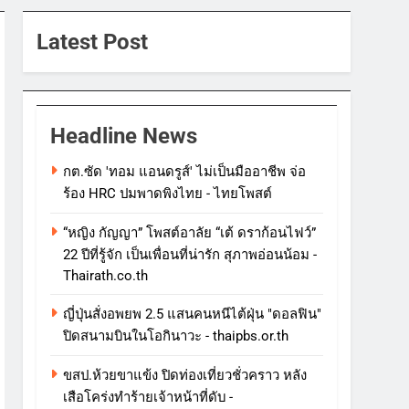
Latest Post
Headline News
กต.ซัด 'ทอม แอนดรูส์' ไม่เป็นมืออาชีพ จ่อ
ร้อง HRC ปมพาดพิงไทย - ไทยโพสต์
“หญิง กัญญา” โพสต์อาลัย “เต้ ดราก้อนไฟว์”
22 ปีที่รู้จัก เป็นเพื่อนที่น่ารัก สุภาพอ่อนน้อม -
Thairath.co.th
ญี่ปุ่นสั่งอพยพ 2.5 แสนคนหนีไต้ฝุ่น "ดอลฟิน"
ปิดสนามบินในโอกินาวะ - thaipbs.or.th
ขสป.ห้วยขาแข้ง ปิดท่องเที่ยวชั่วคราว หลัง
เสือโคร่งทำร้ายเจ้าหน้าที่ดับ -