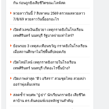
กัน ก่อนถูกยิงเสียชีวิตขณะไลฟ์สด
หวยลาววันนี้ 7 สิงหาคม 2569 ตรวจผลหวยลาว
7/8/69 หวยลาววันนี้ออกอะไร
เปิดตัวเลขเงินเยียวยา เหตุกราดยิงในโรงเรียน
เทพศิรินทร์ นนทบุรี รัฐบาลจ่ายเท่าไหร่?
ย้อนรอย 3 เหตุสะเทือนขวัญ กราดยิงในโรงเรียน
เมื่อสถานศึกษาไม่ใช่พื้นที่ปลอดภัย
เปิดไทม์ไลน์ เหตุกราดยิงภายในโรงเรียน
เทพศิรินทร์ นนทบุรี เกิดอะไรขึ้นบ้าง?
เปิดภาพล่าสุด "ดิว อริสรา" สวมชุดไทย สวยสง่า
ออร่าพุ่งเต็มเฟรม
สลดซ้ำ! พบศพ "ปู่-ย่า" นักเรียนกราดยิง เสียชีวิต
คาบ้าน ตร.ค้นคอมพ์เจอหลักฐานสำคัญ