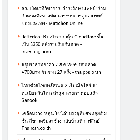
สธ. เปิดเวทีวิชาการ ‘ธำรงรักษาแพทย์’ ร่วม
กำหนดทิศทางพัฒนาระบบการดูแลแพทย์
ของประเทศ - Matichon Online
Jefferies ปรับเป้าราคาหุ้น Cloudflare ขึ้น
เป็น $350 หลังรายรับเกินคาด -
Investing.com
สรุปราคาทองคำ 7 ส.ค.2569 ปิดตลาด
+700บาท ผันผวน 27 ครั้ง - thaipbs.or.th
ไทยช่วยไทยพลัสเฟส 2 เริ่มเมื่อไหร่ ลง
ทะเบียนวันไหน ล่าสุด นายกฯ ตอบแล้ว -
Sanook
เคลื่อนร่าง "ฮลุน โซโล่" บรรจุหีบศพหลุยส์ 3
ชั้น สีขาวครีมงาช้าง กลับบ้านที่กาฬสินธุ์ -
Thairath.co.th