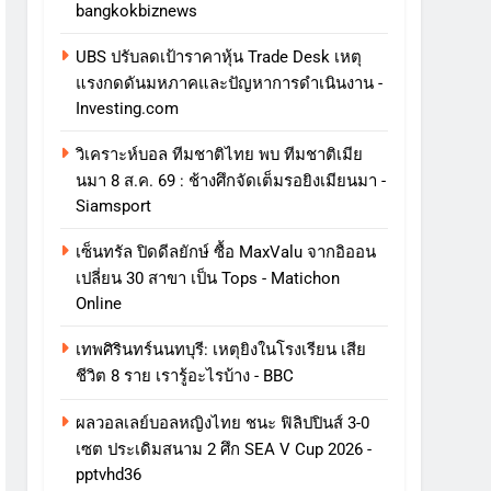
bangkokbiznews
UBS ปรับลดเป้าราคาหุ้น Trade Desk เหตุ
แรงกดดันมหภาคและปัญหาการดําเนินงาน -
Investing.com
วิเคราะห์บอล ทีมชาติไทย พบ ทีมชาติเมีย
นมา 8 ส.ค. 69 : ช้างศึกจัดเต็มรอยิงเมียนมา -
Siamsport
เซ็นทรัล ปิดดีลยักษ์ ซื้อ MaxValu จากอิออน
เปลี่ยน 30 สาขา เป็น Tops - Matichon
Online
เทพศิรินทร์นนทบุรี: เหตุยิงในโรงเรียน เสีย
ชีวิต 8 ราย เรารู้อะไรบ้าง - BBC
ผลวอลเลย์บอลหญิงไทย ชนะ ฟิลิปปินส์ 3-0
เซต ประเดิมสนาม 2 ศึก SEA V Cup 2026 -
pptvhd36