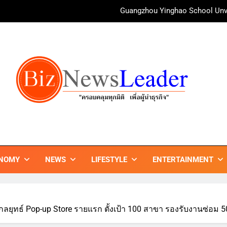
irAsia X SEE FAH พันธมิตรทางธุรกิจยาวนานกว่า 20 ปี ต่อยอดเสิร์ฟคว
ททท. ร่วมมือกับ จุฬาลงกรณ์มหาวิทยาลัย จัดสัมมนาทางวิชาการและการ
บ้านหนองสองห้องจัดใหญ่ “แห่เทียนพรรษา – ผ้าป่าซาเล้งปลอดเหล้า
ศาสนา สร้างสังคมปลอดเหล้า ภายใต้แนวคิด “90 
Guangzhou Yinghao School Unve
irAsia X SEE FAH พันธมิตรทางธุรกิจยาวนานกว่า 20 ปี ต่อยอดเสิร์ฟคว
ททท. ร่วมมือกับ จุฬาลงกรณ์มหาวิทยาลัย จัดสัมมนาทางวิชาการและการ
ZNEWSLEADER
กมิติ เพื่อ…ผู้นำธุรกิจ"
NOMY
NEWS
LIFESTYLE
ENTERTAINMENT
ลยุทธ์ Pop-up Store รายแรก ตั้งเป้า 100 สาขา รองรับงานซ่อม 