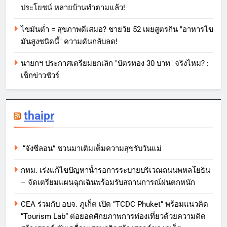
ประโยชน์ หลายบ้านทำตามแล้ว!
ไขมันต่ำ = สุขภาพดีเสมอ? ชายวัย 52 เผยสูตรกิน "อาหารไข
มันสูงชนิดนี้" ความดันกลับลด!
นายกฯ ประกาศเตรียมยกเลิก "บัตรทอง 30 บาท" จริงไหม? :
เช็กข่าวชัวร์
thaipr
“จังซีลอน” ชวนมาเติมเต็มความสุขรับวันแม่
กทม. เร่งแก้ไขปัญหาน้ำรอการระบายบริเวณถนนพหลโยธิน
– จัดเตรียมแผนฉุกเฉินพร้อมรับสถานการณ์ฝนตกหนัก
CEA ร่วมกับ อบจ. ภูเก็ต เปิด “TCDC Phuket” พร้อมแนวคิด
“Tourism Lab” ต่อยอดศักยภาพการท่องเที่ยวด้วยความคิด