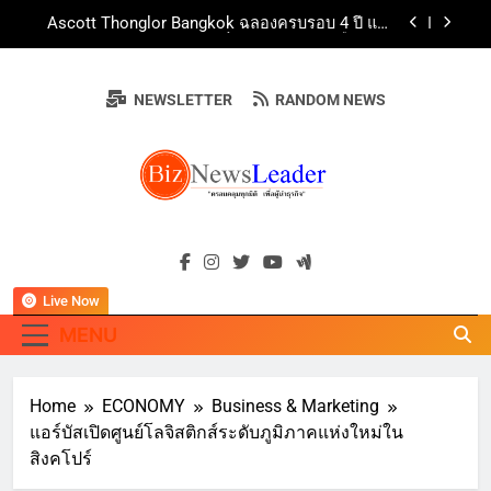
Skip
SWC ผนึกกำลัง เซ็นทรัล ฟู้ด รีเทล เปิดตัว ‘The
to
Goody’ ที่ท็อปส์ สาขาแรก ณ เซ็นทรัล นอร์ทวิลล์
พร้อมรุกตลาด Premium Pet Food & Pet Grooming
content
บ้านหนองสองห้องจัดใหญ่ “แห่เทียนพรรษา – ผ้าป่า
ทั่วประเทศ
ซาเล้งปลอดเหล้าเข้าพรรษา 2569” ชูพลังชุมชน
NEWSLETTER
RANDOM NEWS
สืบสานพุทธศาสนา สร้างสังคมปลอดเหล้า ภายใต้
BEDO จัดงาน Thailand Nature Positive Forum
แนวคิด “90 วัน เก็บแต้มสุขภาพดี สิ่งดีๆ จะเกิดขึ้น”
2026 ภายใต้หัวข้อ การขับเคลื่อนภาคธุรกิจสู่อนาคต
ธรรมชาติเชิงบวก
Ascott Thonglor Bangkok ฉลองครบรอบ 4 ปี แห่ง
การส่งมอบประสบการณ์ การพักอาศัยเหนือระดับ
SWC ผนึกกำลัง เซ็นทรัล ฟู้ด รีเทล เปิดตัว ‘The
BIZNEWSLEADE
Goody’ ที่ท็อปส์ สาขาแรก ณ เซ็นทรัล นอร์ทวิลล์
"ครอบคลุมทุกมิติ เพื่อ…ผู้นำธุรกิจ"
พร้อมรุกตลาด Premium Pet Food & Pet Grooming
บ้านหนองสองห้องจัดใหญ่ “แห่เทียนพรรษา – ผ้าป่า
ทั่วประเทศ
ซาเล้งปลอดเหล้าเข้าพรรษา 2569” ชูพลังชุมชน
สืบสานพุทธศาสนา สร้างสังคมปลอดเหล้า ภายใต้
Live Now
แนวคิด “90 วัน เก็บแต้มสุขภาพดี สิ่งดีๆ จะเกิดขึ้น”
MENU
Home
ECONOMY
Business & Marketing
แอร์บัสเปิดศูนย์โลจิสติกส์ระดับภูมิภาคแห่งใหม่ใน
สิงคโปร์