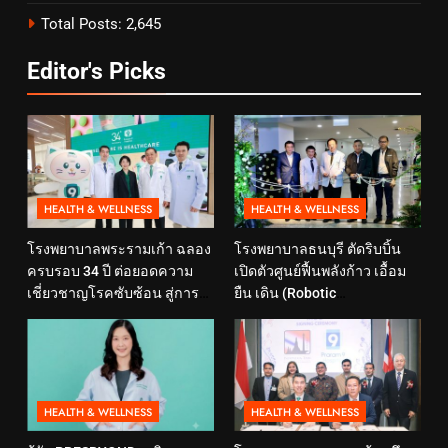
Total Posts:
2,645
Editor's Picks
HEALTH & WELLNESS
HEALTH & WELLNESS
โรงพยาบาลพระรามเก้า ฉลอง
โรงพยาบาลธนบุรี ตัดริบบิ้น
ครบรอบ 34 ปี ต่อยอดความ
เปิดตัวศูนย์ฟื้นพลังก้าว เอื้อม
เชี่ยวชาญโรคซับซ้อน สู่การ
ยืน เดิน (Robotic
ดูแลสุขภาพเชิงป้องกันที่ตอบ
Rehabilitation Center) นำ
โจทย์ไลฟ์สไตล์ ภายใต้แนวคิด
เทคโนโลยีสุดล้ำ หุ่นยนต์ฝึก
“SELF-CARE IS HEALTHCARE”
เดิน มาเพิ่มประสิทธิภาพ
HEALTH & WELLNESS
HEALTH & WELLNESS