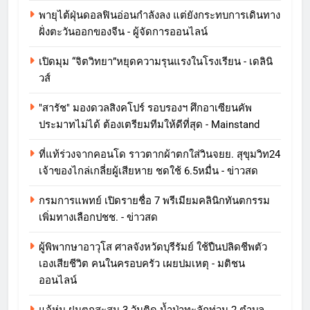
พายุไต้ฝุ่นดอลฟินอ่อนกำลังลง แต่ยังกระทบการเดินทาง
ฝั่งตะวันออกของจีน - ผู้จัดการออนไลน์
เปิดมุม “จิตวิทยา”หยุดความรุนแรงในโรงเรียน - เดลินิ
วส์
"สารัช" มองดวลสิงคโปร์ รอบรองฯ ศึกอาเซียนคัพ
ประมาทไม่ได้ ต้องเตรียมทีมให้ดีที่สุด - Mainstand
ที่แท้ร่วงจากคอนโด ราวตากผ้าตกใส่วินจยย. สุขุมวิท24
เจ้าของไกล่เกลี่ยผู้เสียหาย ชดใช้ 6.5หมื่น - ข่าวสด
กรมการแพทย์ เปิดรายชื่อ 7 พรีเมียมคลินิกทันตกรรม
เพิ่มทางเลือกปชช. - ข่าวสด
ผู้พิพากษาอาวุโส ศาลจังหวัดบุรีรัมย์ ใช้ปืนปลิดชีพตัว
เองเสียชีวิต คนในครอบครัว เผยปมเหตุ - มติชน
ออนไลน์