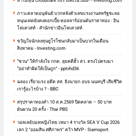
ทําไมหุ้น Cloudflare ถึงร่วงลงในวันนี้? - Investing.com
ภาวะตลาดอนุพันธ์:บวกหลังตัวเลขแรงงานสหรัฐชะลอ
หนุนเฟดยังคงดอกเบี้ย-ดอลลาร์อ่อนดันราคาทอง : อิน
โฟเควสท์ - สำนักข่าวอินโฟเควสท์
ขวัญใจนักลงทุนยูโรโซนกลับมาเป็นบวกในเดือน
สิงหาคม - Investing.com
“ชวน” ให้กำลังใจ กกต. ลุยคดีฮั้ว สว. ตรงไปตรงมา
“อย่าทำผิดให้เป็นถูก” - pptvhd36
ฉลอง เรี่ยวแรง อดีต สส. ยิงนายก อบจ.นนทบุรี เสียชีวิต
เรารู้อะไรบ้าง ? - BBC
สรุปราคาทองคำ 10 ส.ค.2569 ปิดตลาด – 50 บาท
ผันผวน 20 ครั้ง - Thai PBS
วอลเลย์บอลหญิงไทย เหมา 4 รางวัล SEA V Cup 2026
เลก 2 "ออมสิน ศศิภาพร" คว้า MVP - Siamsport