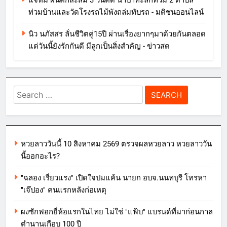
แจ้ห่ม ฝนตกสะสม 3 วันติด น้ำป่าทะลักท่วม 2 ตำบล
ท่วมบ้านและวัดโรงรถไม้พังถล่มทับรถ - มติชนออนไลน์
นิว นภัสสร ลั่นชีวิตคู่15ปี ผ่านเรื่องยากๆมาด้วยกันตลอด
แต่วันนี้ยังรักกันดี มีลูกเป็นสิ่งสำคัญ - ข่าวสด
Search
for:
หวยลาววันนี้ 10 สิงหาคม 2569 ตรวจผลหวยลาว หวยลาววัน
นี้ออกอะไร?
"ฉลอง เรี่ยวแรง" เปิดใจปมแค้น นายก อบจ.นนทบุรี โทรหา
"เจ๊ปอง" คนแรกหลังก่อเหตุ
ผงซักฟอกยี่ห้อแรกในไทย ไม่ใช่ "แฟ้บ" แบรนด์ที่มาก่อนกาล
ตำนานเกือบ 100 ปี