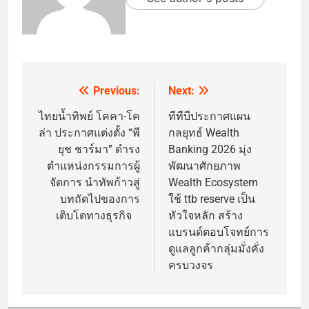
Previous:
Next:
Post
navigation
ไทยน้ำทิพย์ โคคา-โค
ทีทีบีประกาศแผน
ล่า ประกาศแต่งตั้ง “พี
กลยุทธ์ Wealth
ยุช ชาร์มา” ดำรง
Banking 2026 มุ่ง
ตำแหน่งกรรมการผู้
พัฒนาศักยภาพ
จัดการ นำทัพก้าวสู่
Wealth Ecosystem
บทถัดไปของการ
ใช้ ttb reserve เป็น
เติบโตทางธุรกิจ
หัวใจหลัก สร้าง
แบรนด์ตอบโจทย์การ
ดูแลลูกค้ากลุ่มมั่งคั่ง
ครบวงจร