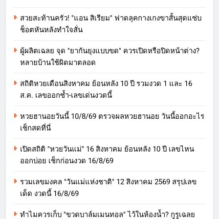
สวยสะท้านครัว! "แอน สิเรียม" ฟาดลุคกางเกงขาสั้นสุดแซ่บ
ช็อตหันหลังทำใจสั่น
ผู้ผลิตเฉลย จุด "ยากันยุงแบบขด" ควรเปิดหรือปิดหน้าต่าง?
หลายบ้านใช้ผิดมาตลอด
สถิติหวยเดือนสิงหาคม ย้อนหลัง 10 ปี รวมงวด 1 และ 16
ส.ค. เลขออกซ้ำ-เลขเด่นงวดนี้
หวยฮานอยวันนี้ 10/8/69 ตรวจผลหวยฮานอย วันนี้ออกอะไร
เช็กสดที่นี่
เปิดสถิติ "หวยวันแม่" 16 สิงหาคม ย้อนหลัง 10 ปี เลขไหน
ออกบ่อย เช็กก่อนงวด 16/8/69
รวมเลขมงคล "วันแม่แห่งชาติ" 12 สิงหาคม 2569 สรุปเลข
เด็ด งวดนี้ 16/8/69
ทำไมควรเก็บ "ขวดบาล์มเมนทอล" ไว้ในห้องน้ำ? กูรูเฉลย