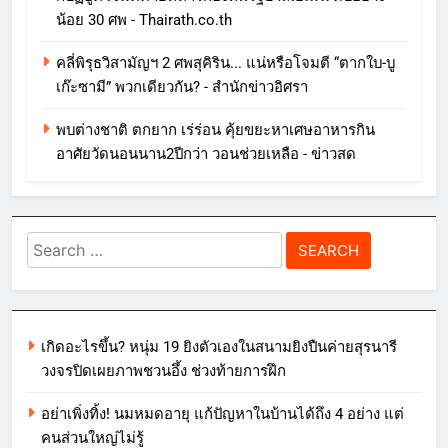
น้อย 30 ศพ - Thairath.co.th
คลี่พิรุธวิสามัญฯ 2 ศพสุคิริน... แน่หรือโจมตี “ตากใบ-บู
เก๊ะซามี” พวกเดียวกัน? - สำนักข่าวอิศรา
พบต่างชาติ ตกยาก เร่ร่อน คุ้ยขยะหาเศษอาหารกิน
อาศัยวัดนอนนาน2ปีกว่า วอนช่วยเหลือ - ข่าวสด
Search
for:
เกิดอะไรขึ้น? หนุ่ม 19 ยิงตัวเองในสนามยิงปืนค่ายสุรนารี
วงจรปิดเผยภาพชวนอึ้ง ช่วงท้ายการฝึก
อย่าเพิ่งทิ้ง! นมหมดอายุ แก้ปัญหาในบ้านได้ถึง 4 อย่าง แต่
คนส่วนใหญ่ไม่รู้