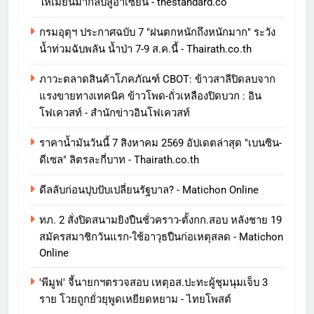
ให้เมียนมากลับสู่อาเซียน - thestandard.co
กรมอุตุฯ ประกาศฉบับ 7 "ฝนตกหนักถึงหนักมาก" ระวัง
น้ำท่วมฉับพลัน น้ำป่า 7-9 ส.ค.นี้ - Thairath.co.th
ภาวะตลาดสินค้าโภคภัณฑ์ CBOT: ข้าวสาลีปิดลบจาก
แรงขายทางเทคนิค ข้าวโพด-ถั่วเหลืองปิดบวก : อิน
โฟเควสท์ - สำนักข่าวอินโฟเควสท์
ราคาน้ำมันวันนี้ 7 สิงหาคม 2569 อัปเดตล่าสุด "เบนซิน-
ดีเซล" ลิตรละกี่บาท - Thairath.co.th
ดีลลับก่อนปุบปับเปลี่ยนรัฐบาล? - Matichon Online
ทภ. 2 สั่งปิดสนามยิงปืนชั่วคราว-ตั้งกก.สอบ หลังชาย 19
สมัครสมาชิกวันแรก-ใช้อาวุธปืนก่อเหตุสลด - Matichon
Online
'พีมูฟ' จี้นายกฯตรวจสอบ เหตุอส.ปะทะผู้ชุมนุมเจ็บ 3
ราย โวยถูกยั่วยุพูดเหยียดหยาม - ไทยโพสต์