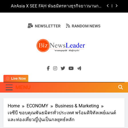
Skip
AirAsia X SEE FAH พันธมิตรทางธุรกิจยาวนานกว่า
to
20 ปี ต่อยอดเสิร์ฟความอร่อย ยกเมนูระดับตำนาน
“ข้าวหน้าไก่ราชวงศ์” พุ่งทะยานสู่น่านฟ้า
content
ททท. ร่วมมือกับ จุฬาลงกรณ์มหาวิทยาลัย จัดสัมมนา
ทางวิชาการและการตลาดเชิงรุก แนะเคล็ดลับปรับ
NEWSLETTER
RANDOM NEWS
ธุรกิจท่องเที่ยวไทย “ขายได้ ขายดี ขายนาน”
บ้านหนองสองห้องจัดใหญ่ “แห่เทียนพรรษา – ผ้าป่า
ซาเล้งปลอดเหล้าเข้าพรรษา 2569” ชูพลังชุมชน
สืบสานพุทธศาสนา สร้างสังคมปลอดเหล้า ภายใต้
Guangzhou Yinghao School Unveils Vision for
แนวคิด “90 วัน เก็บแต้มสุขภาพดี สิ่งดีๆ จะเกิดขึ้น”
Future-Ready Education
AirAsia X SEE FAH พันธมิตรทางธุรกิจยาวนานกว่า
BIZNEWSLEADE
20 ปี ต่อยอดเสิร์ฟความอร่อย ยกเมนูระดับตำนาน
"ครอบคลุมทุกมิติ เพื่อ…ผู้นำธุรกิจ"
“ข้าวหน้าไก่ราชวงศ์” พุ่งทะยานสู่น่านฟ้า
ททท. ร่วมมือกับ จุฬาลงกรณ์มหาวิทยาลัย จัดสัมมนา
ทางวิชาการและการตลาดเชิงรุก แนะเคล็ดลับปรับ
ธุรกิจท่องเที่ยวไทย “ขายได้ ขายดี ขายนาน”
Live Now
MENU
Home
ECONOMY
Business & Marketing
เจซีบี ขอบคุณพันธมิตรทั่วประเทศ พร้อมดิจิทัลเพย์เมนต์
และท่องเที่ยวญี่ปุ่นเป็นกลยุทธ์หลัก