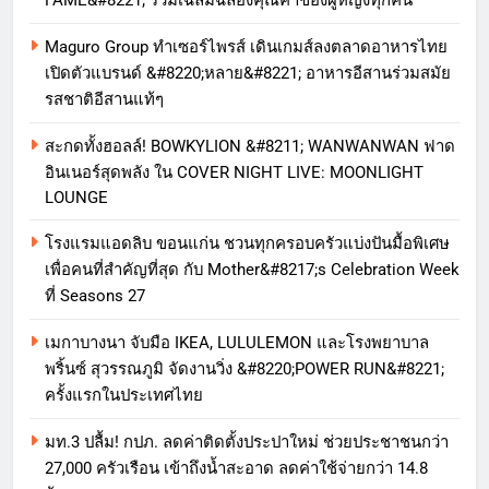
FAME&#8221; ร่วมเฉลิมฉลองคุณค่าของผู้หญิงทุกคน
Maguro Group ทำเซอร์ไพรส์ เดินเกมส์ลงตลาดอาหารไทย
เปิดตัวแบรนด์ &#8220;หลาย&#8221; อาหารอีสานร่วมสมัย
รสชาติอีสานแท้ๆ
สะกดทั้งฮอลล์! BOWKYLION &#8211; WANWANWAN ฟาด
อินเนอร์สุดพลัง ใน COVER NIGHT LIVE: MOONLIGHT
LOUNGE
โรงแรมแอดลิบ ขอนแก่น ชวนทุกครอบครัวแบ่งปันมื้อพิเศษ
เพื่อคนที่สำคัญที่สุด กับ Mother&#8217;s Celebration Week
ที่ Seasons 27
เมกาบางนา จับมือ IKEA, LULULEMON และโรงพยาบาล
พริ้นซ์ สุวรรณภูมิ จัดงานวิ่ง &#8220;POWER RUN&#8221;
ครั้งแรกในประเทศไทย
มท.3 ปลื้ม! กปภ. ลดค่าติดตั้งประปาใหม่ ช่วยประชาชนกว่า
27,000 ครัวเรือน เข้าถึงน้ำสะอาด ลดค่าใช้จ่ายกว่า 14.8