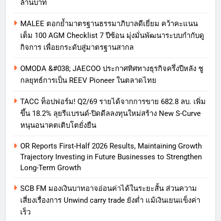
ล้านบาท
MALEE ตอกย้ำมาตรฐานธรรมาภิบาลดีเยี่ยม คว้าคะแนน
เต็ม 100 AGM Checklist 7 ปีซ้อน มุ่งมั่นพัฒนาระบบกำกับดู
กิจการ เพื่อยกระดับสู่มาตรฐานสากล
OMODA &#038; JAECOO ประกาศทิศทางธุรกิจครึ่งปีหลัง ชู
กลยุทธ์การเป็น REEV Pioneer ในตลาดไทย
TACC ท็อปฟอร์ม! Q2/69 รายได้จากการขาย 682.8 ลบ. เพิ่ม
ขึ้น 18.2% ลุยรีแบรนด์-ปิดดีลลงทุนใหม่สร้าง New S-Curve
หนุนอนาคตเติบโตยั่งยืน
OR Reports First-Half 2026 Results, Maintaining Growth
Trajectory Investing in Future Businesses to Strengthen
Long-Term Growth
SCB FM มองเงินบาทอาจอ่อนค่าได้ในระยะสั้น ส่วนความ
เสี่ยงเรื่องการ Unwind carry trade ยังต่ำ แม้เงินเยนแข็งค่า
เร็ว