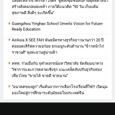
ปลอดเหล้าเข้าพรรษา 2569” ชูพลังชุมชนสืบสานพุทธศาสนา
สร้างสังคมปลอดเหล้า ภายใต้แนวคิด “90 วัน เก็บแต้ม
สุขภาพดี สิ่งดีๆ จะเกิดขึ้น”
Guangzhou Yinghao School Unveils Vision for Future-
Ready Education
AirAsia X SEE FAH พันธมิตรทางธุรกิจยาวนานกว่า 20 ปี
ต่อยอดเสิร์ฟความอร่อย ยกเมนูระดับตำนาน “ข้าวหน้าไก่
ราชวงศ์” พุ่งทะยานสู่น่านฟ้า
ททท. ร่วมมือกับ จุฬาลงกรณ์มหาวิทยาลัย จัดสัมมนาทาง
วิชาการและการตลาดเชิงรุก แนะเคล็ดลับปรับธุรกิจท่อง
เที่ยวไทย “ขายได้ ขายดี ขายนาน”
“อนาคตของลูก” เริ่มต้นจากการเลือกโรงเรียนที่ใช่!!! เปิดมุม
มองใหม่สู่การศึกษาระดับมัธยมในประเทศจีน