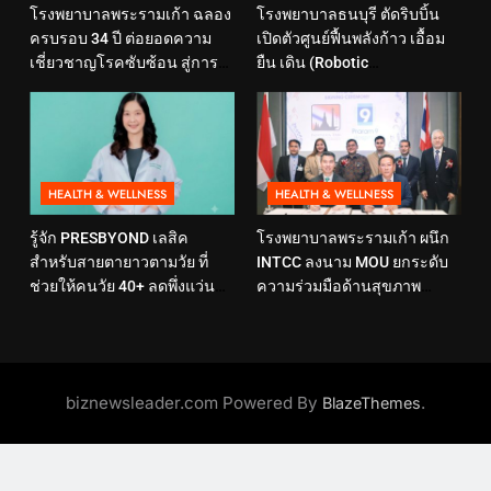
โรงพยาบาลพระรามเก้า ฉลอง
โรงพยาบาลธนบุรี ตัดริบบิ้น
ครบรอบ 34 ปี ต่อยอดความ
เปิดตัวศูนย์ฟื้นพลังก้าว เอื้อม
เชี่ยวชาญโรคซับซ้อน สู่การ
ยืน เดิน (Robotic
ดูแลสุขภาพเชิงป้องกันที่ตอบ
Rehabilitation Center) นำ
โจทย์ไลฟ์สไตล์ ภายใต้แนวคิด
เทคโนโลยีสุดล้ำ หุ่นยนต์ฝึก
“SELF-CARE IS HEALTHCARE”
เดิน มาเพิ่มประสิทธิภาพ
HEALTH & WELLNESS
HEALTH & WELLNESS
รู้จัก PRESBYOND เลสิค
โรงพยาบาลพระรามเก้า ผนึก
สำหรับสายตายาวตามวัย ที่
INTCC ลงนาม MOU ยกระดับ
ช่วยให้คนวัย 40+ ลดพึ่งแว่น
ความร่วมมือด้านสุขภาพ
และใช้ชีวิตได้คล่องตัวขึ้น
พร้อมรองรับผู้รับบริการชาว
อินโดนีเซียอย่างครบวงจร
biznewsleader.com Powered By
.
BlazeThemes