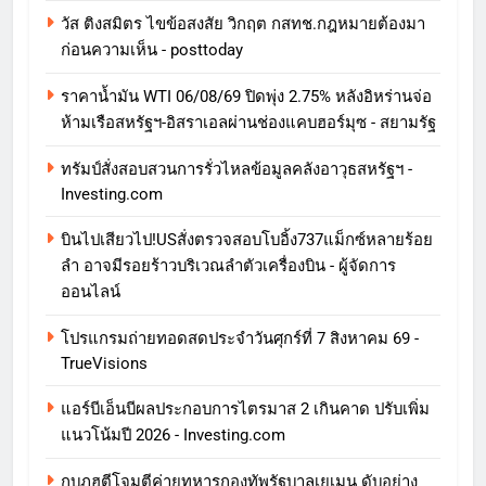
วัส ติงสมิตร ไขข้อสงสัย วิกฤต กสทช.กฎหมายต้องมา
ก่อนความเห็น - posttoday
ราคาน้ำมัน WTI 06/08/69 ปิดพุ่ง 2.75% หลังอิหร่านจ่อ
ห้ามเรือสหรัฐฯ-อิสราเอลผ่านช่องแคบฮอร์มุซ - สยามรัฐ
ทรัมป์สั่งสอบสวนการรั่วไหลข้อมูลคลังอาวุธสหรัฐฯ -
Investing.com
บินไปเสียวไป!USสั่งตรวจสอบโบอิ้ง737แม็กซ์หลายร้อย
ลำ อาจมีรอยร้าวบริเวณลำตัวเครื่องบิน - ผู้จัดการ
ออนไลน์
โปรแกรมถ่ายทอดสดประจำวันศุกร์ที่ 7 สิงหาคม 69 -
TrueVisions
แอร์บีเอ็นบีผลประกอบการไตรมาส 2 เกินคาด ปรับเพิ่ม
แนวโน้มปี 2026 - Investing.com
กบฏฮูตีโจมตีค่ายทหารกองทัพรัฐบาลเยเมน ดับอย่าง