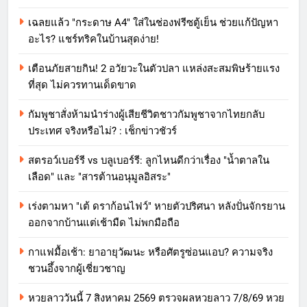
เฉลยแล้ว "กระดาษ A4" ใส่ในช่องฟรีซตู้เย็น ช่วยแก้ปัญหา
อะไร? แชร์ทริคในบ้านสุดง่าย!
เตือนภัยสายกิน! 2 อวัยวะในตัวปลา แหล่งสะสมพิษร้ายแรง
ที่สุด ไม่ควรทานเด็ดขาด
กัมพูชาสั่งห้ามนำร่างผู้เสียชีวิตชาวกัมพูชาจากไทยกลับ
ประเทศ จริงหรือไม่? : เช็กข่าวชัวร์
สตรอว์เบอร์รี vs บลูเบอร์รี: ลูกไหนดีกว่าเรื่อง "น้ำตาลใน
เลือด" และ "สารต้านอนุมูลอิสระ"
เร่งตามหา "เต้ ดราก้อนไฟว์" หายตัวปริศนา หลังปั่นจักรยาน
ออกจากบ้านแต่เช้ามืด ไม่พกมือถือ
กาแฟมื้อเช้า: ยาอายุวัฒนะ หรือศัตรูซ่อนแอบ? ความจริง
ชวนอึ้งจากผู้เชี่ยวชาญ
หวยลาววันนี้ 7 สิงหาคม 2569 ตรวจผลหวยลาว 7/8/69 หวย