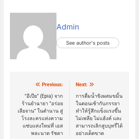
Admin
See author's posts
Previous:
Next:
Post
navigation
“อีเปีย” (Epia) จาก
การดื่มน้ำขิงผสมขมิ้น
ร้านยำฉายา “อร่อย
ในตอนเช้ากับภรรยา
เลียจาน” ในตำนาน สู่
ทำให้รู้สึกแข็งแรงขึ้น
โรงละครแห่งความ
ไม่เพลีย ไม่แฮ้งค์ และ
แซ่บแห่งใหม่ที่ เอส
สามารถเลิกสูบบุหรี่ได้
พละนาด รัชดา
อย่างเด็ดขาด