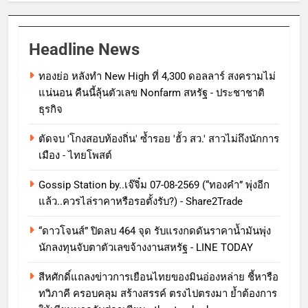
Headline News
ทองย่อ หลังทำ New High ที่ 4,300 ดอลลาร์ สงครามไม่
แน่นอน คืนนี้ลุ้นตัวเลข Nonfarm สหรัฐ - ประชาชาติ
ธุรกิจ
ตัดจบ 'โกงสอบท้องถิ่น' ซ้ำรอย 'ฮั้ว สว.' สาวไม่ถึงนักการ
เมือง - ไทยโพสต์
Gossip Station by..เจ๊จิ๋ม 07-08-2569 (“ทองคำ” พุ่งอีก
แล้ว..ควรไล่ราคาหรือรอตั้งรับ?) - Share2Trade
“ดาวโจนส์” ปิดลบ 464 จุด รับแรงกดดันราคาน้ำมันพุ่ง
นักลงทุนจับตาตัวเลขจ้างงานสหรัฐ - LINE TODAY
สีหศักดิ์แถลงข่าวการเยือนไทยของมินอ่องหล่าย ชี้หารือ
ทวิภาคี ครอบคลุม สร้างสรรค์ ตรงไปตรงมา ย้ำต้องการ