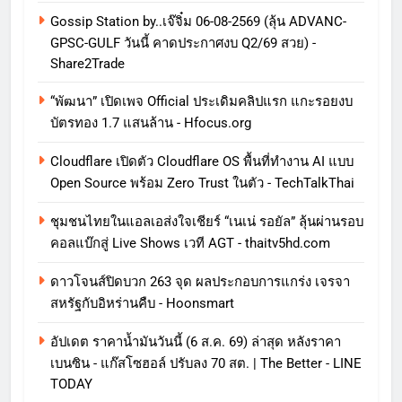
Gossip Station by..เจ๊จิ๋ม 06-08-2569 (ลุ้น ADVANC-
GPSC-GULF วันนี้ คาดประกาศงบ Q2/69 สวย) -
Share2Trade
“พัฒนา” เปิดเพจ Official ประเดิมคลิปแรก แกะรอยงบ
บัตรทอง 1.7 แสนล้าน - Hfocus.org
Cloudflare เปิดตัว Cloudflare OS พื้นที่ทำงาน AI แบบ
Open Source พร้อม Zero Trust ในตัว - TechTalkThai
ชุมชนไทยในแอลเอส่งใจเชียร์ “เนเน่ รอยัล” ลุ้นผ่านรอบ
คอลแบ๊กสู่ Live Shows เวที AGT - thaitv5hd.com
ดาวโจนส์ปิดบวก 263 จุด ผลประกอบการแกร่ง เจรจา
สหรัฐกับอิหร่านคืบ - Hoonsmart
อัปเดต ราคาน้ำมันวันนี้ (6 ส.ค. 69) ล่าสุด หลังราคา
เบนซิน - แก๊สโซฮอล์ ปรับลง 70 สต. | The Better - LINE
TODAY