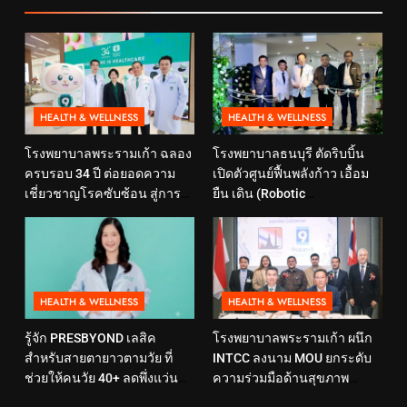
HEALTH & WELLNESS
HEALTH & WELLNESS
โรงพยาบาลพระรามเก้า ฉลอง
โรงพยาบาลธนบุรี ตัดริบบิ้น
ครบรอบ 34 ปี ต่อยอดความ
เปิดตัวศูนย์ฟื้นพลังก้าว เอื้อม
เชี่ยวชาญโรคซับซ้อน สู่การ
ยืน เดิน (Robotic
ดูแลสุขภาพเชิงป้องกันที่ตอบ
Rehabilitation Center) นำ
โจทย์ไลฟ์สไตล์ ภายใต้แนวคิด
เทคโนโลยีสุดล้ำ หุ่นยนต์ฝึก
“SELF-CARE IS HEALTHCARE”
เดิน มาเพิ่มประสิทธิภาพ
HEALTH & WELLNESS
HEALTH & WELLNESS
รู้จัก PRESBYOND เลสิค
โรงพยาบาลพระรามเก้า ผนึก
สำหรับสายตายาวตามวัย ที่
INTCC ลงนาม MOU ยกระดับ
ช่วยให้คนวัย 40+ ลดพึ่งแว่น
ความร่วมมือด้านสุขภาพ
และใช้ชีวิตได้คล่องตัวขึ้น
พร้อมรองรับผู้รับบริการชาว