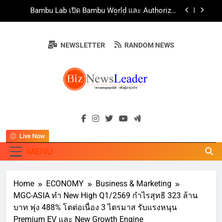
Skip
Bambu Lab เปิด Bambu World และ Authorized
to
Premium Store แห่งแรกในไทย เดินหน้าสร้าง
Community แห่งการเรียนรู้ผ่าน 3D Printing
content
Supersports ก้าวสู่ปีที่ 29 เปิดแคมเปญฉลองครบรอบ
29 ปี “มูฟไปให้ไกล ลุ้นไปโอซาก้า” ต่อยอดกลยุทธ์
NEWSLETTER
RANDOM NEWS
“Move to A New Height”
ททท. ร่วมมือกับ จุฬาลงกรณ์มหาวิทยาลัย จัดสัมมนา
ทางวิชาการและการตลาดเชิงรุก แนะเคล็ดลับปรับ
ธุรกิจท่องเที่ยวไทย “ขายได้ ขายดี ขายนาน”
“อนาคตของลูก” เริ่มต้นจากการเลือกโรงเรียนที่ใช่!!!
เปิดมุมมองใหม่สู่การศึกษาระดับมัธยมในประเทศจีน
Bambu Lab เปิด Bambu World และ Authorized
BIZNEWSLEADE
Premium Store แห่งแรกในไทย เดินหน้าสร้าง
"ครอบคลุมทุกมิติ เพื่อ…ผู้นำธุรกิจ"
Community แห่งการเรียนรู้ผ่าน 3D Printing
Supersports ก้าวสู่ปีที่ 29 เปิดแคมเปญฉลองครบรอบ
29 ปี “มูฟไปให้ไกล ลุ้นไปโอซาก้า” ต่อยอดกลยุทธ์
“Move to A New Height”
Live Now
MENU
Home
ECONOMY
Business & Marketing
MGC-ASIA ทำ New High Q1/2569 กำไรสุทธิ 323 ล้าน
บาท พุ่ง 488% โตต่อเนื่อง 3 ไตรมาส รับแรงหนุน
Premium EV และ New Growth Engine