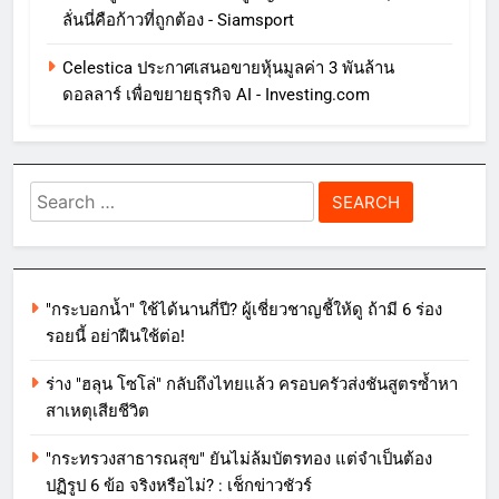
ลั่นนี่คือก้าวที่ถูกต้อง - Siamsport
Celestica ประกาศเสนอขายหุ้นมูลค่า 3 พันล้าน
ดอลลาร์ เพื่อขยายธุรกิจ AI - Investing.com
Search
for:
"กระบอกน้ำ" ใช้ได้นานกี่ปี? ผู้เชี่ยวชาญชี้ให้ดู ถ้ามี 6 ร่อง
รอยนี้ อย่าฝืนใช้ต่อ!
ร่าง "ฮลุน โซโล่" กลับถึงไทยแล้ว ครอบครัวส่งชันสูตรซ้ำหา
สาเหตุเสียชีวิต
"กระทรวงสาธารณสุข" ยันไม่ล้มบัตรทอง แต่จำเป็นต้อง
ปฏิรูป 6 ข้อ จริงหรือไม่? : เช็กข่าวชัวร์