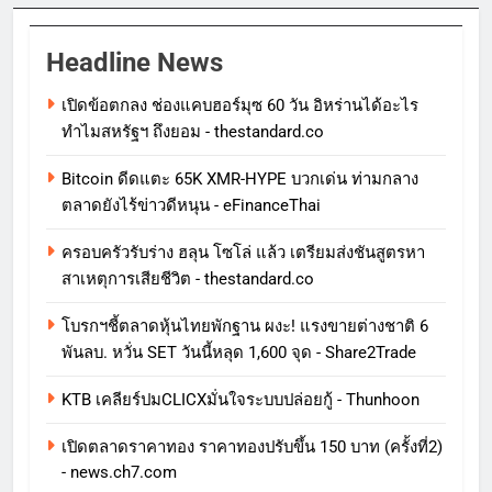
Headline News
เปิดข้อตกลง ช่องแคบฮอร์มุซ 60 วัน อิหร่านได้อะไร
ทำไมสหรัฐฯ ถึงยอม - thestandard.co
Bitcoin ดีดแตะ 65K XMR-HYPE บวกเด่น ท่ามกลาง
ตลาดยังไร้ข่าวดีหนุน - eFinanceThai
ครอบครัวรับร่าง ฮลุน โซโล่ แล้ว เตรียมส่งชันสูตรหา
สาเหตุการเสียชีวิต - thestandard.co
โบรกฯชี้ตลาดหุ้นไทยพักฐาน ผงะ! แรงขายต่างชาติ 6
พันลบ. หวั่น SET วันนี้หลุด 1,600 จุด - Share2Trade
KTB เคลียร์ปมCLICXมั่นใจระบบปล่อยกู้ - Thunhoon
เปิดตลาดราคาทอง ราคาทองปรับขึ้น 150 บาท (ครั้งที่2)
- news.ch7.com