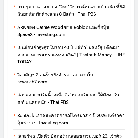
กรมอุทยานฯ แจงปม "วีระ" วิจารณ์คุณภาพบ้านพัก ชี้สิมิ
ลันยกเลิกพักค้างนาน 8 ปีแล้ว - Thai PBS
ARK ของ Cathie Wood ขาย Roblox และซื้อหุ้น
SpaceX - Investing.com
เยนอ่อนค่าสูงสุดในรอบ 40 ปี แต่ทำไมสหรัฐฯ ต้องมา
ช่วยผ่านการแทรกแซงค่าเงิน? | Thairath Money - LINE
TODAY
วิสามัญฯ 2 คนร้ายยิงตำรวจ สภ.ตากใบ -
news.ch7.com
สภาพอากาศวันนี้ "เหนือ-อีสาน-ตะวันออก-ใต้ฝั่งตะวัน
ตก" ฝนตกหนัก - Thai PBS
SanDisk เอาชนะคาดการณ์ไตรมาส 4 ปี 2026 แต่ราคา
หุ้นร่วงลง - Investing.com
ลิเวอร์พูล เปิดตัว บิคตอร์ มูนญอซ สวมเบอร์ 23, เจ้าตัว