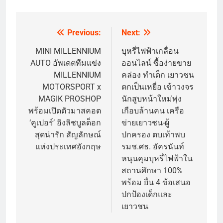
Previous:
Next:
Post
navigation
MINI MILLENNIUM
บุหรี่ไฟฟ้าเกลื่อน
AUTO อัพเดตทีมแข่ง
ออนไลน์ ซื้อง่ายขาย
MILLENNIUM
คล่อง ทำเด็ก เยาวชน
MOTORSPORT x
ตกเป็นเหยื่อ เข้าวงจร
MAGIK PROSHOP
นักสูบหน้าใหม่พุ่ง
พร้อมเปิดตัวมาสคอต
เกือบล้านคน เครือ
‘คูเปอร์’ อิงลิชบูลด็อก
ข่ายเยาวชน-ผู้
สุดน่ารัก สัญลักษณ์
ปกครอง ตบเท้าพบ
แห่งประเทศอังกฤษ
รมช.ศธ. อัครนันท์
หนุนคุมบุหรี่ไฟฟ้าใน
สถานศึกษา 100%
พร้อม ยื่น 4 ข้อเสนอ
ปกป้องเด็กและ
เยาวชน