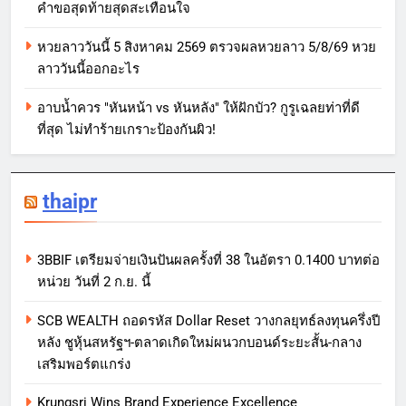
คำขอสุดท้ายสุดสะเทือนใจ
หวยลาววันนี้ 5 สิงหาคม 2569 ตรวจผลหวยลาว 5/8/69 หวย
ลาววันนี้ออกอะไร
อาบน้ำควร "หันหน้า vs หันหลัง" ให้ฝักบัว? กูรูเฉลยท่าที่ดี
ที่สุด ไม่ทำร้ายเกราะป้องกันผิว!
thaipr
3BBIF เตรียมจ่ายเงินปันผลครั้งที่ 38 ในอัตรา 0.1400 บาทต่อ
หน่วย วันที่ 2 ก.ย. นี้
SCB WEALTH ถอดรหัส Dollar Reset วางกลยุทธ์ลงทุนครึ่งปี
หลัง ชูหุ้นสหรัฐฯ-ตลาดเกิดใหม่ผนวกบอนด์ระยะสั้น-กลาง
เสริมพอร์ตแกร่ง
Krungsri Wins Brand Experience Excellence