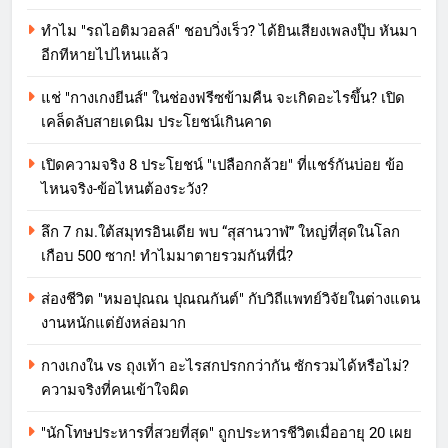
ทำไม "รถไอติมวอลล์" ชอบวิ่งเร็ว? ได้ยินเสียงเพลงปุ๊บ หันมา
อีกทีหายไปไหนแล้ว
แช่ "กางเกงยีนส์" ในช่องฟรีซข้ามคืน จะเกิดอะไรขึ้น? เปิด
เคล็ดลับสายเดนิม ประโยชน์เกินคาด
เปิดความจริง 8 ประโยชน์ "เปลือกกล้วย" ที่แชร์กันบ่อย ข้อ
ไหนจริง-ข้อไหนต้องระวัง?
ลึก 7 กม.ใต้สมุทรอินเดีย พบ “สุสานวาฬ” ใหญ่ที่สุดในโลก
เกือบ 500 ซาก! ทำไมมาตายรวมกันที่นี่?
ส่องชีวิต "หมอปุณณ ปุณณกันต์" กับวิถีแพทย์วิจัยในต่างแดน
งานหนักแต่ยังหล่อมาก
กางเกงใน vs ถุงเท้า อะไรสกปรกกว่ากัน ซักรวมได้หรือไม่?
ความจริงที่คนเข้าใจผิด
"นักโทษประหารที่สวยที่สุด" ถูกประหารชีวิตเมื่ออายุ 20 เผย