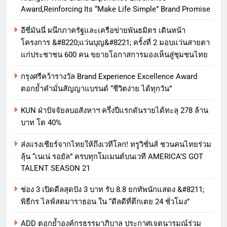
Award,Reinforcing Its “Make Life Simple” Brand Promise
อีซี่มันนี่ ผนึกภาครัฐและเครือข่ายพันธมิตร เดินหน้า
โครงการ &#8220;แว่นบุญ&#8221; ครั้งที่ 2 มอบแว่นสายตา
แก่ประชาชน 600 คน ขยายโอกาสการมองเห็นสู่ชุมชนไทย
กรุงศรีคว้ารางวัล Brand Experience Excellence Award
ตอกย้ำคำมั่นสัญญาแบรนด์ “ชีวิตง่าย ได้ทุกวัน”
KUN ฝ่าปัจจัยลบอสังหาฯ ครึ่งปีแรกดันรายได้ทะลุ 278 ล้าน
บาท โต 40%
ส่งแรงเชียร์จากไทยให้ถึงเวทีโลก! ทรูวิชั่นส์ ชวนคนไทยร่วม
ลุ้น “เนเน่ รอยัล” ครบทุกโมเมนต์บนเวที AMERICA’S GOT
TALENT SEASON 21
ช่อง 3 เปิดดีลสุดปัง 3 บาท รับ 8.8 ยกทัพนักแสดง &#8211;
พิธีกร ไลฟ์สดมาราธอน ใน “ดีลดีที่ตึกเตย 24 ชั่วโมง”
ADD ตอกย้ำองค์กรธรรมาภิบาล ประกาศเจตนารมณ์ร่วม