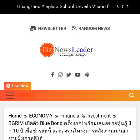
Skip
AirAsia X SEE FAH พันธมิตรทางธุรกิจยาวนานกว่า
to
20 ปี ต่อยอดเสิร์ฟความอร่อย ยกเมนูระดับตำนาน
“ข้าวหน้าไก่ราชวงศ์” พุ่งทะยานสู่น่านฟ้า
content
ททท. ร่วมมือกับ จุฬาลงกรณ์มหาวิทยาลัย จัดสัมมนา
ทางวิชาการและการตลาดเชิงรุก แนะเคล็ดลับปรับ
NEWSLETTER
RANDOM NEWS
ธุรกิจท่องเที่ยวไทย “ขายได้ ขายดี ขายนาน”
บ้านหนองสองห้องจัดใหญ่ “แห่เทียนพรรษา – ผ้าป่า
ซาเล้งปลอดเหล้าเข้าพรรษา 2569” ชูพลังชุมชน
สืบสานพุทธศาสนา สร้างสังคมปลอดเหล้า ภายใต้
Guangzhou Yinghao School Unveils Vision for
แนวคิด “90 วัน เก็บแต้มสุขภาพดี สิ่งดีๆ จะเกิดขึ้น”
Future-Ready Education
AirAsia X SEE FAH พันธมิตรทางธุรกิจยาวนานกว่า
BIZNEWSLEADE
20 ปี ต่อยอดเสิร์ฟความอร่อย ยกเมนูระดับตำนาน
"ครอบคลุมทุกมิติ เพื่อ…ผู้นำธุรกิจ"
“ข้าวหน้าไก่ราชวงศ์” พุ่งทะยานสู่น่านฟ้า
ททท. ร่วมมือกับ จุฬาลงกรณ์มหาวิทยาลัย จัดสัมมนา
ทางวิชาการและการตลาดเชิงรุก แนะเคล็ดลับปรับ
ธุรกิจท่องเที่ยวไทย “ขายได้ ขายดี ขายนาน”
Live Now
MENU
Home
ECONOMY
Financial & Investment
BGRIM เปิดตัว Blue Bond ครั้งแรก! พร้อมเสนอขายหุ้นกู้ 3
– 10 ปี เพื่อชำระหนี้ และลงทุนโครงการพลังงานลมนอก
ชายฝั่งเกาหลีใต้