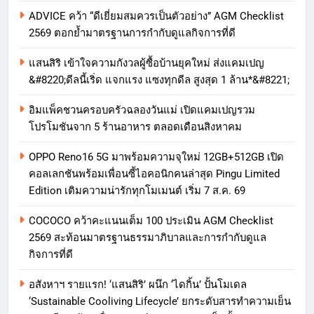
ADVICE คว้า “ดีเยี่ยมสมควรเป็นตัวอย่าง” AGM Checklist
2569 ตอกย้ำมาตรฐานการกำกับดูแลกิจการที่ดี
แสนสิริ เข้าใจความกังวลผู้ซื้อบ้านยุคใหม่ ส่งแคมเปญ
&#8220;ดีลนี้เริ่ด แจกแรง แซงทุกดีล สูงสุด 1 ล้าน*&#8221;
อิมแพ็คชวนครอบครัวฉลองวันแม่ เปิดแคมเปญรวม
โปรโมชันจาก 5 ร้านอาหาร ตลอดเดือนสิงหาคม
OPPO Reno16 5G มาพร้อมความจุใหม่ 12GB+512GB เปิด
คอลเลกชันพร้อมเพื่อนซี้ไอคอนิกคนล่าสุด Pingu Limited
Edition เติมความน่ารักทุกโมเมนต์ เริ่ม 7 ส.ค. 69
COCOCO คว้าคะแนนเต็ม 100 ประเมิน AGM Checklist
2569 สะท้อนมาตรฐานธรรมาภิบาลและการกำกับดูแล
กิจการที่ดี
อสังหาฯ รายแรก! ‘แสนสิริ’ ผนึก ‘ไดกิ้น’ ปั้นโมเดล
‘Sustainable Cooliving Lifecycle’ ยกระดับสารทำความเย็น