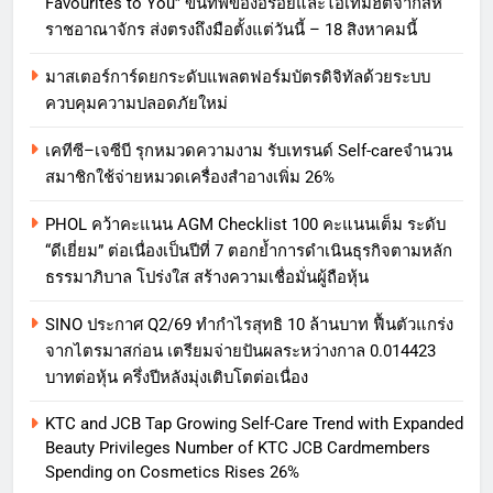
Favourites to You” ขนทัพของอร่อยและไอเท็มฮิตจากสห
ราชอาณาจักร ส่งตรงถึงมือตั้งแต่วันนี้ – 18 สิงหาคมนี้
มาสเตอร์การ์ดยกระดับแพลตฟอร์มบัตรดิจิทัลด้วยระบบ
ควบคุมความปลอดภัยใหม่
เคทีซี–เจซีบี รุกหมวดความงาม รับเทรนด์ Self-careจำนวน
สมาชิกใช้จ่ายหมวดเครื่องสำอางเพิ่ม 26%
PHOL คว้าคะแนน AGM Checklist 100 คะแนนเต็ม ระดับ
“ดีเยี่ยม” ต่อเนื่องเป็นปีที่ 7 ตอกย้ำการดำเนินธุรกิจตามหลัก
ธรรมาภิบาล โปร่งใส สร้างความเชื่อมั่นผู้ถือหุ้น
SINO ประกาศ Q2/69 ทำกำไรสุทธิ 10 ล้านบาท ฟื้นตัวแกร่ง
จากไตรมาสก่อน เตรียมจ่ายปันผลระหว่างกาล 0.014423
บาทต่อหุ้น ครึ่งปีหลังมุ่งเติบโตต่อเนื่อง
KTC and JCB Tap Growing Self-Care Trend with Expanded
Beauty Privileges Number of KTC JCB Cardmembers
Spending on Cosmetics Rises 26%