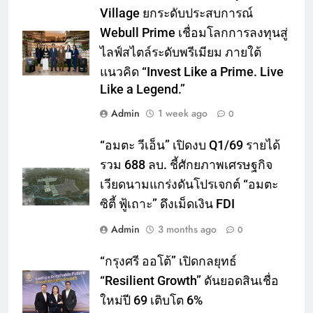
Village ยกระดับประสบการณ์
Webull Prime เชื่อมโลกการลงทุนสู่
ไลฟ์สไตล์ระดับพรีเมียม ภายใต้
แนวคิด “Invest Like a Prime. Live
Like a Legend.”
Admin
1 week ago
0
“อมตะ วีเอ็น” เปิดงบ Q1/69 รายได้
รวม 688 ลบ. ชี้ศักยภาพเศรษฐกิจ
เวียดนามแกร่งดันโปรเจกต์ “อมตะ
ซิตี้ ฟู้เถาะ” ดึงเม็ดเงิน FDI
Admin
3 months ago
0
“กรุงศรี ออโต้” เปิดกลยุทธ์
“Resilient Growth” ดันยอดสินเชื่อ
ใหม่ปี 69 เติบโต 6%