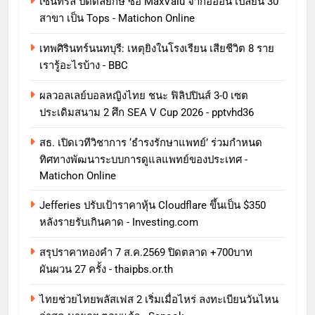
เซ็นทรัล ปิดดีลยักษ์ ซื้อ MaxValu จากอิออน เปลี่ยน 30
สาขา เป็น Tops - Matichon Online
เทพศิรินทร์นนทบุรี: เหตุยิงในโรงเรียน เสียชีวิต 8 ราย
เรารู้อะไรบ้าง - BBC
ผลวอลเลย์บอลหญิงไทย ชนะ ฟิลิปปินส์ 3-0 เซต
ประเดิมสนาม 2 ศึก SEA V Cup 2026 - pptvhd36
สธ. เปิดเวทีวิชาการ ‘ธำรงรักษาแพทย์’ ร่วมกำหนด
ทิศทางพัฒนาระบบการดูแลแพทย์ของประเทศ -
Matichon Online
Jefferies ปรับเป้าราคาหุ้น Cloudflare ขึ้นเป็น $350
หลังรายรับเกินคาด - Investing.com
สรุปราคาทองคำ 7 ส.ค.2569 ปิดตลาด +700บาท
ผันผวน 27 ครั้ง - thaipbs.or.th
ไทยช่วยไทยพลัสเฟส 2 เริ่มเมื่อไหร่ ลงทะเบียนวันไหน