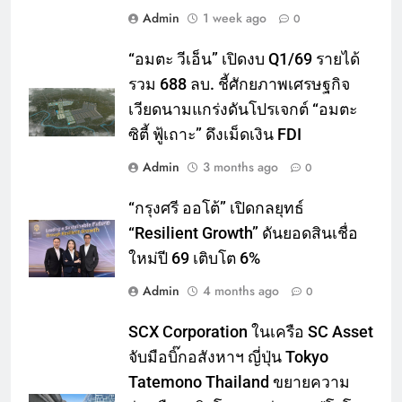
Admin
1 week ago
0
“อมตะ วีเอ็น” เปิดงบ Q1/69 รายได้
รวม 688 ลบ. ชี้ศักยภาพเศรษฐกิจ
เวียดนามแกร่งดันโปรเจกต์ “อมตะ
ซิตี้ ฟู้เถาะ” ดึงเม็ดเงิน FDI
Admin
3 months ago
0
“กรุงศรี ออโต้” เปิดกลยุทธ์
“Resilient Growth” ดันยอดสินเชื่อ
ใหม่ปี 69 เติบโต 6%
Admin
4 months ago
0
SCX Corporation ในเครือ SC Asset
จับมือบิ๊กอสังหาฯ ญี่ปุ่น Tokyo
Tatemono Thailand ขยายความ