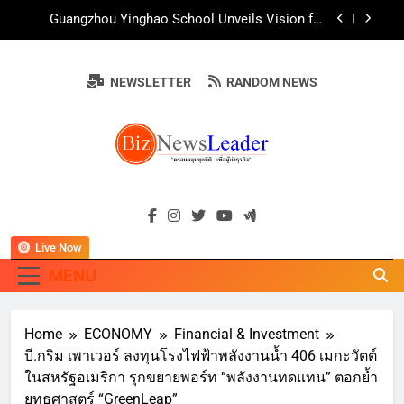
Skip
AirAsia X SEE FAH พันธมิตรทางธุรกิจยาวนานกว่า
to
20 ปี ต่อยอดเสิร์ฟความอร่อย ยกเมนูระดับตำนาน
“ข้าวหน้าไก่ราชวงศ์” พุ่งทะยานสู่น่านฟ้า
content
ททท. ร่วมมือกับ จุฬาลงกรณ์มหาวิทยาลัย จัดสัมมนา
ทางวิชาการและการตลาดเชิงรุก แนะเคล็ดลับปรับ
NEWSLETTER
RANDOM NEWS
ธุรกิจท่องเที่ยวไทย “ขายได้ ขายดี ขายนาน”
บ้านหนองสองห้องจัดใหญ่ “แห่เทียนพรรษา – ผ้าป่า
ซาเล้งปลอดเหล้าเข้าพรรษา 2569” ชูพลังชุมชน
สืบสานพุทธศาสนา สร้างสังคมปลอดเหล้า ภายใต้
Guangzhou Yinghao School Unveils Vision for
แนวคิด “90 วัน เก็บแต้มสุขภาพดี สิ่งดีๆ จะเกิดขึ้น”
Future-Ready Education
AirAsia X SEE FAH พันธมิตรทางธุรกิจยาวนานกว่า
BIZNEWSLEADE
20 ปี ต่อยอดเสิร์ฟความอร่อย ยกเมนูระดับตำนาน
"ครอบคลุมทุกมิติ เพื่อ…ผู้นำธุรกิจ"
“ข้าวหน้าไก่ราชวงศ์” พุ่งทะยานสู่น่านฟ้า
ททท. ร่วมมือกับ จุฬาลงกรณ์มหาวิทยาลัย จัดสัมมนา
ทางวิชาการและการตลาดเชิงรุก แนะเคล็ดลับปรับ
ธุรกิจท่องเที่ยวไทย “ขายได้ ขายดี ขายนาน”
Live Now
MENU
Home
ECONOMY
Financial & Investment
บี.กริม เพาเวอร์ ลงทุนโรงไฟฟ้าพลังงานน้ำ 406 เมกะวัตต์
ในสหรัฐอเมริกา รุกขยายพอร์ท “พลังงานทดแทน” ตอกย้ำ
ยุทธศาสตร์ “GreenLeap”