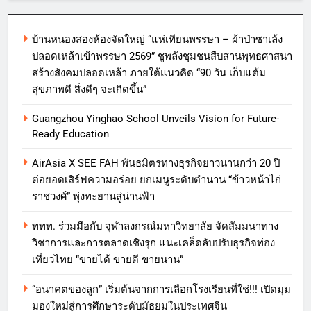
บ้านหนองสองห้องจัดใหญ่ “แห่เทียนพรรษา – ผ้าป่าซาเล้ง
ปลอดเหล้าเข้าพรรษา 2569” ชูพลังชุมชนสืบสานพุทธศาสนา
สร้างสังคมปลอดเหล้า ภายใต้แนวคิด “90 วัน เก็บแต้ม
สุขภาพดี สิ่งดีๆ จะเกิดขึ้น”
Guangzhou Yinghao School Unveils Vision for Future-
Ready Education
AirAsia X SEE FAH พันธมิตรทางธุรกิจยาวนานกว่า 20 ปี
ต่อยอดเสิร์ฟความอร่อย ยกเมนูระดับตำนาน “ข้าวหน้าไก่
ราชวงศ์” พุ่งทะยานสู่น่านฟ้า
ททท. ร่วมมือกับ จุฬาลงกรณ์มหาวิทยาลัย จัดสัมมนาทาง
วิชาการและการตลาดเชิงรุก แนะเคล็ดลับปรับธุรกิจท่อง
เที่ยวไทย “ขายได้ ขายดี ขายนาน”
“อนาคตของลูก” เริ่มต้นจากการเลือกโรงเรียนที่ใช่!!! เปิดมุม
มองใหม่สู่การศึกษาระดับมัธยมในประเทศจีน