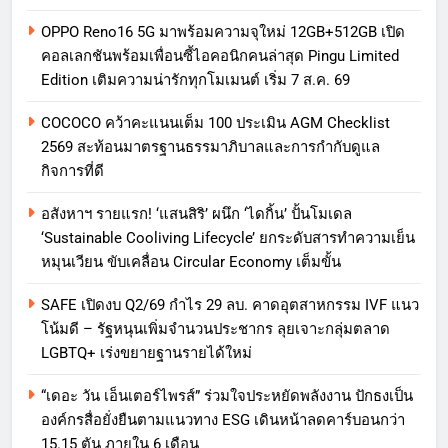
OPPO Reno16 5G มาพร้อมความจุใหม่ 12GB+512GB เปิด
คอลเลกชันพร้อมเพื่อนซี้ไอคอนิกคนล่าสุด Pingu Limited
Edition เติมความน่ารักทุกโมเมนต์ เริ่ม 7 ส.ค. 69
COCOCO คว้าคะแนนเต็ม 100 ประเมิน AGM Checklist
2569 สะท้อนมาตรฐานธรรมาภิบาลและการกำกับดูแล
กิจการที่ดี
อสังหาฯ รายแรก! ‘แสนสิริ’ ผนึก ‘ไดกิ้น’ ปั้นโมเดล
‘Sustainable Cooliving Lifecycle’ ยกระดับสารทำความเย็น
หมุนเวียน ขับเคลื่อน Circular Economy เต็มขั้น
SAFE เปิดงบ Q2/69 กำไร 29 ลบ. คาดอุตสาหกรรม IVF แนว
โน้มดี – รัฐหนุนเพิ่มจำนวนประชากร ลุยเจาะกลุ่มตลาด
LGBTQ+ เร่งขยายฐานรายได้ใหม่
“เดอะ วัน เอ็นเตอร์ไพรส์” ร่วมใจประหยัดพลังงาน ปักธงเป็น
องค์กรสื่อยั่งยืนตามแนวทาง ESG เดินหน้าลดคาร์บอนกว่า
15.15 ตัน ภายใน 6 เดือน