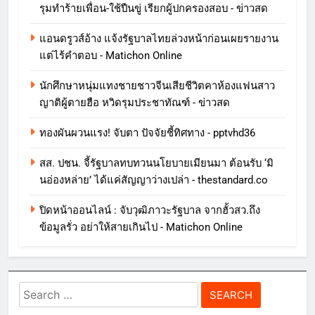
รุมทำร้ายเพื่อน-ใช้ปืนขู่ เรียกผู้ปกครองสอบ - ข่าวสด
แอนดรูวส์อ้าง แจ้งรัฐบาลไทยล่วงหน้าก่อนเผยรายงาน
แต่ไร้คำตอบ - Matichon Online
นักศึกษาหนุ่มแทงชายชาวจีนเสียชีวิตคาห้องแฟนสาว
ญาติผู้ตายฮือ หวิดรุมประชาทัณฑ์ - ข่าวสด
ทองผันผวนแรง! จับตา ปัจจัยชี้ทิศทาง - pptvhd36
สส. ปชน. จี้รัฐบาลทบทวนนโยบายเมียนมา ต้อนรับ ‘มิ
นอ่องหล่าย’ ได้แค่สัญญาว่างเปล่า - thestandard.co
ปิดหน้าออนไลน์ : จับวุฒิภาวะรัฐบาล จากฮั้วสว.ถึง
ข้อมูลรั่ว อย่าให้สายเกินไป - Matichon Online
Search
for: