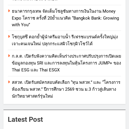
ธนาคารกรุงเทพ จัดเต็มโซลูชันทางการเงินในงาน Money
Expo โคราช ครั้งที่ 20ย้ำแนวคิด “Bangkok Bank: Growing
with You”
โชกุบุสซึ ตอกย้ำผู้นำครีมอาบน้ำ รีเฟรชแบรนด์ครั้งใหญ่มุ่ง
เจาะคนเจนใหม่ ปลุกกระแสผิวโชกุผิวโชว์ได้
ก.ล.ต. เปิดรับฟังความคิดเห็นร่างประกาศปรับปรุงการเปิดเผย
ข้อมูลกองทุน SRI และการลงทุนในหุ้นโครงการ JUMP+ ของ
Thai ESG และ Thai ESGX
สสวท. เปิดรับสมัครสอบคัดเลือก “ทุน พสวท.” และ “โครงการ
ห้องเรียน พสวท.” ปีการศึกษา 2569 ชวน ม.3 ก้าวสู่เส้นทาง
นักวิทยาศาสตร์รุ่นใหม่
Latest Post