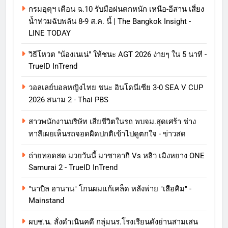
กรมอุตุฯ เตือน ฉ.10 รับมือฝนตกหนัก เหนือ-อีสาน เสี่ยง
น้ำท่วมฉับพลัน 8-9 ส.ค. นี้ | The Bangkok Insight -
LINE TODAY
วิธีโหวต "น้องเนเน่" ให้ชนะ AGT 2026 ง่ายๆ ใน 5 นาที -
TrueID InTrend
วอลเลย์บอลหญิงไทย ชนะ อินโดนีเซีย 3-0 SEA V CUP
2026 สนาม 2 - Thai PBS
สาวพนักงานบริษัท เสียชีวิตในรถ พบจม.สุดเศร้า ช่าง
ทาสีเผยเห็นรถจอดผิดปกติเข้าไปดูตกใจ - ข่าวสด
ถ่ายทอดสด มวยวันนี้ มาซาอากิ Vs หลิว เมิงหยาง ONE
Samurai 2 - TrueID InTrend
"นาบิล อานาน" โกนผมแก้เคล็ด หลังพ่าย "เสือคิม" -
Mainstand
ผบช.น. สั่งดำเนินคดี กลุ่มนร.โรงเรียนดังย่านสามเสน