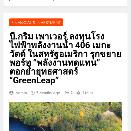
FINANCIAL & INVESTMENT
บี.กริม เพาเวอร์ ลงทุนโรง
ไฟฟ้าพลังงานน้ำ 406 เมกะ
วัตต์ ในสหรัฐอเมริกา รุกขยาย
พอร์ท “พลังงานทดแทน”
ตอกย้ำยุทธศาสตร์
“GreenLeap”
0
Admin
7 Months Ago
1 Mins