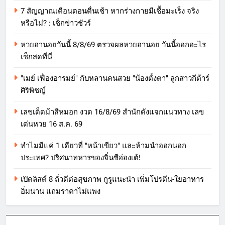
7 สัญญาณเตือนตอนตื่นเช้า หากร่างกายมีเชื้อมะเร็ง จริง
หรือไม่? : เช็กข่าวชัวร์
หวยฮานอยวันนี้ 8/8/69 ตรวจผลหวยฮานอย วันนี้ออกอะไร
เช็กสดที่นี่
"เมย์ เฟื่องอารมย์" กับหลานคนสวย "น้องตั้งตา" ลูกสาวกีต้าร์
ศิริพิชญ์
เลขเด็ดม้าสีหมอก งวด 16/8/69 สำนักดังแจกแนวทาง เลข
เด่นหวย 16 ส.ค. 69
ทำไมมีแค่ 1 เดียวที่ "หน้าเขียว" และห้ามนำออกนอก
ประเทศ? ปริศนาทหารของจิ๋นซีฮ่องเต้!
เปิดลิสต์ 8 ถั่วดีต่อสุขภาพ กูรูแนะนำ เพิ่มโปรตีน-ใยอาหาร
อิ่มนาน แถมราคาไม่แพง