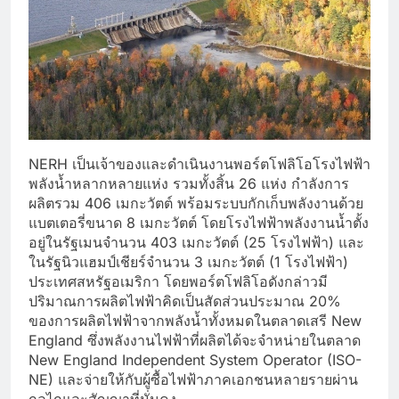
NERH เป็นเจ้าของและดำเนินงานพอร์ตโฟลิโอโรงไฟฟ้า
พลังน้ำหลากหลายแห่ง รวมทั้งสิ้น 26 แห่ง กำลังการ
ผลิตรวม 406 เมกะวัตต์ พร้อมระบบกักเก็บพลังงานด้วย
แบตเตอรี่ขนาด 8 เมกะวัตต์ โดยโรงไฟฟ้าพลังงานน้ำตั้ง
อยู่ในรัฐเมนจำนวน 403 เมกะวัตต์ (25 โรงไฟฟ้า) และ
ในรัฐนิวแฮมป์เชียร์จำนวน 3 เมกะวัตต์ (1 โรงไฟฟ้า)
ประเทศสหรัฐอเมริกา โดยพอร์ตโฟลิโอดังกล่าวมี
ปริมาณการผลิตไฟฟ้าคิดเป็นสัดส่วนประมาณ 20%
ของการผลิตไฟฟ้าจากพลังน้ำทั้งหมดในตลาดเสรี New
England ซึ่งพลังงานไฟฟ้าที่ผลิตได้จะจำหน่ายในตลาด
New England Independent System Operator (ISO-
NE) และจ่ายให้กับผู้ซื้อไฟฟ้าภาคเอกชนหลายรายผ่าน