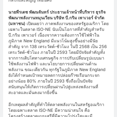
กลไกและสัญญาที่มั่นคง
นายพีรเดช พัฒนจันทร์ ประธานเจ้าหน้าที่บริหาร ธุรกิจ
พัฒนาพลังงานหมุนเวียน บริษัท บี.กริม เพาเวอร์ จำกัด
(มหาชน)
เปิดเผยว่า ภาคพลังงานของสหรัฐอเมริกา โดย
เฉพาะในตลาด ISO-NE นับเป็นโอกาสที่สำคัญสำหรับ
บี.กริม เพาเวอร์ เนื่องจากความต้องการใช้ไฟฟ้าใน
ภูมิภาค New England มีแนวโน้มสูงขึ้นอย่างมีนัย
สำคัญ จาก 138 เทระวัตต์-ชั่วโมง ในปี 2568 เป็น 256
เทระวัตต์-ชั่วโมง ภายในปี 2593 โดยมีปัจจัยสำคัญทั้ง
จากการเติบโตทางเศรษฐกิจ การปรับเปลี่ยนรูปแบบมา
ใช้พลังงานไฟฟ้า และนโยบายการเปลี่ยนผ่านด้าน
พลังงาน ขณะเดียวกัน ทุกรัฐในภูมิภาค New England
ยังได้กำหนดเป้าหมายลดการปล่อยก๊าซเรือนกระจก
อย่างน้อย 80% ภายในปี 2593 ซึ่งถือเป็นปัจจัย
สนับสนุนให้เกิดการเปลี่ยนผ่านไปสู่แหล่งพลังงานที่
สะอาดและมั่นคงมากยิ่งขึ้น
อีกเหตุผลสำคัญที่ทำให้ตลาดพลังงานในสหรัฐอเมริกา
โดยเฉพาะตลาด ISO-NE มีความน่าสนใจ คือ
โครงสร้างตลาดแบบเสรีที่มีความโปร่งใสและมี