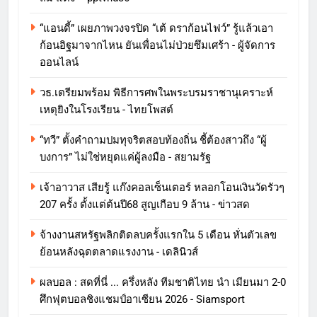
“แอนดี้” เผยภาพวงจรปิด “เต้ ดราก้อนไฟว์” รู้แล้วเอา
ก้อนอิฐมาจากไหน ยันเพื่อนไม่ป่วยซึมเศร้า - ผู้จัดการ
ออนไลน์
วธ.เตรียมพร้อม พิธีการศพในพระบรมราชานุเคราะห์
เหตุยิงในโรงเรียน - ไทยโพสต์
“ทวี” ตั้งคำถามปมทุจริตสอบท้องถิ่น ชี้ต้องสาวถึง “ผู้
บงการ” ไม่ใช่หยุดแค่ผู้ลงมือ - สยามรัฐ
เจ้าอาวาส เสียรู้ แก๊งคอลเซ็นเตอร์ หลอกโอนเงินวัดรัวๆ
207 ครั้ง ตั้งแต่ต้นปี68 สูญเกือบ 9 ล้าน - ข่าวสด
จ้างงานสหรัฐพลิกติดลบครั้งแรกใน 5 เดือน หั่นตัวเลข
ย้อนหลังฉุดตลาดแรงงาน - เดลินิวส์
ผลบอล : สดที่นี่ ... ครึ่งหลัง ทีมชาติไทย นำ เมียนมา 2-0
ศึกฟุตบอลชิงแชมป์อาเซียน 2026 - Siamsport