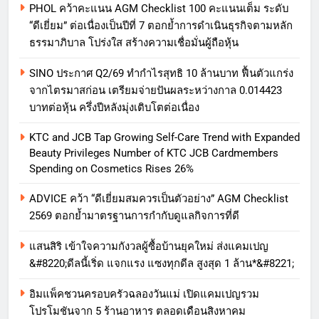
PHOL คว้าคะแนน AGM Checklist 100 คะแนนเต็ม ระดับ
“ดีเยี่ยม” ต่อเนื่องเป็นปีที่ 7 ตอกย้ำการดำเนินธุรกิจตามหลัก
ธรรมาภิบาล โปร่งใส สร้างความเชื่อมั่นผู้ถือหุ้น
SINO ประกาศ Q2/69 ทำกำไรสุทธิ 10 ล้านบาท ฟื้นตัวแกร่ง
จากไตรมาสก่อน เตรียมจ่ายปันผลระหว่างกาล 0.014423
บาทต่อหุ้น ครึ่งปีหลังมุ่งเติบโตต่อเนื่อง
KTC and JCB Tap Growing Self-Care Trend with Expanded
Beauty Privileges Number of KTC JCB Cardmembers
Spending on Cosmetics Rises 26%
ADVICE คว้า “ดีเยี่ยมสมควรเป็นตัวอย่าง” AGM Checklist
2569 ตอกย้ำมาตรฐานการกำกับดูแลกิจการที่ดี
แสนสิริ เข้าใจความกังวลผู้ซื้อบ้านยุคใหม่ ส่งแคมเปญ
&#8220;ดีลนี้เริ่ด แจกแรง แซงทุกดีล สูงสุด 1 ล้าน*&#8221;
อิมแพ็คชวนครอบครัวฉลองวันแม่ เปิดแคมเปญรวม
โปรโมชันจาก 5 ร้านอาหาร ตลอดเดือนสิงหาคม