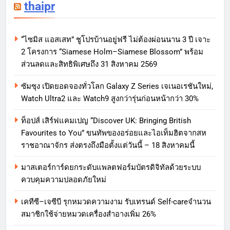
thaipr
“ไซมิส แอสเสท” ชูโปรบ้านอยู่ฟรี ไม่ต้องผ่อนนาน 3 ปี เจาะ
2 โครงการ “Siamese Holm–Siamese Blossom” พร้อม
ส่วนลดและสิทธิพิเศษถึง 31 สิงหาคม 2569
ซัมซุง เปิดยอดจองทั่วโลก Galaxy Z Series เจเนอเรชันใหม่,
Watch Ultra2 และ Watch9 สูงกว่ารุ่นก่อนหน้ากว่า 30%
ท็อปส์ เสิร์ฟแคมเปญ “Discover UK: Bringing British
Favourites to You” ขนทัพของอร่อยและไอเท็มฮิตจากสห
ราชอาณาจักร ส่งตรงถึงมือตั้งแต่วันนี้ – 18 สิงหาคมนี้
มาสเตอร์การ์ดยกระดับแพลตฟอร์มบัตรดิจิทัลด้วยระบบ
ควบคุมความปลอดภัยใหม่
เคทีซี–เจซีบี รุกหมวดความงาม รับเทรนด์ Self-careจำนวน
สมาชิกใช้จ่ายหมวดเครื่องสำอางเพิ่ม 26%