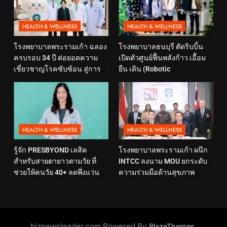
HEALTH & WELLNESS
HEALTH & WELLNESS
โรงพยาบาลพระรามเก้า ฉลอง
โรงพยาบาลธนบุรี ตัดริบบิ้น
ครบรอบ 34 ปี ต่อยอดความ
เปิดตัวศูนย์ฟื้นพลังก้าว เอื้อม
เชี่ยวชาญโรคซับซ้อน สู่การ
ยืน เดิน (Robotic
ดูแลสุขภาพเชิงป้องกันที่ตอบ
Rehabilitation Center) นำ
โจทย์ไลฟ์สไตล์ ภายใต้แนวคิด
เทคโนโลยีสุดล้ำ หุ่นยนต์ฝึก
“SELF-CARE IS HEALTHCARE”
เดิน มาเพิ่มประสิทธิภาพ
HEALTH & WELLNESS
HEALTH & WELLNESS
รู้จัก PRESBYOND เลสิค
โรงพยาบาลพระรามเก้า ผนึก
สำหรับสายตายาวตามวัย ที่
INTCC ลงนาม MOU ยกระดับ
ช่วยให้คนวัย 40+ ลดพึ่งแว่น
ความร่วมมือด้านสุขภาพ
และใช้ชีวิตได้คล่องตัวขึ้น
พร้อมรองรับผู้รับบริการชาว
อินโดนีเซียอย่างครบวงจร
biznewsleader.com Powered By
.
BlazeThemes