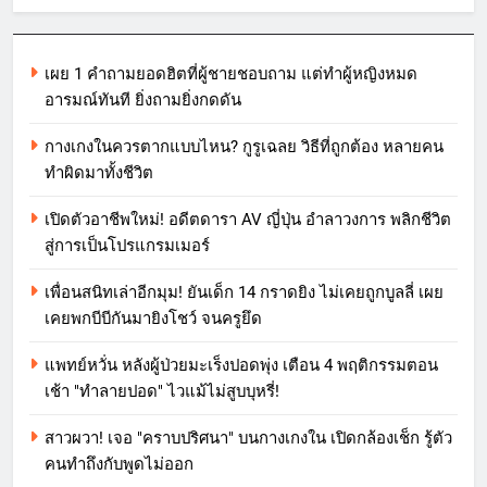
เผย 1 คำถามยอดฮิตที่ผู้ชายชอบถาม แต่ทำผู้หญิงหมด
อารมณ์ทันที ยิ่งถามยิ่งกดดัน
กางเกงในควรตากแบบไหน? กูรูเฉลย วิธีที่ถูกต้อง หลายคน
ทำผิดมาทั้งชีวิต
เปิดตัวอาชีพใหม่! อดีตดารา AV ญี่ปุ่น อำลาวงการ พลิกชีวิต
สู่การเป็นโปรแกรมเมอร์
เพื่อนสนิทเล่าอีกมุม! ยันเด็ก 14 กราดยิง ไม่เคยถูกบูลลี่ เผย
เคยพกบีบีกันมายิงโชว์ จนครูยึด
แพทย์หวั่น หลังผู้ป่วยมะเร็งปอดพุ่ง เตือน 4 พฤติกรรมตอน
เช้า "ทำลายปอด" ไวแม้ไม่สูบบุหรี่!
สาวผวา! เจอ "คราบปริศนา" บนกางเกงใน เปิดกล้องเช็ก รู้ตัว
คนทำถึงกับพูดไม่ออก