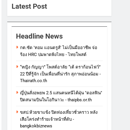
Latest Post
Headline News
กต.ซัด 'ทอม แอนดรูส์' ไม่เป็นมืออาชีพ จ่อ
ร้อง HRC ปมพาดพิงไทย - ไทยโพสต์
“หญิง กัญญา” โพสต์อาลัย “เต้ ดราก้อนไฟว์”
22 ปีที่รู้จัก เป็นเพื่อนที่น่ารัก สุภาพอ่อนน้อม -
Thairath.co.th
ญี่ปุ่นสั่งอพยพ 2.5 แสนคนหนีไต้ฝุ่น "ดอลฟิน"
ปิดสนามบินในโอกินาวะ - thaipbs.or.th
ขสป.ห้วยขาแข้ง ปิดท่องเที่ยวชั่วคราว หลัง
เสือโคร่งทำร้ายเจ้าหน้าที่ดับ -
bangkokbiznews