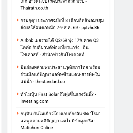
เล็ก อ้างคนขับโรคประจำตัวกำเริบ -
Thairath.co.th
กรมอุตุฯ ประกาศฉบับที่ 8 เตือนอิทธิพลมรสุม
ส่งผลให้ฝนตกหนัก 7-9 ส.ค. 69 - pptvhd36
Airbnb เผยรายได้ Q2/69 พุ่ง 17% คาด Q3
โตต่อ รับดีมานด์ท่องเที่ยวแกร่ง : อิน
โฟเควสท์ - สำนักข่าวอินโฟเควสท์
มินอ่องหล่ายพบประธานวุฒิสภาไทย พร้อม
ร่วมมือแก้ปัญหามลพิษข้ามแดน-สารพิษใน
แม่น้ำ - thestandard.co
ทําไมหุ้น First Solar ถึงพุ่งขึ้นแรงวันนี้? -
Investing.com
อนุทิน ยันไม่เกี่ยวโกงสอบท้องถิ่น ซัด ‘โรม’
แค่พูดตามสติปัญญา แต่ไม่มีข้อมูลจริง -
Matichon Online