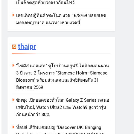
เป็นช็อตสุดท้ายวงดราก้อนไฟว์
เลขเด็ดปฏิทินคำชะโนด งวด 16/8/69 ปล่อยเลข
มงคลพญานาค แนวทางหวยงวดนี้
thaipr
“ไซมิส แอสเสท” ชูโปรบ้านอยู่ฟรี ไม่ต้องผ่อนนาน
3 ปี เจาะ 2 โครงการ “Siamese Holm–Siamese
Blossom” พร้อมส่วนลดและสิทธิพิเศษถึง 31
สิงหาคม 2569
ซัมซุง เปิดยอดจองทั่วโลก Galaxy Z Series เจเนอ
เรชันใหม่, Watch Ultra2 และ Watch9 สูงกว่ารุ่น
ก่อนหน้ากว่า 30%
ท็อปส์ เสิร์ฟแคมเปญ “Discover UK: Bringing