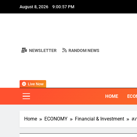
Skip
August 8, 2026
9:00:58 PM
to
content
A
NEWSLETTER
RANDOM NEWS
A
BI
"ครอบคลุมทุ
Live Now
HOME
ECO
Home
ECONOMY
Financial & Investment
สภ