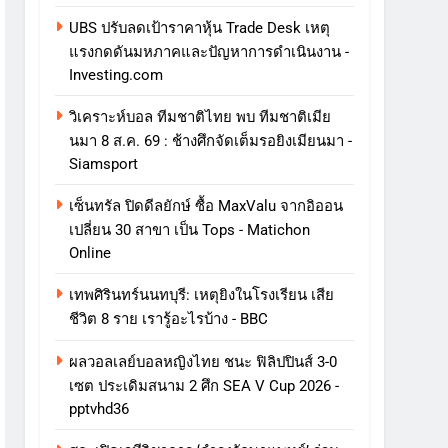
UBS ปรับลดเป้าราคาหุ้น Trade Desk เหตุ
แรงกดดันมหภาคและปัญหาการดําเนินงาน -
Investing.com
วิเคราะห์บอล ทีมชาติไทย พบ ทีมชาติเมีย
นมา 8 ส.ค. 69 : ช้างศึกจัดเต็มรอยิงเมียนมา -
Siamsport
เซ็นทรัล ปิดดีลยักษ์ ซื้อ MaxValu จากอิออน
เปลี่ยน 30 สาขา เป็น Tops - Matichon
Online
เทพศิรินทร์นนทบุรี: เหตุยิงในโรงเรียน เสีย
ชีวิต 8 ราย เรารู้อะไรบ้าง - BBC
ผลวอลเลย์บอลหญิงไทย ชนะ ฟิลิปปินส์ 3-0
เซต ประเดิมสนาม 2 ศึก SEA V Cup 2026 -
pptvhd36