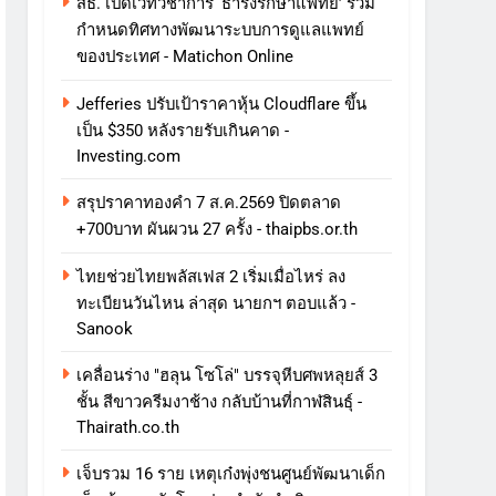
สธ. เปิดเวทีวิชาการ ‘ธำรงรักษาแพทย์’ ร่วม
กำหนดทิศทางพัฒนาระบบการดูแลแพทย์
ของประเทศ - Matichon Online
Jefferies ปรับเป้าราคาหุ้น Cloudflare ขึ้น
เป็น $350 หลังรายรับเกินคาด -
Investing.com
สรุปราคาทองคำ 7 ส.ค.2569 ปิดตลาด
+700บาท ผันผวน 27 ครั้ง - thaipbs.or.th
ไทยช่วยไทยพลัสเฟส 2 เริ่มเมื่อไหร่ ลง
ทะเบียนวันไหน ล่าสุด นายกฯ ตอบแล้ว -
Sanook
เคลื่อนร่าง "ฮลุน โซโล่" บรรจุหีบศพหลุยส์ 3
ชั้น สีขาวครีมงาช้าง กลับบ้านที่กาฬสินธุ์ -
Thairath.co.th
เจ็บรวม 16 ราย เหตุเก๋งพุ่งชนศูนย์พัฒนาเด็ก