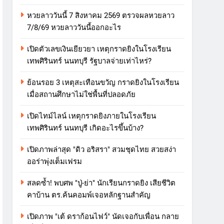
หวยลาววันนี้ 7 สิงหาคม 2569 ตรวจผลหวยลาว
7/8/69 หวยลาววันนี้ออกอะไร
เปิดตัวเลขเงินเยียวยา เหตุกราดยิงในโรงเรียน
เทพศิรินทร์ นนทบุรี รัฐบาลจ่ายเท่าไหร่?
ย้อนรอย 3 เหตุสะเทือนขวัญ กราดยิงในโรงเรียน
เมื่อสถานศึกษาไม่ใช่พื้นที่ปลอดภัย
เปิดไทม์ไลน์ เหตุกราดยิงภายในโรงเรียน
เทพศิรินทร์ นนทบุรี เกิดอะไรขึ้นบ้าง?
เปิดภาพล่าสุด "ดิว อริสรา" สวมชุดไทย สวยสง่า
ออร่าพุ่งเต็มเฟรม
สลดซ้ำ! พบศพ "ปู่-ย่า" นักเรียนกราดยิง เสียชีวิต
คาบ้าน ตร.ค้นคอมพ์เจอหลักฐานสำคัญ
เปิดภาพ "เต้ ดราก้อนไฟว์" นัดเจอกับเพื่อน กลาย