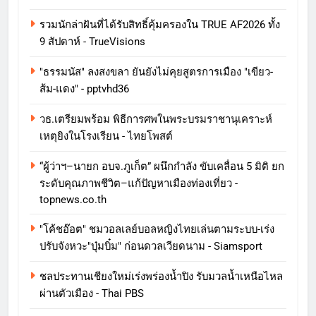
รวมนักล่าฝันที่ได้รับสิทธิ์คุ้มครองใน TRUE AF2026 ทั้ง
9 สัปดาห์ - TrueVisions
"ธรรมนัส" ลงสงขลา ยันยังไม่คุยสูตรการเมือง "เขียว-
ส้ม-แดง" - pptvhd36
วธ.เตรียมพร้อม พิธีการศพในพระบรมราชานุเคราะห์
เหตุยิงในโรงเรียน - ไทยโพสต์
“ผู้ว่าฯ–นายก อบจ.ภูเก็ต” ผนึกกำลัง ขับเคลื่อน 5 มิติ ยก
ระดับคุณภาพชีวิต–แก้ปัญหาเมืองท่องเที่ยว -
topnews.co.th
"โค้ชอ๊อต" ชมวอลเลย์บอลหญิงไทยเล่นตามระบบ-เร่ง
ปรับจังหวะ"บุ๋มบิ๋ม" ก่อนดวลเวียดนาม - Siamsport
ชลประทานเชียงใหม่เร่งพร่องน้ำปิง รับมวลน้ำเหนือไหล
ผ่านตัวเมือง - Thai PBS