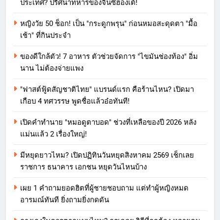
ประเทศ? ปริศนาทหารของจิ๋นซีฮ่องเต้!
หญิงวัย 50 ช็อก! เป็น "กระดูกพรุน" ก่อนหมอสะดุดตา "มื้อ
เช้า" ที่กินประจำ
ของดีใกล้ตัว! 7 อาหาร ตัวช่วยจัดการ "ไขมันช่องท้อง" อิ่ม
นาน ไม่ต้องจ่ายแพง
"ฟาสต์ฟู้ดสัญชาติไทย" แบรนด์แรก คือร้านไหน? เปิดมา
เกือบ 4 ทศวรรษ พูดชื่อแล้วอ๋อทันที!
เปิดคำทำนาย "หมอดูตาบอด" ช่วงที่เหลือของปี 2026 หลัง
แม่นแล้ว 2 เรื่องใหญ่!
มีหยุดยาวไหม? เปิดปฏิทินวันหยุดสิงหาคม 2569 เช็กเลย
ราชการ ธนาคาร เอกชน หยุดวันไหนบ้าง
เผย 1 คำถามยอดฮิตที่ผู้ชายชอบถาม แต่ทำผู้หญิงหมด
อารมณ์ทันที ยิ่งถามยิ่งกดดัน