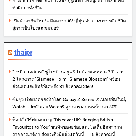
กางเกงในควรตากแบบไหน? กูรูเฉลย วิธีที่ถูกต้อง หลายคน
ทำผิดมาทั้งชีวิต
เปิดตัวอาชีพใหม่! อดีตดารา AV ญี่ปุ่น อำลาวงการ พลิกชีวิต
สู่การเป็นโปรแกรมเมอร์
thaipr
“ไซมิส แอสเสท” ชูโปรบ้านอยู่ฟรี ไม่ต้องผ่อนนาน 3 ปี เจาะ
2 โครงการ “Siamese Holm–Siamese Blossom” พร้อม
ส่วนลดและสิทธิพิเศษถึง 31 สิงหาคม 2569
ซัมซุง เปิดยอดจองทั่วโลก Galaxy Z Series เจเนอเรชันใหม่,
Watch Ultra2 และ Watch9 สูงกว่ารุ่นก่อนหน้ากว่า 30%
ท็อปส์ เสิร์ฟแคมเปญ “Discover UK: Bringing British
Favourites to You” ขนทัพของอร่อยและไอเท็มฮิตจากสห
ราชอาณาจักร ส่งตรงถึงมือตั้งแต่วันนี้ – 18 สิงหาคมนี้