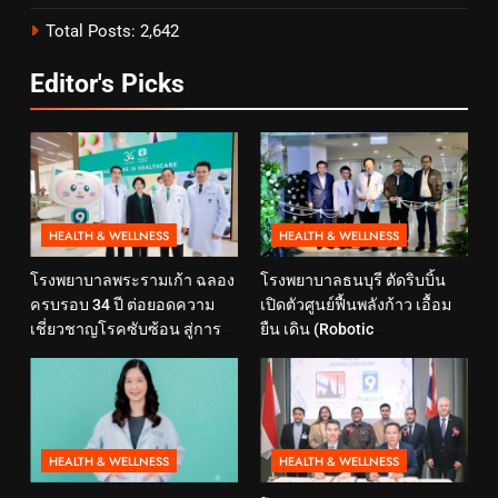
Total Posts:
2,642
Editor's Picks
HEALTH & WELLNESS
HEALTH & WELLNESS
โรงพยาบาลพระรามเก้า ฉลอง
โรงพยาบาลธนบุรี ตัดริบบิ้น
ครบรอบ 34 ปี ต่อยอดความ
เปิดตัวศูนย์ฟื้นพลังก้าว เอื้อม
เชี่ยวชาญโรคซับซ้อน สู่การ
ยืน เดิน (Robotic
ดูแลสุขภาพเชิงป้องกันที่ตอบ
Rehabilitation Center) นำ
โจทย์ไลฟ์สไตล์ ภายใต้แนวคิด
เทคโนโลยีสุดล้ำ หุ่นยนต์ฝึก
“SELF-CARE IS HEALTHCARE”
เดิน มาเพิ่มประสิทธิภาพ
HEALTH & WELLNESS
HEALTH & WELLNESS