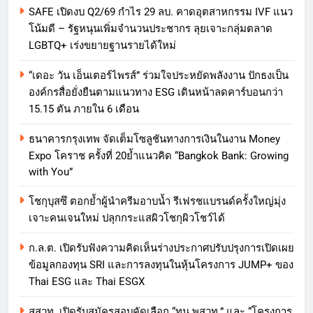
SAFE เปิดงบ Q2/69 กำไร 29 ลบ. คาดอุตสาหกรรม IVF แนว
โน้มดี – รัฐหนุนเพิ่มจำนวนประชากร ลุยเจาะกลุ่มตลาด
LGBTQ+ เร่งขยายฐานรายได้ใหม่
“เดอะ วัน เอ็นเตอร์ไพรส์” ร่วมใจประหยัดพลังงาน ปักธงเป็น
องค์กรสื่อยั่งยืนตามแนวทาง ESG เดินหน้าลดคาร์บอนกว่า
15.15 ตัน ภายใน 6 เดือน
ธนาคารกรุงเทพ จัดเต็มโซลูชันทางการเงินในงาน Money
Expo โคราช ครั้งที่ 20ย้ำแนวคิด “Bangkok Bank: Growing
with You”
โชกุบุสซึ ตอกย้ำผู้นำครีมอาบน้ำ รีเฟรชแบรนด์ครั้งใหญ่มุ่ง
เจาะคนเจนใหม่ ปลุกกระแสผิวโชกุผิวโชว์ได้
ก.ล.ต. เปิดรับฟังความคิดเห็นร่างประกาศปรับปรุงการเปิดเผย
ข้อมูลกองทุน SRI และการลงทุนในหุ้นโครงการ JUMP+ ของ
Thai ESG และ Thai ESGX
สสวท. เปิดรับสมัครสอบคัดเลือก “ทุน พสวท.” และ “โครงการ