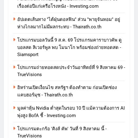
เรื่องต่อปีแก่เครือโรงหนัง - Investing.com
อัปเดตเส้นทาง "ไต้ฝุ่นดอลฟิน" ส่วน "พายุจันหอม" อยู่
ห่างไกลมากไม่มีผลกระทบ - Thairath.co.th
โปรแกรมบอลวันนี้ 9 ส.ค. 69 โปรแกรมคาราบาวคัพ ดู
บอลสด ลิเวอร์พูล พบ โมนาโก พร้อมช่องถ่ายทอดสด -
Siamsport
โปรแกรมถ่ายทอดสดประจำวันอาทิตย์ที่ 9 สิงหาคม 69 -
TrueVisions
อิหร่านเปิดเงื่อนไข สหรัฐฯ ต้องทำตาม ก่อนเปิดช่อง
แคบฮอร์มุซ - Thairath.co.th
มูลค่าหุ้น Nvidia ต่ำสุดในรอบ 10 ปี แม้ความต้องการ AI
พุ่งสูง BofA ชี้ - Investing.com
โปรแกรมตะกร้อ 'คิงส์ คัพ' วันที่ 9 สิงหาคม นี้ -
TrueVisions