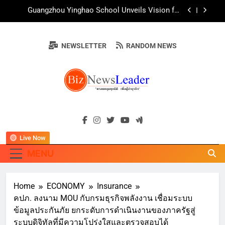
Skip
AirAsia X SEE FAH พันธมิตรทางธุรกิจยาวนานกว่า
to
20 ปี ต่อยอดเสิร์ฟความอร่อย ยกเมนูระดับตำนาน
“ข้าวหน้าไก่ราชวงศ์” พุ่งทะยานสู่น่านฟ้า
content
ททท. ร่วมมือกับ จุฬาลงกรณ์มหาวิทยาลัย จัดสัมมนา
ทางวิชาการและการตลาดเชิงรุก แนะเคล็ดลับปรับ
NEWSLETTER
RANDOM NEWS
ธุรกิจท่องเที่ยวไทย “ขายได้ ขายดี ขายนาน”
บ้านหนองสองห้องจัดใหญ่ “แห่เทียนพรรษา – ผ้าป่า
ซาเล้งปลอดเหล้าเข้าพรรษา 2569” ชูพลังชุมชน
สืบสานพุทธศาสนา สร้างสังคมปลอดเหล้า ภายใต้
Guangzhou Yinghao School Unveils Vision for
แนวคิด “90 วัน เก็บแต้มสุขภาพดี สิ่งดีๆ จะเกิดขึ้น”
Future-Ready Education
AirAsia X SEE FAH พันธมิตรทางธุรกิจยาวนานกว่า
BIZNEWSLEADE
20 ปี ต่อยอดเสิร์ฟความอร่อย ยกเมนูระดับตำนาน
"ครอบคลุมทุกมิติ เพื่อ…ผู้นำธุรกิจ"
“ข้าวหน้าไก่ราชวงศ์” พุ่งทะยานสู่น่านฟ้า
ททท. ร่วมมือกับ จุฬาลงกรณ์มหาวิทยาลัย จัดสัมมนา
ทางวิชาการและการตลาดเชิงรุก แนะเคล็ดลับปรับ
ธุรกิจท่องเที่ยวไทย “ขายได้ ขายดี ขายนาน”
Live Now
MENU
Home
ECONOMY
Insurance
คปภ. ลงนาม MOU กับกรมธุรกิจพลังงาน เชื่อมระบบ
ข้อมูลประกันภัย ยกระดับการดำเนินงานของภาครัฐสู่
ระบบดิจิทัลที่มีความโปร่งใสและตรวจสอบได้