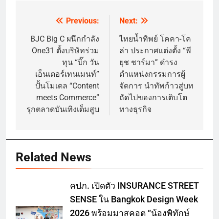
Previous:
Next:
Post
navigation
BJC Big C ผนึกกำลัง
ไทยน้ำทิพย์ โคคา-โค
One31 ตั้งบริษัทร่วม
ล่า ประกาศแต่งตั้ง “พี
ทุน “บิ๊ก วัน
ยุช ชาร์มา” ดำรง
เอ็นเตอร์เทนเมนท์”
ตำแหน่งกรรมการผู้
ปั้นโมเดล “Content
จัดการ นำทัพก้าวสู่บท
meets Commerce”
ถัดไปของการเติบโต
รุกตลาดบันเทิงเต็มสูบ
ทางธุรกิจ
Related News
คปภ. เปิดตัว INSURANCE STREET
SENSE ใน Bangkok Design Week
2026 พร้อมมาสคอต “น้องพิทักษ์