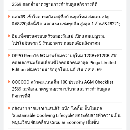
2569 ตอกย้ำมาตรฐานการกำกับดูแลกิจการที่ดี
แสนสิริ เข้าใจความกังวลผู้ซื้อบ้านยุคใหม่ ส่งแคมเปญ
&#8220;ดีลนี้เริ่ด แจกแรง แซงทุกดีล สูงสุด 1 ล้าน*&#8221;
อิมแพ็คชวนครอบครัวฉลองวันแม่ เปิดแคมเปญรวม
โปรโมชันจาก 5 ร้านอาหาร ตลอดเดือนสิงหาคม
OPPO Reno16 5G มาพร้อมความจุใหม่ 12GB+512GB เปิด
คอลเลกชันพร้อมเพื่อนซี้ไอคอนิกคนล่าสุด Pingu Limited
Edition เติมความน่ารักทุกโมเมนต์ เริ่ม 7 ส.ค. 69
COCOCO คว้าคะแนนเต็ม 100 ประเมิน AGM Checklist
2569 สะท้อนมาตรฐานธรรมาภิบาลและการกำกับดูแล
กิจการที่ดี
อสังหาฯ รายแรก! ‘แสนสิริ’ ผนึก ‘ไดกิ้น’ ปั้นโมเดล
‘Sustainable Cooliving Lifecycle’ ยกระดับสารทำความเย็น
หมุนเวียน ขับเคลื่อน Circular Economy เต็มขั้น