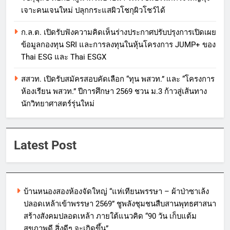
เจาะคนเจนใหม่ ปลุกกระแสผิวโชกุผิวโชว์ได้
ก.ล.ต. เปิดรับฟังความคิดเห็นร่างประกาศปรับปรุงการเปิดเผย
ข้อมูลกองทุน SRI และการลงทุนในหุ้นโครงการ JUMP+ ของ
Thai ESG และ Thai ESGX
สสวท. เปิดรับสมัครสอบคัดเลือก “ทุน พสวท.” และ “โครงการ
ห้องเรียน พสวท.” ปีการศึกษา 2569 ชวน ม.3 ก้าวสู่เส้นทาง
นักวิทยาศาสตร์รุ่นใหม่
Latest Post
บ้านหนองสองห้องจัดใหญ่ “แห่เทียนพรรษา – ผ้าป่าซาเล้ง
ปลอดเหล้าเข้าพรรษา 2569” ชูพลังชุมชนสืบสานพุทธศาสนา
สร้างสังคมปลอดเหล้า ภายใต้แนวคิด “90 วัน เก็บแต้ม
สุขภาพดี สิ่งดีๆ จะเกิดขึ้น”