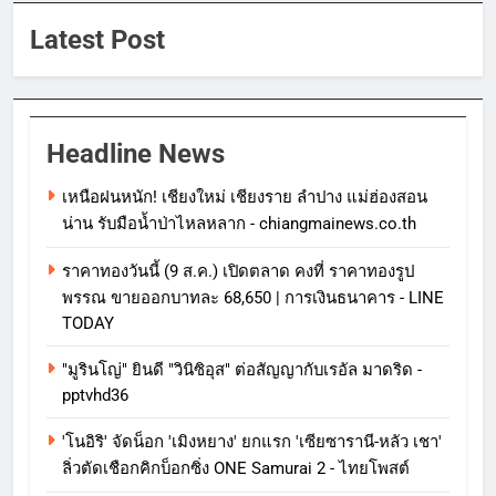
Latest Post
Headline News
เหนือฝนหนัก! เชียงใหม่ เชียงราย ลำปาง แม่ฮ่องสอน
น่าน รับมือน้ำป่าไหลหลาก - chiangmainews.co.th
ราคาทองวันนี้ (9 ส.ค.) เปิดตลาด คงที่ ราคาทองรูป
พรรณ ขายออกบาทละ 68,650 | การเงินธนาคาร - LINE
TODAY
"มูรินโญ่" ยินดี "วินิซิอุส" ต่อสัญญากับเรอัล มาดริด -
pptvhd36
'โนอิริ' จัดน็อก 'เมิงหยาง' ยกแรก 'เซียซารานี-หลัว เชา'
ลิ่วตัดเชือกคิกบ็อกซิ่ง ONE Samurai 2 - ไทยโพสต์