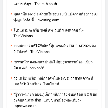
แคบฮอร์มุซ - Thairath.co.th
มูลค่าหุ้น Nvidia ต่ำสุดในรอบ 10 ปี แม้ความต้องการ AI
พุ่งสูง BofA ชี้ - Investing.com
โปรแกรมตะกร้อ 'คิงส์ คัพ' วันที่ 9 สิงหาคม นี้ -
TrueVisions
รวมนักล่าฝันที่ได้รับสิทธิ์คุ้มครองใน TRUE AF2026 ทั้ง
9 สัปดาห์ - TrueVisions
"ธรรมนัส" ลงสงขลา ยันยังไม่คุยสูตรการเมือง "เขียว-
ส้ม-แดง" - pptvhd36
วธ.เตรียมพร้อม พิธีการศพในพระบรมราชานุเคราะห์
เหตุยิงในโรงเรียน - ไทยโพสต์
“ผู้ว่าฯ–นายก อบจ.ภูเก็ต” ผนึกกำลัง ขับเคลื่อน 5 มิติ ยก
ระดับคุณภาพชีวิต–แก้ปัญหาเมืองท่องเที่ยว -
topnews.co.th