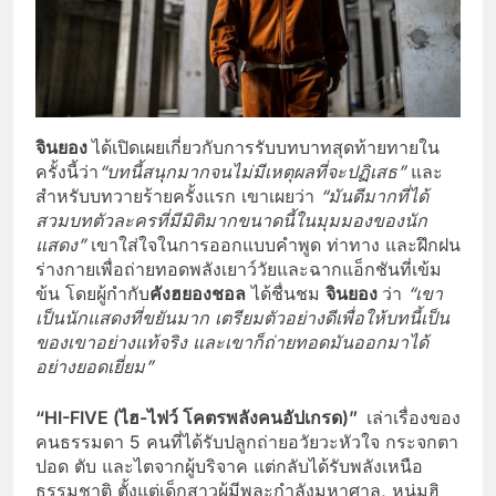
จินยอง
ได้เปิดเผยเกี่ยวกับการรับบทบาทสุดท้ายทายใน
ครั้งนี้ว่า
“บทนี้สนุกมากจนไม่มีเหตุผลที่จะปฏิเสธ”
และ
สำหรับบทวายร้ายครั้งแรก เขาเผยว่า
“มันดีมากที่ได้
สวมบทตัวละครที่มีมิติมากขนาดนี้ในมุมมองของนัก
แสดง”
เขาใส่ใจในการออกแบบคำพูด ท่าทาง และฝึกฝน
ร่างกายเพื่อถ่ายทอดพลังเยาว์วัยและฉากแอ็กชันที่เข้ม
ข้น โดยผู้กำกับ
คังฮยองชอล
ได้ชื่นชม
จินยอง
ว่า
“เขา
เป็นนักแสดงที่ขยันมาก เตรียมตัวอย่างดีเพื่อให้บทนี้เป็น
ของเขาอย่างแท้จริง และเขาก็ถ่ายทอดมันออกมาได้
อย่างยอดเยี่ยม”
“HI-FIVE (ไฮ-ไฟว์ โคตรพลังคนอัปเกรด)”
เล่าเรื่องของ
คนธรรมดา 5 คนที่ได้รับปลูกถ่ายอวัยวะหัวใจ กระจกตา
ปอด ตับ และไตจากผู้บริจาค แต่กลับได้รับพลังเหนือ
ธรรมชาติ ตั้งแต่เด็กสาวผู้มีพละกำลังมหาศาล, หนุ่มฮิ