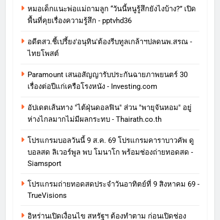
หมอเด็กแนะพ่อแม่ถามลูก “วันนี้หนูรู้สึกยังไงบ้าง?” เปิด
พื้นที่คุยเรื่องความรู้สึก - pptvhd36
อดีตสว.ชี้เปรี้ยง'อนุทิน'ต้องรีบทูลเกล้าฯปลดนพ.สรณ -
ไทยโพสต์
Paramount เสนอสัญญารับประกันฉายภาพยนตร์ 30
เรื่องต่อปีแก่เครือโรงหนัง - Investing.com
อัปเดตเส้นทาง "ไต้ฝุ่นดอลฟิน" ส่วน "พายุจันหอม" อยู่
ห่างไกลมากไม่มีผลกระทบ - Thairath.co.th
โปรแกรมบอลวันนี้ 9 ส.ค. 69 โปรแกรมคาราบาวคัพ ดู
บอลสด ลิเวอร์พูล พบ โมนาโก พร้อมช่องถ่ายทอดสด -
Siamsport
โปรแกรมถ่ายทอดสดประจำวันอาทิตย์ที่ 9 สิงหาคม 69 -
TrueVisions
อิหร่านเปิดเงื่อนไข สหรัฐฯ ต้องทำตาม ก่อนเปิดช่อง