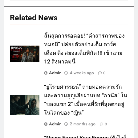
Related News
สิ้นสุดการรอคอย! “คำสารภาพของ
หมอผี” ปล่อยตัวอย่างเต็ม ดาร์ค
เดือด ดิ่ง สยองเต็มพิกัด !!! เข้าฉาย
12 สิงหาคมนี้
Admin
4 weeks ago
0
“ยูโร-ยศวรรธน์” ถ่ายทอดความรัก
และความสูญเสียผ่านบท “อานัส” ใน
“ของแขก 2” เมื่อคนที่รักที่สุดตกอยู่
ในโลกของ “ญิน”
Admin
2 months ago
0