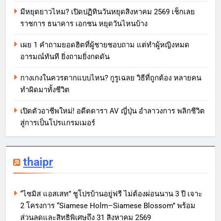
มีหยุดยาวไหม? เปิดปฏิทินวันหยุดสิงหาคม 2569 เช็กเลย
ราชการ ธนาคาร เอกชน หยุดวันไหนบ้าง
เผย 1 คำถามยอดฮิตที่ผู้ชายชอบถาม แต่ทำผู้หญิงหมด
อารมณ์ทันที ยิ่งถามยิ่งกดดัน
กางเกงในควรตากแบบไหน? กูรูเฉลย วิธีที่ถูกต้อง หลายคน
ทำผิดมาทั้งชีวิต
เปิดตัวอาชีพใหม่! อดีตดารา AV ญี่ปุ่น อำลาวงการ พลิกชีวิต
สู่การเป็นโปรแกรมเมอร์
thaipr
“ไซมิส แอสเสท” ชูโปรบ้านอยู่ฟรี ไม่ต้องผ่อนนาน 3 ปี เจาะ
2 โครงการ “Siamese Holm–Siamese Blossom” พร้อม
ส่วนลดและสิทธิพิเศษถึง 31 สิงหาคม 2569