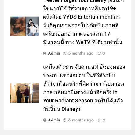
“Never Forget Your Enemy (ยังไงก็
ใช่นาย)” ซีรีส์วายเกาหลี เรต19+
ผลิตโดย YYDS Entertainment กา
รันตีคุณภาพจากโปรดักชั่นเกาหลี
เตรียมออกอากาศตอนแรก 17
มีนาคมนี้ ทาง WeTV ที่เดียวเท่านั้น
Admin
5 months ago
0
เคมีลงตัวชวนจับตามอง! อีซองคยอง
ประกบ แชจงฮยอบ ในซีรีส์รักบีบ
หัวใจ เมื่อคนรักที่คิดว่าจากไปตลอด
กาล กลับมายืนตรงหน้าอีกครั้ง In
Your Radiant Season สตรีมได้แล้ว
วันนี้บน Disney+
Admin
6 months ago
0