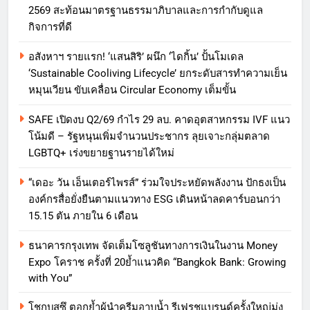
2569 สะท้อนมาตรฐานธรรมาภิบาลและการกำกับดูแล
กิจการที่ดี
อสังหาฯ รายแรก! ‘แสนสิริ’ ผนึก ‘ไดกิ้น’ ปั้นโมเดล
‘Sustainable Cooliving Lifecycle’ ยกระดับสารทำความเย็น
หมุนเวียน ขับเคลื่อน Circular Economy เต็มขั้น
SAFE เปิดงบ Q2/69 กำไร 29 ลบ. คาดอุตสาหกรรม IVF แนว
โน้มดี – รัฐหนุนเพิ่มจำนวนประชากร ลุยเจาะกลุ่มตลาด
LGBTQ+ เร่งขยายฐานรายได้ใหม่
“เดอะ วัน เอ็นเตอร์ไพรส์” ร่วมใจประหยัดพลังงาน ปักธงเป็น
องค์กรสื่อยั่งยืนตามแนวทาง ESG เดินหน้าลดคาร์บอนกว่า
15.15 ตัน ภายใน 6 เดือน
ธนาคารกรุงเทพ จัดเต็มโซลูชันทางการเงินในงาน Money
Expo โคราช ครั้งที่ 20ย้ำแนวคิด “Bangkok Bank: Growing
with You”
โชกุบุสซึ ตอกย้ำผู้นำครีมอาบน้ำ รีเฟรชแบรนด์ครั้งใหญ่มุ่ง