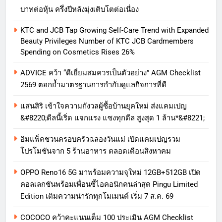
บาทต่อหุ้น ครึ่งปีหลังมุ่งเติบโตต่อเนื่อง
KTC and JCB Tap Growing Self-Care Trend with Expanded
Beauty Privileges Number of KTC JCB Cardmembers
Spending on Cosmetics Rises 26%
ADVICE คว้า “ดีเยี่ยมสมควรเป็นตัวอย่าง” AGM Checklist
2569 ตอกย้ำมาตรฐานการกำกับดูแลกิจการที่ดี
แสนสิริ เข้าใจความกังวลผู้ซื้อบ้านยุคใหม่ ส่งแคมเปญ
&#8220;ดีลนี้เริ่ด แจกแรง แซงทุกดีล สูงสุด 1 ล้าน*&#8221;
อิมแพ็คชวนครอบครัวฉลองวันแม่ เปิดแคมเปญรวม
โปรโมชันจาก 5 ร้านอาหาร ตลอดเดือนสิงหาคม
OPPO Reno16 5G มาพร้อมความจุใหม่ 12GB+512GB เปิด
คอลเลกชันพร้อมเพื่อนซี้ไอคอนิกคนล่าสุด Pingu Limited
Edition เติมความน่ารักทุกโมเมนต์ เริ่ม 7 ส.ค. 69
COCOCO คว้าคะแนนเต็ม 100 ประเมิน AGM Checklist