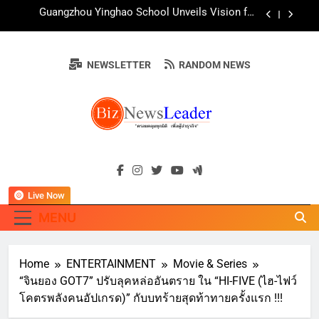
Skip
AirAsia X SEE FAH พันธมิตรทางธุรกิจยาวนานกว่า
to
20 ปี ต่อยอดเสิร์ฟความอร่อย ยกเมนูระดับตำนาน
“ข้าวหน้าไก่ราชวงศ์” พุ่งทะยานสู่น่านฟ้า
content
ททท. ร่วมมือกับ จุฬาลงกรณ์มหาวิทยาลัย จัดสัมมนา
ทางวิชาการและการตลาดเชิงรุก แนะเคล็ดลับปรับ
NEWSLETTER
RANDOM NEWS
ธุรกิจท่องเที่ยวไทย “ขายได้ ขายดี ขายนาน”
บ้านหนองสองห้องจัดใหญ่ “แห่เทียนพรรษา – ผ้าป่า
ซาเล้งปลอดเหล้าเข้าพรรษา 2569” ชูพลังชุมชน
สืบสานพุทธศาสนา สร้างสังคมปลอดเหล้า ภายใต้
Guangzhou Yinghao School Unveils Vision for
แนวคิด “90 วัน เก็บแต้มสุขภาพดี สิ่งดีๆ จะเกิดขึ้น”
Future-Ready Education
AirAsia X SEE FAH พันธมิตรทางธุรกิจยาวนานกว่า
BIZNEWSLEADE
20 ปี ต่อยอดเสิร์ฟความอร่อย ยกเมนูระดับตำนาน
"ครอบคลุมทุกมิติ เพื่อ…ผู้นำธุรกิจ"
“ข้าวหน้าไก่ราชวงศ์” พุ่งทะยานสู่น่านฟ้า
ททท. ร่วมมือกับ จุฬาลงกรณ์มหาวิทยาลัย จัดสัมมนา
ทางวิชาการและการตลาดเชิงรุก แนะเคล็ดลับปรับ
ธุรกิจท่องเที่ยวไทย “ขายได้ ขายดี ขายนาน”
Live Now
MENU
Home
ENTERTAINMENT
Movie & Series
“จินยอง GOT7” ปรับลุคหล่ออันตราย ใน “HI-FIVE (ไฮ-ไฟว์
โคตรพลังคนอัปเกรด)” กับบทร้ายสุดท้าทายครั้งแรก !!!