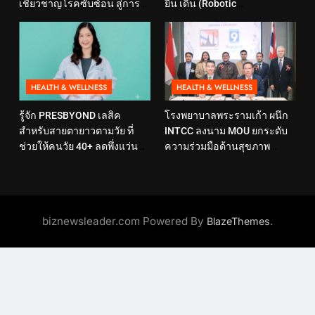
เชี่ยวชาญโรคซับซ้อน สู่การ
ยืน เดิน (Robotic
ดูแลสุขภาพเชิงป้องกันที่ตอบ
Rehabilitation Center) นำ
โจทย์ไลฟ์สไตล์ ภายใต้แนวคิด
เทคโนโลยีสุดล้ำ หุ่นยนต์ฝึก
“SELF-CARE IS HEALTHCARE”
เดิน มาเพิ่มประสิทธิภาพ
HEALTH & WELLNESS
HEALTH & WELLNESS
รู้จัก PRESBYOND เลสิค
โรงพยาบาลพระรามเก้า ผนึก
สำหรับสายตายาวตามวัย ที่
INTCC ลงนาม MOU ยกระดับ
ช่วยให้คนวัย 40+ ลดพึ่งแว่น
ความร่วมมือด้านสุขภาพ
และใช้ชีวิตได้คล่องตัวขึ้น
พร้อมรองรับผู้รับบริการชาว
อินโดนีเซียอย่างครบวงจร
biznewsleader.com Powered By
.
BlazeThemes