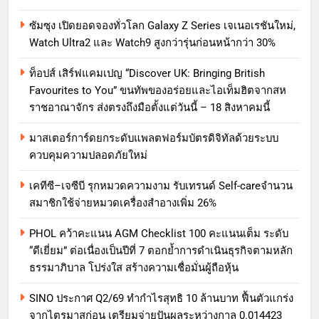
ซัมซุง เปิดยอดจองทั่วโลก Galaxy Z Series เจเนอเรชันใหม่,
Watch Ultra2 และ Watch9 สูงกว่ารุ่นก่อนหน้ากว่า 30%
ท็อปส์ เสิร์ฟแคมเปญ “Discover UK: Bringing British
Favourites to You” ขนทัพของอร่อยและไอเท็มฮิตจากสห
ราชอาณาจักร ส่งตรงถึงมือตั้งแต่วันนี้ – 18 สิงหาคมนี้
มาสเตอร์การ์ดยกระดับแพลตฟอร์มบัตรดิจิทัลด้วยระบบ
ควบคุมความปลอดภัยใหม่
เคทีซี–เจซีบี รุกหมวดความงาม รับเทรนด์ Self-careจำนวน
สมาชิกใช้จ่ายหมวดเครื่องสำอางเพิ่ม 26%
PHOL คว้าคะแนน AGM Checklist 100 คะแนนเต็ม ระดับ
“ดีเยี่ยม” ต่อเนื่องเป็นปีที่ 7 ตอกย้ำการดำเนินธุรกิจตามหลัก
ธรรมาภิบาล โปร่งใส สร้างความเชื่อมั่นผู้ถือหุ้น
SINO ประกาศ Q2/69 ทำกำไรสุทธิ 10 ล้านบาท ฟื้นตัวแกร่ง
จากไตรมาสก่อน เตรียมจ่ายปันผลระหว่างกาล 0.014423