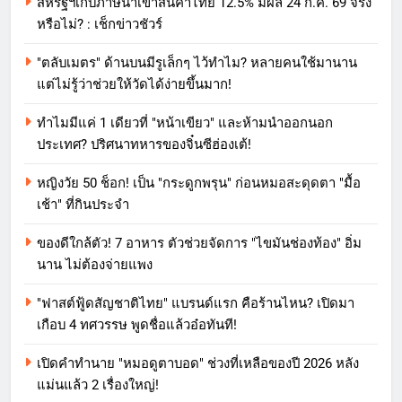
สหรัฐฯเก็บภาษีนำเข้าสินค้าไทย 12.5% มีผล 24 ก.ค. 69 จริง
หรือไม่? : เช็กข่าวชัวร์
"ตลับเมตร" ด้านบนมีรูเล็กๆ ไว้ทำไม? หลายคนใช้มานาน
แต่ไม่รู้ว่าช่วยให้วัดได้ง่ายขึ้นมาก!
ทำไมมีแค่ 1 เดียวที่ "หน้าเขียว" และห้ามนำออกนอก
ประเทศ? ปริศนาทหารของจิ๋นซีฮ่องเต้!
หญิงวัย 50 ช็อก! เป็น "กระดูกพรุน" ก่อนหมอสะดุดตา "มื้อ
เช้า" ที่กินประจำ
ของดีใกล้ตัว! 7 อาหาร ตัวช่วยจัดการ "ไขมันช่องท้อง" อิ่ม
นาน ไม่ต้องจ่ายแพง
"ฟาสต์ฟู้ดสัญชาติไทย" แบรนด์แรก คือร้านไหน? เปิดมา
เกือบ 4 ทศวรรษ พูดชื่อแล้วอ๋อทันที!
เปิดคำทำนาย "หมอดูตาบอด" ช่วงที่เหลือของปี 2026 หลัง
แม่นแล้ว 2 เรื่องใหญ่!