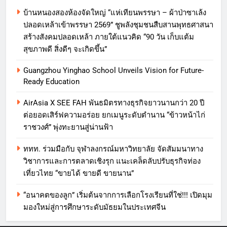
บ้านหนองสองห้องจัดใหญ่ “แห่เทียนพรรษา – ผ้าป่าซาเล้ง
ปลอดเหล้าเข้าพรรษา 2569” ชูพลังชุมชนสืบสานพุทธศาสนา
สร้างสังคมปลอดเหล้า ภายใต้แนวคิด “90 วัน เก็บแต้ม
สุขภาพดี สิ่งดีๆ จะเกิดขึ้น”
Guangzhou Yinghao School Unveils Vision for Future-
Ready Education
AirAsia X SEE FAH พันธมิตรทางธุรกิจยาวนานกว่า 20 ปี
ต่อยอดเสิร์ฟความอร่อย ยกเมนูระดับตำนาน “ข้าวหน้าไก่
ราชวงศ์” พุ่งทะยานสู่น่านฟ้า
ททท. ร่วมมือกับ จุฬาลงกรณ์มหาวิทยาลัย จัดสัมมนาทาง
วิชาการและการตลาดเชิงรุก แนะเคล็ดลับปรับธุรกิจท่อง
เที่ยวไทย “ขายได้ ขายดี ขายนาน”
“อนาคตของลูก” เริ่มต้นจากการเลือกโรงเรียนที่ใช่!!! เปิดมุม
มองใหม่สู่การศึกษาระดับมัธยมในประเทศจีน