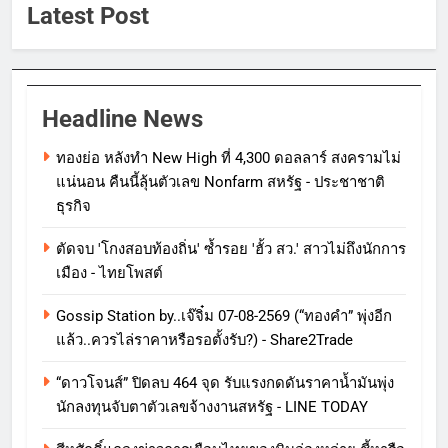
Latest Post
Headline News
ทองย่อ หลังทำ New High ที่ 4,300 ดอลลาร์ สงครามไม่
แน่นอน คืนนี้ลุ้นตัวเลข Nonfarm สหรัฐ - ประชาชาติ
ธุรกิจ
ตัดจบ 'โกงสอบท้องถิ่น' ซ้ำรอย 'ฮั้ว สว.' สาวไม่ถึงนักการ
เมือง - ไทยโพสต์
Gossip Station by..เจ๊จิ๋ม 07-08-2569 (“ทองคำ” พุ่งอีก
แล้ว..ควรไล่ราคาหรือรอตั้งรับ?) - Share2Trade
“ดาวโจนส์” ปิดลบ 464 จุด รับแรงกดดันราคาน้ำมันพุ่ง
นักลงทุนจับตาตัวเลขจ้างงานสหรัฐ - LINE TODAY