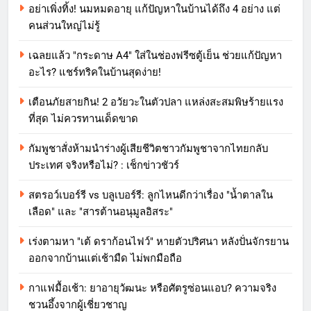
อย่าเพิ่งทิ้ง! นมหมดอายุ แก้ปัญหาในบ้านได้ถึง 4 อย่าง แต่
คนส่วนใหญ่ไม่รู้
เฉลยแล้ว "กระดาษ A4" ใส่ในช่องฟรีซตู้เย็น ช่วยแก้ปัญหา
อะไร? แชร์ทริคในบ้านสุดง่าย!
เตือนภัยสายกิน! 2 อวัยวะในตัวปลา แหล่งสะสมพิษร้ายแรง
ที่สุด ไม่ควรทานเด็ดขาด
กัมพูชาสั่งห้ามนำร่างผู้เสียชีวิตชาวกัมพูชาจากไทยกลับ
ประเทศ จริงหรือไม่? : เช็กข่าวชัวร์
สตรอว์เบอร์รี vs บลูเบอร์รี: ลูกไหนดีกว่าเรื่อง "น้ำตาลใน
เลือด" และ "สารต้านอนุมูลอิสระ"
เร่งตามหา "เต้ ดราก้อนไฟว์" หายตัวปริศนา หลังปั่นจักรยาน
ออกจากบ้านแต่เช้ามืด ไม่พกมือถือ
กาแฟมื้อเช้า: ยาอายุวัฒนะ หรือศัตรูซ่อนแอบ? ความจริง
ชวนอึ้งจากผู้เชี่ยวชาญ