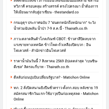
สีหศักดิ์แถลงข่าวการเยือนไทยของมินอ่องหล่าย ชี้หารือ
ทวิภาคี ครอบคลุม สร้างสรรค์ ตรงไปตรงมา ย้ำต้องการ
ให้เมียนมากลับสู่อาเซียน - thestandard.co
กรมอุตุฯ ประกาศฉบับ 7 "ฝนตกหนักถึงหนักมาก" ระวัง
น้ำท่วมฉับพลัน น้ำป่า 7-9 ส.ค.นี้ - Thairath.co.th
ภาวะตลาดสินค้าโภคภัณฑ์ CBOT: ข้าวสาลีปิดลบจาก
แรงขายทางเทคนิค ข้าวโพด-ถั่วเหลืองปิดบวก : อิน
โฟเควสท์ - สำนักข่าวอินโฟเควสท์
ราคาน้ำมันวันนี้ 7 สิงหาคม 2569 อัปเดตล่าสุด "เบนซิน-
ดีเซล" ลิตรละกี่บาท - Thairath.co.th
ดีลลับก่อนปุบปับเปลี่ยนรัฐบาล? - Matichon Online
ทภ. 2 สั่งปิดสนามยิงปืนชั่วคราว-ตั้งกก.สอบ หลังชาย 19
สมัครสมาชิกวันแรก-ใช้อาวุธปืนก่อเหตุสลด - Matichon
Online