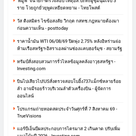
'พีมูฟ' จี้นายกฯตรวจสอบ เหตุอส.ปะทะผู้ชุมนุมเจ็บ 3
ราย โวยถูกยั่วยุพูดเหยียดหยาม - ไทยโพสต์
วัส ติงสมิตร ไขข้อสงสัย วิกฤต กสทช.กฎหมายต้องมา
ก่อนความเห็น - posttoday
ราคาน้ำมัน WTI 06/08/69 ปิดพุ่ง 2.75% หลังอิหร่านจ่อ
ห้ามเรือสหรัฐฯ-อิสราเอลผ่านช่องแคบฮอร์มุซ - สยามรัฐ
ทรัมป์สั่งสอบสวนการรั่วไหลข้อมูลคลังอาวุธสหรัฐฯ -
Investing.com
บินไปเสียวไป!USสั่งตรวจสอบโบอิ้ง737แม็กซ์หลายร้อย
ลำ อาจมีรอยร้าวบริเวณลำตัวเครื่องบิน - ผู้จัดการ
ออนไลน์
โปรแกรมถ่ายทอดสดประจำวันศุกร์ที่ 7 สิงหาคม 69 -
TrueVisions
แอร์บีเอ็นบีผลประกอบการไตรมาส 2 เกินคาด ปรับเพิ่ม