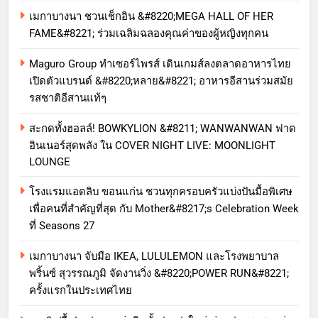
เมกาบางนา ชวนเช็กอิน &#8220;MEGA HALL OF HER
FAME&#8221; ร่วมเฉลิมฉลองคุณค่าของผู้หญิงทุกคน
Maguro Group ทำเซอร์ไพรส์ เดินเกมส์ลงตลาดอาหารไทย
เปิดตัวแบรนด์ &#8220;หลาย&#8221; อาหารอีสานร่วมสมัย
รสชาติอีสานแท้ๆ
สะกดทั้งฮอลล์! BOWKYLION &#8211; WANWANWAN ฟาด
อินเนอร์สุดพลัง ใน COVER NIGHT LIVE: MOONLIGHT
LOUNGE
โรงแรมแอดลิบ ขอนแก่น ชวนทุกครอบครัวแบ่งปันมื้อพิเศษ
เพื่อคนที่สำคัญที่สุด กับ Mother&#8217;s Celebration Week
ที่ Seasons 27
เมกาบางนา จับมือ IKEA, LULULEMON และโรงพยาบาล
พริ้นซ์ สุวรรณภูมิ จัดงานวิ่ง &#8220;POWER RUN&#8221;
ครั้งแรกในประเทศไทย