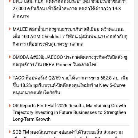
มท.3 ปลื้ม! กปภ. ลดค่าติดตั้งประปาใหม่ ช่วยประชาชนกว่า
27,000 ครัวเรือน เข้าถึงน้ำสะอาด ลดค่าใช้จ่ายกว่า 14.8
ล้านบาท
MALEE ตอกย้ำมาตรฐานธรรมาภิบาลดีเยี่ยม คว้าคะแนน
เต็ม 100 AGM Checklist 7 ปีซ้อน มุ่งมั่นพัฒนาระบบกำกับดู
กิจการ เพื่อยกระดับสู่มาตรฐานสากล
OMODA &#038; JAECOO ประกาศทิศทางธุรกิจครึ่งปีหลัง ชู
กลยุทธ์การเป็น REEV Pioneer ในตลาดไทย
TACC ท็อปฟอร์ม! Q2/69 รายได้จากการขาย 682.8 ลบ. เพิ่ม
ขึ้น 18.2% ลุยรีแบรนด์-ปิดดีลลงทุนใหม่สร้าง New S-Curve
หนุนอนาคตเติบโตยั่งยืน
OR Reports First-Half 2026 Results, Maintaining Growth
Trajectory Investing in Future Businesses to Strengthen
Long-Term Growth
SCB FM มองเงินบาทอาจอ่อนค่าได้ในระยะสั้น ส่วนความ