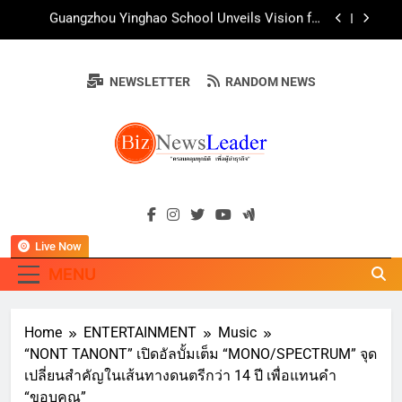
Skip
AirAsia X SEE FAH พันธมิตรทางธุรกิจยาวนานกว่า
to
20 ปี ต่อยอดเสิร์ฟความอร่อย ยกเมนูระดับตำนาน
“ข้าวหน้าไก่ราชวงศ์” พุ่งทะยานสู่น่านฟ้า
content
ททท. ร่วมมือกับ จุฬาลงกรณ์มหาวิทยาลัย จัดสัมมนา
ทางวิชาการและการตลาดเชิงรุก แนะเคล็ดลับปรับ
NEWSLETTER
RANDOM NEWS
ธุรกิจท่องเที่ยวไทย “ขายได้ ขายดี ขายนาน”
บ้านหนองสองห้องจัดใหญ่ “แห่เทียนพรรษา – ผ้าป่า
ซาเล้งปลอดเหล้าเข้าพรรษา 2569” ชูพลังชุมชน
สืบสานพุทธศาสนา สร้างสังคมปลอดเหล้า ภายใต้
Guangzhou Yinghao School Unveils Vision for
แนวคิด “90 วัน เก็บแต้มสุขภาพดี สิ่งดีๆ จะเกิดขึ้น”
Future-Ready Education
AirAsia X SEE FAH พันธมิตรทางธุรกิจยาวนานกว่า
BIZNEWSLEADE
20 ปี ต่อยอดเสิร์ฟความอร่อย ยกเมนูระดับตำนาน
"ครอบคลุมทุกมิติ เพื่อ…ผู้นำธุรกิจ"
“ข้าวหน้าไก่ราชวงศ์” พุ่งทะยานสู่น่านฟ้า
ททท. ร่วมมือกับ จุฬาลงกรณ์มหาวิทยาลัย จัดสัมมนา
ทางวิชาการและการตลาดเชิงรุก แนะเคล็ดลับปรับ
ธุรกิจท่องเที่ยวไทย “ขายได้ ขายดี ขายนาน”
Live Now
MENU
Home
ENTERTAINMENT
Music
“NONT TANONT” เปิดอัลบั้มเต็ม “MONO/SPECTRUM” จุด
เปลี่ยนสำคัญในเส้นทางดนตรีกว่า 14 ปี เพื่อแทนคำ
“ขอบคุณ”