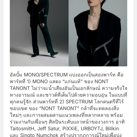
อัลบั้ม MONO/SPECTRUM แบ่งออกเป็นสองพาร์ท คือ
พาร์ทที่ 1) MONO แสดง “แก่นแท้” ของ NONT
TANONT ไม่ว่าจะน้ำเสียงอันเป็นเอกลักษณ์ ความจริงใจ
ทางอารมณ์ และซาวด์ที่เต็มไปด้วยความอบอุ่น ในแบบที่
ทุกคนรู้จัก ส่วนพาร์ทที่ 2) SPECTRUM โลกดนตรีที่ไร้
ขอบเขต ของ “NONT TANONT” กล้าที่จะทดลองสิ่ง
ใหม่ๆ และการผสมผสานแนวเพลงที่หลากหลาย พร้อม
ร่วมงานกับเพื่อนๆ ศิลปินระดับแถวหน้าของวงการ อาทิ
TaitosmitH, Jeff Satur, PiXXiE, URBOYTJ, Billkin
และ Singto Numchok สร้างปรากฏการณ์ใหม่เพื่อบ่ง