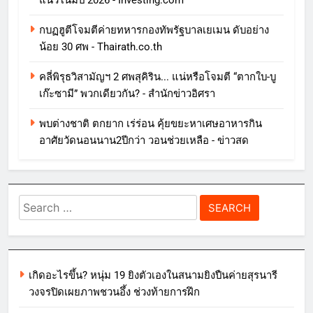
แนวโน้มปี 2026 - Investing.com
กบฏฮูตีโจมตีค่ายทหารกองทัพรัฐบาลเยเมน ดับอย่าง
น้อย 30 ศพ - Thairath.co.th
คลี่พิรุธวิสามัญฯ 2 ศพสุคิริน... แน่หรือโจมตี “ตากใบ-บู
เก๊ะซามี” พวกเดียวกัน? - สำนักข่าวอิศรา
พบต่างชาติ ตกยาก เร่ร่อน คุ้ยขยะหาเศษอาหารกิน
อาศัยวัดนอนนาน2ปีกว่า วอนช่วยเหลือ - ข่าวสด
Search
for:
เกิดอะไรขึ้น? หนุ่ม 19 ยิงตัวเองในสนามยิงปืนค่ายสุรนารี
วงจรปิดเผยภาพชวนอึ้ง ช่วงท้ายการฝึก