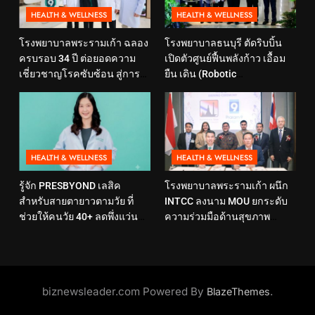
HEALTH & WELLNESS
HEALTH & WELLNESS
โรงพยาบาลพระรามเก้า ฉลอง
โรงพยาบาลธนบุรี ตัดริบบิ้น
ครบรอบ 34 ปี ต่อยอดความ
เปิดตัวศูนย์ฟื้นพลังก้าว เอื้อม
เชี่ยวชาญโรคซับซ้อน สู่การ
ยืน เดิน (Robotic
ดูแลสุขภาพเชิงป้องกันที่ตอบ
Rehabilitation Center) นำ
โจทย์ไลฟ์สไตล์ ภายใต้แนวคิด
เทคโนโลยีสุดล้ำ หุ่นยนต์ฝึก
“SELF-CARE IS HEALTHCARE”
เดิน มาเพิ่มประสิทธิภาพ
HEALTH & WELLNESS
HEALTH & WELLNESS
รู้จัก PRESBYOND เลสิค
โรงพยาบาลพระรามเก้า ผนึก
สำหรับสายตายาวตามวัย ที่
INTCC ลงนาม MOU ยกระดับ
ช่วยให้คนวัย 40+ ลดพึ่งแว่น
ความร่วมมือด้านสุขภาพ
และใช้ชีวิตได้คล่องตัวขึ้น
พร้อมรองรับผู้รับบริการชาว
อินโดนีเซียอย่างครบวงจร
biznewsleader.com Powered By
.
BlazeThemes