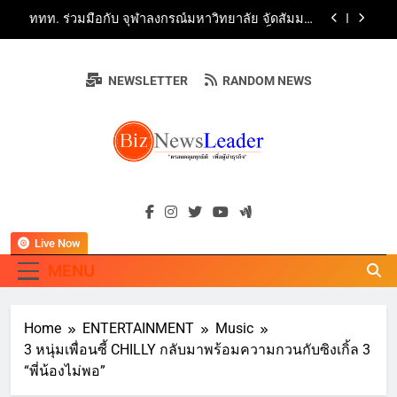
ทางวิชาการและการตลาดเชิงรุก แนะเคล็ดลับปรับ
Skip
ธุรกิจท่องเที่ยวไทย “ขายได้ ขายดี ขายนาน”
บ้านหนองสองห้องจัดใหญ่ “แห่เทียนพรรษา – ผ้าป่า
to
ซาเล้งปลอดเหล้าเข้าพรรษา 2569” ชูพลังชุมชน
content
สืบสานพุทธศาสนา สร้างสังคมปลอดเหล้า ภายใต้
Guangzhou Yinghao School Unveils Vision for
แนวคิด “90 วัน เก็บแต้มสุขภาพดี สิ่งดีๆ จะเกิดขึ้น”
Future-Ready Education
NEWSLETTER
RANDOM NEWS
AirAsia X SEE FAH พันธมิตรทางธุรกิจยาวนานกว่า
20 ปี ต่อยอดเสิร์ฟความอร่อย ยกเมนูระดับตำนาน
“ข้าวหน้าไก่ราชวงศ์” พุ่งทะยานสู่น่านฟ้า
ททท. ร่วมมือกับ จุฬาลงกรณ์มหาวิทยาลัย จัดสัมมนา
ทางวิชาการและการตลาดเชิงรุก แนะเคล็ดลับปรับ
ธุรกิจท่องเที่ยวไทย “ขายได้ ขายดี ขายนาน”
BIZNEWSLEADE
"ครอบคลุมทุกมิติ เพื่อ…ผู้นำธุรกิจ"
Live Now
MENU
Home
ENTERTAINMENT
Music
3 หนุ่มเพื่อนซี้ CHILLY กลับมาพร้อมความกวนกับซิงเกิ้ล 3
“พี่น้องไม่พอ”