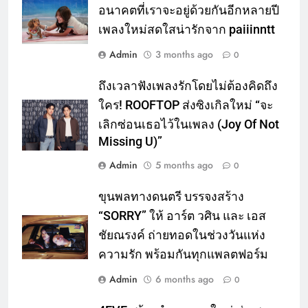
อนาคตที่เราจะอยู่ด้วยกันอีกหลายปี
เพลงใหม่สดใสน่ารักจาก paiiinntt
Admin
3 months ago
0
ถึงเวลาฟังเพลงรักโดยไม่ต้องคิดถึง
ใคร! ROOFTOP ส่งซิงเกิลใหม่ “จะ
เลิกซ่อนเธอไว้ในเพลง (Joy Of Not
Missing U)”
Admin
5 months ago
0
ขุนพลทางดนตรี บรรจงสร้าง
“SORRY” ให้ อาร์ต วศิน และ เอส
ชัยณรงค์ ถ่ายทอดในช่วงวันแห่ง
ความรัก พร้อมกันทุกแพลตฟอร์ม
Admin
6 months ago
0