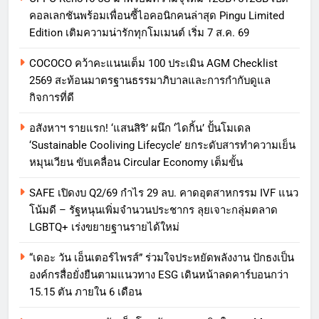
คอลเลกชันพร้อมเพื่อนซี้ไอคอนิกคนล่าสุด Pingu Limited
Edition เติมความน่ารักทุกโมเมนต์ เริ่ม 7 ส.ค. 69
COCOCO คว้าคะแนนเต็ม 100 ประเมิน AGM Checklist
2569 สะท้อนมาตรฐานธรรมาภิบาลและการกำกับดูแล
กิจการที่ดี
อสังหาฯ รายแรก! ‘แสนสิริ’ ผนึก ‘ไดกิ้น’ ปั้นโมเดล
‘Sustainable Cooliving Lifecycle’ ยกระดับสารทำความเย็น
หมุนเวียน ขับเคลื่อน Circular Economy เต็มขั้น
SAFE เปิดงบ Q2/69 กำไร 29 ลบ. คาดอุตสาหกรรม IVF แนว
โน้มดี – รัฐหนุนเพิ่มจำนวนประชากร ลุยเจาะกลุ่มตลาด
LGBTQ+ เร่งขยายฐานรายได้ใหม่
“เดอะ วัน เอ็นเตอร์ไพรส์” ร่วมใจประหยัดพลังงาน ปักธงเป็น
องค์กรสื่อยั่งยืนตามแนวทาง ESG เดินหน้าลดคาร์บอนกว่า
15.15 ตัน ภายใน 6 เดือน