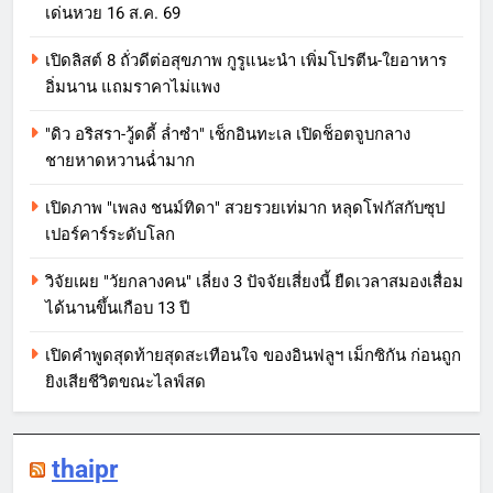
เด่นหวย 16 ส.ค. 69
เปิดลิสต์ 8 ถั่วดีต่อสุขภาพ กูรูแนะนำ เพิ่มโปรตีน-ใยอาหาร
อิ่มนาน แถมราคาไม่แพง
"ดิว อริสรา-วู้ดดี้ ล่ำซำ" เช็กอินทะเล เปิดช็อตจูบกลาง
ชายหาดหวานฉ่ำมาก
เปิดภาพ "เพลง ชนม์ทิดา" สวยรวยเท่มาก หลุดโฟกัสกับซุป
เปอร์คาร์ระดับโลก
วิจัยเผย "วัยกลางคน" เลี่ยง 3 ปัจจัยเสี่ยงนี้ ยืดเวลาสมองเสื่อม
ได้นานขึ้นเกือบ 13 ปี
เปิดคำพูดสุดท้ายสุดสะเทือนใจ ของอินฟลูฯ เม็กซิกัน ก่อนถูก
ยิงเสียชีวิตขณะไลฟ์สด
thaipr