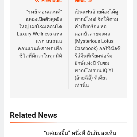
Previous:
Next:
Post
navigation
“รมย์ คอนแวนต์”
เป็นแฟนอ้ายต้องได้ดู
ฉลองเปิดตัวสุดยิ่ง
พากย์ไทย! จัดให้ตาม
ใหญ่ เผยโฉมคอนโด
คำเรียกร้อง หอ
Luxury Wellness แห่ง
ดอกบัวลายมงคล
แรก บนถนน
(Mysterious Lotus
คอนแวนต์-สาทร เพื่อ
Casebook) ออริจินัลซี
ชีวิตที่ดีกว่าในทุกมิติ
รีส์จีนพีเรียดฟอร์ม
ยักษ์แห่งปี รับชม
พากย์ไทยบน iQIYI
(อ้ายฉีอี้) ที่เดียว
เท่านั้น
Related News
“แค่เธอยิ้ม” หนึ่งที ฉันก็มองเห็น