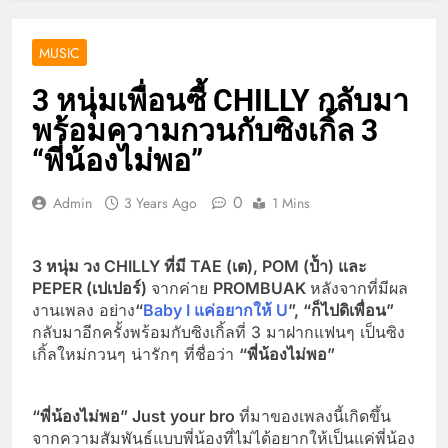
MUSIC
3 หนุ่มเพื่อนซี้ CHILLY กลับมา
พร้อมความกวนกับซิงเกิ้ล 3
“พี่น้องไม่พอ”
0
Admin
3 Years Ago
1 Mins
3 หนุ่ม วง CHILLY ที่มี TAE (เต), POM (ป้ำ) และ
PEPER (เปเปอร์)
จากค่าย
PROMBUAK
หลังจากที่มีผล
งานเพลง อย่าง
“
Baby I แค่อยากให้ U
”
,
“
ก็ไปดิเพื่อน”
กลับมาอีกครั้งพร้อมกับซิงเกิ้ลที่ 3 มาฝากแฟนๆ เป็นซิง
เกิ้ลใหม่กวนๆ น่ารักๆ ที่ชื่อว่า
“พี่น้องไม่พอ”
“พี่น้องไม่พอ”
Just your bro
ที่มาของเพลงนี้เกิดขึ้น
จากความสัมพันธ์แบบพี่น้องที่ไม่ได้อยากให้เป็นแค่พี่น้อง