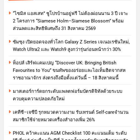
“ไซมิส แอสเสท” ชูโปรบ้านอยู่ฟรี ไม่ต้องผ่อนนาน 3 ปี เจาะ
2 โครงการ “Siamese Holm–Siamese Blossom” พร้อม
ส่วนลดและสิทธิพิเศษถึง 31 สิงหาคม 2569
ซัมซุง เปิดยอดจองทั่วโลก Galaxy Z Series เจเนอเรชันใหม่,
Watch Ultra2 และ Watch9 สูงกว่ารุ่นก่อนหน้ากว่า 30%
ท็อปส์ เสิร์ฟแคมเปญ “Discover UK: Bringing British
Favourites to You” ขนทัพของอร่อยและไอเท็มฮิตจากสห
ราชอาณาจักร ส่งตรงถึงมือตั้งแต่วันนี้ – 18 สิงหาคมนี้
มาสเตอร์การ์ดยกระดับแพลตฟอร์มบัตรดิจิทัลด้วยระบบ
ควบคุมความปลอดภัยใหม่
เคทีซี–เจซีบี รุกหมวดความงาม รับเทรนด์ Self-careจำนวน
สมาชิกใช้จ่ายหมวดเครื่องสำอางเพิ่ม 26%
PHOL คว้าคะแนน AGM Checklist 100 คะแนนเต็ม ระดับ