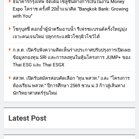
ธนาคารกรุงเทพ จัดเต็มโซลูชันทางการเงินในงาน Money
Expo โคราช ครั้งที่ 20ย้ำแนวคิด “Bangkok Bank: Growing
with You”
โชกุบุสซึ ตอกย้ำผู้นำครีมอาบน้ำ รีเฟรชแบรนด์ครั้งใหญ่มุ่ง
เจาะคนเจนใหม่ ปลุกกระแสผิวโชกุผิวโชว์ได้
ก.ล.ต. เปิดรับฟังความคิดเห็นร่างประกาศปรับปรุงการเปิดเผย
ข้อมูลกองทุน SRI และการลงทุนในหุ้นโครงการ JUMP+ ของ
Thai ESG และ Thai ESGX
สสวท. เปิดรับสมัครสอบคัดเลือก “ทุน พสวท.” และ “โครงการ
ห้องเรียน พสวท.” ปีการศึกษา 2569 ชวน ม.3 ก้าวสู่เส้นทาง
นักวิทยาศาสตร์รุ่นใหม่
Latest Post