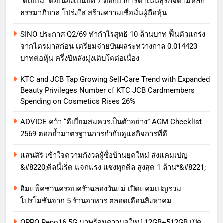
“ดีเยี่ยม” ต่อเนื่องเป็นปีที่ 7 ตอกย้ำการดำเนินธุรกิจตามหลัก
ธรรมาภิบาล โปร่งใส สร้างความเชื่อมั่นผู้ถือหุ้น
SINO ประกาศ Q2/69 ทำกำไรสุทธิ 10 ล้านบาท ฟื้นตัวแกร่ง
จากไตรมาสก่อน เตรียมจ่ายปันผลระหว่างกาล 0.014423
บาทต่อหุ้น ครึ่งปีหลังมุ่งเติบโตต่อเนื่อง
KTC and JCB Tap Growing Self-Care Trend with Expanded
Beauty Privileges Number of KTC JCB Cardmembers
Spending on Cosmetics Rises 26%
ADVICE คว้า “ดีเยี่ยมสมควรเป็นตัวอย่าง” AGM Checklist
2569 ตอกย้ำมาตรฐานการกำกับดูแลกิจการที่ดี
แสนสิริ เข้าใจความกังวลผู้ซื้อบ้านยุคใหม่ ส่งแคมเปญ
&#8220;ดีลนี้เริ่ด แจกแรง แซงทุกดีล สูงสุด 1 ล้าน*&#8221;
อิมแพ็คชวนครอบครัวฉลองวันแม่ เปิดแคมเปญรวม
โปรโมชันจาก 5 ร้านอาหาร ตลอดเดือนสิงหาคม
OPPO Reno16 5G มาพร้อมความจุใหม่ 12GB+512GB เปิด