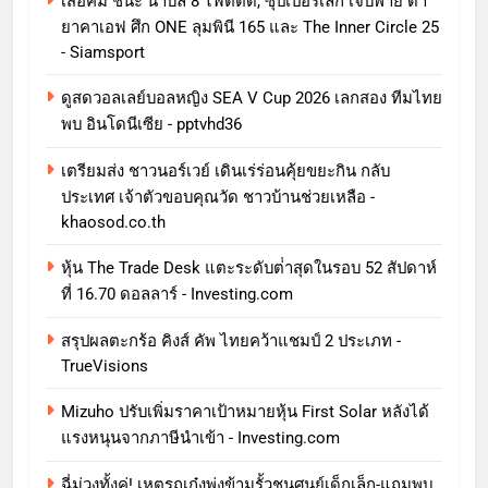
เสือคิม ชนะ นาบิล 8 ไฟต์ติด, ซุปเปอร์เล็ก เจ็บพ่าย ดา
ยาคาเอฟ ศึก ONE ลุมพินี 165 และ The Inner Circle 25
- Siamsport
ดูสดวอลเลย์บอลหญิง SEA V Cup 2026 เลกสอง ทีมไทย
พบ อินโดนีเซีย - pptvhd36
เตรียมส่ง ชาวนอร์เวย์ เดินเร่ร่อนคุ้ยขยะกิน กลับ
ประเทศ เจ้าตัวขอบคุณวัด ชาวบ้านช่วยเหลือ -
khaosod.co.th
หุ้น The Trade Desk แตะระดับต่ําสุดในรอบ 52 สัปดาห์
ที่ 16.70 ดอลลาร์ - Investing.com
สรุปผลตะกร้อ คิงส์ คัพ ไทยคว้าแชมป์ 2 ประเภท -
TrueVisions
Mizuho ปรับเพิ่มราคาเป้าหมายหุ้น First Solar หลังได้
แรงหนุนจากภาษีนําเข้า - Investing.com
ฉี่ม่วงทั้งคู่! เหตุรถเก๋งพุ่งข้ามรั้วชนศูนย์เด็กเล็ก-แถมพบ