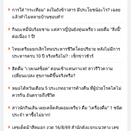
การใส่ "กระเทียม" ลงในถังข้าวสาร มีประโยชน์อะไร? เฉลย
แล้วทำไมหลายบ้านชอบทำ!
กินบะหมี่นับร้อยชาม แต่สาวญี่ปุ่นยังหุ่นเพรียว เผยดื่ม "สิ่งนี้"
ต่อเนื่อง 1 ปี!
ไทยเตรียมยกเลิกโทษประหารชีวิตโดยปริยาย หลังไม่มีการ
ประหารครบ 10 ปี จริงหรือไม่? : เช็กข่าวชัวร์
ฮิตดื่ม "เวลเนสช็อต" ตอนเช้าแทนกาแฟ! สาวรีวิวความ
เปลี่ยนแปลง สุขภาพดีขึ้นจริงหรือ?
หมอไต้หวันเตือน 5 ประเภทอาหารค้างคืน ที่ผู้ป่วยโรคไตไม่
ควรกิน อันตรายถึงชีวิต
สาวนักกินเส้น เผยเคล็ดลับผอมเพรียว ดื่ม "เครื่องดื่ม" 1 ชนิด
ประจำ หาซื้อไม่ยาก!
เลขเด็ดม้าสีหมอก งวด 16/8/69 สำนักดังแจกแนวทาง เลข