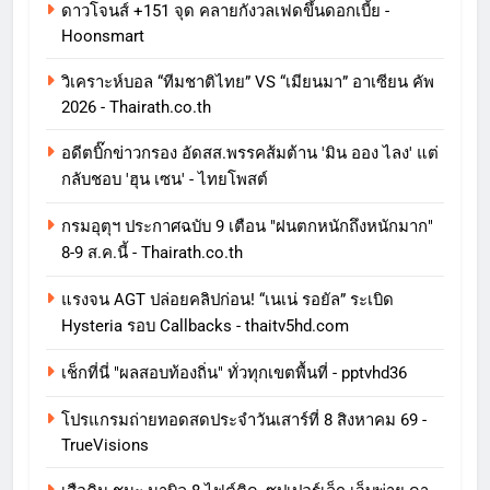
ดาวโจนส์ +151 จุด คลายกังวลเฟดขึ้นดอกเบี้ย -
Hoonsmart
วิเคราะห์บอล “ทีมชาติไทย” VS “เมียนมา” อาเซียน คัพ
2026 - Thairath.co.th
อดีตบิ๊กข่าวกรอง อัดสส.พรรคส้มต้าน 'มิน ออง ไลง' แต่
กลับชอบ 'ฮุน เซน' - ไทยโพสต์
กรมอุตุฯ ประกาศฉบับ 9 เตือน "ฝนตกหนักถึงหนักมาก"
8-9 ส.ค.นี้ - Thairath.co.th
แรงจน AGT ปล่อยคลิปก่อน! “เนเน่ รอยัล” ระเบิด
Hysteria รอบ Callbacks - thaitv5hd.com
เช็กที่นี่ "ผลสอบท้องถิ่น" ทั่วทุกเขตพื้นที่ - pptvhd36
โปรแกรมถ่ายทอดสดประจำวันเสาร์ที่ 8 สิงหาคม 69 -
TrueVisions