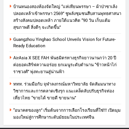
บ้านหนองสองห้องจัดใหญ่ “แห่เทียนพรรษา – ผ้าป่าซาเล้ง
ปลอดเหล้าเข้าพรรษา 2569” ชูพลังชุมชนสืบสานพุทธศาสนา
สร้างสังคมปลอดเหล้า ภายใต้แนวคิด “90 วัน เก็บแต้ม
สุขภาพดี สิ่งดีๆ จะเกิดขึ้น”
Guangzhou Yinghao School Unveils Vision for Future-
Ready Education
AirAsia X SEE FAH พันธมิตรทางธุรกิจยาวนานกว่า 20 ปี
ต่อยอดเสิร์ฟความอร่อย ยกเมนูระดับตำนาน “ข้าวหน้าไก่
ราชวงศ์” พุ่งทะยานสู่น่านฟ้า
ททท. ร่วมมือกับ จุฬาลงกรณ์มหาวิทยาลัย จัดสัมมนาทาง
วิชาการและการตลาดเชิงรุก แนะเคล็ดลับปรับธุรกิจท่อง
เที่ยวไทย “ขายได้ ขายดี ขายนาน”
“อนาคตของลูก” เริ่มต้นจากการเลือกโรงเรียนที่ใช่!!! เปิดมุม
มองใหม่สู่การศึกษาระดับมัธยมในประเทศจีน