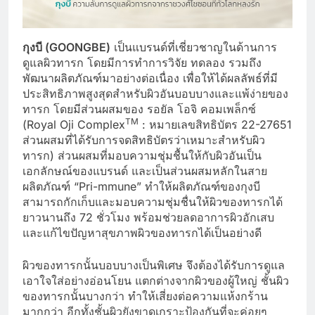
กุงบี (
GOONGBE)
เป็นแบรนด์ที่เชี่ยวชาญในด้านการ
ดูแลผิวทารก โดยมีการทำการวิจัย ทดลอง รวมถึง
พัฒนาผลิตภัณฑ์มาอย่างต่อเนื่อง เพื่อให้ได้ผลลัพธ์ที่มี
ประสิทธิภาพสูงสุดสำหรับผิวอันบอบบางและแพ้ง่ายของ
ทารก โดยมีส่วนผสมของ รอยัล โอจิ คอมเพล็กซ์
TM
(Royal Oji Complex
: หมายเลขสิทธิบัตร 22-27651
ส่วนผสมที่ได้รับการจดสิทธิบัตรว่าเหมาะสำหรับผิว
ทารก) ส่วนผสมที่มอบความชุ่มชื้นให้กับผิวอันเป็น
เอกลักษณ์ของแบรนด์ และเป็นส่วนผสมหลักในสาย
ผลิตภัณฑ์ “Pri-mmune” ทำให้ผลิตภัณฑ์ของกุงบี
สามารถกักเก็บและมอบความชุ่มชื่นให้ผิวของทารกได้
ยาวนานถึง 72 ชั่วโมง พร้อมช่วยลดอาการผิวอักเสบ
และแก้ไขปัญหาสุขภาพผิวของทารกได้เป็นอย่างดี
ผิวของทารกนั้นบอบบางเป็นพิเศษ จึงต้องได้รับการดูแล
เอาใจใส่อย่างอ่อนโยน แตกต่างจากผิวของผู้ใหญ่ ชั้นผิว
ของทารกนั้นบางกว่า ทำให้เสี่ยงต่อความแห้งกร้าน
มากกว่า อีกทั้งชั้นผิวยังขาดเกราะป้องกันที่จะค่อยๆ