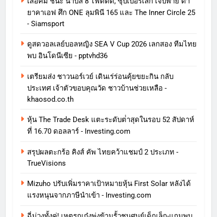
เสือคิม ชนะ นาบิล 8 ไฟต์ติด, ซุปเปอร์เล็ก เจ็บพ่าย ดา
ยาคาเอฟ ศึก ONE ลุมพินี 165 และ The Inner Circle 25
- Siamsport
ดูสดวอลเลย์บอลหญิง SEA V Cup 2026 เลกสอง ทีมไทย
พบ อินโดนีเซีย - pptvhd36
เตรียมส่ง ชาวนอร์เวย์ เดินเร่ร่อนคุ้ยขยะกิน กลับ
ประเทศ เจ้าตัวขอบคุณวัด ชาวบ้านช่วยเหลือ -
khaosod.co.th
หุ้น The Trade Desk แตะระดับต่ําสุดในรอบ 52 สัปดาห์
ที่ 16.70 ดอลลาร์ - Investing.com
สรุปผลตะกร้อ คิงส์ คัพ ไทยคว้าแชมป์ 2 ประเภท -
TrueVisions
Mizuho ปรับเพิ่มราคาเป้าหมายหุ้น First Solar หลังได้
แรงหนุนจากภาษีนําเข้า - Investing.com
ฉี่ม่วงทั้งคู่! เหตุรถเก๋งพุ่งข้ามรั้วชนศูนย์เด็กเล็ก-แถมพบ