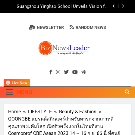
Skip
AirAsia X SEE FAH พันธมิตรทางธุรกิจยาวนานกว่า
to
20 ปี ต่อยอดเสิร์ฟความอร่อย ยกเมนูระดับตำนาน
“ข้าวหน้าไก่ราชวงศ์” พุ่งทะยานสู่น่านฟ้า
content
ททท. ร่วมมือกับ จุฬาลงกรณ์มหาวิทยาลัย จัดสัมมนา
ทางวิชาการและการตลาดเชิงรุก แนะเคล็ดลับปรับ
NEWSLETTER
RANDOM NEWS
ธุรกิจท่องเที่ยวไทย “ขายได้ ขายดี ขายนาน”
บ้านหนองสองห้องจัดใหญ่ “แห่เทียนพรรษา – ผ้าป่า
ซาเล้งปลอดเหล้าเข้าพรรษา 2569” ชูพลังชุมชน
สืบสานพุทธศาสนา สร้างสังคมปลอดเหล้า ภายใต้
Guangzhou Yinghao School Unveils Vision for
แนวคิด “90 วัน เก็บแต้มสุขภาพดี สิ่งดีๆ จะเกิดขึ้น”
Future-Ready Education
AirAsia X SEE FAH พันธมิตรทางธุรกิจยาวนานกว่า
BIZNEWSLEADE
20 ปี ต่อยอดเสิร์ฟความอร่อย ยกเมนูระดับตำนาน
"ครอบคลุมทุกมิติ เพื่อ…ผู้นำธุรกิจ"
“ข้าวหน้าไก่ราชวงศ์” พุ่งทะยานสู่น่านฟ้า
ททท. ร่วมมือกับ จุฬาลงกรณ์มหาวิทยาลัย จัดสัมมนา
ทางวิชาการและการตลาดเชิงรุก แนะเคล็ดลับปรับ
ธุรกิจท่องเที่ยวไทย “ขายได้ ขายดี ขายนาน”
Live Now
MENU
Home
LIFESTYLE
Beauty & Fashion
GOONGBE แบรนด์สกินแคร์สำหรับทารกจากเกาหลี
คุณภาพระดับโลก เปิดตัวครั้งแรกในไทยที่งาน
Cosmoprof CBE Asean 2023 14 – 16 ก.ย. 66 นี้ ที่ศูนย์