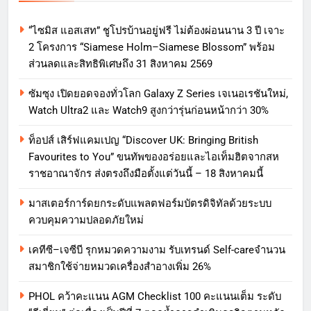
“ไซมิส แอสเสท” ชูโปรบ้านอยู่ฟรี ไม่ต้องผ่อนนาน 3 ปี เจาะ
2 โครงการ “Siamese Holm–Siamese Blossom” พร้อม
ส่วนลดและสิทธิพิเศษถึง 31 สิงหาคม 2569
ซัมซุง เปิดยอดจองทั่วโลก Galaxy Z Series เจเนอเรชันใหม่,
Watch Ultra2 และ Watch9 สูงกว่ารุ่นก่อนหน้ากว่า 30%
ท็อปส์ เสิร์ฟแคมเปญ “Discover UK: Bringing British
Favourites to You” ขนทัพของอร่อยและไอเท็มฮิตจากสห
ราชอาณาจักร ส่งตรงถึงมือตั้งแต่วันนี้ – 18 สิงหาคมนี้
มาสเตอร์การ์ดยกระดับแพลตฟอร์มบัตรดิจิทัลด้วยระบบ
ควบคุมความปลอดภัยใหม่
เคทีซี–เจซีบี รุกหมวดความงาม รับเทรนด์ Self-careจำนวน
สมาชิกใช้จ่ายหมวดเครื่องสำอางเพิ่ม 26%
PHOL คว้าคะแนน AGM Checklist 100 คะแนนเต็ม ระดับ