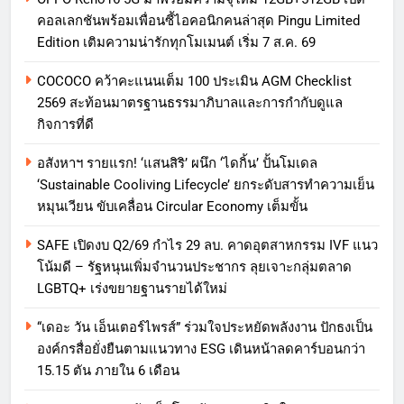
คอลเลกชันพร้อมเพื่อนซี้ไอคอนิกคนล่าสุด Pingu Limited
Edition เติมความน่ารักทุกโมเมนต์ เริ่ม 7 ส.ค. 69
COCOCO คว้าคะแนนเต็ม 100 ประเมิน AGM Checklist
2569 สะท้อนมาตรฐานธรรมาภิบาลและการกำกับดูแล
กิจการที่ดี
อสังหาฯ รายแรก! ‘แสนสิริ’ ผนึก ‘ไดกิ้น’ ปั้นโมเดล
‘Sustainable Cooliving Lifecycle’ ยกระดับสารทำความเย็น
หมุนเวียน ขับเคลื่อน Circular Economy เต็มขั้น
SAFE เปิดงบ Q2/69 กำไร 29 ลบ. คาดอุตสาหกรรม IVF แนว
โน้มดี – รัฐหนุนเพิ่มจำนวนประชากร ลุยเจาะกลุ่มตลาด
LGBTQ+ เร่งขยายฐานรายได้ใหม่
“เดอะ วัน เอ็นเตอร์ไพรส์” ร่วมใจประหยัดพลังงาน ปักธงเป็น
องค์กรสื่อยั่งยืนตามแนวทาง ESG เดินหน้าลดคาร์บอนกว่า
15.15 ตัน ภายใน 6 เดือน