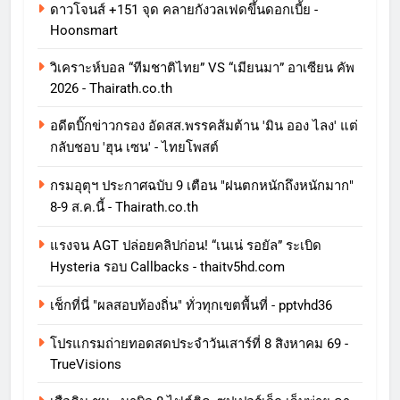
ดาวโจนส์ +151 จุด คลายกังวลเฟดขึ้นดอกเบี้ย -
Hoonsmart
วิเคราะห์บอล “ทีมชาติไทย” VS “เมียนมา” อาเซียน คัพ
2026 - Thairath.co.th
อดีตบิ๊กข่าวกรอง อัดสส.พรรคส้มต้าน 'มิน ออง ไลง' แต่
กลับชอบ 'ฮุน เซน' - ไทยโพสต์
กรมอุตุฯ ประกาศฉบับ 9 เตือน "ฝนตกหนักถึงหนักมาก"
8-9 ส.ค.นี้ - Thairath.co.th
แรงจน AGT ปล่อยคลิปก่อน! “เนเน่ รอยัล” ระเบิด
Hysteria รอบ Callbacks - thaitv5hd.com
เช็กที่นี่ "ผลสอบท้องถิ่น" ทั่วทุกเขตพื้นที่ - pptvhd36
โปรแกรมถ่ายทอดสดประจำวันเสาร์ที่ 8 สิงหาคม 69 -
TrueVisions