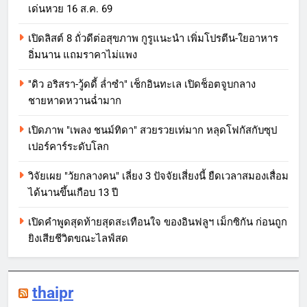
เด่นหวย 16 ส.ค. 69
เปิดลิสต์ 8 ถั่วดีต่อสุขภาพ กูรูแนะนำ เพิ่มโปรตีน-ใยอาหาร
อิ่มนาน แถมราคาไม่แพง
"ดิว อริสรา-วู้ดดี้ ล่ำซำ" เช็กอินทะเล เปิดช็อตจูบกลาง
ชายหาดหวานฉ่ำมาก
เปิดภาพ "เพลง ชนม์ทิดา" สวยรวยเท่มาก หลุดโฟกัสกับซุป
เปอร์คาร์ระดับโลก
วิจัยเผย "วัยกลางคน" เลี่ยง 3 ปัจจัยเสี่ยงนี้ ยืดเวลาสมองเสื่อม
ได้นานขึ้นเกือบ 13 ปี
เปิดคำพูดสุดท้ายสุดสะเทือนใจ ของอินฟลูฯ เม็กซิกัน ก่อนถูก
ยิงเสียชีวิตขณะไลฟ์สด
thaipr