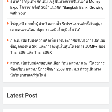
ธนาคารกรุงเทพ จัดเต็มโซลูชันทางการเงินในงาน Money
Expo โคราช ครั้งที่ 20ย้ำแนวคิด “Bangkok Bank: Growing
with You”
โชกุบุสซึ ตอกย้ำผู้นำครีมอาบน้ำ รีเฟรชแบรนด์ครั้งใหญ่มุ่ง
เจาะคนเจนใหม่ ปลุกกระแสผิวโชกุผิวโชว์ได้
ก.ล.ต. เปิดรับฟังความคิดเห็นร่างประกาศปรับปรุงการเปิดเผย
ข้อมูลกองทุน SRI และการลงทุนในหุ้นโครงการ JUMP+ ของ
Thai ESG และ Thai ESGX
สสวท. เปิดรับสมัครสอบคัดเลือก “ทุน พสวท.” และ “โครงการ
ห้องเรียน พสวท.” ปีการศึกษา 2569 ชวน ม.3 ก้าวสู่เส้นทาง
นักวิทยาศาสตร์รุ่นใหม่
Latest Post