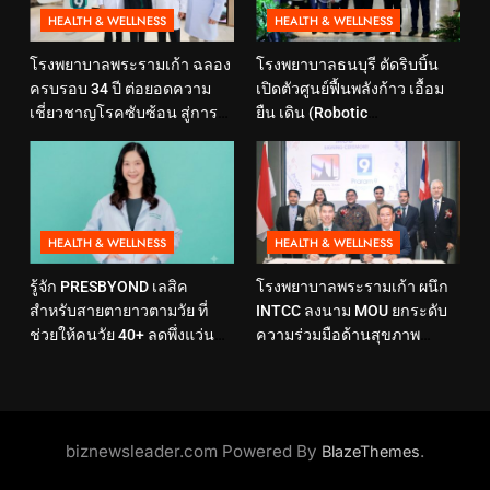
HEALTH & WELLNESS
HEALTH & WELLNESS
โรงพยาบาลพระรามเก้า ฉลอง
โรงพยาบาลธนบุรี ตัดริบบิ้น
ครบรอบ 34 ปี ต่อยอดความ
เปิดตัวศูนย์ฟื้นพลังก้าว เอื้อม
เชี่ยวชาญโรคซับซ้อน สู่การ
ยืน เดิน (Robotic
ดูแลสุขภาพเชิงป้องกันที่ตอบ
Rehabilitation Center) นำ
โจทย์ไลฟ์สไตล์ ภายใต้แนวคิด
เทคโนโลยีสุดล้ำ หุ่นยนต์ฝึก
“SELF-CARE IS HEALTHCARE”
เดิน มาเพิ่มประสิทธิภาพ
HEALTH & WELLNESS
HEALTH & WELLNESS
รู้จัก PRESBYOND เลสิค
โรงพยาบาลพระรามเก้า ผนึก
สำหรับสายตายาวตามวัย ที่
INTCC ลงนาม MOU ยกระดับ
ช่วยให้คนวัย 40+ ลดพึ่งแว่น
ความร่วมมือด้านสุขภาพ
และใช้ชีวิตได้คล่องตัวขึ้น
พร้อมรองรับผู้รับบริการชาว
อินโดนีเซียอย่างครบวงจร
biznewsleader.com Powered By
.
BlazeThemes