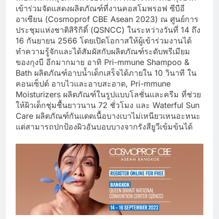
เข้าร่วมจัดแสดงผลิตภัณฑ์ที่งานคอสโมพรอฟ ซีบีอี
อาเซียน (Cosmoprof CBE Asean 2023) ณ ศูนย์การ
ประชุมแห่งชาติสิริกิติ์ (QSNCC) ในระหว่างวันที่ 14 ถึง
16 กันยายน 2566 โดยเปิดโอกาสให้ผู้เข้าร่วมงานได้
ทำความรู้จักและได้สัมผัสกับผลิตภัณฑ์ระดับพรีเมียม
ของกุงบี อีกมากมาย อาทิ Pri-mmune Shampoo &
Bath ผลิตภัณฑ์อาบน้ำเด็กเสร็จได้ภายใน 10 วินาที ใน
คอนเซ็ปต์ อาบไวและอาบสะอาด, Pri-mmune
Moisturizers ผลิตภัณฑ์ในรูปแบบโลชั่นและครีม ที่ช่วย
ให้ผิวเด็กชุ่มชื้นยาวนาน 72 ชั่วโมง และ Waterful Sun
Care ผลิตภัณฑ์กันแดดเนื้อบางเบาไม่เหนียวเหนอะหนะ
แต่สามารถปกป้องผิวอันบอบบางจากรังสียูวีเข้มข้นได้