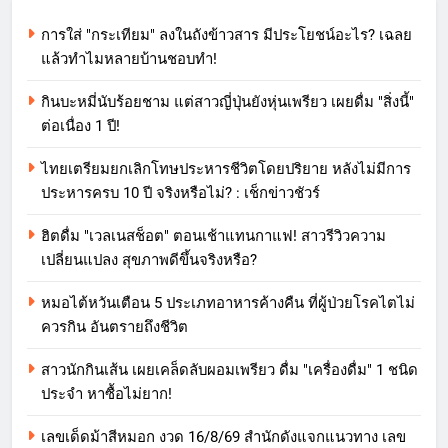
การใส่ "กระเทียม" ลงในถังข้าวสาร มีประโยชน์อะไร? เฉลย
แล้วทำไมหลายบ้านชอบทำ!
กินบะหมี่นับร้อยชาม แต่สาวญี่ปุ่นยังหุ่นเพรียว เผยดื่ม "สิ่งนี้"
ต่อเนื่อง 1 ปี!
ไทยเตรียมยกเลิกโทษประหารชีวิตโดยปริยาย หลังไม่มีการ
ประหารครบ 10 ปี จริงหรือไม่? : เช็กข่าวชัวร์
ฮิตดื่ม "เวลเนสช็อต" ตอนเช้าแทนกาแฟ! สาวรีวิวความ
เปลี่ยนแปลง สุขภาพดีขึ้นจริงหรือ?
หมอไต้หวันเตือน 5 ประเภทอาหารค้างคืน ที่ผู้ป่วยโรคไตไม่
ควรกิน อันตรายถึงชีวิต
สาวนักกินเส้น เผยเคล็ดลับผอมเพรียว ดื่ม "เครื่องดื่ม" 1 ชนิด
ประจำ หาซื้อไม่ยาก!
เลขเด็ดม้าสีหมอก งวด 16/8/69 สำนักดังแจกแนวทาง เลข