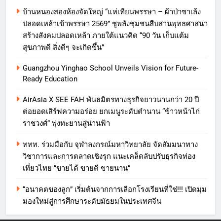
บ้านหนองสองห้องจัดใหญ่ “แห่เทียนพรรษา – ผ้าป่าซาเล้ง
ปลอดเหล้าเข้าพรรษา 2569” ชูพลังชุมชนสืบสานพุทธศาสนา
สร้างสังคมปลอดเหล้า ภายใต้แนวคิด “90 วัน เก็บแต้ม
สุขภาพดี สิ่งดีๆ จะเกิดขึ้น”
Guangzhou Yinghao School Unveils Vision for Future-
Ready Education
AirAsia X SEE FAH พันธมิตรทางธุรกิจยาวนานกว่า 20 ปี
ต่อยอดเสิร์ฟความอร่อย ยกเมนูระดับตำนาน “ข้าวหน้าไก่
ราชวงศ์” พุ่งทะยานสู่น่านฟ้า
ททท. ร่วมมือกับ จุฬาลงกรณ์มหาวิทยาลัย จัดสัมมนาทาง
วิชาการและการตลาดเชิงรุก แนะเคล็ดลับปรับธุรกิจท่อง
เที่ยวไทย “ขายได้ ขายดี ขายนาน”
“อนาคตของลูก” เริ่มต้นจากการเลือกโรงเรียนที่ใช่!!! เปิดมุม
มองใหม่สู่การศึกษาระดับมัธยมในประเทศจีน