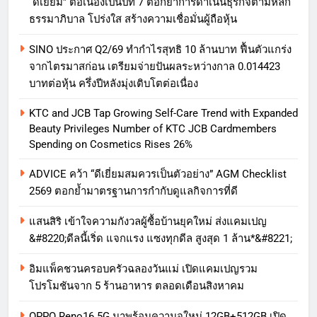
“ดีเยี่ยม” ต่อเนื่องเป็นปีที่ 7 ตอกย้ำการดำเนินธุรกิจตามหลัก
ธรรมาภิบาล โปร่งใส สร้างความเชื่อมั่นผู้ถือหุ้น
SINO ประกาศ Q2/69 ทำกำไรสุทธิ 10 ล้านบาท ฟื้นตัวแกร่ง
จากไตรมาสก่อน เตรียมจ่ายปันผลระหว่างกาล 0.014423
บาทต่อหุ้น ครึ่งปีหลังมุ่งเติบโตต่อเนื่อง
KTC and JCB Tap Growing Self-Care Trend with Expanded
Beauty Privileges Number of KTC JCB Cardmembers
Spending on Cosmetics Rises 26%
ADVICE คว้า “ดีเยี่ยมสมควรเป็นตัวอย่าง” AGM Checklist
2569 ตอกย้ำมาตรฐานการกำกับดูแลกิจการที่ดี
แสนสิริ เข้าใจความกังวลผู้ซื้อบ้านยุคใหม่ ส่งแคมเปญ
&#8220;ดีลนี้เริ่ด แจกแรง แซงทุกดีล สูงสุด 1 ล้าน*&#8221;
อิมแพ็คชวนครอบครัวฉลองวันแม่ เปิดแคมเปญรวม
โปรโมชันจาก 5 ร้านอาหาร ตลอดเดือนสิงหาคม
OPPO Reno16 5G มาพร้อมความจุใหม่ 12GB+512GB เปิด