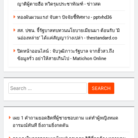
ญาติผู้ตายฮือ หวิดรุมประชาทัณฑ์ - ข่าวสด
ทองผันผวนแรง! จับตา ปัจจัยชี้ทิศทาง - pptvhd36
สส. ปชน. จี้รัฐบาลทบทวนนโยบายเมียนมา ต้อนรับ ‘มิ
นอ่องหล่าย’ ได้แค่สัญญาว่างเปล่า - thestandard.co
ปิดหน้าออนไลน์ : จับวุฒิภาวะรัฐบาล จากฮั้วสว.ถึง
ข้อมูลรั่ว อย่าให้สายเกินไป - Matichon Online
Search
for:
เผย 1 คำถามยอดฮิตที่ผู้ชายชอบถาม แต่ทำผู้หญิงหมด
อารมณ์ทันที ยิ่งถามยิ่งกดดัน