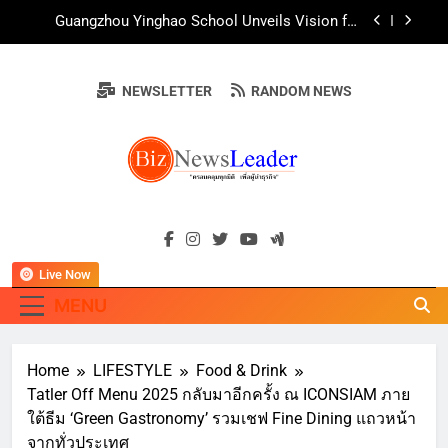
Skip
AirAsia X SEE FAH พันธมิตรทางธุรกิจยาวนานกว่า
to
20 ปี ต่อยอดเสิร์ฟความอร่อย ยกเมนูระดับตำนาน
“ข้าวหน้าไก่ราชวงศ์” พุ่งทะยานสู่น่านฟ้า
content
ททท. ร่วมมือกับ จุฬาลงกรณ์มหาวิทยาลัย จัดสัมมนา
ทางวิชาการและการตลาดเชิงรุก แนะเคล็ดลับปรับ
NEWSLETTER
RANDOM NEWS
ธุรกิจท่องเที่ยวไทย “ขายได้ ขายดี ขายนาน”
บ้านหนองสองห้องจัดใหญ่ “แห่เทียนพรรษา – ผ้าป่า
ซาเล้งปลอดเหล้าเข้าพรรษา 2569” ชูพลังชุมชน
สืบสานพุทธศาสนา สร้างสังคมปลอดเหล้า ภายใต้
Guangzhou Yinghao School Unveils Vision for
แนวคิด “90 วัน เก็บแต้มสุขภาพดี สิ่งดีๆ จะเกิดขึ้น”
Future-Ready Education
AirAsia X SEE FAH พันธมิตรทางธุรกิจยาวนานกว่า
BIZNEWSLEADE
20 ปี ต่อยอดเสิร์ฟความอร่อย ยกเมนูระดับตำนาน
"ครอบคลุมทุกมิติ เพื่อ…ผู้นำธุรกิจ"
“ข้าวหน้าไก่ราชวงศ์” พุ่งทะยานสู่น่านฟ้า
ททท. ร่วมมือกับ จุฬาลงกรณ์มหาวิทยาลัย จัดสัมมนา
ทางวิชาการและการตลาดเชิงรุก แนะเคล็ดลับปรับ
ธุรกิจท่องเที่ยวไทย “ขายได้ ขายดี ขายนาน”
Live Now
MENU
Home
LIFESTYLE
Food & Drink
Tatler Off Menu 2025 กลับมาอีกครั้ง ณ ICONSIAM ภาย
ใต้ธีม ‘Green Gastronomy’ รวมเชฟ Fine Dining แถวหน้า
จากทั่วประเทศ