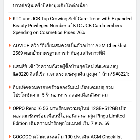
บาทต่อหุ้น ครึ่งปีหลังมุ่งเติบโตต่อเนื่อง
KTC and JCB Tap Growing Self-Care Trend with Expanded
Beauty Privileges Number of KTC JCB Cardmembers
Spending on Cosmetics Rises 26%
ADVICE คว้า “ดีเยี่ยมสมควรเป็นตัวอย่าง” AGM Checklist
2569 ตอกย้ำมาตรฐานการกำกับดูแลกิจการที่ดี
แสนสิริ เข้าใจความกังวลผู้ซื้อบ้านยุคใหม่ ส่งแคมเปญ
&#8220;ดีลนี้เริ่ด แจกแรง แซงทุกดีล สูงสุด 1 ล้าน*&#8221;
อิมแพ็คชวนครอบครัวฉลองวันแม่ เปิดแคมเปญรวม
โปรโมชันจาก 5 ร้านอาหาร ตลอดเดือนสิงหาคม
OPPO Reno16 5G มาพร้อมความจุใหม่ 12GB+512GB เปิด
คอลเลกชันพร้อมเพื่อนซี้ไอคอนิกคนล่าสุด Pingu Limited
Edition เติมความน่ารักทุกโมเมนต์ เริ่ม 7 ส.ค. 69
COCOCO คว้าคะแนนเต็ม 100 ประเมิน AGM Checklist