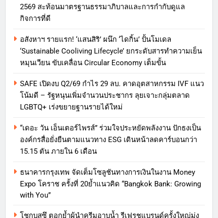
2569 สะท้อนมาตรฐานธรรมาภิบาลและการกำกับดูแล
กิจการที่ดี
อสังหาฯ รายแรก! ‘แสนสิริ’ ผนึก ‘ไดกิ้น’ ปั้นโมเดล
‘Sustainable Cooliving Lifecycle’ ยกระดับสารทำความเย็น
หมุนเวียน ขับเคลื่อน Circular Economy เต็มขั้น
SAFE เปิดงบ Q2/69 กำไร 29 ลบ. คาดอุตสาหกรรม IVF แนว
โน้มดี – รัฐหนุนเพิ่มจำนวนประชากร ลุยเจาะกลุ่มตลาด
LGBTQ+ เร่งขยายฐานรายได้ใหม่
“เดอะ วัน เอ็นเตอร์ไพรส์” ร่วมใจประหยัดพลังงาน ปักธงเป็น
องค์กรสื่อยั่งยืนตามแนวทาง ESG เดินหน้าลดคาร์บอนกว่า
15.15 ตัน ภายใน 6 เดือน
ธนาคารกรุงเทพ จัดเต็มโซลูชันทางการเงินในงาน Money
Expo โคราช ครั้งที่ 20ย้ำแนวคิด “Bangkok Bank: Growing
with You”
โชกุบุสซึ ตอกย้ำผู้นำครีมอาบน้ำ รีเฟรชแบรนด์ครั้งใหญ่มุ่ง