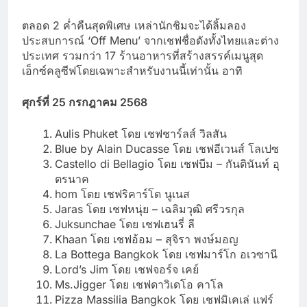
ตลอด 2 ค่ำคืนสุดพิเศษ เหล่านักชิมจะได้ลิ้มลอง
ประสบการณ์ ‘Off Menu’ จากเชฟชื่อดังทั้งไทยและต่าง
ประเทศ รวมกว่า 17 ร้านอาหารที่สร้างสรรค์เมนูสุด
เอ็กซ์คลูซีฟโดยเฉพาะสำหรับงานนี้เท่านั้น อาทิ
ศุกร์ที่ 25
กรกฎาคม 2568
Aulis Phuket โดย เชฟชาร์ลส์ วิลสัน
Blue by Alain Ducasse โดย เชฟอีเวนส์ โลเปซ
Castello di Bellagio โดย เชฟบีม – กันตินันท์ อุ
ตรนาค
hom โดย เชฟริคาร์โด นูเนส
Jaras โดย เชฟหนุ่ย – เฉลิมวุฒิ ศรีวรกุล
Juksunchae โดย เชฟเฮนรี่ ลี
Khaan โดย เชฟอ้อม – สุจิรา พงษ์มอญ
La Bottega Bangkok โดย เชฟมาร์โก อเวซานี
Lord’s Jim โดย เชฟจอร์จ เคย์
Ms.Jigger โดย เชฟดาวิเดโอ คาโล
Pizza Massilia Bangkok โดย เชฟมิเคเล่ แฟร์