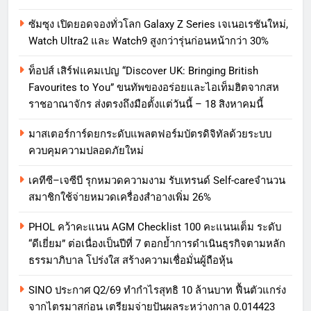
ซัมซุง เปิดยอดจองทั่วโลก Galaxy Z Series เจเนอเรชันใหม่,
Watch Ultra2 และ Watch9 สูงกว่ารุ่นก่อนหน้ากว่า 30%
ท็อปส์ เสิร์ฟแคมเปญ “Discover UK: Bringing British
Favourites to You” ขนทัพของอร่อยและไอเท็มฮิตจากสห
ราชอาณาจักร ส่งตรงถึงมือตั้งแต่วันนี้ – 18 สิงหาคมนี้
มาสเตอร์การ์ดยกระดับแพลตฟอร์มบัตรดิจิทัลด้วยระบบ
ควบคุมความปลอดภัยใหม่
เคทีซี–เจซีบี รุกหมวดความงาม รับเทรนด์ Self-careจำนวน
สมาชิกใช้จ่ายหมวดเครื่องสำอางเพิ่ม 26%
PHOL คว้าคะแนน AGM Checklist 100 คะแนนเต็ม ระดับ
“ดีเยี่ยม” ต่อเนื่องเป็นปีที่ 7 ตอกย้ำการดำเนินธุรกิจตามหลัก
ธรรมาภิบาล โปร่งใส สร้างความเชื่อมั่นผู้ถือหุ้น
SINO ประกาศ Q2/69 ทำกำไรสุทธิ 10 ล้านบาท ฟื้นตัวแกร่ง
จากไตรมาสก่อน เตรียมจ่ายปันผลระหว่างกาล 0.014423