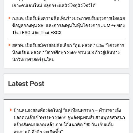
เจาะคนเจนใหม่ ปลุกกระแสผิวโชกุผิวโชว์ได้
ก.ล.ต. เปิดรับฟังความคิดเห็นร่างประกาศปรับปรุงการเปิดเผย
ข้อมูลกองทุน SRI และการลงทุนในหุ้นโครงการ JUMP+ ของ
Thai ESG และ Thai ESGX
สสวท. เปิดรับสมัครสอบคัดเลือก “ทุน พสวท.” และ “โครงการ
ห้องเรียน พสวท.” ปีการศึกษา 2569 ชวน ม.3 ก้าวสู่เส้นทาง
นักวิทยาศาสตร์รุ่นใหม่
Latest Post
บ้านหนองสองห้องจัดใหญ่ “แห่เทียนพรรษา – ผ้าป่าซาเล้ง
ปลอดเหล้าเข้าพรรษา 2569” ชูพลังชุมชนสืบสานพุทธศาสนา
สร้างสังคมปลอดเหล้า ภายใต้แนวคิด “90 วัน เก็บแต้ม
สุขภาพดี สิ่งดีๆ จะเกิดขึ้น”