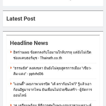
Latest Post
Headline News
อิหร่านเผย ข้อตกลงกับโอมานใกล้บรรลุ แต่ยังไม่เปิด
ช่องแคบฮอร์มุซ - Thairath.co.th
"ธรรมธัส" ลงสงขลา ยันยังไม่คุยสูตรการเมือง "เขียว-
ส้ม-แดง" - pptvhd36
“แอนดี้” เผยภาพวงจรปิด “เต้ ดราก้อนไฟว์” รู้แล้วเอา
ก้อนอิฐมาจากไหน ยันเพื่อนไม่ป่วยซึมเศร้า - ผู้จัดการ
ออนไลน์
วธ.เตรียมพร้อม พิธีการศพในพระบรมราชานุเคราะห์