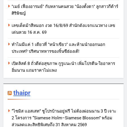
"เมย์ เฟื่องอารมย์" กับหลานคนสวย "น้องตั้งตา" ลูกสาวกีต้าร์
ศิริพิชญ์
เลขเด็ดม้าสีหมอก งวด 16/8/69 สำนักดังแจกแนวทาง เลข
เด่นหวย 16 ส.ค. 69
ทำไมมีแค่ 1 เดียวที่ "หน้าเขียว" และห้ามนำออกนอก
ประเทศ? ปริศนาทหารของจิ๋นซีฮ่องเต้!
เปิดลิสต์ 8 ถั่วดีต่อสุขภาพ กูรูแนะนำ เพิ่มโปรตีน-ใยอาหาร
อิ่มนาน แถมราคาไม่แพง
thaipr
“ไซมิส แอสเสท” ชูโปรบ้านอยู่ฟรี ไม่ต้องผ่อนนาน 3 ปี เจาะ
2 โครงการ “Siamese Holm–Siamese Blossom” พร้อม
ส่วนลดและสิทธิพิเศษถึง 31 สิงหาคม 2569