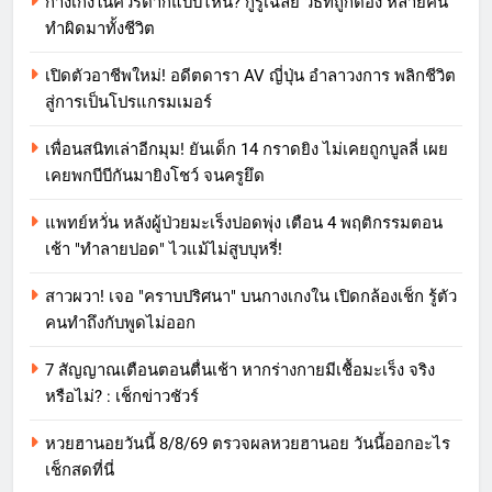
กางเกงในควรตากแบบไหน? กูรูเฉลย วิธีที่ถูกต้อง หลายคน
ทำผิดมาทั้งชีวิต
เปิดตัวอาชีพใหม่! อดีตดารา AV ญี่ปุ่น อำลาวงการ พลิกชีวิต
สู่การเป็นโปรแกรมเมอร์
เพื่อนสนิทเล่าอีกมุม! ยันเด็ก 14 กราดยิง ไม่เคยถูกบูลลี่ เผย
เคยพกบีบีกันมายิงโชว์ จนครูยึด
แพทย์หวั่น หลังผู้ป่วยมะเร็งปอดพุ่ง เตือน 4 พฤติกรรมตอน
เช้า "ทำลายปอด" ไวแม้ไม่สูบบุหรี่!
สาวผวา! เจอ "คราบปริศนา" บนกางเกงใน เปิดกล้องเช็ก รู้ตัว
คนทำถึงกับพูดไม่ออก
7 สัญญาณเตือนตอนตื่นเช้า หากร่างกายมีเชื้อมะเร็ง จริง
หรือไม่? : เช็กข่าวชัวร์
หวยฮานอยวันนี้ 8/8/69 ตรวจผลหวยฮานอย วันนี้ออกอะไร
เช็กสดที่นี่