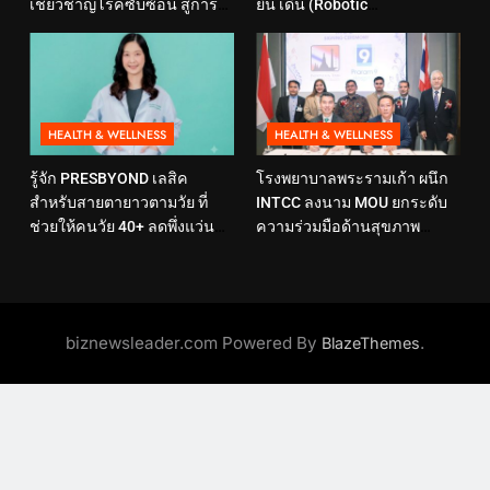
เชี่ยวชาญโรคซับซ้อน สู่การ
ยืน เดิน (Robotic
ดูแลสุขภาพเชิงป้องกันที่ตอบ
Rehabilitation Center) นำ
โจทย์ไลฟ์สไตล์ ภายใต้แนวคิด
เทคโนโลยีสุดล้ำ หุ่นยนต์ฝึก
“SELF-CARE IS HEALTHCARE”
เดิน มาเพิ่มประสิทธิภาพ
HEALTH & WELLNESS
HEALTH & WELLNESS
รู้จัก PRESBYOND เลสิค
โรงพยาบาลพระรามเก้า ผนึก
สำหรับสายตายาวตามวัย ที่
INTCC ลงนาม MOU ยกระดับ
ช่วยให้คนวัย 40+ ลดพึ่งแว่น
ความร่วมมือด้านสุขภาพ
และใช้ชีวิตได้คล่องตัวขึ้น
พร้อมรองรับผู้รับบริการชาว
อินโดนีเซียอย่างครบวงจร
biznewsleader.com Powered By
.
BlazeThemes