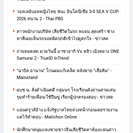
วอลเลย์บอลหญิงไทย ชนะ อินโดนีเซีย 3-0 SEA V CUP
2026 สนาม 2 - Thai PBS
สาวพนักงานบริษัท เสียชีวิตในรถ พบจม.สุดเศร้า ช่าง
ทาสีเผยเห็นรถจอดผิดปกติเข้าไปดูตกใจ - ข่าวสด
ถ่ายทอดสด มวยวันนี้ มาซาอากิ Vs หลิว เมิงหยาง ONE
Samurai 2 - TrueID InTrend
"นาบิล อานาน" โกนผมแก้เคล็ด หลังพ่าย "เสือคิม" -
Mainstand
ผบช.น. สั่งดำเนินคดี กลุ่มนร.โรงเรียนดังย่านสามเสน
รุมทำร้ายเพื่อน-ใช้ปืนขู่ เรียกผู้ปกครองสอบ - ข่าวสด
แอนดรูวส์อ้าง แจ้งรัฐบาลไทยล่วงหน้าก่อนเผยรายงาน
แต่ไร้คำตอบ - Matichon Online
นักศึกษาหนุ่มแทงชายชาวจีนเสียชีวิตคาห้องแฟนสาว