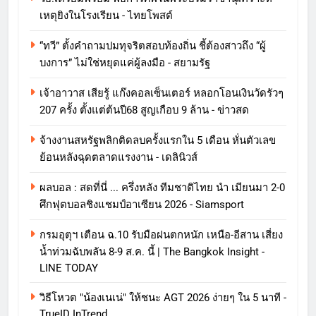
เหตุยิงในโรงเรียน - ไทยโพสต์
“ทวี” ตั้งคำถามปมทุจริตสอบท้องถิ่น ชี้ต้องสาวถึง “ผู้
บงการ” ไม่ใช่หยุดแค่ผู้ลงมือ - สยามรัฐ
เจ้าอาวาส เสียรู้ แก๊งคอลเซ็นเตอร์ หลอกโอนเงินวัดรัวๆ
207 ครั้ง ตั้งแต่ต้นปี68 สูญเกือบ 9 ล้าน - ข่าวสด
จ้างงานสหรัฐพลิกติดลบครั้งแรกใน 5 เดือน หั่นตัวเลข
ย้อนหลังฉุดตลาดแรงงาน - เดลินิวส์
ผลบอล : สดที่นี่ ... ครึ่งหลัง ทีมชาติไทย นำ เมียนมา 2-0
ศึกฟุตบอลชิงแชมป์อาเซียน 2026 - Siamsport
กรมอุตุฯ เตือน ฉ.10 รับมือฝนตกหนัก เหนือ-อีสาน เสี่ยง
น้ำท่วมฉับพลัน 8-9 ส.ค. นี้ | The Bangkok Insight -
LINE TODAY
วิธีโหวต "น้องเนเน่" ให้ชนะ AGT 2026 ง่ายๆ ใน 5 นาที -
TrueID InTrend