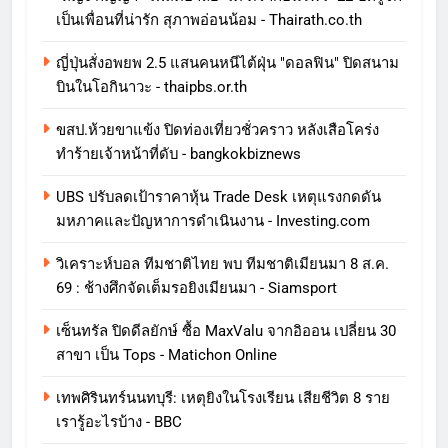
เป็นเพื่อนที่น่ารัก สุภาพอ่อนน้อม - Thairath.co.th
ญี่ปุ่นสั่งอพยพ 2.5 แสนคนหนีไต้ฝุ่น "ดอลฟิน" ปิดสนาม
บินในโอกินาวะ - thaipbs.or.th
ขสป.ห้วยขาแข้ง ปิดท่องเที่ยวชั่วคราว หลังเสือโคร่ง
ทำร้ายเจ้าหน้าที่ดับ - bangkokbiznews
UBS ปรับลดเป้าราคาหุ้น Trade Desk เหตุแรงกดดัน
มหภาคและปัญหาการดําเนินงาน - Investing.com
วิเคราะห์บอล ทีมชาติไทย พบ ทีมชาติเมียนมา 8 ส.ค.
69 : ช้างศึกจัดเต็มรอยิงเมียนมา - Siamsport
เซ็นทรัล ปิดดีลยักษ์ ซื้อ MaxValu จากอิออน เปลี่ยน 30
สาขา เป็น Tops - Matichon Online
เทพศิรินทร์นนทบุรี: เหตุยิงในโรงเรียน เสียชีวิต 8 ราย
เรารู้อะไรบ้าง - BBC