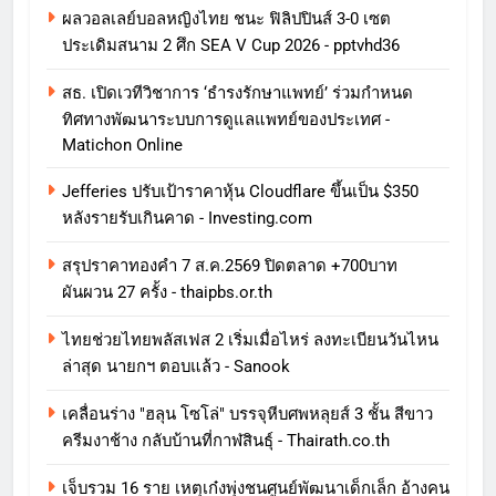
ผลวอลเลย์บอลหญิงไทย ชนะ ฟิลิปปินส์ 3-0 เซต
ประเดิมสนาม 2 ศึก SEA V Cup 2026 - pptvhd36
สธ. เปิดเวทีวิชาการ ‘ธำรงรักษาแพทย์’ ร่วมกำหนด
ทิศทางพัฒนาระบบการดูแลแพทย์ของประเทศ -
Matichon Online
Jefferies ปรับเป้าราคาหุ้น Cloudflare ขึ้นเป็น $350
หลังรายรับเกินคาด - Investing.com
สรุปราคาทองคำ 7 ส.ค.2569 ปิดตลาด +700บาท
ผันผวน 27 ครั้ง - thaipbs.or.th
ไทยช่วยไทยพลัสเฟส 2 เริ่มเมื่อไหร่ ลงทะเบียนวันไหน
ล่าสุด นายกฯ ตอบแล้ว - Sanook
เคลื่อนร่าง "ฮลุน โซโล่" บรรจุหีบศพหลุยส์ 3 ชั้น สีขาว
ครีมงาช้าง กลับบ้านที่กาฬสินธุ์ - Thairath.co.th
เจ็บรวม 16 ราย เหตุเก๋งพุ่งชนศูนย์พัฒนาเด็กเล็ก อ้างคน