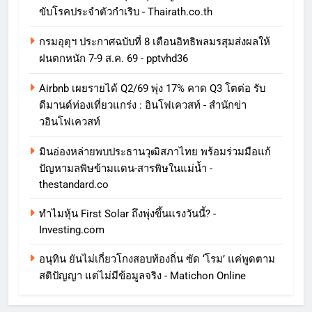
ขับโรคประจำตัวกำเริบ - Thairath.co.th
กรมอุตุฯ ประกาศฉบับที่ 8 เตือนอิทธิพลมรสุมส่งผลให้
ฝนตกหนัก 7-9 ส.ค. 69 - pptvhd36
Airbnb เผยรายได้ Q2/69 พุ่ง 17% คาด Q3 โตต่อ รับ
ดีมานด์ท่องเที่ยวแกร่ง : อินโฟเควสท์ - สำนักข่า
วอินโฟเควสท์
มินอ่องหล่ายพบประธานวุฒิสภาไทย พร้อมร่วมมือแก้
ปัญหามลพิษข้ามแดน-สารพิษในแม่น้ำ -
thestandard.co
ทําไมหุ้น First Solar ถึงพุ่งขึ้นแรงวันนี้? -
Investing.com
อนุทิน ยันไม่เกี่ยวโกงสอบท้องถิ่น ซัด ‘โรม’ แค่พูดตาม
สติปัญญา แต่ไม่มีข้อมูลจริง - Matichon Online