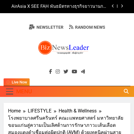
Skip
AirAsia X SEE FAH พันธมิตรทางธุรกิจยาวนานกว่า
to
20 ปี ต่อยอดเสิร์ฟความอร่อย ยกเมนูระดับตำนาน
“ข้าวหน้าไก่ราชวงศ์” พุ่งทะยานสู่น่านฟ้า
content
ททท. ร่วมมือกับ จุฬาลงกรณ์มหาวิทยาลัย จัดสัมมนา
ทางวิชาการและการตลาดเชิงรุก แนะเคล็ดลับปรับ
NEWSLETTER
RANDOM NEWS
ธุรกิจท่องเที่ยวไทย “ขายได้ ขายดี ขายนาน”
บ้านหนองสองห้องจัดใหญ่ “แห่เทียนพรรษา – ผ้าป่า
ซาเล้งปลอดเหล้าเข้าพรรษา 2569” ชูพลังชุมชน
สืบสานพุทธศาสนา สร้างสังคมปลอดเหล้า ภายใต้
Guangzhou Yinghao School Unveils Vision for
แนวคิด “90 วัน เก็บแต้มสุขภาพดี สิ่งดีๆ จะเกิดขึ้น”
Future-Ready Education
AirAsia X SEE FAH พันธมิตรทางธุรกิจยาวนานกว่า
BIZNEWSLEADE
20 ปี ต่อยอดเสิร์ฟความอร่อย ยกเมนูระดับตำนาน
"ครอบคลุมทุกมิติ เพื่อ…ผู้นำธุรกิจ"
“ข้าวหน้าไก่ราชวงศ์” พุ่งทะยานสู่น่านฟ้า
ททท. ร่วมมือกับ จุฬาลงกรณ์มหาวิทยาลัย จัดสัมมนา
ทางวิชาการและการตลาดเชิงรุก แนะเคล็ดลับปรับ
ธุรกิจท่องเที่ยวไทย “ขายได้ ขายดี ขายนาน”
Live Now
MENU
Home
LIFESTYLE
Health & Wellness
โรงพยาบาลศรีนครินทร์ คณะแพทยศาสตร์ มหาวิทยาลัย
ขอนแก่นสู่ความเป็นเลิศด้านการรักษาภาวะเส้นเลือด
สมองแดงดำเชื่อมต่อผิดปกติ (AVM) ด้วยเทคนิคผ่านสาย