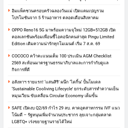
อิมแพ็คชวนครอบครัวฉลองวันแม่ เปิดแคมเปญรวม
โปรโมชันจาก 5 ร้านอาหาร ตลอดเดือนสิงหาคม
OPPO Reno16 5G มาพร้อมความจุใหม่ 12GB+512GB เปิด
คอลเลกชันพร้อมเพื่อนซี้ไอคอนิกคนล่าสุด Pingu Limited
Edition เติมความน่ารักทุกโมเมนต์ เริ่ม 7 ส.ค. 69
COCOCO คว้าคะแนนเต็ม 100 ประเมิน AGM Checklist
2569 สะท้อนมาตรฐานธรรมาภิบาลและการกำกับดูแล
กิจการที่ดี
อสังหาฯ รายแรก! ‘แสนสิริ’ ผนึก ‘ไดกิ้น’ ปั้นโมเดล
‘Sustainable Cooliving Lifecycle’ ยกระดับสารทำความเย็น
หมุนเวียน ขับเคลื่อน Circular Economy เต็มขั้น
SAFE เปิดงบ Q2/69 กำไร 29 ลบ. คาดอุตสาหกรรม IVF แนว
โน้มดี – รัฐหนุนเพิ่มจำนวนประชากร ลุยเจาะกลุ่มตลาด
LGBTQ+ เร่งขยายฐานรายได้ใหม่