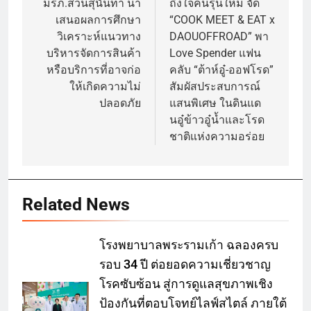
มรภ.สวนสุนันทา นำ
ถึงใจคนรุ่นใหม่ จัด
เสนอผลการศึกษา
“COOK MEET & EAT x
วิเคราะห์แนวทาง
DAOUOFFROAD” พา
บริหารจัดการสินค้า
Love Spender แฟน
หรือบริการที่อาจก่อ
คลับ “ต้าห์อู๋-ออฟโรด”
ให้เกิดความไม่
สัมผัสประสบการณ์
ปลอดภัย
แสนพิเศษ ในดินแด
นอู๋ข้าวอู๋น้ำและโรด
ชาติแห่งความอร่อย
Related News
โรงพยาบาลพระรามเก้า ฉลองครบ
รอบ 34 ปี ต่อยอดความเชี่ยวชาญ
โรคซับซ้อน สู่การดูแลสุขภาพเชิง
ป้องกันที่ตอบโจทย์ไลฟ์สไตล์ ภายใต้