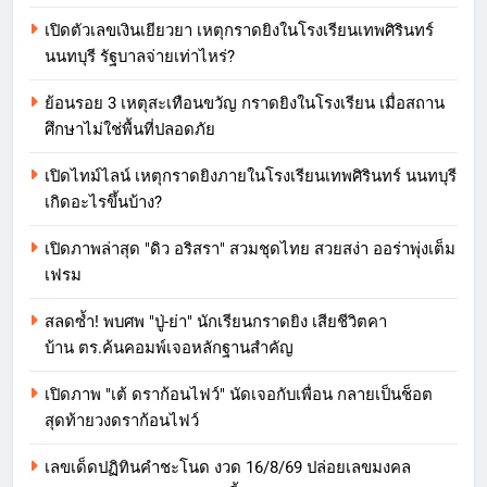
เปิดตัวเลขเงินเยียวยา เหตุกราดยิงในโรงเรียนเทพศิรินทร์
นนทบุรี รัฐบาลจ่ายเท่าไหร่?
ย้อนรอย 3 เหตุสะเทือนขวัญ กราดยิงในโรงเรียน เมื่อสถาน
ศึกษาไม่ใช่พื้นที่ปลอดภัย
เปิดไทม์ไลน์ เหตุกราดยิงภายในโรงเรียนเทพศิรินทร์ นนทบุรี
เกิดอะไรขึ้นบ้าง?
เปิดภาพล่าสุด "ดิว อริสรา" สวมชุดไทย สวยสง่า ออร่าพุ่งเต็ม
เฟรม
สลดซ้ำ! พบศพ "ปู่-ย่า" นักเรียนกราดยิง เสียชีวิตคา
บ้าน ตร.ค้นคอมพ์เจอหลักฐานสำคัญ
เปิดภาพ "เต้ ดราก้อนไฟว์" นัดเจอกับเพื่อน กลายเป็นช็อต
สุดท้ายวงดราก้อนไฟว์
เลขเด็ดปฏิทินคำชะโนด งวด 16/8/69 ปล่อยเลขมงคล