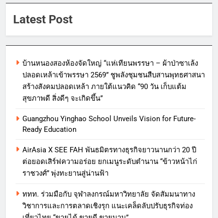
Latest Post
บ้านหนองสองห้องจัดใหญ่ “แห่เทียนพรรษา – ผ้าป่าซาเล้ง
ปลอดเหล้าเข้าพรรษา 2569” ชูพลังชุมชนสืบสานพุทธศาสนา
สร้างสังคมปลอดเหล้า ภายใต้แนวคิด “90 วัน เก็บแต้ม
สุขภาพดี สิ่งดีๆ จะเกิดขึ้น”
Guangzhou Yinghao School Unveils Vision for Future-
Ready Education
AirAsia X SEE FAH พันธมิตรทางธุรกิจยาวนานกว่า 20 ปี
ต่อยอดเสิร์ฟความอร่อย ยกเมนูระดับตำนาน “ข้าวหน้าไก่
ราชวงศ์” พุ่งทะยานสู่น่านฟ้า
ททท. ร่วมมือกับ จุฬาลงกรณ์มหาวิทยาลัย จัดสัมมนาทาง
วิชาการและการตลาดเชิงรุก แนะเคล็ดลับปรับธุรกิจท่อง
เที่ยวไทย “ขายได้ ขายดี ขายนาน”