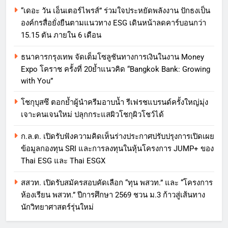
“เดอะ วัน เอ็นเตอร์ไพรส์” ร่วมใจประหยัดพลังงาน ปักธงเป็น
องค์กรสื่อยั่งยืนตามแนวทาง ESG เดินหน้าลดคาร์บอนกว่า
15.15 ตัน ภายใน 6 เดือน
ธนาคารกรุงเทพ จัดเต็มโซลูชันทางการเงินในงาน Money
Expo โคราช ครั้งที่ 20ย้ำแนวคิด “Bangkok Bank: Growing
with You”
โชกุบุสซึ ตอกย้ำผู้นำครีมอาบน้ำ รีเฟรชแบรนด์ครั้งใหญ่มุ่ง
เจาะคนเจนใหม่ ปลุกกระแสผิวโชกุผิวโชว์ได้
ก.ล.ต. เปิดรับฟังความคิดเห็นร่างประกาศปรับปรุงการเปิดเผย
ข้อมูลกองทุน SRI และการลงทุนในหุ้นโครงการ JUMP+ ของ
Thai ESG และ Thai ESGX
สสวท. เปิดรับสมัครสอบคัดเลือก “ทุน พสวท.” และ “โครงการ
ห้องเรียน พสวท.” ปีการศึกษา 2569 ชวน ม.3 ก้าวสู่เส้นทาง
นักวิทยาศาสตร์รุ่นใหม่