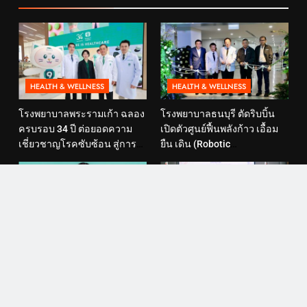
HEALTH & WELLNESS
HEALTH & WELLNESS
โรงพยาบาลพระรามเก้า ฉลอง
โรงพยาบาลธนบุรี ตัดริบบิ้น
ครบรอบ 34 ปี ต่อยอดความ
เปิดตัวศูนย์ฟื้นพลังก้าว เอื้อม
เชี่ยวชาญโรคซับซ้อน สู่การ
ยืน เดิน (Robotic
ดูแลสุขภาพเชิงป้องกันที่ตอบ
Rehabilitation Center) นำ
โจทย์ไลฟ์สไตล์ ภายใต้แนวคิด
เทคโนโลยีสุดล้ำ หุ่นยนต์ฝึก
“SELF-CARE IS HEALTHCARE”
เดิน มาเพิ่มประสิทธิภาพ
HEALTH & WELLNESS
HEALTH & WELLNESS
รู้จัก PRESBYOND เลสิค
โรงพยาบาลพระรามเก้า ผนึก
สำหรับสายตายาวตามวัย ที่
INTCC ลงนาม MOU ยกระดับ
ช่วยให้คนวัย 40+ ลดพึ่งแว่น
ความร่วมมือด้านสุขภาพ
และใช้ชีวิตได้คล่องตัวขึ้น
พร้อมรองรับผู้รับบริการชาว