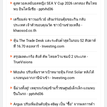
ดูสดวอลเลย์บอลหญิง SEA V Cup 2026 เลกสอง ทีมไทย
พบ อินโดนีเซีย - pptvhd36
เตรียมส่ง ชาวนอร์เวย์ เดินเร่ร่อนคุ้ยขยะกิน กลับ
ประเทศ เจ้าตัวขอบคุณวัด ชาวบ้านช่วยเหลือ -
khaosod.co.th
หุ้น The Trade Desk แตะระดับต่ําสุดในรอบ 52 สัปดาห์
ที่ 16.70 ดอลลาร์ - Investing.com
สรุปผลตะกร้อ คิงส์ คัพ ไทยคว้าแชมป์ 2 ประเภท -
TrueVisions
Mizuho ปรับเพิ่มราคาเป้าหมายหุ้น First Solar หลังได้
แรงหนุนจากภาษีนําเข้า - Investing.com
ฉี่ม่วงทั้งคู่! เหตุรถเก๋งพุ่งข้ามรั้วชนศูนย์เด็กเล็ก-แถมพบ
ปืนในรถ - pptvhd36
Argus ปรับเพิ่มอันดับหุ้น eBay เป็น "ซื้อ" จากผลการดํา