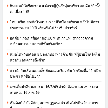
กินบะหมี่นับร้อยชาม แต่สาวญี่ปุ่นยังหุ่นเพรียว เผยดื่ม "สิ่งนี้"
ต่อเนื่อง 1 ปี!
ไทยเตรียมยกเลิกโทษประหารชีวิตโดยปริยาย หลังไม่มีการ
ประหารครบ 10 ปี จริงหรือไม่? : เช็กข่าวชัวร์
ฮิตดื่ม "เวลเนสช็อต" ตอนเช้าแทนกาแฟ! สาวรีวิวความ
เปลี่ยนแปลง สุขภาพดีขึ้นจริงหรือ?
หมอไต้หวันเตือน 5 ประเภทอาหารค้างคืน ที่ผู้ป่วยโรคไตไม่
ควรกิน อันตรายถึงชีวิต
สาวนักกินเส้น เผยเคล็ดลับผอมเพรียว ดื่ม "เครื่องดื่ม" 1 ชนิด
ประจำ หาซื้อไม่ยาก!
เลขเด็ดม้าสีหมอก งวด 16/8/69 สำนักดังแจกแนวทาง เลข
เด่นหวย 16 ส.ค. 69
เปิดลิสต์ 8 ถั่วดีต่อสุขภาพ กูรูแนะนำ เพิ่มโปรตีน-ใยอาหาร