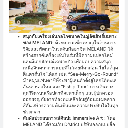
สนุกกับเครื่องเล่นกลไกขนาดใหญ่ลิขสิทธิ์เฉพาะ
ของ MELAND
: ด้วยความเชี่ยวชาญในด้านการ
วิจัยและพัฒนาในระดับมืออาชีพ MELAND ได้
สร้างสรรค์เครื่องเล่นในร่มที่มีความแปลกใหม่
และมีเอกลักษณ์เฉพาะตัว เพื่อมอบความสนุก
เหนือจินตนาการแบบที่ไม่เคยมีมาก่อน ไฮไลต์สุด
ตื่นตาตื่นใจ ได้แก่ เช่น “Sea-Merry-Go-Round”
ม้าหมุนแฟนตาซีที่จะพาผู้เล่นดำดิ่งสู่โลกใต้ทะเล
อันน่าหลงใหล และ“Fiship Tour” การเดินทาง
สุดวิจิตรบนเรือปลาที่จะพาเด็กๆ และผู้ปกครอง
ออกผจญภัยจากท้องทะเลลึกลับสู่ก้อนเมฆหลาก
สีสัน สร้างความตื่นเต้นและความประทับใจในทุก
ช่วงเวลา
สัมผัสประสบการณ์ศิลปะ Immersive Art
: โดย
MELAND ได้ร่วมกับ D’strict บริษัทออกแบบสื่อ