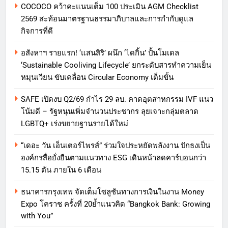
COCOCO คว้าคะแนนเต็ม 100 ประเมิน AGM Checklist
2569 สะท้อนมาตรฐานธรรมาภิบาลและการกำกับดูแล
กิจการที่ดี
อสังหาฯ รายแรก! ‘แสนสิริ’ ผนึก ‘ไดกิ้น’ ปั้นโมเดล
‘Sustainable Cooliving Lifecycle’ ยกระดับสารทำความเย็น
หมุนเวียน ขับเคลื่อน Circular Economy เต็มขั้น
SAFE เปิดงบ Q2/69 กำไร 29 ลบ. คาดอุตสาหกรรม IVF แนว
โน้มดี – รัฐหนุนเพิ่มจำนวนประชากร ลุยเจาะกลุ่มตลาด
LGBTQ+ เร่งขยายฐานรายได้ใหม่
“เดอะ วัน เอ็นเตอร์ไพรส์” ร่วมใจประหยัดพลังงาน ปักธงเป็น
องค์กรสื่อยั่งยืนตามแนวทาง ESG เดินหน้าลดคาร์บอนกว่า
15.15 ตัน ภายใน 6 เดือน
ธนาคารกรุงเทพ จัดเต็มโซลูชันทางการเงินในงาน Money
Expo โคราช ครั้งที่ 20ย้ำแนวคิด “Bangkok Bank: Growing
with You”