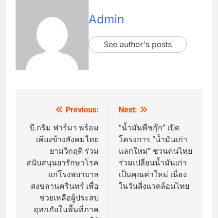
Admin
See author's posts
Previous:
Next:
Post
navigation
บี.กริม ฟาร์มา พร้อม
“น้ำมันพืชกุ๊ก” เปิด
เคียงข้างสังคมไทย
โครงการ “น้ำมันเก่า
ยามวิกฤติ ร่วม
แลกใหม่” ชวนคนไทย
สนับสนุนยารักษาโรค
ร่วมเปลี่ยนน้ำมันเก่า
แก่โรงพยาบาล
เป็นคุณค่าใหม่ เนื่อง
สงขลานครินทร์ เพื่อ
ในวันสิ่งแวดล้อมไทย
ช่วยเหลือผู้ประสบ
อุทกภัยในพื้นที่ภาค