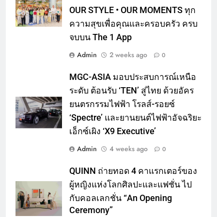
OUR STYLE • OUR MOMENTS ทุก
ความสุขเพื่อคุณและครอบครัว ครบ
จบบน The 1 App
Admin
2 weeks ago
0
MGC-ASIA มอบประสบการณ์เหนือ
ระดับ ต้อนรับ ‘TEN’ สู่ไทย ด้วยอัคร
ยนตรกรรมไฟฟ้า โรลส์-รอยซ์
‘Spectre’ และยานยนต์ไฟฟ้าอัจฉริยะ
เอ็กซ์เผิง ‘X9 Executive’
Admin
4 weeks ago
0
QUINN ถ่ายทอด 4 คาแรกเตอร์ของ
ผู้หญิงแห่งโลกศิลปะและแฟชั่น ไป
กับคอลเลกชั่น “An Opening
Ceremony”