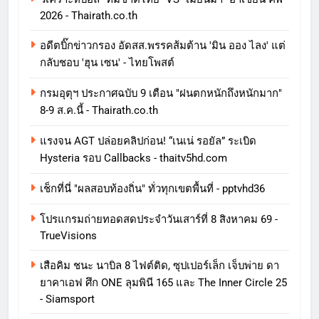
2026 - Thairath.co.th
อดีตบิ๊กข่าวกรอง อัดสส.พรรคส้มต้าน 'มิน ออง ไลง' แต่
กลับชอบ 'ฮุน เซน' - ไทยโพสต์
กรมอุตุฯ ประกาศฉบับ 9 เตือน "ฝนตกหนักถึงหนักมาก"
8-9 ส.ค.นี้ - Thairath.co.th
แรงจน AGT ปล่อยคลิปก่อน! “เนเน่ รอยัล” ระเบิด
Hysteria รอบ Callbacks - thaitv5hd.com
เช็กที่นี่ "ผลสอบท้องถิ่น" ทั่วทุกเขตพื้นที่ - pptvhd36
โปรแกรมถ่ายทอดสดประจำวันเสาร์ที่ 8 สิงหาคม 69 -
TrueVisions
เสือคิม ชนะ นาบิล 8 ไฟต์ติด, ซุปเปอร์เล็ก เจ็บพ่าย ดา
ยาคาเอฟ ศึก ONE ลุมพินี 165 และ The Inner Circle 25
- Siamsport