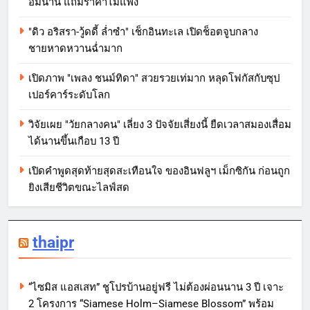
อิ่มนาน แถมราคาไม่แพง
"ดิว อริสรา-วู้ดดี้ ล่ำซำ" เช็กอินทะเล เปิดช็อตจูบกลาง
ชายหาดหวานฉ่ำมาก
เปิดภาพ "เพลง ชนม์ทิดา" สวยรวยเท่มาก หลุดโฟกัสกับซุป
เปอร์คาร์ระดับโลก
วิจัยเผย "วัยกลางคน" เลี่ยง 3 ปัจจัยเสี่ยงนี้ ยืดเวลาสมองเสื่อม
ได้นานขึ้นเกือบ 13 ปี
เปิดคำพูดสุดท้ายสุดสะเทือนใจ ของอินฟลูฯ เม็กซิกัน ก่อนถูก
ยิงเสียชีวิตขณะไลฟ์สด
thaipr
“ไซมิส แอสเสท” ชูโปรบ้านอยู่ฟรี ไม่ต้องผ่อนนาน 3 ปี เจาะ
2 โครงการ “Siamese Holm–Siamese Blossom” พร้อม