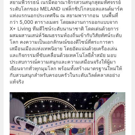
สยามพิวรรธน์ เนรมิตอาณาจักรสวนสนุกสุดมหัศจรรย์
ระดับโลกของ MELAND แฟล็กชิปโกลบอลแลนด์มาร์ค
แห่งแรกนอกประเทศจีน ณ สยามพารากอน บนพื้นที่
กว่า 5,000 ตารางเมตร โดยผลงานการออกแบบจาก
X+ Living ทีมดีไซน์ระดับนานาชาติ โดดเด่นด้วยการ
ผสมผสานเสน่ห์วัฒนธรรมท้องถิ่นเข้ากับวิสัยทัศน์ระดับ
โลก คงความเป็นเอกลักษณ์ของดีไซน์ที่ตระการตา
เสมือนเมืองแห่งเทพนิยาย โดยอัดแน่นด้วยเครื่องเล่น
และกิจกรรมที่ขับเคลื่อนด้วยเทคโนโลยีล้ำสมัย มอบ
ประสบการณ์ความสนุกและความเสมือนจริงให้ผู้มา
เยือนจากทั่วทุกมุมโลก พร้อมทั้งสร้างมาตรฐานใหม่ให้
กับสวนสนุกสำหรับครอบครัวในระดับเวิลด์คลาสอย่าง
แท้จริง