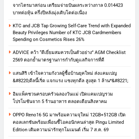
จากไตรมาสก่อน เตรียมจ่ายปันผลระหว่างกาล 0.014423
บาทต่อหุ้น ครึ่งปีหลังมุ่งเติบโตต่อเนื่อง
KTC and JCB Tap Growing Self-Care Trend with Expanded
Beauty Privileges Number of KTC JCB Cardmembers
Spending on Cosmetics Rises 26%
ADVICE คว้า “ดีเยี่ยมสมควรเป็นตัวอย่าง” AGM Checklist
2569 ตอกย้ำมาตรฐานการกำกับดูแลกิจการที่ดี
แสนสิริ เข้าใจความกังวลผู้ซื้อบ้านยุคใหม่ ส่งแคมเปญ
&#8220;ดีลนี้เริ่ด แจกแรง แซงทุกดีล สูงสุด 1 ล้าน*&#8221;
อิมแพ็คชวนครอบครัวฉลองวันแม่ เปิดแคมเปญรวม
โปรโมชันจาก 5 ร้านอาหาร ตลอดเดือนสิงหาคม
OPPO Reno16 5G มาพร้อมความจุใหม่ 12GB+512GB เปิด
คอลเลกชันพร้อมเพื่อนซี้ไอคอนิกคนล่าสุด Pingu Limited
Edition เติมความน่ารักทุกโมเมนต์ เริ่ม 7 ส.ค. 69