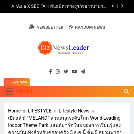
Skip
AirAsia X SEE FAH พันธมิตรทางธุรกิจยาวนานกว่า
to
20 ปี ต่อยอดเสิร์ฟความอร่อย ยกเมนูระดับตำนาน
“ข้าวหน้าไก่ราชวงศ์” พุ่งทะยานสู่น่านฟ้า
content
ททท. ร่วมมือกับ จุฬาลงกรณ์มหาวิทยาลัย จัดสัมมนา
ทางวิชาการและการตลาดเชิงรุก แนะเคล็ดลับปรับ
NEWSLETTER
RANDOM NEWS
ธุรกิจท่องเที่ยวไทย “ขายได้ ขายดี ขายนาน”
บ้านหนองสองห้องจัดใหญ่ “แห่เทียนพรรษา – ผ้าป่า
ซาเล้งปลอดเหล้าเข้าพรรษา 2569” ชูพลังชุมชน
สืบสานพุทธศาสนา สร้างสังคมปลอดเหล้า ภายใต้
Guangzhou Yinghao School Unveils Vision for
แนวคิด “90 วัน เก็บแต้มสุขภาพดี สิ่งดีๆ จะเกิดขึ้น”
Future-Ready Education
AirAsia X SEE FAH พันธมิตรทางธุรกิจยาวนานกว่า
BIZNEWSLEADE
20 ปี ต่อยอดเสิร์ฟความอร่อย ยกเมนูระดับตำนาน
"ครอบคลุมทุกมิติ เพื่อ…ผู้นำธุรกิจ"
“ข้าวหน้าไก่ราชวงศ์” พุ่งทะยานสู่น่านฟ้า
ททท. ร่วมมือกับ จุฬาลงกรณ์มหาวิทยาลัย จัดสัมมนา
ทางวิชาการและการตลาดเชิงรุก แนะเคล็ดลับปรับ
ธุรกิจท่องเที่ยวไทย “ขายได้ ขายดี ขายนาน”
Live Now
MENU
Home
LIFESTYLE
Lifestyle News
เปิดแล้ว! “MELAND” สวนสนุกระดับโลก World-Leading
Indoor Theme Park แลนด์มาร์คใหม่ของการเรียนรู้และ
ความบันเทิงสำหรับครอบครัว 5 ธ.ค.นี้ ชั้น 5 สยามพารา