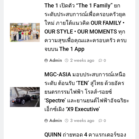
The 1 เปิดตัว “The 1 Family” ยก
ระดับประสบการณ์เพื่อครอบครัวยุค
ใหม่ ภายใต้แนวคิด OUR FAMILY •
OUR STYLE • OUR MOMENTS ทุก
ความสุขเพื่อคุณและครอบครัว ครบ
จบบน The 1 App
Admin
2 weeks ago
0
MGC-ASIA มอบประสบการณ์เหนือ
ระดับ ต้อนรับ ‘TEN’ สู่ไทย ด้วยอัคร
ยนตรกรรมไฟฟ้า โรลส์-รอยซ์
‘Spectre’ และยานยนต์ไฟฟ้าอัจฉริยะ
เอ็กซ์เผิง ‘X9 Executive’
Admin
3 weeks ago
0
QUINN ถ่ายทอด 4 คาแรกเตอร์ของ