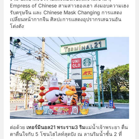
Empress of Chinese สามสาวฮองเฮา ส่งมอบความเฮง
รับตรุษจีน และ Chinese Mask Changing การแสดง
เปลี่ยนหน้ากากจีน ศิลปะการแสดงอุปรากรเสฉวนอัน
โด่งดัง
ต่อด้วย
เทอร์มินอล
21
พระราม3
ริม
แม่น้ำเจ้าพระยา ตื่น
ตาตื่นใจกับ 5 โซนไฮไลท์สุดปัง ณ ลานริมน้ำชั้น 2 ที่