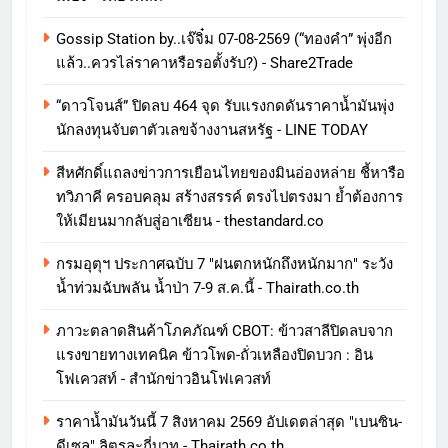
Gossip Station by..เจ๊จิ๋ม 07-08-2569 (“ทองคำ” พุ่งอีก
แล้ว..ควรไล่ราคาหรือรอตั้งรับ?) - Share2Trade
“ดาวโจนส์” ปิดลบ 464 จุด รับแรงกดดันราคาน้ำมันพุ่ง
นักลงทุนจับตาตัวเลขจ้างงานสหรัฐ - LINE TODAY
สีหศักดิ์แถลงข่าวการเยือนไทยของมินอ่องหล่าย ชี้หารือ
ทวิภาคี ครอบคลุม สร้างสรรค์ ตรงไปตรงมา ย้ำต้องการ
ให้เมียนมากลับสู่อาเซียน - thestandard.co
กรมอุตุฯ ประกาศฉบับ 7 "ฝนตกหนักถึงหนักมาก" ระวัง
น้ำท่วมฉับพลัน น้ำป่า 7-9 ส.ค.นี้ - Thairath.co.th
ภาวะตลาดสินค้าโภคภัณฑ์ CBOT: ข้าวสาลีปิดลบจาก
แรงขายทางเทคนิค ข้าวโพด-ถั่วเหลืองปิดบวก : อิน
โฟเควสท์ - สำนักข่าวอินโฟเควสท์
ราคาน้ำมันวันนี้ 7 สิงหาคม 2569 อัปเดตล่าสุด "เบนซิน-
ดีเซล" ลิตรละกี่บาท - Thairath.co.th