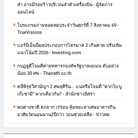
ลำ อาจมีรอยร้าวบริเวณลำตัวเครื่องบิน - ผู้จัดการ
ออนไลน์
โปรแกรมถ่ายทอดสดประจำวันศุกร์ที่ 7 สิงหาคม 69 -
TrueVisions
แอร์บีเอ็นบีผลประกอบการไตรมาส 2 เกินคาด ปรับเพิ่ม
แนวโน้มปี 2026 - Investing.com
กบฏฮูตีโจมตีค่ายทหารกองทัพรัฐบาลเยเมน ดับอย่าง
น้อย 30 ศพ - Thairath.co.th
คลี่พิรุธวิสามัญฯ 2 ศพสุคิริน... แน่หรือโจมตี “ตากใบ-บู
เก๊ะซามี” พวกเดียวกัน? - สำนักข่าวอิศรา
พบต่างชาติ ตกยาก เร่ร่อน คุ้ยขยะหาเศษอาหารกิน
อาศัยวัดนอนนาน2ปีกว่า วอนช่วยเหลือ - ข่าวสด