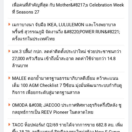
เพื่อคนที่สำคัญที่สุด กับ Mother&#8217;s Celebration Week
ที่ Seasons 27
เมกาบางนา จับมือ IKEA, LULULEMON และโรงพยาบาล
พริ้นซ์ สุวรรณภูมิ จัดงานวิ่ง &#8220;POWER RUN&#8221;
ครั้งแรกในประเทศไทย
มท.3 ปลื้ม! กปภ. ลดค่าติดตั้งประปาใหม่ ช่วยประชาชนกว่า
27,000 ครัวเรือน เข้าถึงน้ำสะอาด ลดค่าใช้จ่ายกว่า 14.8
ล้านบาท
MALEE ตอกย้ำมาตรฐานธรรมาภิบาลดีเยี่ยม คว้าคะแนน
เต็ม 100 AGM Checklist 7 ปีซ้อน มุ่งมั่นพัฒนาระบบกำกับดู
กิจการ เพื่อยกระดับสู่มาตรฐานสากล
OMODA &#038; JAECOO ประกาศทิศทางธุรกิจครึ่งปีหลัง ชู
กลยุทธ์การเป็น REEV Pioneer ในตลาดไทย
TACC ท็อปฟอร์ม! Q2/69 รายได้จากการขาย 682.8 ลบ. เพิ่ม
ขึ้น 18.2% ลุยรีแบรนด์-ปิดดีลลงทุนใหม่สร้าง New S-Curve