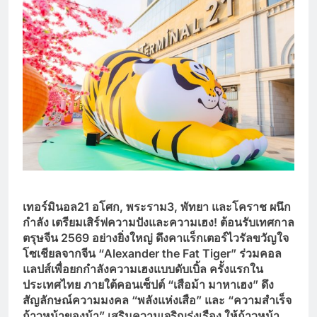
เทอร์มินอล21
อโศก,
พระราม3,
พัทยา และโคราช ผนึก
กำลัง เตรียมเสิร์ฟความปังและความเฮง! ต้อนรับเทศกาล
ตรุษจีน 2569
อย่างยิ่งใหญ่ ดึงคาแร็กเตอร์ไวรัลขวัญใจ
โซเชียลจากจีน “Alexander the Fat Tiger”
ร่วมคอล
แลปส์เพื่อยกกำลังความเฮงแบบดับเบิ้ล ครั้งแรกใน
ประเทศไทย ภายใต้คอนเซ็ปต์ “เสือม้า มาหาเฮง” ดึง
สัญลักษณ์ความมงคล “พลังแห่งเสือ” และ “ความสำเร็จ
ก้าวหน้าของม้า” เสริมความเจริญรุ่งเรือง ให้ก้าวหน้า