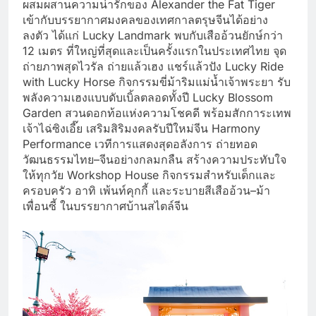
ผสมผสานความน่ารักของ Alexander the Fat Tiger
เข้ากับบรรยากาศมงคลของเทศกาลตรุษจีนได้อย่าง
ลงตัว ได้แก่ Lucky Landmark พบกับเสืออ้วนยักษ์กว่า
12 เมตร ที่ใหญ่ที่สุดและเป็นครั้งแรกในประเทศไทย จุด
ถ่ายภาพสุดไวรัล ถ่ายแล้วเฮง แชร์แล้วปัง Lucky Ride
with Lucky Horse กิจกรรมขี่ม้าริมแม่น้ำเจ้าพระยา รับ
พลังความเฮงแบบดับเบิ้ลตลอดทั้งปี Lucky Blossom
Garden สวนดอกท้อแห่งความโชคดี พร้อมสักการะเทพ
เจ้าไฉ่ซิงเอี๊ย เสริมสิริมงคลรับปีใหม่จีน Harmony
Performance เวทีการแสดงสุดอลังการ ถ่ายทอด
วัฒนธรรมไทย–จีนอย่างกลมกลืน สร้างความประทับใจ
ให้ทุกวัย Workshop House กิจกรรมสำหรับเด็กและ
ครอบครัว อาทิ เพ้นท์คุกกี้ และระบายสีเสืออ้วน–ม้า
เพื่อนซี้ ในบรรยากาศบ้านสไตล์จีน