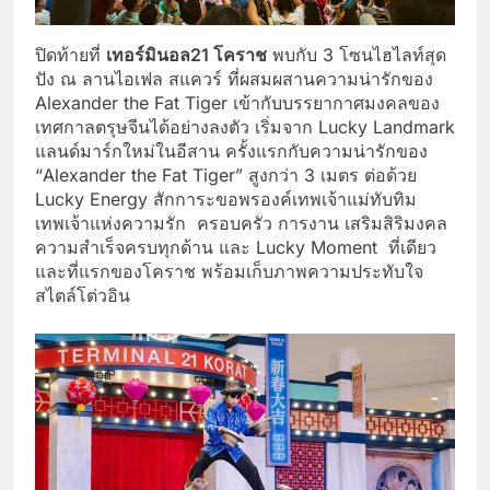
ปิดท้ายที่
เทอร์มินอล
21
โคราช
พบกับ 3 โซนไฮไลท์สุด
ปัง ณ ลานไอเฟล สแควร์ ที่ผสมผสานความน่ารักของ
Alexander the Fat Tiger เข้ากับบรรยากาศมงคลของ
เทศกาลตรุษจีนได้อย่างลงตัว เริ่มจาก Lucky Landmark
แลนด์มาร์กใหม่ในอีสาน ครั้งแรกกับความน่ารักของ
“Alexander the Fat Tiger” สูงกว่า 3 เมตร ต่อด้วย
Lucky Energy สักการะขอพรองค์เทพเจ้าแม่ทับทิม
เทพเจ้าแห่งความรัก ครอบครัว การงาน เสริมสิริมงคล
ความสำเร็จครบทุกด้าน และ Lucky Moment ที่เดียว
และที่แรกของโคราช พร้อมเก็บภาพความประทับใจ
สไตล์โต่วอิน