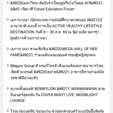
&#8220;มหาวิทยาลัยยังจำเป็นอยู่หรือไม่ในยุค AI?&#8221;
ABAC เปิดเวที Future Education Forum
เมกาบางนา เปิดสนามความมันส์ศึกบาสเกตบอล 3&#215;3
นานาชาติ ตอกย้ำการเป็น ACTIVE HEALTHY LIFESTYLE
DESTINATION วันที่ 8 – 30 ส.ค. 69 ณ ฟู้ดวอล์ค พลาซ่า
ศูนย์การค้าเมกาบางนา
เมกาบางนา ชวนเช็กอิน &#8220;MEGA HALL OF HER
FAME&#8221; ร่วมเฉลิมฉลองคุณค่าของผู้หญิงทุกคน
Maguro Group ทำเซอร์ไพรส์ เดินเกมส์ลงตลาดอาหารไทย
เปิดตัวแบรนด์ &#8220;หลาย&#8221; อาหารอีสานร่วมสมัย
รสชาติอีสานแท้ๆ
สะกดทั้งฮอลล์! BOWKYLION &#8211; WANWANWAN ฟาด
อินเนอร์สุดพลัง ใน COVER NIGHT LIVE: MOONLIGHT
LOUNGE
โรงแรมแอดลิบ ขอนแก่น ชวนทุกครอบครัวแบ่งปันมื้อพิเศษ