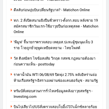
ดีลลับก่อนปุบปับเปลี่ยนรัฐบาล? - Matichon Online
ทภ. 2 สั่งปิดสนามยิงปืนชั่วคราว-ตั้งกก.สอบ หลังชาย 19
สมัครสมาชิกวันแรก-ใช้อาวุธปืนก่อเหตุสลด - Matichon
Online
'พีมูฟ' จี้นายกฯตรวจสอบ เหตุอส.ปะทะผู้ชุมนุมเจ็บ 3
ราย โวยถูกยั่วยุพูดเหยียดหยาม - ไทยโพสต์
วัส ติงสมิตร ไขข้อสงสัย วิกฤต กสทช.กฎหมายต้องมา
ก่อนความเห็น - posttoday
ราคาน้ำมัน WTI 06/08/69 ปิดพุ่ง 2.75% หลังอิหร่านจ่อ
ห้ามเรือสหรัฐฯ-อิสราเอลผ่านช่องแคบฮอร์มุซ - สยามรัฐ
ทรัมป์สั่งสอบสวนการรั่วไหลข้อมูลคลังอาวุธสหรัฐฯ -
Investing.com
บินไปเสียวไป!USสั่งตรวจสอบโบอิ้ง737แม็กซ์หลายร้อย