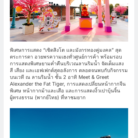
พิเศษการแสดง “เชิดสิงโต และมังกรทองคู่มงคล” สุด
ตระการตา อวยพรความเฮงทั่วศูนย์การค้า พร้อมรอบ
การแสดงพิเศษยามค่ำคืนบริเวณลานริมน้ำ จัดเต็มแสง
สี เสียง และเอฟเฟกต์สุดอลังการ ตลอดจนพบกับกิจกรรม
บนเวที ณ ลานริมน้ำ ชั้น 2 อาทิ Meet & Greet
Alexander the Fat Tiger, การแสดงเปลี่ยนหน้ากากจีน
พิเศษ หน้ากากม้าและเสือ และการแสดงงิ้วเปาบุ้นจิ้น
ผู้ทรงธรรม (พากย์ไทย) ที่หาชมยาก