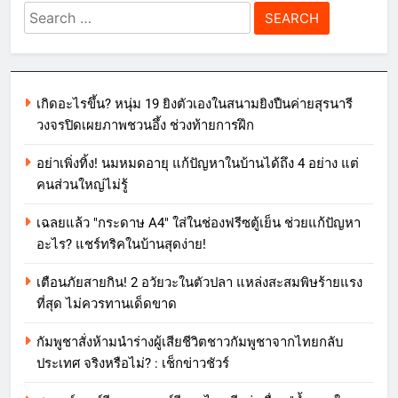
Search
for:
เกิดอะไรขึ้น? หนุ่ม 19 ยิงตัวเองในสนามยิงปืนค่ายสุรนารี
วงจรปิดเผยภาพชวนอึ้ง ช่วงท้ายการฝึก
อย่าเพิ่งทิ้ง! นมหมดอายุ แก้ปัญหาในบ้านได้ถึง 4 อย่าง แต่
คนส่วนใหญ่ไม่รู้
เฉลยแล้ว "กระดาษ A4" ใส่ในช่องฟรีซตู้เย็น ช่วยแก้ปัญหา
อะไร? แชร์ทริคในบ้านสุดง่าย!
เตือนภัยสายกิน! 2 อวัยวะในตัวปลา แหล่งสะสมพิษร้ายแรง
ที่สุด ไม่ควรทานเด็ดขาด
กัมพูชาสั่งห้ามนำร่างผู้เสียชีวิตชาวกัมพูชาจากไทยกลับ
ประเทศ จริงหรือไม่? : เช็กข่าวชัวร์