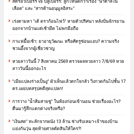
สตรอว์เบอร์รี vs บลูเบอร์รี: ลูกไหนดีกว่าเรื่อง "น้ำตาลใน
เลือด" และ "สารต้านอนุมูลอิสระ"
เร่งตามหา "เต้ ดราก้อนไฟว์" หายตัวปริศนา หลังปั่นจักรยาน
ออกจากบ้านแต่เช้ามืด ไม่พกมือถือ
กาแฟมื้อเช้า: ยาอายุวัฒนะ หรือศัตรูซ่อนแอบ? ความจริง
ชวนอึ้งจากผู้เชี่ยวชาญ
หวยลาววันนี้ 7 สิงหาคม 2569 ตรวจผลหวยลาว 7/8/69 หวย
ลาววันนี้ออกอะไร
"เมียแปลงร่างเป็นงู" ผัวเห็นแล้วตกใจกลัว วิ่งกวดกันไปชั้น 17
ตร.เผยบทสรุปคดีสุดแปลก!
การวาง "น้ำส้มสายชู" ในห้องก่อนเข้านอน ช่วยเรื่องอะไร?
ตื่นมารู้สึกแตกต่างจริงหรือ?
"เงินสด" ทะลักจากผนัง 13 ล้าน ช่างรับเหมา-เจ้าของบ้าน
แย่งกันวุ่น สุดท้ายศาลตัดสินให้ใคร?!