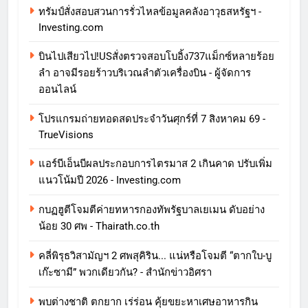
ทรัมป์สั่งสอบสวนการรั่วไหลข้อมูลคลังอาวุธสหรัฐฯ -
Investing.com
บินไปเสียวไป!USสั่งตรวจสอบโบอิ้ง737แม็กซ์หลายร้อย
ลำ อาจมีรอยร้าวบริเวณลำตัวเครื่องบิน - ผู้จัดการ
ออนไลน์
โปรแกรมถ่ายทอดสดประจำวันศุกร์ที่ 7 สิงหาคม 69 -
TrueVisions
แอร์บีเอ็นบีผลประกอบการไตรมาส 2 เกินคาด ปรับเพิ่ม
แนวโน้มปี 2026 - Investing.com
กบฏฮูตีโจมตีค่ายทหารกองทัพรัฐบาลเยเมน ดับอย่าง
น้อย 30 ศพ - Thairath.co.th
คลี่พิรุธวิสามัญฯ 2 ศพสุคิริน... แน่หรือโจมตี “ตากใบ-บู
เก๊ะซามี” พวกเดียวกัน? - สำนักข่าวอิศรา
พบต่างชาติ ตกยาก เร่ร่อน คุ้ยขยะหาเศษอาหารกิน