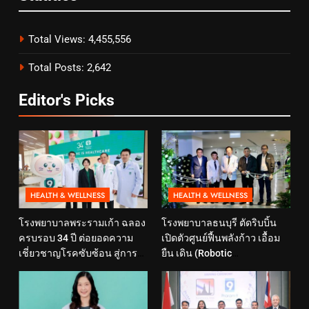
Total Views:
4,455,556
Total Posts:
2,642
Editor's Picks
HEALTH & WELLNESS
HEALTH & WELLNESS
โรงพยาบาลพระรามเก้า ฉลอง
โรงพยาบาลธนบุรี ตัดริบบิ้น
ครบรอบ 34 ปี ต่อยอดความ
เปิดตัวศูนย์ฟื้นพลังก้าว เอื้อม
เชี่ยวชาญโรคซับซ้อน สู่การ
ยืน เดิน (Robotic
ดูแลสุขภาพเชิงป้องกันที่ตอบ
Rehabilitation Center) นำ
โจทย์ไลฟ์สไตล์ ภายใต้แนวคิด
เทคโนโลยีสุดล้ำ หุ่นยนต์ฝึก
“SELF-CARE IS HEALTHCARE”
เดิน มาเพิ่มประสิทธิภาพ