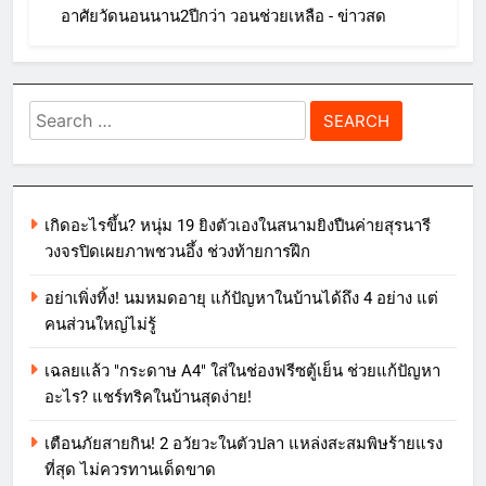
อาศัยวัดนอนนาน2ปีกว่า วอนช่วยเหลือ - ข่าวสด
Search
for:
เกิดอะไรขึ้น? หนุ่ม 19 ยิงตัวเองในสนามยิงปืนค่ายสุรนารี
วงจรปิดเผยภาพชวนอึ้ง ช่วงท้ายการฝึก
อย่าเพิ่งทิ้ง! นมหมดอายุ แก้ปัญหาในบ้านได้ถึง 4 อย่าง แต่
คนส่วนใหญ่ไม่รู้
เฉลยแล้ว "กระดาษ A4" ใส่ในช่องฟรีซตู้เย็น ช่วยแก้ปัญหา
อะไร? แชร์ทริคในบ้านสุดง่าย!
เตือนภัยสายกิน! 2 อวัยวะในตัวปลา แหล่งสะสมพิษร้ายแรง
ที่สุด ไม่ควรทานเด็ดขาด