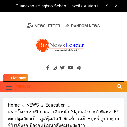
Skip
สืบสานพุทธศาสนา สร้างสังคมปลอดเหล้า ภายใต้
Guangzhou Yinghao School Unveils Vision for
แนวคิด “90 วัน เก็บแต้มสุขภาพดี สิ่งดีๆ จะเกิดขึ้น”
to
Future-Ready Education
content
AirAsia X SEE FAH พันธมิตรทางธุรกิจยาวนานกว่า
20 ปี ต่อยอดเสิร์ฟความอร่อย ยกเมนูระดับตำนาน
NEWSLETTER
RANDOM NEWS
“ข้าวหน้าไก่ราชวงศ์” พุ่งทะยานสู่น่านฟ้า
ททท. ร่วมมือกับ จุฬาลงกรณ์มหาวิทยาลัย จัดสัมมนา
ทางวิชาการและการตลาดเชิงรุก แนะเคล็ดลับปรับ
ธุรกิจท่องเที่ยวไทย “ขายได้ ขายดี ขายนาน”
บ้านหนองสองห้องจัดใหญ่ “แห่เทียนพรรษา – ผ้าป่า
ซาเล้งปลอดเหล้าเข้าพรรษา 2569” ชูพลังชุมชน
สืบสานพุทธศาสนา สร้างสังคมปลอดเหล้า ภายใต้
Guangzhou Yinghao School Unveils Vision for
แนวคิด “90 วัน เก็บแต้มสุขภาพดี สิ่งดีๆ จะเกิดขึ้น”
BIZNEWSLEADE
Future-Ready Education
"ครอบคลุมทุกมิติ เพื่อ…ผู้นำธุรกิจ"
AirAsia X SEE FAH พันธมิตรทางธุรกิจยาวนานกว่า
20 ปี ต่อยอดเสิร์ฟความอร่อย ยกเมนูระดับตำนาน
“ข้าวหน้าไก่ราชวงศ์” พุ่งทะยานสู่น่านฟ้า
Live Now
ททท. ร่วมมือกับ จุฬาลงกรณ์มหาวิทยาลัย จัดสัมมนา
ทางวิชาการและการตลาดเชิงรุก แนะเคล็ดลับปรับ
MENU
ธุรกิจท่องเที่ยวไทย “ขายได้ ขายดี ขายนาน”
Home
NEWS
Education
ศธ.–โคราช ผนึก สสส. เดินหน้า “ปลูกพลังบวก” พัฒนา EF
เด็กปฐมวัย สร้างภูมิคุ้มกันปัจจัยเสี่ยงเหล้า–บุหรี่ ปูรากฐาน
ชีวิตเชิงรุก ป้องกันปัญหาสังคมระยะยาว