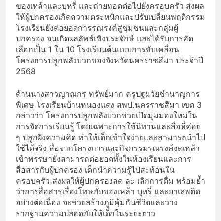
ของเหล้าและบุหรี่ และถ่ายทอดต่อไปยังครอบครัว ส่งผล
ให้ผู้ปกครองเกิดความตระหนักและปรับเปลี่ยนพฤติกรรม
โรงเรียนยังต่อยอดการรณรงค์สู่ชุมชนและกลุ่มผู้
ปกครอง จนเกิดผลลัพธ์เชิงประจักษ์ และได้รับการคัด
เลือกเป็น 1 ใน 10 โรงเรียนต้นแบบการขับเคลื่อน
โครงการปลูกพลังบวกของจังหวัดนครราชสีมา ประจำปี
2568
ด้านนางสาวญาณกร ทรัพย์มาก ครูปฐมวัยชำนาญการ
พิเศษ โรงเรียนบ้านหนองแดง สพป.นครราชสีมา เขต 3
กล่าวว่า โครงการปลูกพลังบวกช่วยเปิดมุมมองใหม่ใน
การจัดการเรียนรู้ โดยเฉพาะการใช้นิทานและสื่อที่ค่อย
ๆ ปลูกฝังความคิด ทำให้เด็กเข้าใจง่ายและสามารถนำไป
ใช้ได้จริง สื่อจากโครงการและกิจกรรมรณรงค์งดเหล้า
เข้าพรรษายังสามารถต่อยอดทั้งในห้องเรียนและการ
สื่อสารกับผู้ปกครอง เด็กนำความรู้ไปสะท้อนใน
ครอบครัว ส่งผลให้ผู้ปกครองลด ละ เลิกการดื่ม พร้อมย้ำ
ว่าการสื่อสารเรื่องโทษภัยของเหล้า บุหรี่ และยาเสพติด
อย่างต่อเนื่อง จะช่วยสร้างภูมิคุ้มกันชีวิตและวาง
รากฐานความปลอดภัยให้เด็กในระยะยาว