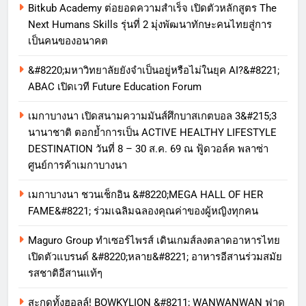
Bitkub Academy ต่อยอดความสำเร็จ เปิดตัวหลักสูตร The
Next Humans Skills รุ่นที่ 2 มุ่งพัฒนาทักษะคนไทยสู่การ
เป็นคนของอนาคต
&#8220;มหาวิทยาลัยยังจำเป็นอยู่หรือไม่ในยุค AI?&#8221;
ABAC เปิดเวที Future Education Forum
เมกาบางนา เปิดสนามความมันส์ศึกบาสเกตบอล 3&#215;3
นานาชาติ ตอกย้ำการเป็น ACTIVE HEALTHY LIFESTYLE
DESTINATION วันที่ 8 – 30 ส.ค. 69 ณ ฟู้ดวอล์ค พลาซ่า
ศูนย์การค้าเมกาบางนา
เมกาบางนา ชวนเช็กอิน &#8220;MEGA HALL OF HER
FAME&#8221; ร่วมเฉลิมฉลองคุณค่าของผู้หญิงทุกคน
Maguro Group ทำเซอร์ไพรส์ เดินเกมส์ลงตลาดอาหารไทย
เปิดตัวแบรนด์ &#8220;หลาย&#8221; อาหารอีสานร่วมสมัย
รสชาติอีสานแท้ๆ
สะกดทั้งฮอลล์! BOWKYLION &#8211; WANWANWAN ฟาด