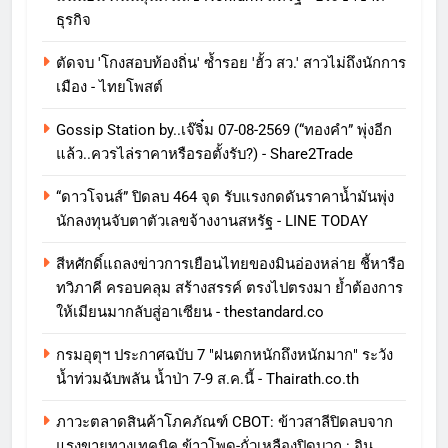
ธุรกิจ
ตัดจบ 'โกงสอบท้องถิ่น' ซ้ำรอย 'ฮั้ว สว.' สาวไม่ถึงนักการ
เมือง - ไทยโพสต์
Gossip Station by..เจ๊จิ๋ม 07-08-2569 (“ทองคำ” พุ่งอีก
แล้ว..ควรไล่ราคาหรือรอตั้งรับ?) - Share2Trade
“ดาวโจนส์” ปิดลบ 464 จุด รับแรงกดดันราคาน้ำมันพุ่ง
นักลงทุนจับตาตัวเลขจ้างงานสหรัฐ - LINE TODAY
สีหศักดิ์แถลงข่าวการเยือนไทยของมินอ่องหล่าย ชี้หารือ
ทวิภาคี ครอบคลุม สร้างสรรค์ ตรงไปตรงมา ย้ำต้องการ
ให้เมียนมากลับสู่อาเซียน - thestandard.co
กรมอุตุฯ ประกาศฉบับ 7 "ฝนตกหนักถึงหนักมาก" ระวัง
น้ำท่วมฉับพลัน น้ำป่า 7-9 ส.ค.นี้ - Thairath.co.th
ภาวะตลาดสินค้าโภคภัณฑ์ CBOT: ข้าวสาลีปิดลบจาก
แรงขายทางเทคนิค ข้าวโพด-ถั่วเหลืองปิดบวก : อิน