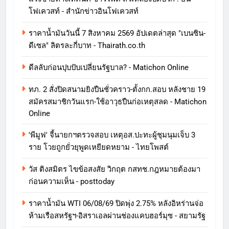
โฟเควสท์ - สำนักข่าวอินโฟเควสท์
ราคาน้ำมันวันนี้ 7 สิงหาคม 2569 อัปเดตล่าสุด "เบนซิน-
ดีเซล" ลิตรละกี่บาท - Thairath.co.th
ดีลลับก่อนปุบปับเปลี่ยนรัฐบาล? - Matichon Online
ทภ. 2 สั่งปิดสนามยิงปืนชั่วคราว-ตั้งกก.สอบ หลังชาย 19
สมัครสมาชิกวันแรก-ใช้อาวุธปืนก่อเหตุสลด - Matichon
Online
'พีมูฟ' จี้นายกฯตรวจสอบ เหตุอส.ปะทะผู้ชุมนุมเจ็บ 3
ราย โวยถูกยั่วยุพูดเหยียดหยาม - ไทยโพสต์
วัส ติงสมิตร ไขข้อสงสัย วิกฤต กสทช.กฎหมายต้องมา
ก่อนความเห็น - posttoday
ราคาน้ำมัน WTI 06/08/69 ปิดพุ่ง 2.75% หลังอิหร่านจ่อ
ห้ามเรือสหรัฐฯ-อิสราเอลผ่านช่องแคบฮอร์มุซ - สยามรัฐ