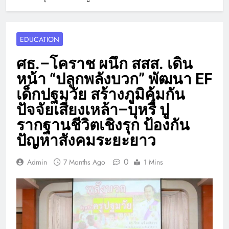
EDUCATION
ศธ.–โคราช ผนึก สสส. เดิน
หน้า “ปลูกพลังบวก” พัฒนา EF
เด็กปฐมวัย สร้างภูมิคุ้มกัน
ปัจจัยเสี่ยงเหล้า–บุหรี่ ปู
รากฐานชีวิตเชิงรุก ป้องกัน
ปัญหาสังคมระยะยาว
0
Admin
7 Months Ago
1 Mins