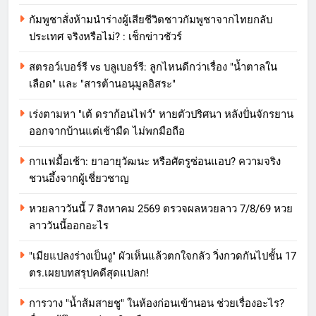
กัมพูชาสั่งห้ามนำร่างผู้เสียชีวิตชาวกัมพูชาจากไทยกลับ
ประเทศ จริงหรือไม่? : เช็กข่าวชัวร์
สตรอว์เบอร์รี vs บลูเบอร์รี: ลูกไหนดีกว่าเรื่อง "น้ำตาลใน
เลือด" และ "สารต้านอนุมูลอิสระ"
เร่งตามหา "เต้ ดราก้อนไฟว์" หายตัวปริศนา หลังปั่นจักรยาน
ออกจากบ้านแต่เช้ามืด ไม่พกมือถือ
กาแฟมื้อเช้า: ยาอายุวัฒนะ หรือศัตรูซ่อนแอบ? ความจริง
ชวนอึ้งจากผู้เชี่ยวชาญ
หวยลาววันนี้ 7 สิงหาคม 2569 ตรวจผลหวยลาว 7/8/69 หวย
ลาววันนี้ออกอะไร
"เมียแปลงร่างเป็นงู" ผัวเห็นแล้วตกใจกลัว วิ่งกวดกันไปชั้น 17
ตร.เผยบทสรุปคดีสุดแปลก!
การวาง "น้ำส้มสายชู" ในห้องก่อนเข้านอน ช่วยเรื่องอะไร?