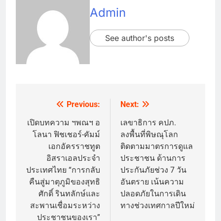
Admin
See author's posts
Previous:
Next:
Post
navigation
เปิดบทความ ฯพณฯ อ
เลขาธิการ คปภ.
โลนา ฟิชเชอร์-คัมม์
ลงพื้นที่พิษณุโลก
เอกอัครราชทูต
ติดตามมาตรการดูแล
อิสราเอลประจำ
ประชาชน ด้านการ
ประเทศไทย “การกลับ
ประกันภัยช่วง 7 วัน
คืนสู่มาตุภูมิของสุทธิ
อันตราย เน้นความ
ศักดิ์ รินทลักษ์และ
ปลอดภัยในการเดิน
สะพานเชื่อมระหว่าง
ทางช่วงเทศกาลปีใหม่
ประชาชนของเรา”