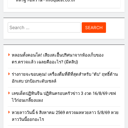
สหรัฐฯ-อิหร่าน - infoquest.co.th
Search
for:
หลอนทั้งคอนโด! เสียงสะอื้นปริศนาจากห้องเก็บของ
ตร.ตรวจแล้ว เฉลยคืออะไร? (มีคลิป)
ร่างกายจะขอบคุณ! เครื่องดื่มที่ดีที่สุดสำหรับ "ตับ" ฤทธิ์ต้าน
อักเสบ ปกป้องระดับเซลล์
เลขเด็ดปฏิทินจีน ปฏิทินครอบครัวข่าว 3 งวด 16/8/69 เซฟ
ไว้ก่อนเกลี้ยงแผง
หวยลาววันนี้ 6 สิงหาคม 2569 ตรวจผลหวยลาว 5/8/69 หวย
ลาววันนี้ออกอะไร