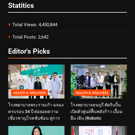
Statitics
Total Views:
4,450,844
Total Posts:
2,642
Editor's Picks
HEALTH & WELLNESS
HEALTH & WELLNESS
โรงพยาบาลพระรามเก้า ฉลอง
โรงพยาบาลธนบุรี ตัดริบบิ้น
ครบรอบ 34 ปี ต่อยอดความ
เปิดตัวศูนย์ฟื้นพลังก้าว เอื้อม
เชี่ยวชาญโรคซับซ้อน สู่การ
ยืน เดิน (Robotic
ดูแลสุขภาพเชิงป้องกันที่ตอบ
Rehabilitation Center) นำ
โจทย์ไลฟ์สไตล์ ภายใต้แนวคิด
เทคโนโลยีสุดล้ำ หุ่นยนต์ฝึก