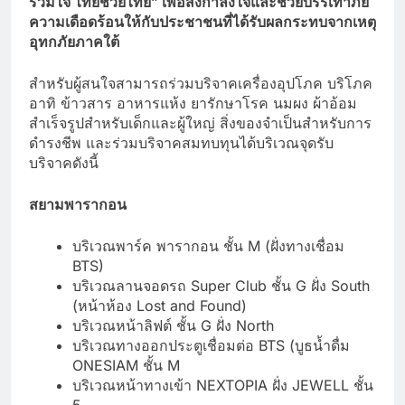
รวมใจ ไทยช่วยไทย” เพื่อส่งกำลังใจและช่วยบรรเทาภัย
ความเดือดร้อนให้กับประชาชนที่ได้รับผลกระทบจากเหตุ
อุทกภัยภาคใต้
สำหรับผู้สนใจสามารถร่วมบริจาคเครื่องอุปโภค บริโภค
อาทิ ข้าวสาร อาหารแห้ง ยารักษาโรค นมผง ผ้าอ้อม
สำเร็จรูปสำหรับเด็กและผู้ใหญ่ สิ่งของจำเป็นสำหรับการ
ดำรงชีพ และร่วมบริจาคสมทบทุนได้บริเวณจุดรับ
บริจาคดังนี้
สยามพารากอน
บริเวณพาร์ค พารากอน ชั้น M (ฝั่งทางเชื่อม
BTS)
บริเวณลานจอดรถ Super Club ชั้น G ฝั่ง South
(หน้าห้อง Lost and Found)
บริเวณหน้าลิฟต์ ชั้น G ฝั่ง North
บริเวณทางออกประตูเชื่อมต่อ BTS (บูธน้ำดื่ม
ONESIAM ชั้น M
บริเวณหน้าทางเข้า NEXTOPIA ฝั่ง JEWELL ชั้น
5