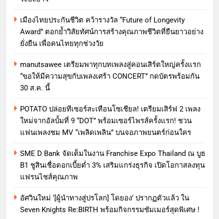
เมืองไทยประกันชีวิต คว้ารางวัล “Future of Longevity
Award” ตอกย้ำวิสัยทัศน์การสร้างคุณภาพชีวิตที่ยืนยาวอย่าง
ยั่งยืน เพื่อคนไทยทุกช่วงวัย
manutsawee เตรียมพาทุกบทเพลงสู่คอนเสิร์ตใหญ่ครั้งแรก
“ขอให้มีความสุขกับเพลงเศร้า CONCERT” กดบัตรพร้อมกัน
30 ส.ค. นี้
POTATO ปล่อยทีเซอร์สะเทือนโซเชียล! เตรียมเสิร์ฟ 2 เพลง
ใหม่จากอัลบั้มที่ 9 “DOT” พร้อมเซอร์ไพรส์ครั้งแรก! ชวน
แฟนเพลงชม MV “เพลิดเพลิน” บนจอภาพยนตร์ก่อนใคร
SME D Bank จัดเต็มในงาน Franchise Expo Thailand ณ บูธ
B1 ชูสินเชื่อดอกเบี้ยต่ำ 3% เสริมแกร่งธุรกิจ เปิดโอกาสลงทุน
แฟรนไชส์คุณภาพ
อัศวินใหม่ ‘[ผู้นำทางสู่ปรโลก] โดยอง’ ปรากฏตัวแล้ว ใน
Seven Knights Re:BIRTH พร้อมกิจกรรมซัมเมอร์สุดพิเศษ !