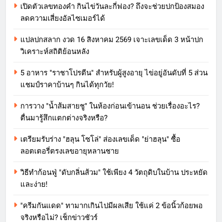
เปิดตัวเลขทองคำ กินไข่วันละกี่ฟอง? ถึงจะช่วยปกป้องสมอง
ลดความเสี่ยงอัลไซเมอร์ได้
แปลปกสลาก งวด 16 สิงหาคม 2569 เจาะเลขเด็ด 3 หน้าปก
วิเคราะห์สถิติย้อนหลัง
5 อาหาร "ราชาโปรตีน" สำหรับผู้สูงอายุ ไข่อยู่อันดับที่ 5 ส่วน
แชมป์ราคาบ้านๆ กินได้ทุกวัย!
การวาง "น้ำส้มสายชู" ในห้องก่อนเข้านอน ช่วยเรื่องอะไร?
ตื่นมารู้สึกแตกต่างจริงหรือ?
เตรียมรับร่าง "ฮลุน โซโล่" ส่องเลขเด็ด "ย่าฮลุน" ซื้อ
ลอตเตอรี่ตรงเลขอายุหลานชาย
วิธีทำก้อนฟู่ "ดับกลิ่นส้วม" ใช้เพียง 4 วัตถุดิบในบ้าน ประหยัด
และง่าย!
"ครีมกันแดด" ทามากเกินไปมีผลเสีย ใช้แค่ 2 ข้อนิ้วก้อยพอ
จริงหรือไม่? เช็กข่าวชัวร์