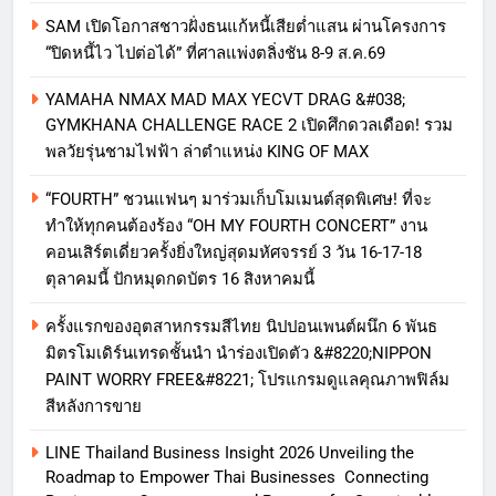
SAM เปิดโอกาสชาวฝั่งธนแก้หนี้เสียต่ำแสน ผ่านโครงการ
“ปิดหนี้ไว ไปต่อได้” ที่ศาลแพ่งตลิ่งชัน 8-9 ส.ค.69
YAMAHA NMAX MAD MAX YECVT DRAG &#038;
GYMKHANA CHALLENGE RACE 2 เปิดศึกดวลเดือด! รวม
พลวัยรุ่นชามไฟฟ้า ล่าตำแหน่ง KING OF MAX
“FOURTH” ชวนแฟนๆ มาร่วมเก็บโมเมนต์สุดพิเศษ! ที่จะ
ทำให้ทุกคนต้องร้อง “OH MY FOURTH CONCERT” งาน
คอนเสิร์ตเดี่ยวครั้งยิ่งใหญ่สุดมหัศจรรย์ 3 วัน 16-17-18
ตุลาคมนี้ ปักหมุดกดบัตร 16 สิงหาคมนี้
ครั้งแรกของอุตสาหกรรมสีไทย นิปปอนเพนต์ผนึก 6 พันธ
มิตรโมเดิร์นเทรดชั้นนำ นำร่องเปิดตัว &#8220;NIPPON
PAINT WORRY FREE&#8221; โปรแกรมดูแลคุณภาพฟิล์ม
สีหลังการขาย
LINE Thailand Business Insight 2026 Unveiling the
Roadmap to Empower Thai Businesses Connecting