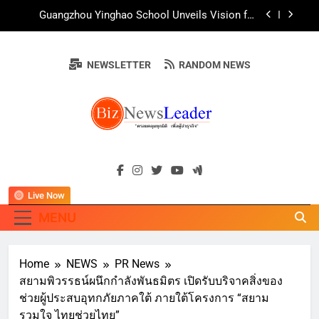
Skip
AirAsia X SEE FAH พันธมิตรทางธุรกิจยาวนานกว่า
to
20 ปี ต่อยอดเสิร์ฟความอร่อย ยกเมนูระดับตำนาน
“ข้าวหน้าไก่ราชวงศ์” พุ่งทะยานสู่น่านฟ้า
content
ททท. ร่วมมือกับ จุฬาลงกรณ์มหาวิทยาลัย จัดสัมมนา
ทางวิชาการและการตลาดเชิงรุก แนะเคล็ดลับปรับ
NEWSLETTER
RANDOM NEWS
ธุรกิจท่องเที่ยวไทย “ขายได้ ขายดี ขายนาน”
บ้านหนองสองห้องจัดใหญ่ “แห่เทียนพรรษา – ผ้าป่า
ซาเล้งปลอดเหล้าเข้าพรรษา 2569” ชูพลังชุมชน
สืบสานพุทธศาสนา สร้างสังคมปลอดเหล้า ภายใต้
Guangzhou Yinghao School Unveils Vision for
แนวคิด “90 วัน เก็บแต้มสุขภาพดี สิ่งดีๆ จะเกิดขึ้น”
Future-Ready Education
AirAsia X SEE FAH พันธมิตรทางธุรกิจยาวนานกว่า
BIZNEWSLEADE
20 ปี ต่อยอดเสิร์ฟความอร่อย ยกเมนูระดับตำนาน
"ครอบคลุมทุกมิติ เพื่อ…ผู้นำธุรกิจ"
“ข้าวหน้าไก่ราชวงศ์” พุ่งทะยานสู่น่านฟ้า
ททท. ร่วมมือกับ จุฬาลงกรณ์มหาวิทยาลัย จัดสัมมนา
ทางวิชาการและการตลาดเชิงรุก แนะเคล็ดลับปรับ
ธุรกิจท่องเที่ยวไทย “ขายได้ ขายดี ขายนาน”
Live Now
MENU
Home
NEWS
PR News
สยามพิวรรธน์ผนึกกำลังพันธมิตร เปิดรับบริจาคสิ่งของ
ช่วยผู้ประสบอุทกภัยภาคใต้ ภายใต้โครงการ “สยาม
รวมใจ ไทยช่วยไทย”