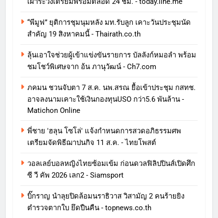
เฝ้าระวังเตรียมพร้อมตลอด 24 ชม. - today.line.me
“พีมูฟ” ยุติการชุมนุมหลัง มท.รับลูก เคาะวันประชุมนัด
สำคัญ 19 สิงหาคมนี้ - Thairath.co.th
ลุ้นเอาใจช่วยผู้เข้าแข่งขันรายการ บัลลังก์หมอลำ พร้อม
ชมโชว์พิเศษจาก อ้น ภานุวัฒน์ - Ch7.com
ภคมน ชวนจับตา 7 ส.ค. นพ.สรณ ยื้อเข้าประชุม กสทช.
อาจลงนามเคาะใช้เงินกองทุนUSO กว่า5.6 พันล้าน -
Matichon Online
พี่ชาย 'ฮลุน โซโล่' แจ้งกำหนดการสวดอภิธรรมศพ
เตรียมจัดพิธีฌาปนกิจ 11 ส.ค. - ไทยโพสต์
วอลเลย์บอลหญิงไทยซ้อมเข้ม ก่อนดวลฟิลิปปินส์เปิดศึก
ซี วี คัพ 2026 เลก2 - Siamsport
บิ๊กราญ นำลุยปิดล้อมนราธิวาส วิสามัญ 2 คนร้ายยิง
ตำรวจตากใบ ยึดปืนคืน - topnews.co.th