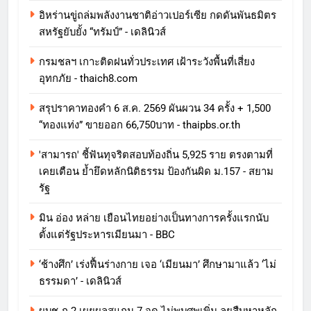
อิหร่านขู่ถล่มพลังงานชาติอ่าวเปอร์เซีย กดดันพันธมิตร
สหรัฐยับยั้ง “ทรัมป์” - เดลินิวส์
กรมชลฯ เกาะติดฝนทั่วประเทศ เฝ้าระวังพื้นที่เสี่ยง
อุทกภัย - thaich8.com
สรุปราคาทองคำ 6 ส.ค. 2569 ผันผวน 34 ครั้ง + 1,500
“ทองแท่ง” ขายออก 66,750บาท - thaipbs.or.th
'สามารถ' ชี้ฟันทุจริตสอบท้องถิ่น 5,925 ราย ตรงตามที่
เคยเตือน ย้ำยึดหลักนิติธรรม ป้องกันผิด ม.157 - สยาม
รัฐ
มิน อ่อง หล่าย เยือนไทยอย่างเป็นทางการครั้งแรกนับ
ตั้งแต่รัฐประหารเมียนมา - BBC
‘ช้างศึก’ เร่งฟื้นร่างกาย เจอ ‘เมียนมา’ ศึกษามาแล้ว ‘ไม่
ธรรมดา’ - เดลินิวส์