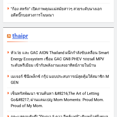
"ก้อง สหรัถ" เปิดภาพคุณแม่สมัยสาวๆ สวยระดับนางเอก
อดีตบิ๊กบอสวงการโฆษณา
thaipr
หัวเว่ย และ GAC AION Thailand ผนึกกำลังขับเคลื่อน Smart
Energy Ecosystem เชื่อม GAC GN8 PHEV รถยนต์ MPV
ระดับพรีเมียม เข้ากับพลังงานแสงอาทิตย์ภายในบ้าน
เมเจอร์ ซีนีเพล็กซ์ กรุ้ป มอบประสบการณ์สุดคุ้มให้สมาชิก M
GEN
เซ็นทรัลพัฒนา ชวนค้นหา &#8216;The Art of Letting
Go&#8217; ผ่านแคมเปญ Mom Moments: Proud Mom.
Proud of My Mom.
กระแสตอบรับดี! “ปัญญา 5 ดาว อีทส์แฟร์” เดินหน้าสู่ฝั่งธนฯ