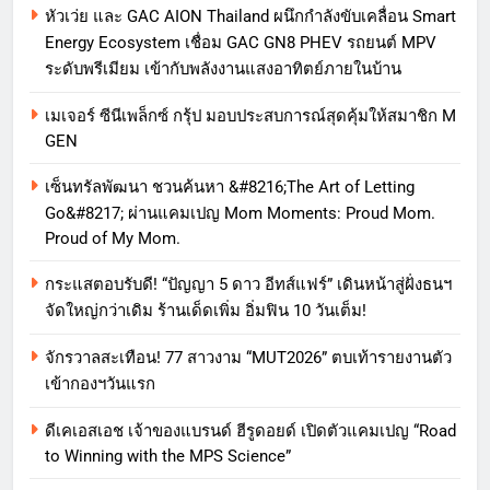
หัวเว่ย และ GAC AION Thailand ผนึกกำลังขับเคลื่อน Smart
Energy Ecosystem เชื่อม GAC GN8 PHEV รถยนต์ MPV
ระดับพรีเมียม เข้ากับพลังงานแสงอาทิตย์ภายในบ้าน
เมเจอร์ ซีนีเพล็กซ์ กรุ้ป มอบประสบการณ์สุดคุ้มให้สมาชิก M
GEN
เซ็นทรัลพัฒนา ชวนค้นหา &#8216;The Art of Letting
Go&#8217; ผ่านแคมเปญ Mom Moments: Proud Mom.
Proud of My Mom.
กระแสตอบรับดี! “ปัญญา 5 ดาว อีทส์แฟร์” เดินหน้าสู่ฝั่งธนฯ
จัดใหญ่กว่าเดิม ร้านเด็ดเพิ่ม อิ่มฟิน 10 วันเต็ม!
จักรวาลสะเทือน! 77 สาวงาม “MUT2026” ตบเท้ารายงานตัว
เข้ากองฯวันแรก
ดีเคเอสเอช เจ้าของแบรนด์ ฮีรูดอยด์ เปิดตัวแคมเปญ “Road
to Winning with the MPS Science”