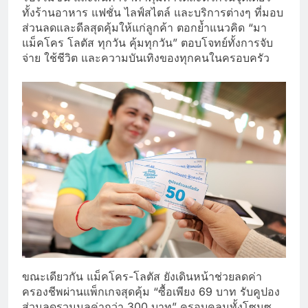
ทั้งร้านอาหาร แฟชั่น ไลฟ์สไตล์ และบริการต่างๆ ที่มอบ
ส่วนลดและดีลสุดคุ้มให้แก่ลูกค้า ตอกย้ำแนวคิด “มา
แม็คโคร โลตัส ทุกวัน คุ้มทุกวัน” ตอบโจทย์ทั้งการจับ
จ่าย ใช้ชีวิต และความบันเทิงของทุกคนในครอบครัว
ขณะเดียวกัน แม็คโคร-โลตัส ยังเดินหน้าช่วยลดค่า
ครองชีพผ่านแพ็กเกจสุดคุ้ม “ซื้อเพียง 69 บาท รับคูปอง
ส่วนลดรวมมูลค่ากว่า 300 บาท” ครอบคลุมทั้งโซนซู