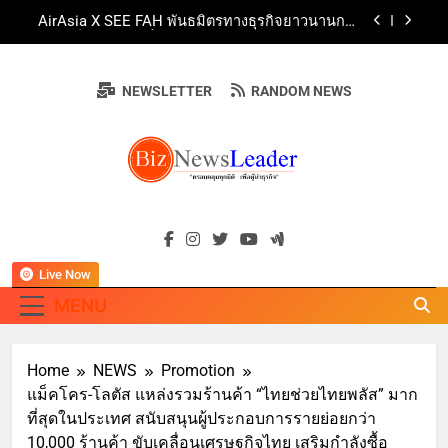
AirAsia X SEE FAH พันธมิตรทางธุรกิจยาวนานกว่า
Skip
20 ปี ต่อยอดเสิร์ฟความอร่อย ยกเมนูระดับตำนาน
to
“ข้าวหน้าไก่ราชวงศ์” พุ่งทะยานสู่น่านฟ้า
ททท. ร่วมมือกับ จุฬาลงกรณ์มหาวิทยาลัย จัดสัมมนา
content
ทางวิชาการและการตลาดเชิงรุก แนะเคล็ดลับปรับ
ธุรกิจท่องเที่ยวไทย “ขายได้ ขายดี ขายนาน”
บ้านหนองสองห้องจัดใหญ่ “แห่เทียนพรรษา – ผ้าป่า
NEWSLETTER
RANDOM NEWS
ซาเล้งปลอดเหล้าเข้าพรรษา 2569” ชูพลังชุมชน
สืบสานพุทธศาสนา สร้างสังคมปลอดเหล้า ภายใต้
Guangzhou Yinghao School Unveils Vision for
แนวคิด “90 วัน เก็บแต้มสุขภาพดี สิ่งดีๆ จะเกิดขึ้น”
Future-Ready Education
AirAsia X SEE FAH พันธมิตรทางธุรกิจยาวนานกว่า
20 ปี ต่อยอดเสิร์ฟความอร่อย ยกเมนูระดับตำนาน
“ข้าวหน้าไก่ราชวงศ์” พุ่งทะยานสู่น่านฟ้า
BIZNEWSLEADE
ททท. ร่วมมือกับ จุฬาลงกรณ์มหาวิทยาลัย จัดสัมมนา
"ครอบคลุมทุกมิติ เพื่อ…ผู้นำธุรกิจ"
ทางวิชาการและการตลาดเชิงรุก แนะเคล็ดลับปรับ
ธุรกิจท่องเที่ยวไทย “ขายได้ ขายดี ขายนาน”
Live Now
MENU
Home
NEWS
Promotion
แม็คโคร-โลตัส แหล่งรวมร้านค้า “ไทยช่วยไทยพลัส” มาก
ที่สุดในประเทศ สนับสนุนผู้ประกอบการรายย่อยกว่า
10,000 ร้านค้า ขับเคลื่อนเศรษฐกิจไทย เสริมกำลังซื้อ