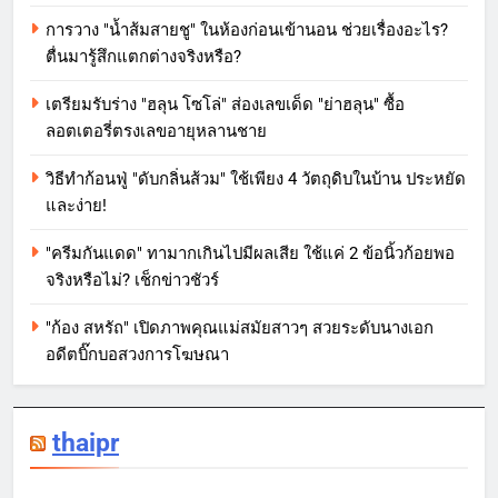
การวาง "น้ำส้มสายชู" ในห้องก่อนเข้านอน ช่วยเรื่องอะไร?
ตื่นมารู้สึกแตกต่างจริงหรือ?
เตรียมรับร่าง "ฮลุน โซโล่" ส่องเลขเด็ด "ย่าฮลุน" ซื้อ
ลอตเตอรี่ตรงเลขอายุหลานชาย
วิธีทำก้อนฟู่ "ดับกลิ่นส้วม" ใช้เพียง 4 วัตถุดิบในบ้าน ประหยัด
และง่าย!
"ครีมกันแดด" ทามากเกินไปมีผลเสีย ใช้แค่ 2 ข้อนิ้วก้อยพอ
จริงหรือไม่? เช็กข่าวชัวร์
"ก้อง สหรัถ" เปิดภาพคุณแม่สมัยสาวๆ สวยระดับนางเอก
อดีตบิ๊กบอสวงการโฆษณา
thaipr