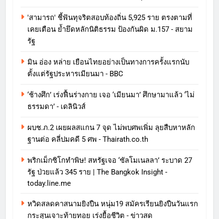
'สามารถ' ชี้ฟันทุจริตสอบท้องถิ่น 5,925 ราย ตรงตามที่
เคยเตือน ย้ำยึดหลักนิติธรรม ป้องกันผิด ม.157 - สยาม
รัฐ
มิน อ่อง หล่าย เยือนไทยอย่างเป็นทางการครั้งแรกนับ
ตั้งแต่รัฐประหารเมียนมา - BBC
‘ช้างศึก’ เร่งฟื้นร่างกาย เจอ ‘เมียนมา’ ศึกษามาแล้ว ‘ไม่
ธรรมดา’ - เดลินิวส์
ผบช.ภ.2 เผยผลสแกน 7 จุด ไม่พบศพเพิ่ม ลุยสืบหาหลัก
ฐานต่อ คลี่ปมคดี 5 ศพ - Thairath.co.th
พริกเม็กซิโกทำพิษ! สหรัฐเจอ ‘ซัลโมเนลลา’ ระบาด 27
รัฐ ป่วยแล้ว 345 ราย | The Bangkok Insight -
today.line.me
หวิดสลดคาสนามยิงปืน หนุ่ม19 สมัครเรียนยิงปืนวันแรก
กระสุนเจาะท้ายทอย เร่งยื้อชีวิต - ข่าวสด