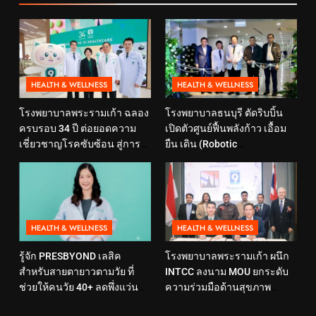
HEALTH & WELLNESS
HEALTH & WELLNESS
โรงพยาบาลพระรามเก้า ฉลอง
โรงพยาบาลธนบุรี ตัดริบบิ้น
ครบรอบ 34 ปี ต่อยอดความ
เปิดตัวศูนย์ฟื้นพลังก้าว เอื้อม
เชี่ยวชาญโรคซับซ้อน สู่การ
ยืน เดิน (Robotic
ดูแลสุขภาพเชิงป้องกันที่ตอบ
Rehabilitation Center) นำ
โจทย์ไลฟ์สไตล์ ภายใต้แนวคิด
เทคโนโลยีสุดล้ำ หุ่นยนต์ฝึก
“SELF-CARE IS HEALTHCARE”
เดิน มาเพิ่มประสิทธิภาพ
HEALTH & WELLNESS
HEALTH & WELLNESS
รู้จัก PRESBYOND เลสิค
โรงพยาบาลพระรามเก้า ผนึก
สำหรับสายตายาวตามวัย ที่
INTCC ลงนาม MOU ยกระดับ
ช่วยให้คนวัย 40+ ลดพึ่งแว่น
ความร่วมมือด้านสุขภาพ
และใช้ชีวิตได้คล่องตัวขึ้น
พร้อมรองรับผู้รับบริการชาว