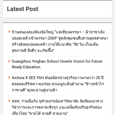
Latest Post
บ้านหนองสองห้องจัดใหญ่ “แห่เทียนพรรษา – ผ้าป่าซาเล้ง
ปลอดเหล้าเข้าพรรษา 2569” ชูพลังชุมชนสืบสานพุทธศาสนา
สร้างสังคมปลอดเหล้า ภายใต้แนวคิด “90 วัน เก็บแต้ม
สุขภาพดี สิ่งดีๆ จะเกิดขึ้น”
Guangzhou Yinghao School Unveils Vision for Future-
Ready Education
AirAsia X SEE FAH พันธมิตรทางธุรกิจยาวนานกว่า 20 ปี
ต่อยอดเสิร์ฟความอร่อย ยกเมนูระดับตำนาน “ข้าวหน้าไก่
ราชวงศ์” พุ่งทะยานสู่น่านฟ้า
ททท. ร่วมมือกับ จุฬาลงกรณ์มหาวิทยาลัย จัดสัมมนาทาง
วิชาการและการตลาดเชิงรุก แนะเคล็ดลับปรับธุรกิจท่อง
เที่ยวไทย “ขายได้ ขายดี ขายนาน”