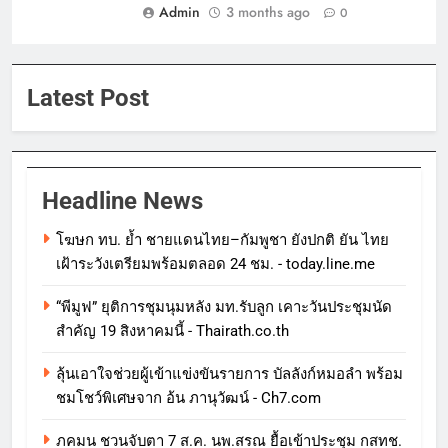
Admin
3 months ago
0
Latest Post
Headline News
โฆษก ทบ. ย้ำ ชายแดนไทย–กัมพูชา ยังปกติ ยัน ไทย
เฝ้าระวังเตรียมพร้อมตลอด 24 ชม. - today.line.me
“พีมูฟ” ยุติการชุมนุมหลัง มท.รับลูก เคาะวันประชุมนัด
สำคัญ 19 สิงหาคมนี้ - Thairath.co.th
ลุ้นเอาใจช่วยผู้เข้าแข่งขันรายการ บัลลังก์หมอลำ พร้อม
ชมโชว์พิเศษจาก อ้น ภานุวัฒน์ - Ch7.com
ภคมน ชวนจับตา 7 ส.ค. นพ.สรณ ยื้อเข้าประชุม กสทช.