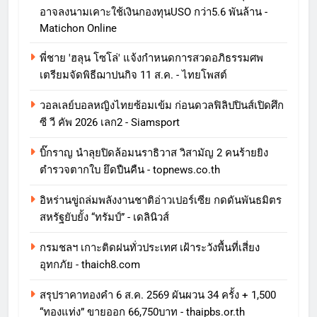
อาจลงนามเคาะใช้เงินกองทุนUSO กว่า5.6 พันล้าน -
Matichon Online
พี่ชาย 'ฮลุน โซโล่' แจ้งกำหนดการสวดอภิธรรมศพ
เตรียมจัดพิธีฌาปนกิจ 11 ส.ค. - ไทยโพสต์
วอลเลย์บอลหญิงไทยซ้อมเข้ม ก่อนดวลฟิลิปปินส์เปิดศึก
ซี วี คัพ 2026 เลก2 - Siamsport
บิ๊กราญ นำลุยปิดล้อมนราธิวาส วิสามัญ 2 คนร้ายยิง
ตำรวจตากใบ ยึดปืนคืน - topnews.co.th
อิหร่านขู่ถล่มพลังงานชาติอ่าวเปอร์เซีย กดดันพันธมิตร
สหรัฐยับยั้ง “ทรัมป์” - เดลินิวส์
กรมชลฯ เกาะติดฝนทั่วประเทศ เฝ้าระวังพื้นที่เสี่ยง
อุทกภัย - thaich8.com
สรุปราคาทองคำ 6 ส.ค. 2569 ผันผวน 34 ครั้ง + 1,500
“ทองแท่ง” ขายออก 66,750บาท - thaipbs.or.th