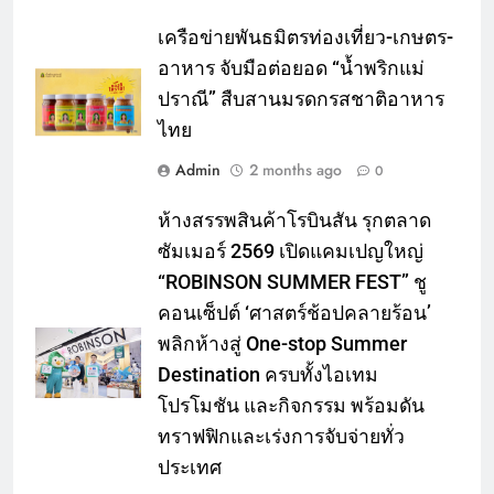
เครือข่ายพันธมิตรท่องเที่ยว-เกษตร-
อาหาร จับมือต่อยอด “น้ำพริกแม่
ปราณี” สืบสานมรดกรสชาติอาหาร
ไทย
Admin
2 months ago
0
ห้างสรรพสินค้าโรบินสัน รุกตลาด
ซัมเมอร์ 2569 เปิดแคมเปญใหญ่
“ROBINSON SUMMER FEST” ชู
คอนเซ็ปต์ ‘ศาสตร์ช้อปคลายร้อน’
พลิกห้างสู่ One-stop Summer
Destination ครบทั้งไอเทม
โปรโมชัน และกิจกรรม พร้อมดัน
ทราฟฟิกและเร่งการจับจ่ายทั่ว
ประเทศ