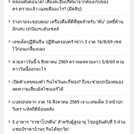
หลอนทั้งคอนโด! เสียงสะอื้นปริศนาจากห้องเก็บของ
ตร.ตรวจแล้ว เฉลยคืออะไร? (มีคลิป)
ร่างกายจะขอบคุณ! เครื่องดื่มที่ดีที่สุดสำหรับ "ตับ" ฤทธิ์ต้าน
อักเสบ ปกป้องระดับเซลล์
เลขเด็ดปฏิทินจีน ปฏิทินครอบครัวข่าว 3 งวด 16/8/69 เซฟ
ไว้ก่อนเกลี้ยงแผง
หวยลาววันนี้ 6 สิงหาคม 2569 ตรวจผลหวยลาว 5/8/69 หวย
ลาววันนี้ออกอะไร
เปิดตัวเลขทองคำ กินไข่วันละกี่ฟอง? ถึงจะช่วยปกป้องสมอง
ลดความเสี่ยงอัลไซเมอร์ได้
แปลปกสลาก งวด 16 สิงหาคม 2569 เจาะเลขเด็ด 3 หน้าปก
วิเคราะห์สถิติย้อนหลัง
5 อาหาร "ราชาโปรตีน" สำหรับผู้สูงอายุ ไข่อยู่อันดับที่ 5 ส่วน
แชมป์ราคาบ้านๆ กินได้ทุกวัย!