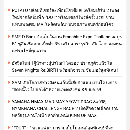
POTATO ปล่อยทีเซอร์สะเทือนโซเชียล! เตรียมเสิร์ฟ 2 เพลง
ใหม่จากอัลบั้มที่ 9 “DOT” พร้อมเซอร์ไพรส์ครั้งแรก! ชวน
แฟนเพลงชม MV “เพลิดเพลิน” บนจอภาพยนตร์ก่อนใคร
SME D Bank จัดเต็มในงาน Franchise Expo Thailand ณ บูธ
B1 ชูสินเชื่อดอกเบี้ยต่ำ 3% เสริมแกร่งธุรกิจ เปิดโอกาสลงทุน
แฟรนไชส์คุณภาพ
อัศวินใหม่ ‘[ผู้นำทางสู่ปรโลก] โดยอง’ ปรากฏตัวแล้ว ใน
Seven Knights Re:BIRTH พร้อมกิจกรรมซัมเมอร์สุดพิเศษ !
SAM เปิดโอกาสชาวฝั่งธนแก้หนี้เสียต่ำแสน ผ่านโครงการ
“ปิดหนี้ไว ไปต่อได้” ที่ศาลแพ่งตลิ่งชัน 8-9 ส.ค.69
YAMAHA NMAX MAD MAX YECVT DRAG &#038;
GYMKHANA CHALLENGE RACE 2 เปิดศึกดวลเดือด! รวม
พลวัยรุ่นชามไฟฟ้า ล่าตำแหน่ง KING OF MAX
“FOURTH” ชวนแฟนๆ มาร่วมเก็บโมเมนต์สุดพิเศษ! ที่จะ