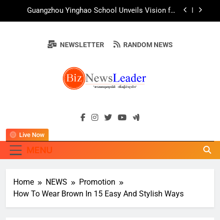
สืบสานพุทธศาสนา สร้างสังคมปลอดเหล้า ภายใต้
Skip
Guangzhou Yinghao School Unveils Vision for
แนวคิด “90 วัน เก็บแต้มสุขภาพดี สิ่งดีๆ จะเกิดขึ้น”
Future-Ready Education
to
content
AirAsia X SEE FAH พันธมิตรทางธุรกิจยาวนานกว่า
20 ปี ต่อยอดเสิร์ฟความอร่อย ยกเมนูระดับตำนาน
“ข้าวหน้าไก่ราชวงศ์” พุ่งทะยานสู่น่านฟ้า
NEWSLETTER
RANDOM NEWS
ททท. ร่วมมือกับ จุฬาลงกรณ์มหาวิทยาลัย จัดสัมมนา
ทางวิชาการและการตลาดเชิงรุก แนะเคล็ดลับปรับ
ธุรกิจท่องเที่ยวไทย “ขายได้ ขายดี ขายนาน”
บ้านหนองสองห้องจัดใหญ่ “แห่เทียนพรรษา – ผ้าป่า
ซาเล้งปลอดเหล้าเข้าพรรษา 2569” ชูพลังชุมชน
สืบสานพุทธศาสนา สร้างสังคมปลอดเหล้า ภายใต้
Guangzhou Yinghao School Unveils Vision for
แนวคิด “90 วัน เก็บแต้มสุขภาพดี สิ่งดีๆ จะเกิดขึ้น”
Future-Ready Education
BIZNEWSLEADE
"ครอบคลุมทุกมิติ เพื่อ…ผู้นำธุรกิจ"
AirAsia X SEE FAH พันธมิตรทางธุรกิจยาวนานกว่า
20 ปี ต่อยอดเสิร์ฟความอร่อย ยกเมนูระดับตำนาน
“ข้าวหน้าไก่ราชวงศ์” พุ่งทะยานสู่น่านฟ้า
Live Now
ททท. ร่วมมือกับ จุฬาลงกรณ์มหาวิทยาลัย จัดสัมมนา
ทางวิชาการและการตลาดเชิงรุก แนะเคล็ดลับปรับ
MENU
ธุรกิจท่องเที่ยวไทย “ขายได้ ขายดี ขายนาน”
Home
NEWS
Promotion
How To Wear Brown In 15 Easy And Stylish Ways