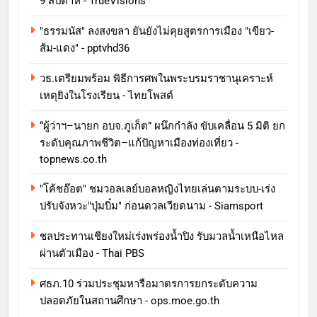
9 สัปดาห์ - TrueVisions
"ธรรมนัส" ลงสงขลา ยันยังไม่คุยสูตรการเมือง "เขียว-
ส้ม-แดง" - pptvhd36
วธ.เตรียมพร้อม พิธีการศพในพระบรมราชานุเคราะห์
เหตุยิงในโรงเรียน - ไทยโพสต์
“ผู้ว่าฯ–นายก อบจ.ภูเก็ต” ผนึกกำลัง ขับเคลื่อน 5 มิติ ยก
ระดับคุณภาพชีวิต–แก้ปัญหาเมืองท่องเที่ยว -
topnews.co.th
"โค้ชอ๊อต" ชมวอลเลย์บอลหญิงไทยเล่นตามระบบ-เร่ง
ปรับจังหวะ"บุ๋มบิ๋ม" ก่อนดวลเวียดนาม - Siamsport
ชลประทานเชียงใหม่เร่งพร่องน้ำปิง รับมวลน้ำเหนือไหล
ผ่านตัวเมือง - Thai PBS
ศธภ.10 ร่วมประชุมหารือมาตรการยกระดับความ
ปลอดภัยในสถานศึกษา - ops.moe.go.th