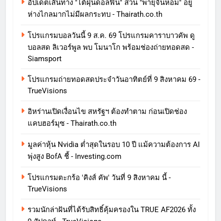
อัปเดตเส้นทาง "ไต้ฝุ่นดอลฟิน" ส่วน "พายุจันหอม" อยู่
ห่างไกลมากไม่มีผลกระทบ - Thairath.co.th
โปรแกรมบอลวันนี้ 9 ส.ค. 69 โปรแกรมคาราบาวคัพ ดู
บอลสด ลิเวอร์พูล พบ โมนาโก พร้อมช่องถ่ายทอดสด -
Siamsport
โปรแกรมถ่ายทอดสดประจำวันอาทิตย์ที่ 9 สิงหาคม 69 -
TrueVisions
อิหร่านเปิดเงื่อนไข สหรัฐฯ ต้องทำตาม ก่อนเปิดช่อง
แคบฮอร์มุซ - Thairath.co.th
มูลค่าหุ้น Nvidia ต่ำสุดในรอบ 10 ปี แม้ความต้องการ AI
พุ่งสูง BofA ชี้ - Investing.com
โปรแกรมตะกร้อ 'คิงส์ คัพ' วันที่ 9 สิงหาคม นี้ -
TrueVisions
รวมนักล่าฝันที่ได้รับสิทธิ์คุ้มครองใน TRUE AF2026 ทั้ง