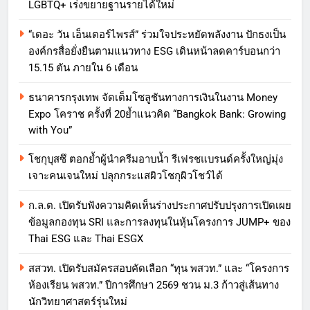
LGBTQ+ เร่งขยายฐานรายได้ใหม่
“เดอะ วัน เอ็นเตอร์ไพรส์” ร่วมใจประหยัดพลังงาน ปักธงเป็น
องค์กรสื่อยั่งยืนตามแนวทาง ESG เดินหน้าลดคาร์บอนกว่า
15.15 ตัน ภายใน 6 เดือน
ธนาคารกรุงเทพ จัดเต็มโซลูชันทางการเงินในงาน Money
Expo โคราช ครั้งที่ 20ย้ำแนวคิด “Bangkok Bank: Growing
with You”
โชกุบุสซึ ตอกย้ำผู้นำครีมอาบน้ำ รีเฟรชแบรนด์ครั้งใหญ่มุ่ง
เจาะคนเจนใหม่ ปลุกกระแสผิวโชกุผิวโชว์ได้
ก.ล.ต. เปิดรับฟังความคิดเห็นร่างประกาศปรับปรุงการเปิดเผย
ข้อมูลกองทุน SRI และการลงทุนในหุ้นโครงการ JUMP+ ของ
Thai ESG และ Thai ESGX
สสวท. เปิดรับสมัครสอบคัดเลือก “ทุน พสวท.” และ “โครงการ
ห้องเรียน พสวท.” ปีการศึกษา 2569 ชวน ม.3 ก้าวสู่เส้นทาง
นักวิทยาศาสตร์รุ่นใหม่