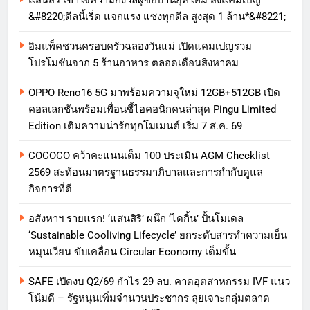
แสนสิริ เข้าใจความกังวลผู้ซื้อบ้านยุคใหม่ ส่งแคมเปญ
&#8220;ดีลนี้เริ่ด แจกแรง แซงทุกดีล สูงสุด 1 ล้าน*&#8221;
อิมแพ็คชวนครอบครัวฉลองวันแม่ เปิดแคมเปญรวม
โปรโมชันจาก 5 ร้านอาหาร ตลอดเดือนสิงหาคม
OPPO Reno16 5G มาพร้อมความจุใหม่ 12GB+512GB เปิด
คอลเลกชันพร้อมเพื่อนซี้ไอคอนิกคนล่าสุด Pingu Limited
Edition เติมความน่ารักทุกโมเมนต์ เริ่ม 7 ส.ค. 69
COCOCO คว้าคะแนนเต็ม 100 ประเมิน AGM Checklist
2569 สะท้อนมาตรฐานธรรมาภิบาลและการกำกับดูแล
กิจการที่ดี
อสังหาฯ รายแรก! ‘แสนสิริ’ ผนึก ‘ไดกิ้น’ ปั้นโมเดล
‘Sustainable Cooliving Lifecycle’ ยกระดับสารทำความเย็น
หมุนเวียน ขับเคลื่อน Circular Economy เต็มขั้น
SAFE เปิดงบ Q2/69 กำไร 29 ลบ. คาดอุตสาหกรรม IVF แนว
โน้มดี – รัฐหนุนเพิ่มจำนวนประชากร ลุยเจาะกลุ่มตลาด