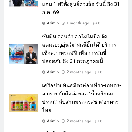
แถม 1 ฟรีตั้งศูนย์ถ่วงล้อ วันนี้ ถึง 31
ก.ค. 69
Admin
1 month ago
0
ซัมมิท ฮอนด้า ออโตโมบิล จัด
แคมเปญอุ่นใจ ‘ฝนนี้ยิ้มได้’ บริการ
เช็กสภาพรถฟรี! เพื่อการขับขี่
ปลอดภัย ถึง 31 กรกฎาคมนี้
Admin
2 months ago
0
เครือข่ายพันธมิตรท่องเที่ยว-เกษตร-
อาหาร จับมือต่อยอด “น้ำพริกแม่
ปราณี” สืบสานมรดกรสชาติอาหาร
ไทย
Admin
2 months ago
0