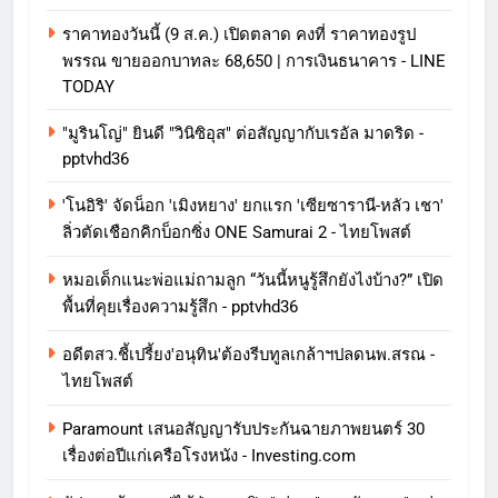
ราคาทองวันนี้ (9 ส.ค.) เปิดตลาด คงที่ ราคาทองรูป
พรรณ ขายออกบาทละ 68,650 | การเงินธนาคาร - LINE
TODAY
"มูรินโญ่" ยินดี "วินิซิอุส" ต่อสัญญากับเรอัล มาดริด -
pptvhd36
'โนอิริ' จัดน็อก 'เมิงหยาง' ยกแรก 'เซียซารานี-หลัว เชา'
ลิ่วตัดเชือกคิกบ็อกซิ่ง ONE Samurai 2 - ไทยโพสต์
หมอเด็กแนะพ่อแม่ถามลูก “วันนี้หนูรู้สึกยังไงบ้าง?” เปิด
พื้นที่คุยเรื่องความรู้สึก - pptvhd36
อดีตสว.ชี้เปรี้ยง'อนุทิน'ต้องรีบทูลเกล้าฯปลดนพ.สรณ -
ไทยโพสต์
Paramount เสนอสัญญารับประกันฉายภาพยนตร์ 30
เรื่องต่อปีแก่เครือโรงหนัง - Investing.com