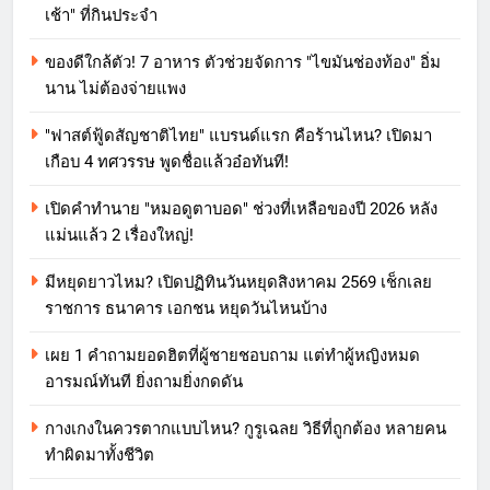
เช้า" ที่กินประจำ
ของดีใกล้ตัว! 7 อาหาร ตัวช่วยจัดการ "ไขมันช่องท้อง" อิ่ม
นาน ไม่ต้องจ่ายแพง
"ฟาสต์ฟู้ดสัญชาติไทย" แบรนด์แรก คือร้านไหน? เปิดมา
เกือบ 4 ทศวรรษ พูดชื่อแล้วอ๋อทันที!
เปิดคำทำนาย "หมอดูตาบอด" ช่วงที่เหลือของปี 2026 หลัง
แม่นแล้ว 2 เรื่องใหญ่!
มีหยุดยาวไหม? เปิดปฏิทินวันหยุดสิงหาคม 2569 เช็กเลย
ราชการ ธนาคาร เอกชน หยุดวันไหนบ้าง
เผย 1 คำถามยอดฮิตที่ผู้ชายชอบถาม แต่ทำผู้หญิงหมด
อารมณ์ทันที ยิ่งถามยิ่งกดดัน
กางเกงในควรตากแบบไหน? กูรูเฉลย วิธีที่ถูกต้อง หลายคน
ทำผิดมาทั้งชีวิต