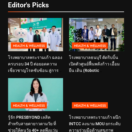
Editor's Picks
HEALTH & WELLNESS
HEALTH & WELLNESS
โรงพยาบาลพระรามเก้า ฉลอง
โรงพยาบาลธนบุรี ตัดริบบิ้น
ครบรอบ 34 ปี ต่อยอดความ
เปิดตัวศูนย์ฟื้นพลังก้าว เอื้อม
เชี่ยวชาญโรคซับซ้อน สู่การ
ยืน เดิน (Robotic
ดูแลสุขภาพเชิงป้องกันที่ตอบ
Rehabilitation Center) นำ
โจทย์ไลฟ์สไตล์ ภายใต้แนวคิด
เทคโนโลยีสุดล้ำ หุ่นยนต์ฝึก
“SELF-CARE IS HEALTHCARE”
เดิน มาเพิ่มประสิทธิภาพ
HEALTH & WELLNESS
HEALTH & WELLNESS
รู้จัก PRESBYOND เลสิค
โรงพยาบาลพระรามเก้า ผนึก
สำหรับสายตายาวตามวัย ที่
INTCC ลงนาม MOU ยกระดับ
ช่วยให้คนวัย 40+ ลดพึ่งแว่น
ความร่วมมือด้านสุขภาพ