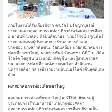
ภายในงานได้รับเกียรติจาก ดร.วัชรี ปรัชญานุสรณ์
ประธานสภาอุตสาหกรรมท่องเที่ยวจังหวัดนครราชสีมา
อ.อานันท์ นาคคง ศิลปินศิลปาธร, นายวิโรจน์ อรุณพันธ์
ประธานชมรมผู้ประกอบการร้านอาหารอำเภอ
ปากช่อง,นางสาวพันชนะ วัฒนเสถียร นายกสมาคมการ
ท่องเที่ยวเขาใหญ่, นายจักรพันธ์ รัตนเพชร CEO บ.เวิล์ด
รีวอร์ด โซลูชั่น นายพฤฒิ เกิดชูชื่น และผู้แทนจากสส
ปน. และการท่องเที่ยวแห่งประเทศไทย สำนักงาน
นครราชสีมา ฯลฯ เข้าร่วมงานดินเนอร์ในค่ำคืนสุดพิเศษ
ด้วย
FB:สมาคมการท่องเที่ยวเขาใหญ่
#สมาคมการท่องเที่ยวเขาใหญ่ #IKTHAI #ชมรมผู้
ประกอบการร้านอาหารอำเภอปากช่อง#สภา
อุตสาหกรรมท่องเที่ยวจังหวัดนครราชสีมา #ร้านเป็น