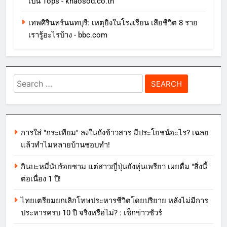
เป็น Tops - khaosod.co.th
เทพศิรินทร์นนทบุรี: เหตุยิงในโรงเรียน เสียชีวิต 8 ราย
เรารู้อะไรบ้าง - bbc.com
Search
for:
การใส่ "กระเทียม" ลงในถังข้าวสาร มีประโยชน์อะไร? เฉลย
แล้วทำไมหลายบ้านชอบทำ!
กินบะหมี่นับร้อยชาม แต่สาวญี่ปุ่นยังหุ่นเพรียว เผยดื่ม "สิ่งนี้"
ต่อเนื่อง 1 ปี!
ไทยเตรียมยกเลิกโทษประหารชีวิตโดยปริยาย หลังไม่มีการ
ประหารครบ 10 ปี จริงหรือไม่? : เช็กข่าวชัวร์