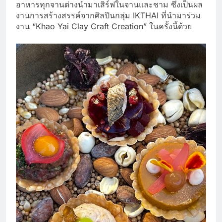
อาหารทุกจานต่างนำมาเสิร์ฟในจานและชาม ซึ่งเป็นผล
งานการสร้างสรรค์จากศิลปินกลุ่ม IKTHAI ที่นำมาร่วม
งาน “Khao Yai Clay Craft Creation” ในครั้งนี้ด้วย