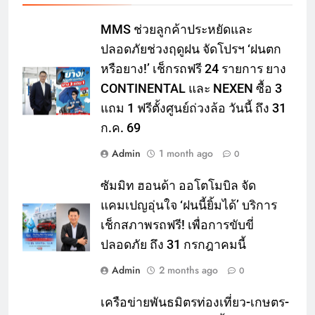
MMS ช่วยลูกค้าประหยัดและ
ปลอดภัยช่วงฤดูฝน จัดโปรฯ ‘ฝนตก
หรือยาง!’ เช็กรถฟรี 24 รายการ ยาง
CONTINENTAL และ NEXEN ซื้อ 3
แถม 1 ฟรีตั้งศูนย์ถ่วงล้อ วันนี้ ถึง 31
ก.ค. 69
Admin
1 month ago
0
ซัมมิท ฮอนด้า ออโตโมบิล จัด
แคมเปญอุ่นใจ ‘ฝนนี้ยิ้มได้’ บริการ
เช็กสภาพรถฟรี! เพื่อการขับขี่
ปลอดภัย ถึง 31 กรกฎาคมนี้
Admin
2 months ago
0
เครือข่ายพันธมิตรท่องเที่ยว-เกษตร-