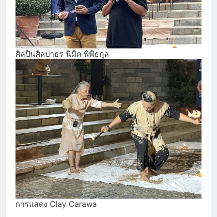
ศิลปินศิลปาธร นิมิต พิพิธกุล
การแสดง Clay Carawa