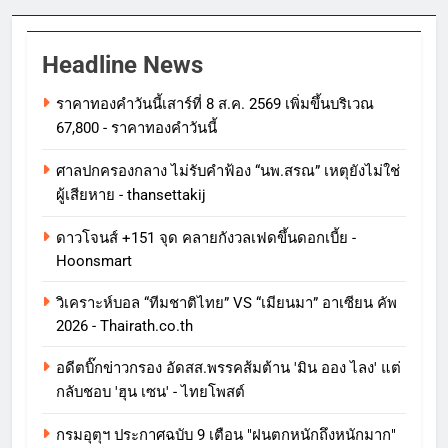
Headline News
ราคาทองคําวันนี้เสาร์ที่ 8 ส.ค. 2569 เพิ่มขึ้นบริเวณ
67,800 - ราคาทองคําวันนี้
ศาลปกครองกลาง ไม่รับคำฟ้อง “นพ.สรณ” เหตุยังไม่ใช่
ผู้เสียหาย - thansettakij
ดาวโจนส์ +151 จุด คลายกังวลเฟดขึ้นดอกเบี้ย -
Hoonsmart
วิเคราะห์บอล “ทีมชาติไทย” VS “เมียนมา” อาเซียน คัพ
2026 - Thairath.co.th
อดีตบิ๊กข่าวกรอง อัดสส.พรรคส้มต้าน 'มิน ออง ไลง' แต่
กลับชอบ 'ฮุน เซน' - ไทยโพสต์
กรมอุตุฯ ประกาศฉบับ 9 เตือน "ฝนตกหนักถึงหนักมาก"