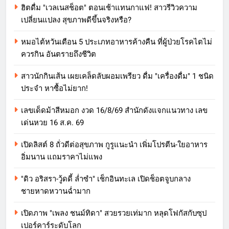
ฮิตดื่ม "เวลเนสช็อต" ตอนเช้าแทนกาแฟ! สาวรีวิวความ
เปลี่ยนแปลง สุขภาพดีขึ้นจริงหรือ?
หมอไต้หวันเตือน 5 ประเภทอาหารค้างคืน ที่ผู้ป่วยโรคไตไม่
ควรกิน อันตรายถึงชีวิต
สาวนักกินเส้น เผยเคล็ดลับผอมเพรียว ดื่ม "เครื่องดื่ม" 1 ชนิด
ประจำ หาซื้อไม่ยาก!
เลขเด็ดม้าสีหมอก งวด 16/8/69 สำนักดังแจกแนวทาง เลข
เด่นหวย 16 ส.ค. 69
เปิดลิสต์ 8 ถั่วดีต่อสุขภาพ กูรูแนะนำ เพิ่มโปรตีน-ใยอาหาร
อิ่มนาน แถมราคาไม่แพง
"ดิว อริสรา-วู้ดดี้ ล่ำซำ" เช็กอินทะเล เปิดช็อตจูบกลาง
ชายหาดหวานฉ่ำมาก
เปิดภาพ "เพลง ชนม์ทิดา" สวยรวยเท่มาก หลุดโฟกัสกับซุป
เปอร์คาร์ระดับโลก