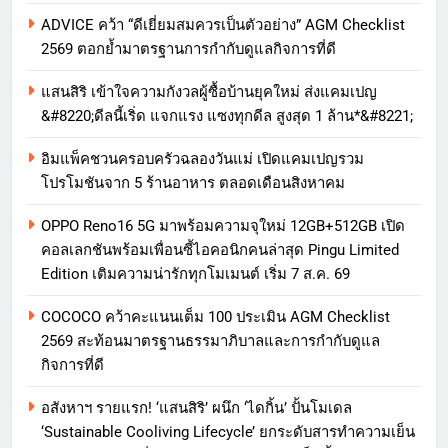
ADVICE คว้า “ดีเยี่ยมสมควรเป็นตัวอย่าง” AGM Checklist
2569 ตอกย้ำมาตรฐานการกำกับดูแลกิจการที่ดี
แสนสิริ เข้าใจความกังวลผู้ซื้อบ้านยุคใหม่ ส่งแคมเปญ
&#8220;ดีลนี้เริ่ด แจกแรง แซงทุกดีล สูงสุด 1 ล้าน*&#8221;
อิมแพ็คชวนครอบครัวฉลองวันแม่ เปิดแคมเปญรวม
โปรโมชันจาก 5 ร้านอาหาร ตลอดเดือนสิงหาคม
OPPO Reno16 5G มาพร้อมความจุใหม่ 12GB+512GB เปิด
คอลเลกชันพร้อมเพื่อนซี้ไอคอนิกคนล่าสุด Pingu Limited
Edition เติมความน่ารักทุกโมเมนต์ เริ่ม 7 ส.ค. 69
COCOCO คว้าคะแนนเต็ม 100 ประเมิน AGM Checklist
2569 สะท้อนมาตรฐานธรรมาภิบาลและการกำกับดูแล
กิจการที่ดี
อสังหาฯ รายแรก! ‘แสนสิริ’ ผนึก ‘ไดกิ้น’ ปั้นโมเดล
‘Sustainable Cooliving Lifecycle’ ยกระดับสารทำความเย็น