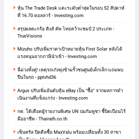
หุ้น The Trade Desk แตะระดับต่ําสุดในรอบ 52 สัปดาห์
ที่ 16.70 ดอลลาร์ - Investing.com
สรุปผลตะกร้อ คิงส์ คัพ ไทยคว้าแชมป์ 2 ประเภท -
TrueVisions
Mizuho ปรับเพิ่มราคาเป้าหมายหุ้น First Solar หลังได้
แรงหนุนจากภาษีนําเข้า - Investing.com
ฉี่ม่วงทั้งคู่! เหตุรถเก๋งพุ่งข้ามรั้วชนศูนย์เด็กเล็ก-แถมพบ
ปืนในรถ - pptvhd36
Argus ปรับเพิ่มอันดับหุ้น eBay เป็น "ซื้อ" จากผลการดํา
เนินงานที่แข็งแกร่ง - Investing.com
กต. โต้เดือดผู้รายงานพิเศษ UN ปมกัมพูชา ชี้บิดเบือนไร้
มืออาชีพ - Thairath.co.th
เซ็นทรัล ปิดดีลซื้อ MaxValu พร้อมเปลี่ยนทั้ง 30 สาขา