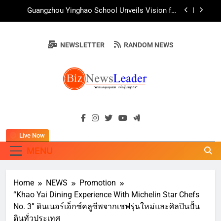
Skip
สืบสานพุทธศาสนา สร้างสังคมปลอดเหล้า ภายใต้
Guangzhou Yinghao School Unveils Vision for
แนวคิด “90 วัน เก็บแต้มสุขภาพดี สิ่งดีๆ จะเกิดขึ้น”
to
Future-Ready Education
content
AirAsia X SEE FAH พันธมิตรทางธุรกิจยาวนานกว่า
20 ปี ต่อยอดเสิร์ฟความอร่อย ยกเมนูระดับตำนาน
NEWSLETTER
RANDOM NEWS
“ข้าวหน้าไก่ราชวงศ์” พุ่งทะยานสู่น่านฟ้า
ททท. ร่วมมือกับ จุฬาลงกรณ์มหาวิทยาลัย จัดสัมมนา
ทางวิชาการและการตลาดเชิงรุก แนะเคล็ดลับปรับ
ธุรกิจท่องเที่ยวไทย “ขายได้ ขายดี ขายนาน”
บ้านหนองสองห้องจัดใหญ่ “แห่เทียนพรรษา – ผ้าป่า
ซาเล้งปลอดเหล้าเข้าพรรษา 2569” ชูพลังชุมชน
สืบสานพุทธศาสนา สร้างสังคมปลอดเหล้า ภายใต้
Guangzhou Yinghao School Unveils Vision for
แนวคิด “90 วัน เก็บแต้มสุขภาพดี สิ่งดีๆ จะเกิดขึ้น”
BIZNEWSLEADE
Future-Ready Education
"ครอบคลุมทุกมิติ เพื่อ…ผู้นำธุรกิจ"
AirAsia X SEE FAH พันธมิตรทางธุรกิจยาวนานกว่า
20 ปี ต่อยอดเสิร์ฟความอร่อย ยกเมนูระดับตำนาน
“ข้าวหน้าไก่ราชวงศ์” พุ่งทะยานสู่น่านฟ้า
Live Now
ททท. ร่วมมือกับ จุฬาลงกรณ์มหาวิทยาลัย จัดสัมมนา
ทางวิชาการและการตลาดเชิงรุก แนะเคล็ดลับปรับ
MENU
ธุรกิจท่องเที่ยวไทย “ขายได้ ขายดี ขายนาน”
Home
NEWS
Promotion
“Khao Yai Dining Experience With Michelin Star Chefs
No. 3” ดินเนอร์เอ็กซ์คลูซีพจากเชฟรุ่นใหม่และศิลปินปั้น
ดินทั่วประเทศ