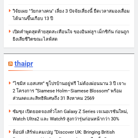
วิจัยเผย "วัยกลางคน" เลี่ยง 3 ปัจจัยเสี่ยงนี้ ยืดเวลาสมองเสื่อม
ได้นานขึ้นเกือบ 13 ปี
เปิดคำพูดสุดท้ายสุดสะเทือนใจ ของอินฟลูฯ เม็กซิกัน ก่อนถูก
ยิงเสียชีวิตขณะไลฟ์สด
thaipr
“ไซมิส แอสเสท” ชูโปรบ้านอยู่ฟรี ไม่ต้องผ่อนนาน 3 ปี เจาะ
2 โครงการ “Siamese Holm–Siamese Blossom” พร้อม
ส่วนลดและสิทธิพิเศษถึง 31 สิงหาคม 2569
ซัมซุง เปิดยอดจองทั่วโลก Galaxy Z Series เจเนอเรชันใหม่,
Watch Ultra2 และ Watch9 สูงกว่ารุ่นก่อนหน้ากว่า 30%
ท็อปส์ เสิร์ฟแคมเปญ “Discover UK: Bringing British