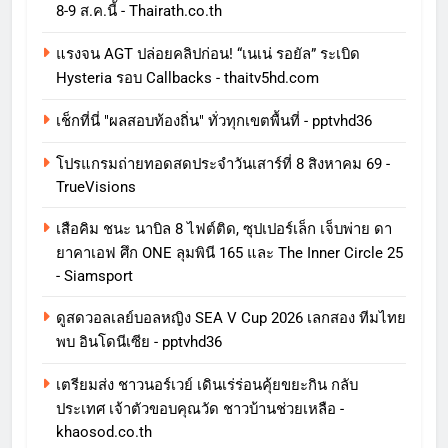
8-9 ส.ค.นี้ - Thairath.co.th
แรงจน AGT ปล่อยคลิปก่อน! “เนเน่ รอยัล” ระเบิด
Hysteria รอบ Callbacks - thaitv5hd.com
เช็กที่นี่ "ผลสอบท้องถิ่น" ทั่วทุกเขตพื้นที่ - pptvhd36
โปรแกรมถ่ายทอดสดประจำวันเสาร์ที่ 8 สิงหาคม 69 -
TrueVisions
เสือคิม ชนะ นาบิล 8 ไฟต์ติด, ซุปเปอร์เล็ก เจ็บพ่าย ดา
ยาคาเอฟ ศึก ONE ลุมพินี 165 และ The Inner Circle 25
- Siamsport
ดูสดวอลเลย์บอลหญิง SEA V Cup 2026 เลกสอง ทีมไทย
พบ อินโดนีเซีย - pptvhd36
เตรียมส่ง ชาวนอร์เวย์ เดินเร่ร่อนคุ้ยขยะกิน กลับ
ประเทศ เจ้าตัวขอบคุณวัด ชาวบ้านช่วยเหลือ -
khaosod.co.th