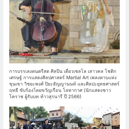
การบรรเลงดนตรีสด ศิลปิน เดี่ยวเชลโล เสาวคล โชติก
เศรษฐ์ การแสดงศิลปศาสตร์ Martial Art เพลงดาบแห่ง
ขุนเขา วิชยะพงศ์ ปิยะธัญญานนท์ และศิลปะยุทธศาสตร์
ฤทธี ขับร้องโดยขวัญเรือน โลหากาศ (นักแสดงชาว
โคราช ผู้รับบท ท้าวสุรนารี ปี 2566)