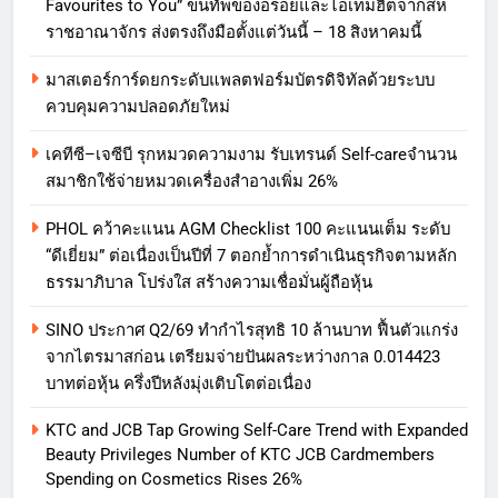
Favourites to You” ขนทัพของอร่อยและไอเท็มฮิตจากสห
ราชอาณาจักร ส่งตรงถึงมือตั้งแต่วันนี้ – 18 สิงหาคมนี้
มาสเตอร์การ์ดยกระดับแพลตฟอร์มบัตรดิจิทัลด้วยระบบ
ควบคุมความปลอดภัยใหม่
เคทีซี–เจซีบี รุกหมวดความงาม รับเทรนด์ Self-careจำนวน
สมาชิกใช้จ่ายหมวดเครื่องสำอางเพิ่ม 26%
PHOL คว้าคะแนน AGM Checklist 100 คะแนนเต็ม ระดับ
“ดีเยี่ยม” ต่อเนื่องเป็นปีที่ 7 ตอกย้ำการดำเนินธุรกิจตามหลัก
ธรรมาภิบาล โปร่งใส สร้างความเชื่อมั่นผู้ถือหุ้น
SINO ประกาศ Q2/69 ทำกำไรสุทธิ 10 ล้านบาท ฟื้นตัวแกร่ง
จากไตรมาสก่อน เตรียมจ่ายปันผลระหว่างกาล 0.014423
บาทต่อหุ้น ครึ่งปีหลังมุ่งเติบโตต่อเนื่อง
KTC and JCB Tap Growing Self-Care Trend with Expanded
Beauty Privileges Number of KTC JCB Cardmembers
Spending on Cosmetics Rises 26%