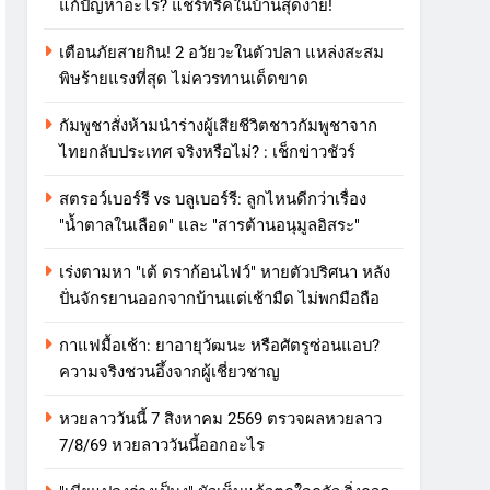
แก้ปัญหาอะไร? แชร์ทริคในบ้านสุดง่าย!
เตือนภัยสายกิน! 2 อวัยวะในตัวปลา แหล่งสะสม
พิษร้ายแรงที่สุด ไม่ควรทานเด็ดขาด
กัมพูชาสั่งห้ามนำร่างผู้เสียชีวิตชาวกัมพูชาจาก
ไทยกลับประเทศ จริงหรือไม่? : เช็กข่าวชัวร์
สตรอว์เบอร์รี vs บลูเบอร์รี: ลูกไหนดีกว่าเรื่อง
"น้ำตาลในเลือด" และ "สารต้านอนุมูลอิสระ"
เร่งตามหา "เต้ ดราก้อนไฟว์" หายตัวปริศนา หลัง
ปั่นจักรยานออกจากบ้านแต่เช้ามืด ไม่พกมือถือ
กาแฟมื้อเช้า: ยาอายุวัฒนะ หรือศัตรูซ่อนแอบ?
ความจริงชวนอึ้งจากผู้เชี่ยวชาญ
หวยลาววันนี้ 7 สิงหาคม 2569 ตรวจผลหวยลาว
7/8/69 หวยลาววันนี้ออกอะไร