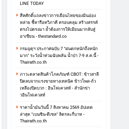
LINE TODAY
สีหศักดิ์แถลงข่าวการเยือนไทยของมินอ่อง
หล่าย ชี้หารือทวิภาคี ครอบคลุม สร้างสรรค์
ตรงไปตรงมา ย้ำต้องการให้เมียนมากลับสู่
อาเซียน - thestandard.co
กรมอุตุฯ ประกาศฉบับ 7 "ฝนตกหนักถึงหนัก
มาก" ระวังน้ำท่วมฉับพลัน น้ำป่า 7-9 ส.ค.นี้ -
Thairath.co.th
ภาวะตลาดสินค้าโภคภัณฑ์ CBOT: ข้าวสาลี
ปิดลบจากแรงขายทางเทคนิค ข้าวโพด-ถั่ว
เหลืองปิดบวก : อินโฟเควสท์ - สำนักข่า
วอินโฟเควสท์
ราคาน้ำมันวันนี้ 7 สิงหาคม 2569 อัปเดต
ล่าสุด "เบนซิน-ดีเซล" ลิตรละกี่บาท -
Thairath.co.th