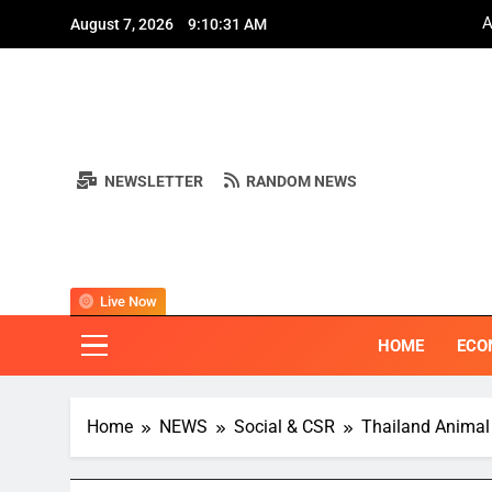
Skip
A
August 7, 2026
9:10:34 AM
to
content
NEWSLETTER
RANDOM NEWS
A
BI
"ครอบคลุมทุ
Live Now
HOME
ECO
Home
NEWS
Social & CSR
Thailand Animal c