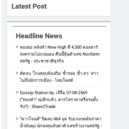
Latest Post
Headline News
ทองย่อ หลังทำ New High ที่ 4,300 ดอลลาร์
สงครามไม่แน่นอน คืนนี้ลุ้นตัวเลข Nonfarm
สหรัฐ - ประชาชาติธุรกิจ
ตัดจบ 'โกงสอบท้องถิ่น' ซ้ำรอย 'ฮั้ว สว.' สาว
ไม่ถึงนักการเมือง - ไทยโพสต์
Gossip Station by..เจ๊จิ๋ม 07-08-2569
(“ทองคำ” พุ่งอีกแล้ว..ควรไล่ราคาหรือรอตั้ง
รับ?) - Share2Trade
“ดาวโจนส์” ปิดลบ 464 จุด รับแรงกดดันราคา
น้ำมันพุ่ง นักลงทุนจับตาตัวเลขจ้างงานสหรัฐ -