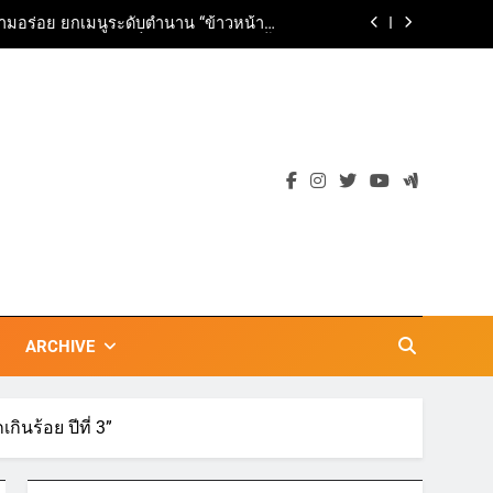
ามอร่อย ยกเมนูระดับตำนาน “ข้าวหน้าไก่
ราชวงศ์” พุ่งทะยานสู่น่านฟ้า
ตลาดเชิงรุก แนะเคล็ดลับปรับธุรกิจท่อง
เที่ยวไทย “ขายได้ ขายดี ขายนาน”
เข้าพรรษา 2569” ชูพลังชุมชนสืบสานพุทธ
วัน เก็บแต้มสุขภาพดี สิ่งดีๆ จะเกิดขึ้น”
ils Vision for Future-Ready Education
ามอร่อย ยกเมนูระดับตำนาน “ข้าวหน้าไก่
ราชวงศ์” พุ่งทะยานสู่น่านฟ้า
ตลาดเชิงรุก แนะเคล็ดลับปรับธุรกิจท่อง
เที่ยวไทย “ขายได้ ขายดี ขายนาน”
ARCHIVE
ินร้อย ปีที่ 3”