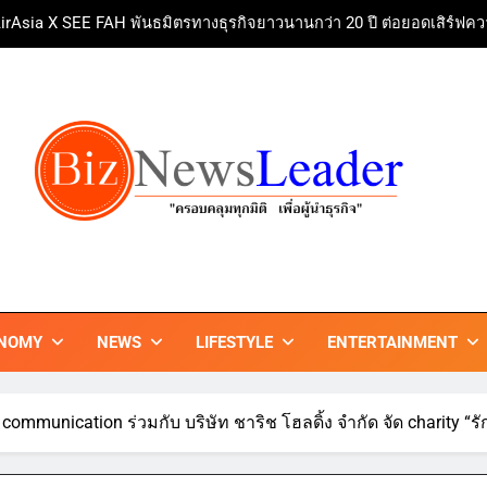
irAsia X SEE FAH พันธมิตรทางธุรกิจยาวนานกว่า 20 ปี ต่อยอดเสิร์ฟคว
ททท. ร่วมมือกับ จุฬาลงกรณ์มหาวิทยาลัย จัดสัมมนาทางวิชาการและการ
บ้านหนองสองห้องจัดใหญ่ “แห่เทียนพรรษา – ผ้าป่าซาเล้งปลอดเหล้า
ศาสนา สร้างสังคมปลอดเหล้า ภายใต้แนวคิด “90 
Guangzhou Yinghao School Unve
irAsia X SEE FAH พันธมิตรทางธุรกิจยาวนานกว่า 20 ปี ต่อยอดเสิร์ฟคว
ททท. ร่วมมือกับ จุฬาลงกรณ์มหาวิทยาลัย จัดสัมมนาทางวิชาการและการ
ZNEWSLEADER
กมิติ เพื่อ…ผู้นำธุรกิจ"
NOMY
NEWS
LIFESTYLE
ENTERTAINMENT
ommunication ร่วมกับ บริษัท ชาริช โฮลดิ้ง จำกัด จัด charity “รักเก