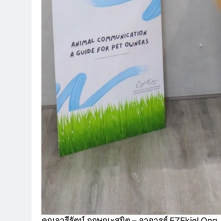
คุณอารีรัตน์ กฤษณะสมิต – อาจารย์ EZEkiel Ong