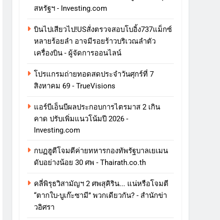
สหรัฐฯ - Investing.com
บินไปเสียวไป!USสั่งตรวจสอบโบอิ้ง737แม็กซ์
หลายร้อยลำ อาจมีรอยร้าวบริเวณลำตัว
เครื่องบิน - ผู้จัดการออนไลน์
โปรแกรมถ่ายทอดสดประจำวันศุกร์ที่ 7
สิงหาคม 69 - TrueVisions
แอร์บีเอ็นบีผลประกอบการไตรมาส 2 เกิน
คาด ปรับเพิ่มแนวโน้มปี 2026 -
Investing.com
กบฏฮูตีโจมตีค่ายทหารกองทัพรัฐบาลเยเมน
ดับอย่างน้อย 30 ศพ - Thairath.co.th
คลี่พิรุธวิสามัญฯ 2 ศพสุคิริน... แน่หรือโจมตี
“ตากใบ-บูเก๊ะซามี” พวกเดียวกัน? - สำนักข่า
วอิศรา