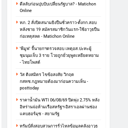
ดีลลับก่อนปุบปับเปลี่ยนรัฐบาล? - Matichon
Online
ทภ. 2 สั่งปิดสนามยิงปืนชั่วคราว-ตั้งกก.สอบ
หลังชาย 19 สมัครสมาชิกวันแรก-ใช้อาวุธปืน
ก่อเหตุสลด - Matichon Online
'พีมูฟ' จี้นายกฯตรวจสอบ เหตุอส.ปะทะผู้
ชุมนุมเจ็บ 3 ราย โวยถูกยั่วยุพูดเหยียดหยาม
- ไทยโพสต์
วัส ติงสมิตร ไขข้อสงสัย วิกฤต
กสทช.กฎหมายต้องมาก่อนความเห็น -
posttoday
ราคาน้ำมัน WTI 06/08/69 ปิดพุ่ง 2.75% หลัง
อิหร่านจ่อห้ามเรือสหรัฐฯ-อิสราเอลผ่านช่อง
แคบฮอร์มุซ - สยามรัฐ
ทรัมป์สั่งสอบสวนการรั่วไหลข้อมูลคลังอาวุธ