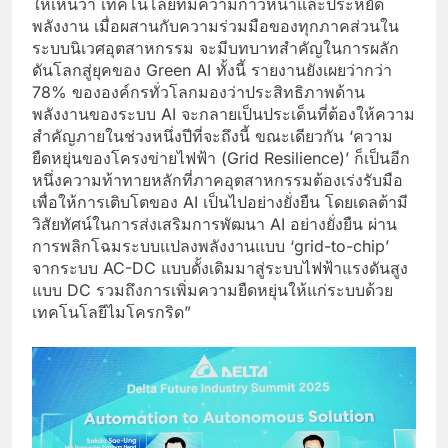
ให้เห็นว่า เทคโนโลยีที่มีความก้าวหน้าและประหยัด
พลังงาน เมื่อผสานกับความร่วมมือของทุกภาคส่วนใน
ระบบนิเวศอุตสาหกรรม จะมีบทบาทสำคัญในการผลัก
ดันโลกสู่ยุคของ Green AI ทั้งนี้ รายงานยังเผยว่ากว่า
78% ขององค์กรทั่วโลกมองว่าประสิทธิภาพด้าน
พลังงานของระบบ AI จะกลายเป็นประเด็นที่ต้องให้ความ
สำคัญภายในช่วงหนึ่งปีที่จะถึงนี้ ขณะเดียวกัน ‘ความ
ยืดหยุ่นของโครงข่ายไฟฟ้า (Grid Resilience)’ ก็เป็นอีก
หนึ่งความท้าทายหลักที่ภาคอุตสาหกรรมต้องเร่งรับมือ
เพื่อให้การเติบโตของ AI เป็นไปอย่างยั่งยืน โดยเดลต้ามี
วิสัยทัศน์ในการส่งเสริมการพัฒนา AI อย่างยั่งยืน ผ่าน
การพลิกโฉมระบบแปลงพลังงานแบบ ‘grid-to-chip’
จากระบบ AC-DC แบบดั้งเดิมมาสู่ระบบไฟฟ้าแรงดันสูง
แบบ DC รวมถึงการเพิ่มความยืดหยุ่นให้แก่ระบบด้วย
เทคโนโลยีไมโครกริด”