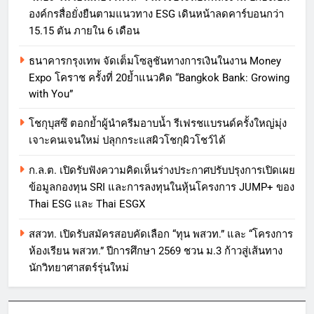
องค์กรสื่อยั่งยืนตามแนวทาง ESG เดินหน้าลดคาร์บอนกว่า
15.15 ตัน ภายใน 6 เดือน
ธนาคารกรุงเทพ จัดเต็มโซลูชันทางการเงินในงาน Money
Expo โคราช ครั้งที่ 20ย้ำแนวคิด “Bangkok Bank: Growing
with You”
โชกุบุสซึ ตอกย้ำผู้นำครีมอาบน้ำ รีเฟรชแบรนด์ครั้งใหญ่มุ่ง
เจาะคนเจนใหม่ ปลุกกระแสผิวโชกุผิวโชว์ได้
ก.ล.ต. เปิดรับฟังความคิดเห็นร่างประกาศปรับปรุงการเปิดเผย
ข้อมูลกองทุน SRI และการลงทุนในหุ้นโครงการ JUMP+ ของ
Thai ESG และ Thai ESGX
สสวท. เปิดรับสมัครสอบคัดเลือก “ทุน พสวท.” และ “โครงการ
ห้องเรียน พสวท.” ปีการศึกษา 2569 ชวน ม.3 ก้าวสู่เส้นทาง
นักวิทยาศาสตร์รุ่นใหม่