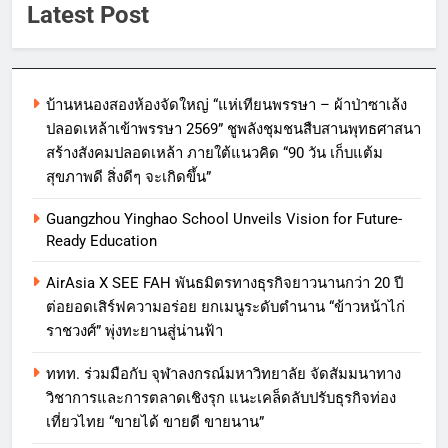
Latest Post
บ้านหนองสองห้องจัดใหญ่ “แห่เทียนพรรษา – ผ้าป่าซาเล้ง
ปลอดเหล้าเข้าพรรษา 2569” ชูพลังชุมชนสืบสานพุทธศาสนา
สร้างสังคมปลอดเหล้า ภายใต้แนวคิด “90 วัน เก็บแต้ม
สุขภาพดี สิ่งดีๆ จะเกิดขึ้น”
Guangzhou Yinghao School Unveils Vision for Future-
Ready Education
AirAsia X SEE FAH พันธมิตรทางธุรกิจยาวนานกว่า 20 ปี
ต่อยอดเสิร์ฟความอร่อย ยกเมนูระดับตำนาน “ข้าวหน้าไก่
ราชวงศ์” พุ่งทะยานสู่น่านฟ้า
ททท. ร่วมมือกับ จุฬาลงกรณ์มหาวิทยาลัย จัดสัมมนาทาง
วิชาการและการตลาดเชิงรุก แนะเคล็ดลับปรับธุรกิจท่อง
เที่ยวไทย “ขายได้ ขายดี ขายนาน”