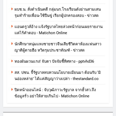
ผบช.น. สั่งดำเนินคดี กลุ่มนร.โรงเรียนดังย่านสามเสน
รุมทำร้ายเพื่อน-ใช้ปืนขู่ เรียกผู้ปกครองสอบ - ข่าวสด
แอนดรูวส์อ้าง แจ้งรัฐบาลไทยล่วงหน้าก่อนเผยรายงาน
แต่ไร้คำตอบ - Matichon Online
นักศึกษาหนุ่มแทงชายชาวจีนเสียชีวิตคาห้องแฟนสาว
ญาติผู้ตายฮือ หวิดรุมประชาทัณฑ์ - ข่าวสด
ทองผันผวนแรง! จับตา ปัจจัยชี้ทิศทาง - pptvhd36
สส. ปชน. จี้รัฐบาลทบทวนนโยบายเมียนมา ต้อนรับ ‘มิ
นอ่องหล่าย’ ได้แค่สัญญาว่างเปล่า - thestandard.co
ปิดหน้าออนไลน์ : จับวุฒิภาวะรัฐบาล จากฮั้วสว.ถึง
ข้อมูลรั่ว อย่าให้สายเกินไป - Matichon Online