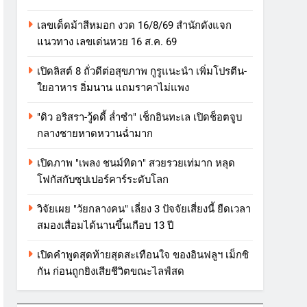
เลขเด็ดม้าสีหมอก งวด 16/8/69 สำนักดังแจก
แนวทาง เลขเด่นหวย 16 ส.ค. 69
เปิดลิสต์ 8 ถั่วดีต่อสุขภาพ กูรูแนะนำ เพิ่มโปรตีน-
ใยอาหาร อิ่มนาน แถมราคาไม่แพง
"ดิว อริสรา-วู้ดดี้ ล่ำซำ" เช็กอินทะเล เปิดช็อตจูบ
กลางชายหาดหวานฉ่ำมาก
เปิดภาพ "เพลง ชนม์ทิดา" สวยรวยเท่มาก หลุด
โฟกัสกับซุปเปอร์คาร์ระดับโลก
วิจัยเผย "วัยกลางคน" เลี่ยง 3 ปัจจัยเสี่ยงนี้ ยืดเวลา
สมองเสื่อมได้นานขึ้นเกือบ 13 ปี
เปิดคำพูดสุดท้ายสุดสะเทือนใจ ของอินฟลูฯ เม็กซิ
กัน ก่อนถูกยิงเสียชีวิตขณะไลฟ์สด