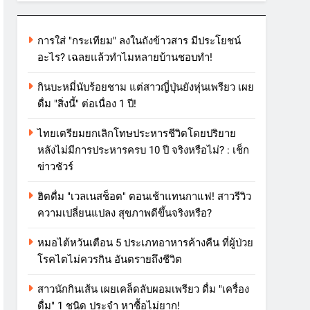
การใส่ "กระเทียม" ลงในถังข้าวสาร มีประโยชน์
อะไร? เฉลยแล้วทำไมหลายบ้านชอบทำ!
กินบะหมี่นับร้อยชาม แต่สาวญี่ปุ่นยังหุ่นเพรียว เผย
ดื่ม "สิ่งนี้" ต่อเนื่อง 1 ปี!
ไทยเตรียมยกเลิกโทษประหารชีวิตโดยปริยาย
หลังไม่มีการประหารครบ 10 ปี จริงหรือไม่? : เช็ก
ข่าวชัวร์
ฮิตดื่ม "เวลเนสช็อต" ตอนเช้าแทนกาแฟ! สาวรีวิว
ความเปลี่ยนแปลง สุขภาพดีขึ้นจริงหรือ?
หมอไต้หวันเตือน 5 ประเภทอาหารค้างคืน ที่ผู้ป่วย
โรคไตไม่ควรกิน อันตรายถึงชีวิต
สาวนักกินเส้น เผยเคล็ดลับผอมเพรียว ดื่ม "เครื่อง
ดื่ม" 1 ชนิด ประจำ หาซื้อไม่ยาก!