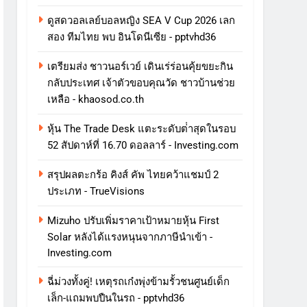
ดูสดวอลเลย์บอลหญิง SEA V Cup 2026 เลก
สอง ทีมไทย พบ อินโดนีเซีย - pptvhd36
เตรียมส่ง ชาวนอร์เวย์ เดินเร่ร่อนคุ้ยขยะกิน
กลับประเทศ เจ้าตัวขอบคุณวัด ชาวบ้านช่วย
เหลือ - khaosod.co.th
หุ้น The Trade Desk แตะระดับต่ําสุดในรอบ
52 สัปดาห์ที่ 16.70 ดอลลาร์ - Investing.com
สรุปผลตะกร้อ คิงส์ คัพ ไทยคว้าแชมป์ 2
ประเภท - TrueVisions
Mizuho ปรับเพิ่มราคาเป้าหมายหุ้น First
Solar หลังได้แรงหนุนจากภาษีนําเข้า -
Investing.com
ฉี่ม่วงทั้งคู่! เหตุรถเก๋งพุ่งข้ามรั้วชนศูนย์เด็ก
เล็ก-แถมพบปืนในรถ - pptvhd36