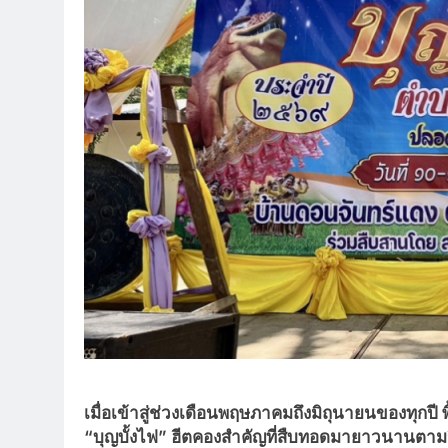
เมื่อเข้าสู่ช่วงเดือนพฤษภาคมถึงมิถุนายนของทุกปี
“บุญบั้งไฟ” ฮีตคองสำคัญที่สืบทอดมายาวนานตา