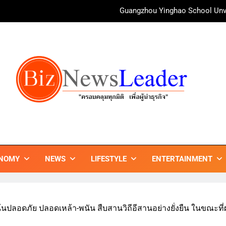
irAsia X SEE FAH พันธมิตรทางธุรกิจยาวนานกว่า 20 ปี ต่อยอดเสิร์ฟคว
ททท. ร่วมมือกับ จุฬาลงกรณ์มหาวิทยาลัย จัดสัมมนาทางวิชาการและการ
บ้านหนองสองห้องจัดใหญ่ “แห่เทียนพรรษา – ผ้าป่าซาเล้งปลอดเหล้า
ศาสนา สร้างสังคมปลอดเหล้า ภายใต้แนวคิด “90 
Guangzhou Yinghao School Unve
irAsia X SEE FAH พันธมิตรทางธุรกิจยาวนานกว่า 20 ปี ต่อยอดเสิร์ฟคว
ททท. ร่วมมือกับ จุฬาลงกรณ์มหาวิทยาลัย จัดสัมมนาทางวิชาการและการ
ZNEWSLEADER
กมิติ เพื่อ…ผู้นำธุรกิจ"
NOMY
NEWS
LIFESTYLE
ENTERTAINMENT
เน้นปลอดภัย ปลอดเหล้า-พนัน สืบสานวิถีอีสานอย่างยั่งยืน ในขณะ