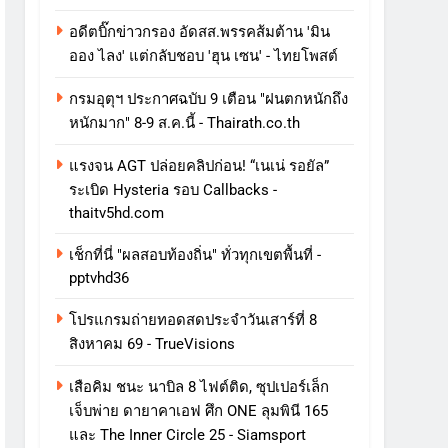
อดีตบิ๊กข่าวกรอง อัดสส.พรรคส้มต้าน 'มิน
ออง ไลง' แต่กลับชอบ 'ฮุน เซน' - ไทยโพสต์
กรมอุตุฯ ประกาศฉบับ 9 เตือน "ฝนตกหนักถึง
หนักมาก" 8-9 ส.ค.นี้ - Thairath.co.th
แรงจน AGT ปล่อยคลิปก่อน! “เนเน่ รอยัล”
ระเบิด Hysteria รอบ Callbacks -
thaitv5hd.com
เช็กที่นี่ "ผลสอบท้องถิ่น" ทั่วทุกเขตพื้นที่ -
pptvhd36
โปรแกรมถ่ายทอดสดประจำวันเสาร์ที่ 8
สิงหาคม 69 - TrueVisions
เสือคิม ชนะ นาบิล 8 ไฟต์ติด, ซุปเปอร์เล็ก
เจ็บพ่าย ดายาคาเอฟ ศึก ONE ลุมพินี 165
และ The Inner Circle 25 - Siamsport