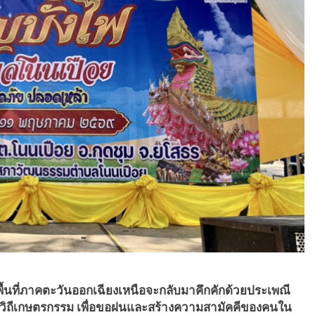
 พื้นที่ภาคตะวันออกเฉียงเหนือจะกลับมาคึกคักด้วยประเพณี
มวิถีเกษตรกรรม เพื่อขอฝนและสร้างความสามัคคีของคนใน