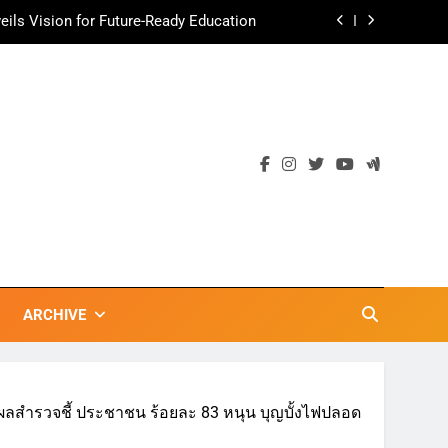
ามอร่อย ยกเมนูระดับตำนาน “ข้าวหน้าไก่
ราชวงศ์” พุ่งทะยานสู่น่านฟ้า
ตลาดเชิงรุก แนะเคล็ดลับปรับธุรกิจท่อง
เที่ยวไทย “ขายได้ ขายดี ขายนาน”
เข้าพรรษา 2569” ชูพลังชุมชนสืบสานพุทธ
วัน เก็บแต้มสุขภาพดี สิ่งดีๆ จะเกิดขึ้น”
ils Vision for Future-Ready Education
ามอร่อย ยกเมนูระดับตำนาน “ข้าวหน้าไก่
ราชวงศ์” พุ่งทะยานสู่น่านฟ้า
ตลาดเชิงรุก แนะเคล็ดลับปรับธุรกิจท่อง
เที่ยวไทย “ขายได้ ขายดี ขายนาน”
ARCHIVE
ที่ผลสำรวจชี้ ประชาชน ร้อยละ 83 หนุน บุญบั้งไฟปลอด