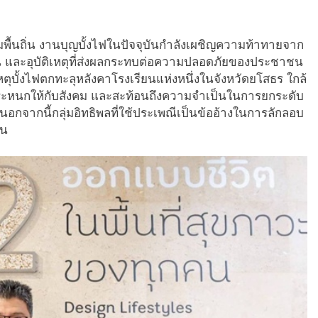
้นถิ่น งานบุญบั้งไฟในปัจจุบันกำลังเผชิญความท้าทายจาก
รพนัน และอุบัติเหตุที่ส่งผลกระทบต่อความปลอดภัยของประชาชน
หตุบั้งไฟตกทะลุหลังคาโรงเรียนแห่งหนึ่งในจังหวัดยโสธร ใกล้
ื่นตระหนกให้กับสังคม และสะท้อนถึงความจำเป็นในการยกระดับ
จากนี้กลุ่มอิทธิพลที่ใช้ประเพณีเป็นข้ออ้างในการลักลอบ
าน