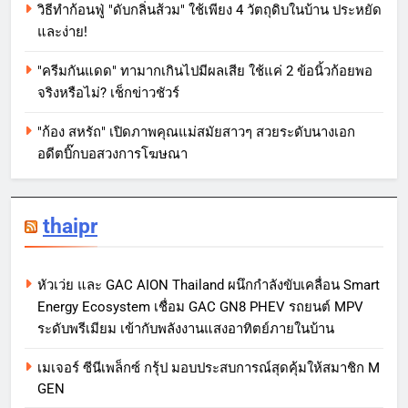
วิธีทำก้อนฟู่ "ดับกลิ่นส้วม" ใช้เพียง 4 วัตถุดิบในบ้าน ประหยัด
และง่าย!
"ครีมกันแดด" ทามากเกินไปมีผลเสีย ใช้แค่ 2 ข้อนิ้วก้อยพอ
จริงหรือไม่? เช็กข่าวชัวร์
"ก้อง สหรัถ" เปิดภาพคุณแม่สมัยสาวๆ สวยระดับนางเอก
อดีตบิ๊กบอสวงการโฆษณา
thaipr
หัวเว่ย และ GAC AION Thailand ผนึกกำลังขับเคลื่อน Smart
Energy Ecosystem เชื่อม GAC GN8 PHEV รถยนต์ MPV
ระดับพรีเมียม เข้ากับพลังงานแสงอาทิตย์ภายในบ้าน
เมเจอร์ ซีนีเพล็กซ์ กรุ้ป มอบประสบการณ์สุดคุ้มให้สมาชิก M
GEN