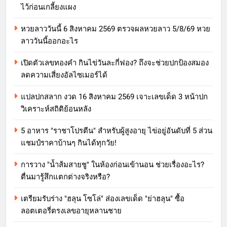
ไว้ก่อนเกลี้ยงแผง
หวยลาววันนี้ 6 สิงหาคม 2569 ตรวจผลหวยลาว 5/8/69 หวย
ลาววันนี้ออกอะไร
เปิดตัวเลขทองคำ กินไข่วันละกี่ฟอง? ถึงจะช่วยปกป้องสมอง
ลดความเสี่ยงอัลไซเมอร์ได้
แปลปกสลาก งวด 16 สิงหาคม 2569 เจาะเลขเด็ด 3 หน้าปก
วิเคราะห์สถิติย้อนหลัง
5 อาหาร "ราชาโปรตีน" สำหรับผู้สูงอายุ ไข่อยู่อันดับที่ 5 ส่วน
แชมป์ราคาบ้านๆ กินได้ทุกวัย!
การวาง "น้ำส้มสายชู" ในห้องก่อนเข้านอน ช่วยเรื่องอะไร?
ตื่นมารู้สึกแตกต่างจริงหรือ?
เตรียมรับร่าง "ฮลุน โซโล่" ส่องเลขเด็ด "ย่าฮลุน" ซื้อ
ลอตเตอรี่ตรงเลขอายุหลานชาย