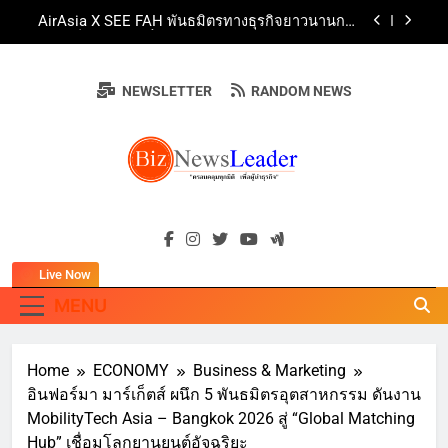
Skip
AirAsia X SEE FAH พันธมิตรทางธุรกิจยาวนานกว่า
to
20 ปี ต่อยอดเสิร์ฟความอร่อย ยกเมนูระดับตำนาน
“ข้าวหน้าไก่ราชวงศ์” พุ่งทะยานสู่น่านฟ้า
content
ททท. ร่วมมือกับ จุฬาลงกรณ์มหาวิทยาลัย จัดสัมมนา
ทางวิชาการและการตลาดเชิงรุก แนะเคล็ดลับปรับ
NEWSLETTER
RANDOM NEWS
ธุรกิจท่องเที่ยวไทย “ขายได้ ขายดี ขายนาน”
บ้านหนองสองห้องจัดใหญ่ “แห่เทียนพรรษา – ผ้าป่า
ซาเล้งปลอดเหล้าเข้าพรรษา 2569” ชูพลังชุมชน
สืบสานพุทธศาสนา สร้างสังคมปลอดเหล้า ภายใต้
Guangzhou Yinghao School Unveils Vision for
แนวคิด “90 วัน เก็บแต้มสุขภาพดี สิ่งดีๆ จะเกิดขึ้น”
Future-Ready Education
AirAsia X SEE FAH พันธมิตรทางธุรกิจยาวนานกว่า
BIZNEWSLEADE
20 ปี ต่อยอดเสิร์ฟความอร่อย ยกเมนูระดับตำนาน
"ครอบคลุมทุกมิติ เพื่อ…ผู้นำธุรกิจ"
“ข้าวหน้าไก่ราชวงศ์” พุ่งทะยานสู่น่านฟ้า
ททท. ร่วมมือกับ จุฬาลงกรณ์มหาวิทยาลัย จัดสัมมนา
ทางวิชาการและการตลาดเชิงรุก แนะเคล็ดลับปรับ
ธุรกิจท่องเที่ยวไทย “ขายได้ ขายดี ขายนาน”
Live Now
MENU
Home
ECONOMY
Business & Marketing
อินฟอร์มา มาร์เก็ตส์ ผนึก 5 พันธมิตรอุตสาหกรรม ดันงาน
MobilityTech Asia – Bangkok 2026 สู่ “Global Matching
Hub” เชื่อมโลกยานยนต์อัจฉริยะ