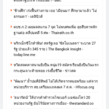
ตั้งแต่รัฐประหารเมียนมา - BBC
‘ช้างศึก’ เร่งฟื้นร่างกาย เจอ ‘เมียนมา’ ศึกษามาแล้ว ‘ไม่
ธรรมดา’ - เดลินิวส์
ผบช.ภ.2 เผยผลสแกน 7 จุด ไม่พบศพเพิ่ม ลุยสืบหาหลัก
ฐานต่อ คลี่ปมคดี 5 ศพ - Thairath.co.th
พริกเม็กซิโกทำพิษ! สหรัฐเจอ ‘ซัลโมเนลลา’ ระบาด 27
รัฐ ป่วยแล้ว 345 ราย | The Bangkok Insight -
today.line.me
หวิดสลดคาสนามยิงปืน หนุ่ม19 สมัครเรียนยิงปืนวันแรก
กระสุนเจาะท้ายทอย เร่งยื้อชีวิต - ข่าวสด
“พัฒนา” ย้ำปมคีย์ทิพย์ ไม่ได้เกิดจากหมอพร้อม แต่จาก
หน่วยบริการ สธ.เตรียมแถลงผล 7 ส.ค. - Hfocus.org
‘ธนารัตน์’ ให้ปากคำตำรวจไซเบอร์ แฉช่องโหว่ 20
หน่วยงานรัฐ ยันไร้นัยทางการเมือง - thestandard.co