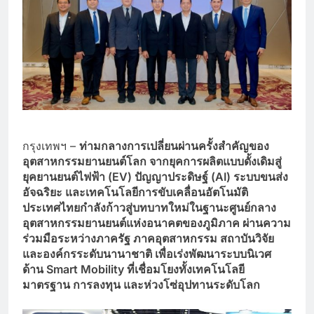
กรุงเทพฯ –
ท่ามกลางการเปลี่ยนผ่านครั้งสำคัญของ
อุตสาหกรรมยานยนต์โลก จากยุคการผลิตแบบดั้งเดิมสู่
ยุคยานยนต์ไฟฟ้า (EV) ปัญญาประดิษฐ์ (AI) ระบบขนส่ง
อัจฉริยะ และเทคโนโลยีการขับเคลื่อนอัตโนมัติ
ประเทศไทยกำลังก้าวสู่บทบาทใหม่ในฐานะศูนย์กลาง
อุตสาหกรรมยานยนต์แห่งอนาคตของภูมิภาค ผ่านความ
ร่วมมือระหว่างภาครัฐ ภาคอุตสาหกรรม สถาบันวิจัย
และองค์กรระดับนานาชาติ เพื่อเร่งพัฒนาระบบนิเวศ
ด้าน Smart Mobility ที่เชื่อมโยงทั้งเทคโนโลยี
มาตรฐาน การลงทุน และห่วงโซ่อุปทานระดับโลก