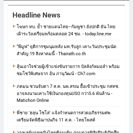
Headline News
โฆษก ทบ. ย้ำ ชายแดนไทย–กัมพูชา ยังปกติ ยัน ไทย
เฝ้าระวังเตรียมพร้อมตลอด 24 ชม. - today.line.me
“พีมูฟ” ยุติการชุมนุมหลัง มท.รับลูก เคาะวันประชุมนัด
สำคัญ 19 สิงหาคมนี้ - Thairath.co.th
ลุ้นเอาใจช่วยผู้เข้าแข่งขันรายการ บัลลังก์หมอลำ พร้อม
ชมโชว์พิเศษจาก อ้น ภานุวัฒน์ - Ch7.com
ภคมน ชวนจับตา 7 ส.ค. นพ.สรณ ยื้อเข้าประชุม กสทช.
อาจลงนามเคาะใช้เงินกองทุนUSO กว่า5.6 พันล้าน -
Matichon Online
พี่ชาย 'ฮลุน โซโล่' แจ้งกำหนดการสวดอภิธรรมศพ
เตรียมจัดพิธีฌาปนกิจ 11 ส.ค. - ไทยโพสต์
วอลเลย์บอลหญิงไทยซ้อมเข้ม ก่อนดวลฟิลิปปินส์เปิดศึก