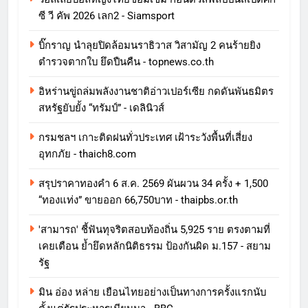
ซี วี คัพ 2026 เลก2 - Siamsport
บิ๊กราญ นำลุยปิดล้อมนราธิวาส วิสามัญ 2 คนร้ายยิง
ตำรวจตากใบ ยึดปืนคืน - topnews.co.th
อิหร่านขู่ถล่มพลังงานชาติอ่าวเปอร์เซีย กดดันพันธมิตร
สหรัฐยับยั้ง “ทรัมป์” - เดลินิวส์
กรมชลฯ เกาะติดฝนทั่วประเทศ เฝ้าระวังพื้นที่เสี่ยง
อุทกภัย - thaich8.com
สรุปราคาทองคำ 6 ส.ค. 2569 ผันผวน 34 ครั้ง + 1,500
“ทองแท่ง” ขายออก 66,750บาท - thaipbs.or.th
'สามารถ' ชี้ฟันทุจริตสอบท้องถิ่น 5,925 ราย ตรงตามที่
เคยเตือน ย้ำยึดหลักนิติธรรม ป้องกันผิด ม.157 - สยาม
รัฐ
มิน อ่อง หล่าย เยือนไทยอย่างเป็นทางการครั้งแรกนับ