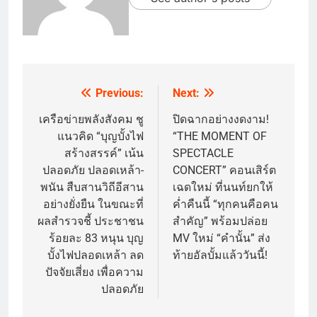
Previous:
Next:
Post
navigation
เครือข่ายพลังสังคม ชู
ปิดฉากอย่างงดงาม!
แนวคิด “บุญบั้งไฟ
“THE MOMENT OF
สร้างสรรค์” เน้น
SPECTACLE
ปลอดภัย ปลอดเหล้า-
CONCERT” คอนเสิร์ต
พนัน สืบสานวิถีอีสาน
เฉดใหม่ ที่นนท์ยกให้
อย่างยั่งยืน ในขณะที่
ค่ำคืนนี้ “ทุกคนคือคน
ผลสำรวจชี้ ประชาชน
สำคัญ” พร้อมปล่อย
ร้อยละ 83 หนุน บุญ
MV ใหม่ “คำนั้น” ส่ง
บั้งไฟปลอดเหล้า ลด
ท้ายอัลบั้มแล้ววันนี้!
ปัจจัยเสี่ยง เพื่อความ
ปลอดภัย