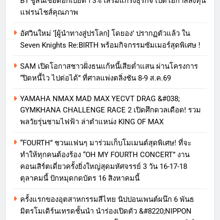
B1 ชูสินเชื่อดอกเบี้ยต่ำ 3% เสริมแกร่งธุรกิจ เปิดโอกาสลงทุน
แฟรนไชส์คุณภาพ
อัศวินใหม่ ‘[ผู้นำทางสู่ปรโลก] โดยอง’ ปรากฏตัวแล้ว ใน
Seven Knights Re:BIRTH พร้อมกิจกรรมซัมเมอร์สุดพิเศษ !
SAM เปิดโอกาสชาวฝั่งธนแก้หนี้เสียต่ำแสน ผ่านโครงการ
“ปิดหนี้ไว ไปต่อได้” ที่ศาลแพ่งตลิ่งชัน 8-9 ส.ค.69
YAMAHA NMAX MAD MAX YECVT DRAG &#038;
GYMKHANA CHALLENGE RACE 2 เปิดศึกดวลเดือด! รวม
พลวัยรุ่นชามไฟฟ้า ล่าตำแหน่ง KING OF MAX
“FOURTH” ชวนแฟนๆ มาร่วมเก็บโมเมนต์สุดพิเศษ! ที่จะ
ทำให้ทุกคนต้องร้อง “OH MY FOURTH CONCERT” งาน
คอนเสิร์ตเดี่ยวครั้งยิ่งใหญ่สุดมหัศจรรย์ 3 วัน 16-17-18
ตุลาคมนี้ ปักหมุดกดบัตร 16 สิงหาคมนี้
ครั้งแรกของอุตสาหกรรมสีไทย นิปปอนเพนต์ผนึก 6 พันธ
มิตรโมเดิร์นเทรดชั้นนำ นำร่องเปิดตัว &#8220;NIPPON