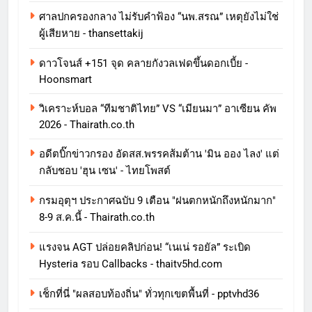
ศาลปกครองกลาง ไม่รับคำฟ้อง “นพ.สรณ” เหตุยังไม่ใช่
ผู้เสียหาย - thansettakij
ดาวโจนส์ +151 จุด คลายกังวลเฟดขึ้นดอกเบี้ย -
Hoonsmart
วิเคราะห์บอล “ทีมชาติไทย” VS “เมียนมา” อาเซียน คัพ
2026 - Thairath.co.th
อดีตบิ๊กข่าวกรอง อัดสส.พรรคส้มต้าน 'มิน ออง ไลง' แต่
กลับชอบ 'ฮุน เซน' - ไทยโพสต์
กรมอุตุฯ ประกาศฉบับ 9 เตือน "ฝนตกหนักถึงหนักมาก"
8-9 ส.ค.นี้ - Thairath.co.th
แรงจน AGT ปล่อยคลิปก่อน! “เนเน่ รอยัล” ระเบิด
Hysteria รอบ Callbacks - thaitv5hd.com
เช็กที่นี่ "ผลสอบท้องถิ่น" ทั่วทุกเขตพื้นที่ - pptvhd36