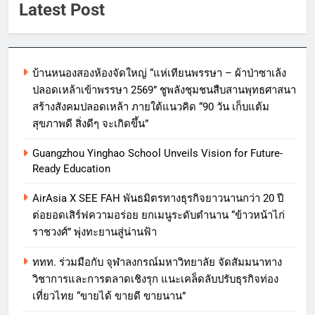
Latest Post
บ้านหนองสองห้องจัดใหญ่ “แห่เทียนพรรษา – ผ้าป่าซาเล้ง
ปลอดเหล้าเข้าพรรษา 2569” ชูพลังชุมชนสืบสานพุทธศาสนา
สร้างสังคมปลอดเหล้า ภายใต้แนวคิด “90 วัน เก็บแต้ม
สุขภาพดี สิ่งดีๆ จะเกิดขึ้น”
Guangzhou Yinghao School Unveils Vision for Future-
Ready Education
AirAsia X SEE FAH พันธมิตรทางธุรกิจยาวนานกว่า 20 ปี
ต่อยอดเสิร์ฟความอร่อย ยกเมนูระดับตำนาน “ข้าวหน้าไก่
ราชวงศ์” พุ่งทะยานสู่น่านฟ้า
ททท. ร่วมมือกับ จุฬาลงกรณ์มหาวิทยาลัย จัดสัมมนาทาง
วิชาการและการตลาดเชิงรุก แนะเคล็ดลับปรับธุรกิจท่อง
เที่ยวไทย “ขายได้ ขายดี ขายนาน”