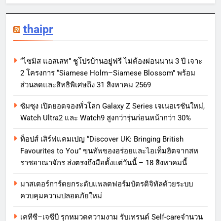
thaipr
“ไซมิส แอสเสท” ชูโปรบ้านอยู่ฟรี ไม่ต้องผ่อนนาน 3 ปี เจาะ
2 โครงการ “Siamese Holm–Siamese Blossom” พร้อม
ส่วนลดและสิทธิพิเศษถึง 31 สิงหาคม 2569
ซัมซุง เปิดยอดจองทั่วโลก Galaxy Z Series เจเนอเรชันใหม่,
Watch Ultra2 และ Watch9 สูงกว่ารุ่นก่อนหน้ากว่า 30%
ท็อปส์ เสิร์ฟแคมเปญ “Discover UK: Bringing British
Favourites to You” ขนทัพของอร่อยและไอเท็มฮิตจากสห
ราชอาณาจักร ส่งตรงถึงมือตั้งแต่วันนี้ – 18 สิงหาคมนี้
มาสเตอร์การ์ดยกระดับแพลตฟอร์มบัตรดิจิทัลด้วยระบบ
ควบคุมความปลอดภัยใหม่
เคทีซี–เจซีบี รุกหมวดความงาม รับเทรนด์ Self-careจำนวน