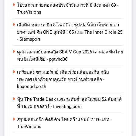
โปรแกรมถ่ายทอดสดประจำวันเสาร์ที่ 8 สิงหาคม 69 -
TrueVisions
เสือคิม ชนะ นาบิล 8 ไฟต์ติด, ซุปเปอร์เล็ก เจ็บพ่าย ดา
ยาคาเอฟ ศึก ONE ลุมพินี 165 และ The Inner Circle 25
- Siamsport
ดูสดวอลเลย์บอลหญิง SEA V Cup 2026 เลกสอง ทีมไทย
พบ อินโดนีเซีย - pptvhd36
เตรียมส่ง ชาวนอร์เวย์ เดินเร่ร่อนคุ้ยขยะกิน กลับ
ประเทศ เจ้าตัวขอบคุณวัด ชาวบ้านช่วยเหลือ -
khaosod.co.th
หุ้น The Trade Desk แตะระดับต่ําสุดในรอบ 52 สัปดาห์
ที่ 16.70 ดอลลาร์ - Investing.com
สรุปผลตะกร้อ คิงส์ คัพ ไทยคว้าแชมป์ 2 ประเภท -
TrueVisions