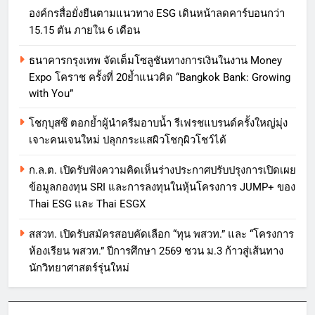
องค์กรสื่อยั่งยืนตามแนวทาง ESG เดินหน้าลดคาร์บอนกว่า
15.15 ตัน ภายใน 6 เดือน
ธนาคารกรุงเทพ จัดเต็มโซลูชันทางการเงินในงาน Money
Expo โคราช ครั้งที่ 20ย้ำแนวคิด “Bangkok Bank: Growing
with You”
โชกุบุสซึ ตอกย้ำผู้นำครีมอาบน้ำ รีเฟรชแบรนด์ครั้งใหญ่มุ่ง
เจาะคนเจนใหม่ ปลุกกระแสผิวโชกุผิวโชว์ได้
ก.ล.ต. เปิดรับฟังความคิดเห็นร่างประกาศปรับปรุงการเปิดเผย
ข้อมูลกองทุน SRI และการลงทุนในหุ้นโครงการ JUMP+ ของ
Thai ESG และ Thai ESGX
สสวท. เปิดรับสมัครสอบคัดเลือก “ทุน พสวท.” และ “โครงการ
ห้องเรียน พสวท.” ปีการศึกษา 2569 ชวน ม.3 ก้าวสู่เส้นทาง
นักวิทยาศาสตร์รุ่นใหม่