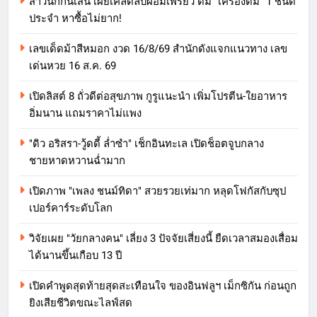
สาวนักกินเส้น เผยเคล็ดลับผอมเพรียว ดื่ม "เครื่องดื่ม" 1 ชนิด
ประจำ หาซื้อไม่ยาก!
เลขเด็ดม้าสีหมอก งวด 16/8/69 สำนักดังแจกแนวทาง เลข
เด่นหวย 16 ส.ค. 69
เปิดลิสต์ 8 ถั่วดีต่อสุขภาพ กูรูแนะนำ เพิ่มโปรตีน-ใยอาหาร
อิ่มนาน แถมราคาไม่แพง
"ดิว อริสรา-วู้ดดี้ ล่ำซำ" เช็กอินทะเล เปิดช็อตจูบกลาง
ชายหาดหวานฉ่ำมาก
เปิดภาพ "เพลง ชนม์ทิดา" สวยรวยเท่มาก หลุดโฟกัสกับซุป
เปอร์คาร์ระดับโลก
วิจัยเผย "วัยกลางคน" เลี่ยง 3 ปัจจัยเสี่ยงนี้ ยืดเวลาสมองเสื่อม
ได้นานขึ้นเกือบ 13 ปี
เปิดคำพูดสุดท้ายสุดสะเทือนใจ ของอินฟลูฯ เม็กซิกัน ก่อนถูก
ยิงเสียชีวิตขณะไลฟ์สด