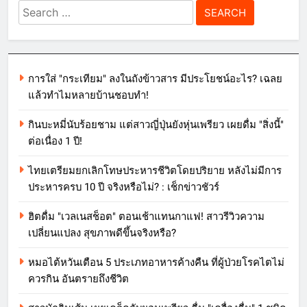
Search
for:
การใส่ "กระเทียม" ลงในถังข้าวสาร มีประโยชน์อะไร? เฉลย
แล้วทำไมหลายบ้านชอบทำ!
กินบะหมี่นับร้อยชาม แต่สาวญี่ปุ่นยังหุ่นเพรียว เผยดื่ม "สิ่งนี้"
ต่อเนื่อง 1 ปี!
ไทยเตรียมยกเลิกโทษประหารชีวิตโดยปริยาย หลังไม่มีการ
ประหารครบ 10 ปี จริงหรือไม่? : เช็กข่าวชัวร์
ฮิตดื่ม "เวลเนสช็อต" ตอนเช้าแทนกาแฟ! สาวรีวิวความ
เปลี่ยนแปลง สุขภาพดีขึ้นจริงหรือ?
หมอไต้หวันเตือน 5 ประเภทอาหารค้างคืน ที่ผู้ป่วยโรคไตไม่
ควรกิน อันตรายถึงชีวิต