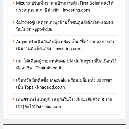
Mizuho ปรับเพิ่มราคาเป้าหมายหุ้น First Solar หลังได้
แรงหนุนจากภาษีนําเข้า - Investing.com
ฉี่ม่วงทั้งคู่! เหตุรถเก๋งพุ่งข้ามรั้วชนศูนย์เด็กเล็ก-แถมพบ
ปืนในรถ - pptvhd36
Argus ปรับเพิ่มอันดับหุ้น eBay เป็น "ซื้อ" จากผลการดํา
เนินงานที่แข็งแกร่ง - Investing.com
กต. โต้เดือดผู้รายงานพิเศษ UN ปมกัมพูชา ชี้บิดเบือนไร้
มืออาชีพ - Thairath.co.th
เซ็นทรัล ปิดดีลซื้อ MaxValu พร้อมเปลี่ยนทั้ง 30 สาขา
เป็น Tops - khaosod.co.th
เทพศิรินทร์นนทบุรี: เหตุยิงในโรงเรียน เสียชีวิต 8 ราย
เรารู้อะไรบ้าง - bbc.com