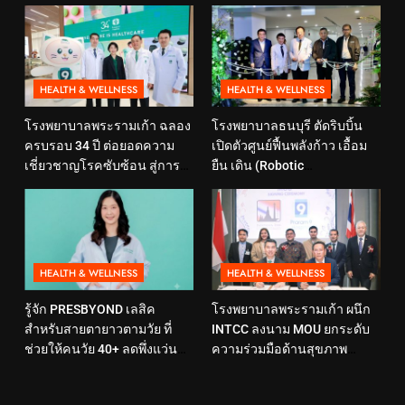
HEALTH & WELLNESS
HEALTH & WELLNESS
โรงพยาบาลพระรามเก้า ฉลอง
โรงพยาบาลธนบุรี ตัดริบบิ้น
ครบรอบ 34 ปี ต่อยอดความ
เปิดตัวศูนย์ฟื้นพลังก้าว เอื้อม
เชี่ยวชาญโรคซับซ้อน สู่การ
ยืน เดิน (Robotic
ดูแลสุขภาพเชิงป้องกันที่ตอบ
Rehabilitation Center) นำ
โจทย์ไลฟ์สไตล์ ภายใต้แนวคิด
เทคโนโลยีสุดล้ำ หุ่นยนต์ฝึก
“SELF-CARE IS HEALTHCARE”
เดิน มาเพิ่มประสิทธิภาพ
HEALTH & WELLNESS
HEALTH & WELLNESS
รู้จัก PRESBYOND เลสิค
โรงพยาบาลพระรามเก้า ผนึก
สำหรับสายตายาวตามวัย ที่
INTCC ลงนาม MOU ยกระดับ
ช่วยให้คนวัย 40+ ลดพึ่งแว่น
ความร่วมมือด้านสุขภาพ
และใช้ชีวิตได้คล่องตัวขึ้น
พร้อมรองรับผู้รับบริการชาว
อินโดนีเซียอย่างครบวงจร