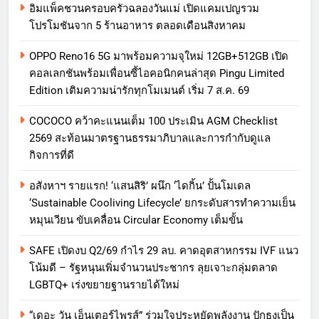
อิมแพ็คชวนครอบครัวฉลองวันแม่ เปิดแคมเปญรวม
โปรโมชันจาก 5 ร้านอาหาร ตลอดเดือนสิงหาคม
OPPO Reno16 5G มาพร้อมความจุใหม่ 12GB+512GB เปิด
คอลเลกชันพร้อมเพื่อนซี้ไอคอนิกคนล่าสุด Pingu Limited
Edition เติมความน่ารักทุกโมเมนต์ เริ่ม 7 ส.ค. 69
COCOCO คว้าคะแนนเต็ม 100 ประเมิน AGM Checklist
2569 สะท้อนมาตรฐานธรรมาภิบาลและการกำกับดูแล
กิจการที่ดี
อสังหาฯ รายแรก! ‘แสนสิริ’ ผนึก ‘ไดกิ้น’ ปั้นโมเดล
‘Sustainable Cooliving Lifecycle’ ยกระดับสารทำความเย็น
หมุนเวียน ขับเคลื่อน Circular Economy เต็มขั้น
SAFE เปิดงบ Q2/69 กำไร 29 ลบ. คาดอุตสาหกรรม IVF แนว
โน้มดี – รัฐหนุนเพิ่มจำนวนประชากร ลุยเจาะกลุ่มตลาด
LGBTQ+ เร่งขยายฐานรายได้ใหม่
“เดอะ วัน เอ็นเตอร์ไพรส์” ร่วมใจประหยัดพลังงาน ปักธงเป็น