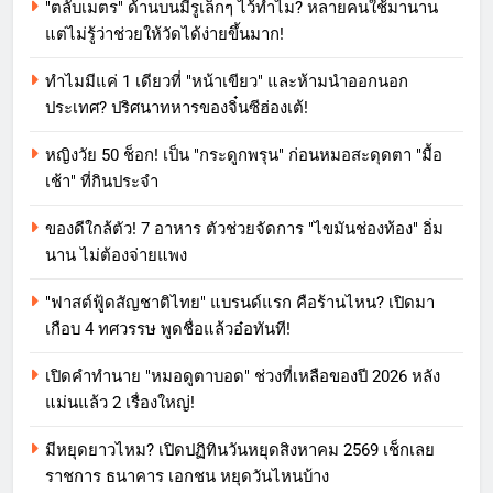
"ตลับเมตร" ด้านบนมีรูเล็กๆ ไว้ทำไม? หลายคนใช้มานาน
แต่ไม่รู้ว่าช่วยให้วัดได้ง่ายขึ้นมาก!
ทำไมมีแค่ 1 เดียวที่ "หน้าเขียว" และห้ามนำออกนอก
ประเทศ? ปริศนาทหารของจิ๋นซีฮ่องเต้!
หญิงวัย 50 ช็อก! เป็น "กระดูกพรุน" ก่อนหมอสะดุดตา "มื้อ
เช้า" ที่กินประจำ
ของดีใกล้ตัว! 7 อาหาร ตัวช่วยจัดการ "ไขมันช่องท้อง" อิ่ม
นาน ไม่ต้องจ่ายแพง
"ฟาสต์ฟู้ดสัญชาติไทย" แบรนด์แรก คือร้านไหน? เปิดมา
เกือบ 4 ทศวรรษ พูดชื่อแล้วอ๋อทันที!
เปิดคำทำนาย "หมอดูตาบอด" ช่วงที่เหลือของปี 2026 หลัง
แม่นแล้ว 2 เรื่องใหญ่!
มีหยุดยาวไหม? เปิดปฏิทินวันหยุดสิงหาคม 2569 เช็กเลย
ราชการ ธนาคาร เอกชน หยุดวันไหนบ้าง