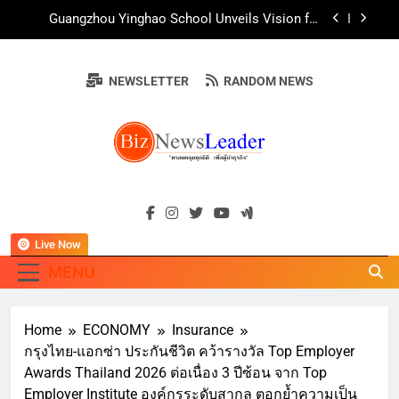
Skip
AirAsia X SEE FAH พันธมิตรทางธุรกิจยาวนานกว่า
to
20 ปี ต่อยอดเสิร์ฟความอร่อย ยกเมนูระดับตำนาน
“ข้าวหน้าไก่ราชวงศ์” พุ่งทะยานสู่น่านฟ้า
content
ททท. ร่วมมือกับ จุฬาลงกรณ์มหาวิทยาลัย จัดสัมมนา
ทางวิชาการและการตลาดเชิงรุก แนะเคล็ดลับปรับ
NEWSLETTER
RANDOM NEWS
ธุรกิจท่องเที่ยวไทย “ขายได้ ขายดี ขายนาน”
บ้านหนองสองห้องจัดใหญ่ “แห่เทียนพรรษา – ผ้าป่า
ซาเล้งปลอดเหล้าเข้าพรรษา 2569” ชูพลังชุมชน
สืบสานพุทธศาสนา สร้างสังคมปลอดเหล้า ภายใต้
Guangzhou Yinghao School Unveils Vision for
แนวคิด “90 วัน เก็บแต้มสุขภาพดี สิ่งดีๆ จะเกิดขึ้น”
Future-Ready Education
AirAsia X SEE FAH พันธมิตรทางธุรกิจยาวนานกว่า
BIZNEWSLEADE
20 ปี ต่อยอดเสิร์ฟความอร่อย ยกเมนูระดับตำนาน
"ครอบคลุมทุกมิติ เพื่อ…ผู้นำธุรกิจ"
“ข้าวหน้าไก่ราชวงศ์” พุ่งทะยานสู่น่านฟ้า
ททท. ร่วมมือกับ จุฬาลงกรณ์มหาวิทยาลัย จัดสัมมนา
ทางวิชาการและการตลาดเชิงรุก แนะเคล็ดลับปรับ
ธุรกิจท่องเที่ยวไทย “ขายได้ ขายดี ขายนาน”
Live Now
MENU
Home
ECONOMY
Insurance
กรุงไทย-แอกซ่า ประกันชีวิต คว้ารางวัล Top Employer
Awards Thailand 2026 ต่อเนื่อง 3 ปีซ้อน จาก Top
Employer Institute องค์กรระดับสากล ตอกย้ำความเป็น