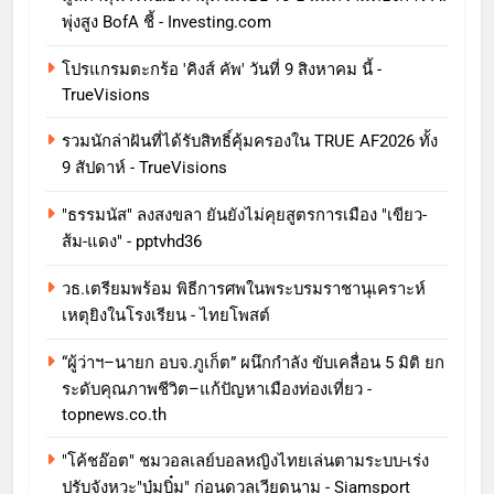
พุ่งสูง BofA ชี้ - Investing.com
โปรแกรมตะกร้อ 'คิงส์ คัพ' วันที่ 9 สิงหาคม นี้ -
TrueVisions
รวมนักล่าฝันที่ได้รับสิทธิ์คุ้มครองใน TRUE AF2026 ทั้ง
9 สัปดาห์ - TrueVisions
"ธรรมนัส" ลงสงขลา ยันยังไม่คุยสูตรการเมือง "เขียว-
ส้ม-แดง" - pptvhd36
วธ.เตรียมพร้อม พิธีการศพในพระบรมราชานุเคราะห์
เหตุยิงในโรงเรียน - ไทยโพสต์
“ผู้ว่าฯ–นายก อบจ.ภูเก็ต” ผนึกกำลัง ขับเคลื่อน 5 มิติ ยก
ระดับคุณภาพชีวิต–แก้ปัญหาเมืองท่องเที่ยว -
topnews.co.th
"โค้ชอ๊อต" ชมวอลเลย์บอลหญิงไทยเล่นตามระบบ-เร่ง
ปรับจังหวะ"บุ๋มบิ๋ม" ก่อนดวลเวียดนาม - Siamsport