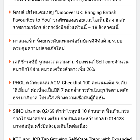
ท็อปส์ เสิร์ฟแคมเปญ “Discover UK: Bringing British
Favourites to You” ขนทัพของอร่อยและไอเท็มฮิตจากสห
ราชอาณาจักร ส่งตรงถึงมือตั้งแต่วันนี้ – 18 สิงหาคมนี้
มาสเตอร์การ์ดยกระดับแพลตฟอร์มบัตรดิจิทัลด้วยระบบ
ควบคุมความปลอดภัยใหม่
เคทีซี–เจซีบี รุกหมวดความงาม รับเทรนด์ Self-careจำนวน
สมาชิกใช้จ่ายหมวดเครื่องสำอางเพิ่ม 26%
PHOL คว้าคะแนน AGM Checklist 100 คะแนนเต็ม ระดับ
“ดีเยี่ยม” ต่อเนื่องเป็นปีที่ 7 ตอกย้ำการดำเนินธุรกิจตามหลัก
ธรรมาภิบาล โปร่งใส สร้างความเชื่อมั่นผู้ถือหุ้น
SINO ประกาศ Q2/69 ทำกำไรสุทธิ 10 ล้านบาท ฟื้นตัวแกร่ง
จากไตรมาสก่อน เตรียมจ่ายปันผลระหว่างกาล 0.014423
บาทต่อหุ้น ครึ่งปีหลังมุ่งเติบโตต่อเนื่อง
KTC and JCB Tap Growing Self-Care Trend with Expanded