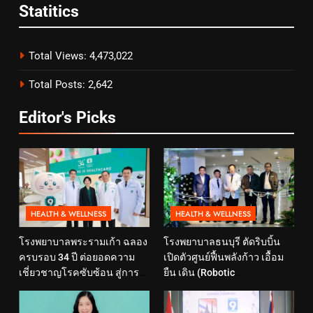
Statitics
Total Views:
4,473,022
Total Posts:
2,642
Editor's Picks
HEALTH & WELLNESS
HEALTH & WELLNESS
โรงพยาบาลพระรามเก้า ฉลอง
โรงพยาบาลธนบุรี ตัดริบบิ้น
ครบรอบ 34 ปี ต่อยอดความ
เปิดตัวศูนย์ฟื้นพลังก้าว เอื้อม
เชี่ยวชาญโรคซับซ้อน สู่การ
ยืน เดิน (Robotic
ดูแลสุขภาพเชิงป้องกันที่ตอบ
Rehabilitation Center) นำ
โจทย์ไลฟ์สไตล์ ภายใต้แนวคิด
เทคโนโลยีสุดล้ำ หุ่นยนต์ฝึก