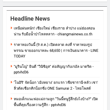
Headline News
เหนือฝนหนัก! เชียงใหม่ เชียงราย ลำปาง แม่ฮ่องสอน
น่าน รับมือน้ำป่าไหลหลาก - chiangmainews.co.th
ราคาทองวันนี้ (9 ส.ค.) เปิดตลาด คงที่ ราคาทองรูป
พรรณ ขายออกบาทละ 68,650 | การเงินธนาคาร - LINE
TODAY
"มูรินโญ่" ยินดี "วินิซิอุส" ต่อสัญญากับเรอัล มาดริด -
pptvhd36
'โนอิริ' จัดน็อก 'เมิงหยาง' ยกแรก 'เซียซารานี-หลัว เชา'
ลิ่วตัดเชือกคิกบ็อกซิ่ง ONE Samurai 2 - ไทยโพสต์
หมอเด็กแนะพ่อแม่ถามลูก “วันนี้หนูรู้สึกยังไงบ้าง?” เปิด
พื้นที่คุยเรื่องความรู้สึก - pptvhd36