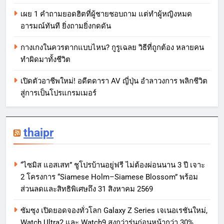
เผย 1 คำถามยอดฮิตที่ผู้ชายชอบถาม แต่ทำผู้หญิงหมด
อารมณ์ทันที ยิ่งถามยิ่งกดดัน
กางเกงในควรตากแบบไหน? กูรูเฉลย วิธีที่ถูกต้อง หลายคน
ทำผิดมาทั้งชีวิต
เปิดตัวอาชีพใหม่! อดีตดารา AV ญี่ปุ่น อำลาวงการ พลิกชีวิต
สู่การเป็นโปรแกรมเมอร์
thaipr
“ไซมิส แอสเสท” ชูโปรบ้านอยู่ฟรี ไม่ต้องผ่อนนาน 3 ปี เจาะ
2 โครงการ “Siamese Holm–Siamese Blossom” พร้อม
ส่วนลดและสิทธิพิเศษถึง 31 สิงหาคม 2569
ซัมซุง เปิดยอดจองทั่วโลก Galaxy Z Series เจเนอเรชันใหม่,
Watch Ultra2 และ Watch9 สูงกว่ารุ่นก่อนหน้ากว่า 30%