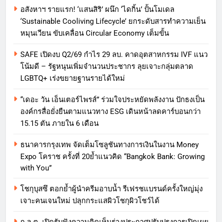
อสังหาฯ รายแรก! ‘แสนสิริ’ ผนึก ‘ไดกิ้น’ ปั้นโมเดล
‘Sustainable Cooliving Lifecycle’ ยกระดับสารทำความเย็น
หมุนเวียน ขับเคลื่อน Circular Economy เต็มขั้น
SAFE เปิดงบ Q2/69 กำไร 29 ลบ. คาดอุตสาหกรรม IVF แนว
โน้มดี – รัฐหนุนเพิ่มจำนวนประชากร ลุยเจาะกลุ่มตลาด
LGBTQ+ เร่งขยายฐานรายได้ใหม่
“เดอะ วัน เอ็นเตอร์ไพรส์” ร่วมใจประหยัดพลังงาน ปักธงเป็น
องค์กรสื่อยั่งยืนตามแนวทาง ESG เดินหน้าลดคาร์บอนกว่า
15.15 ตัน ภายใน 6 เดือน
ธนาคารกรุงเทพ จัดเต็มโซลูชันทางการเงินในงาน Money
Expo โคราช ครั้งที่ 20ย้ำแนวคิด “Bangkok Bank: Growing
with You”
โชกุบุสซึ ตอกย้ำผู้นำครีมอาบน้ำ รีเฟรชแบรนด์ครั้งใหญ่มุ่ง
เจาะคนเจนใหม่ ปลุกกระแสผิวโชกุผิวโชว์ได้