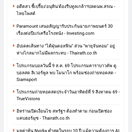
อดีตสว.ชี้เปรี้ยง'อนุทิน'ต้องรีบทูลเกล้าฯปลดนพ.สรณ -
ไทยโพสต์
Paramount เสนอสัญญารับประกันฉายภาพยนตร์ 30
เรื่องต่อปีแก่เครือโรงหนัง - Investing.com
อัปเดตเส้นทาง "ไต้ฝุ่นดอลฟิน" ส่วน "พายุจันหอม" อยู่
ห่างไกลมากไม่มีผลกระทบ - Thairath.co.th
โปรแกรมบอลวันนี้ 9 ส.ค. 69 โปรแกรมคาราบาวคัพ ดู
บอลสด ลิเวอร์พูล พบ โมนาโก พร้อมช่องถ่ายทอดสด -
Siamsport
โปรแกรมถ่ายทอดสดประจำวันอาทิตย์ที่ 9 สิงหาคม 69 -
TrueVisions
อิหร่านเปิดเงื่อนไข สหรัฐฯ ต้องทำตาม ก่อนเปิดช่อง
แคบฮอร์มุซ - Thairath.co.th
มูลค่าหุ้น Nvidia ต่ำสุดในรอบ 10 ปี แม้ความต้องการ AI