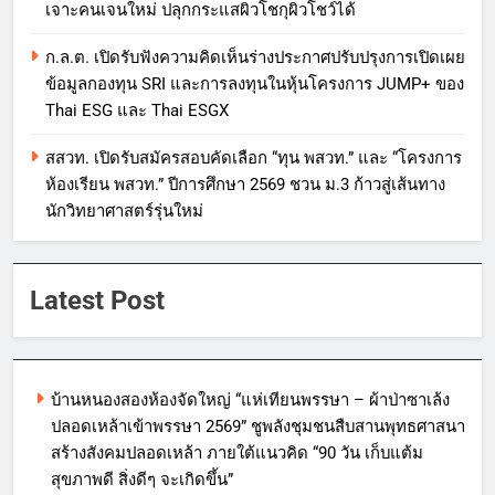
เจาะคนเจนใหม่ ปลุกกระแสผิวโชกุผิวโชว์ได้
ก.ล.ต. เปิดรับฟังความคิดเห็นร่างประกาศปรับปรุงการเปิดเผย
ข้อมูลกองทุน SRI และการลงทุนในหุ้นโครงการ JUMP+ ของ
Thai ESG และ Thai ESGX
สสวท. เปิดรับสมัครสอบคัดเลือก “ทุน พสวท.” และ “โครงการ
ห้องเรียน พสวท.” ปีการศึกษา 2569 ชวน ม.3 ก้าวสู่เส้นทาง
นักวิทยาศาสตร์รุ่นใหม่
Latest Post
บ้านหนองสองห้องจัดใหญ่ “แห่เทียนพรรษา – ผ้าป่าซาเล้ง
ปลอดเหล้าเข้าพรรษา 2569” ชูพลังชุมชนสืบสานพุทธศาสนา
สร้างสังคมปลอดเหล้า ภายใต้แนวคิด “90 วัน เก็บแต้ม
สุขภาพดี สิ่งดีๆ จะเกิดขึ้น”