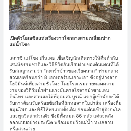
เปิดตัวโอเอซิสแห่งเรื่องราวใจกลางสามเหลี่ยมปาก
แม่น้ำโขง
เลกาซี แม่โขง เกิ่นเทอ เชื้อเชิญนักเดินทางให้ดื่มด่ำกับ
เสน่ห์ธรรมชาติและวิถีชีวิตอันเรียบง่ายของดินแดนที่ได้
รับสมญานามว่า “ตะกร้าข้าวของเวียดนาม” ท่ามกลาง
สวนเขตร้อนกว่า 8 เฮกเตอร์บนเกาะเอา ซึ่งอยู่ห่างจาก
โฮจิมินห์เพียงสามชั่วโมง โดยโรงแรมถ่ายทอดความ
งามของวิถีริมน้ำผ่านแรงบันดาลใจจากป่าชายเลน
ต้นไทร และสวนผลไม้ที่อุดมสมบูรณ์ แขกผู้เข้าพักจะได้
รับการต้อนรับสร้อยข้อมือที่ถักทอจากใบปาล์ม เครื่องดื่ม
สมุนไพร และพิธีให้พรแบบดั้งเดิม ก่อนเดินเข้าสู่บังกะโล
และพูลวิลล่าส่วนตัว ซึ่งมีทั้งหมด 86 หลัง แต่ละหลัง
ออกแบบอย่างประณีต พร้อมมอบวิวแม่น้ำ ทะเลสาบ
หรือสวนสวย