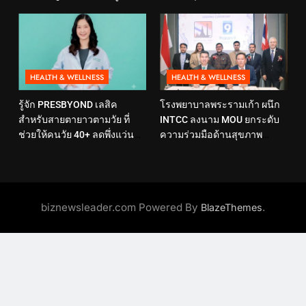
ดูแลสุขภาพเชิงป้องกันที่ตอบ
Rehabilitation Center) นำ
โจทย์ไลฟ์สไตล์ ภายใต้แนวคิด
เทคโนโลยีสุดล้ำ หุ่นยนต์ฝึก
“SELF-CARE IS HEALTHCARE”
เดิน มาเพิ่มประสิทธิภาพ
HEALTH & WELLNESS
HEALTH & WELLNESS
รู้จัก PRESBYOND เลสิค
โรงพยาบาลพระรามเก้า ผนึก
สำหรับสายตายาวตามวัย ที่
INTCC ลงนาม MOU ยกระดับ
ช่วยให้คนวัย 40+ ลดพึ่งแว่น
ความร่วมมือด้านสุขภาพ
และใช้ชีวิตได้คล่องตัวขึ้น
พร้อมรองรับผู้รับบริการชาว
อินโดนีเซียอย่างครบวงจร
biznewsleader.com Powered By
.
BlazeThemes