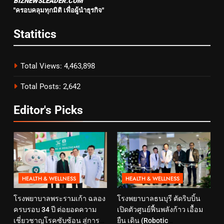
BIZNEWSLEADER.COM
"ครอบคลุมทุกมิติ เพื่อผู้นำธุรกิจ"
Statitics
Total Views:
4,463,898
Total Posts:
2,642
Editor's Picks
HEALTH & WELLNESS
HEALTH & WELLNESS
โรงพยาบาลพระรามเก้า ฉลอง
โรงพยาบาลธนบุรี ตัดริบบิ้น
ครบรอบ 34 ปี ต่อยอดความ
เปิดตัวศูนย์ฟื้นพลังก้าว เอื้อม
เชี่ยวชาญโรคซับซ้อน สู่การ
ยืน เดิน (Robotic