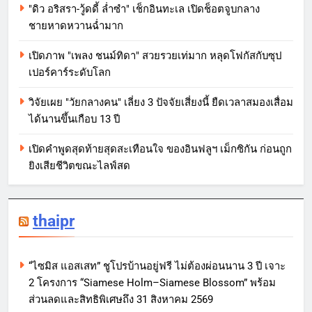
"ดิว อริสรา-วู้ดดี้ ล่ำซำ" เช็กอินทะเล เปิดช็อตจูบกลาง
ชายหาดหวานฉ่ำมาก
เปิดภาพ "เพลง ชนม์ทิดา" สวยรวยเท่มาก หลุดโฟกัสกับซุป
เปอร์คาร์ระดับโลก
วิจัยเผย "วัยกลางคน" เลี่ยง 3 ปัจจัยเสี่ยงนี้ ยืดเวลาสมองเสื่อม
ได้นานขึ้นเกือบ 13 ปี
เปิดคำพูดสุดท้ายสุดสะเทือนใจ ของอินฟลูฯ เม็กซิกัน ก่อนถูก
ยิงเสียชีวิตขณะไลฟ์สด
thaipr
“ไซมิส แอสเสท” ชูโปรบ้านอยู่ฟรี ไม่ต้องผ่อนนาน 3 ปี เจาะ
2 โครงการ “Siamese Holm–Siamese Blossom” พร้อม
ส่วนลดและสิทธิพิเศษถึง 31 สิงหาคม 2569