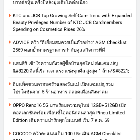
บาทต่อหุ้น ครึ่งปีหลังมุ่งเติบโตต่อเนื่อง
KTC and JCB Tap Growing Self-Care Trend with Expanded
Beauty Privileges Number of KTC JCB Cardmembers
Spending on Cosmetics Rises 26%
ADVICE คว้า “ดีเยี่ยมสมควรเป็นตัวอย่าง” AGM Checklist
2569 ตอกย้ำมาตรฐานการกำกับดูแลกิจการที่ดี
แสนสิริ เข้าใจความกังวลผู้ซื้อบ้านยุคใหม่ ส่งแคมเปญ
&#8220;ดีลนี้เริ่ด แจกแรง แซงทุกดีล สูงสุด 1 ล้าน*&#8221;
อิมแพ็คชวนครอบครัวฉลองวันแม่ เปิดแคมเปญรวม
โปรโมชันจาก 5 ร้านอาหาร ตลอดเดือนสิงหาคม
OPPO Reno16 5G มาพร้อมความจุใหม่ 12GB+512GB เปิด
คอลเลกชันพร้อมเพื่อนซี้ไอคอนิกคนล่าสุด Pingu Limited
Edition เติมความน่ารักทุกโมเมนต์ เริ่ม 7 ส.ค. 69
COCOCO คว้าคะแนนเต็ม 100 ประเมิน AGM Checklist