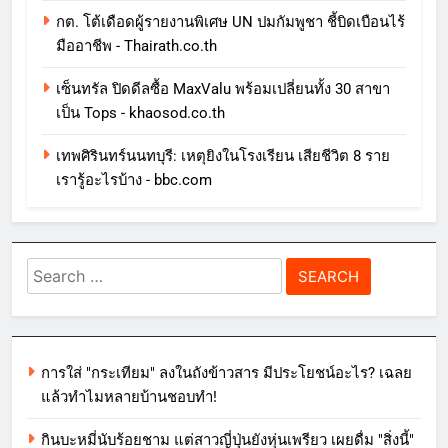
กต. โต้เดือดผู้รายงานพิเศษ UN ปมกัมพูชา ชี้บิดเบือนไร้
มืออาชีพ - Thairath.co.th
เซ็นทรัล ปิดดีลซื้อ MaxValu พร้อมเปลี่ยนทั้ง 30 สาขา
เป็น Tops - khaosod.co.th
เทพศิรินทร์นนทบุรี: เหตุยิงในโรงเรียน เสียชีวิต 8 ราย
เรารู้อะไรบ้าง - bbc.com
Search
for:
การใส่ "กระเทียม" ลงในถังข้าวสาร มีประโยชน์อะไร? เฉลย
แล้วทำไมหลายบ้านชอบทำ!
กินบะหมี่นับร้อยชาม แต่สาวญี่ปุ่นยังหุ่นเพรียว เผยดื่ม "สิ่งนี้"