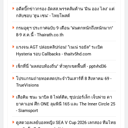
อดีตบิ๊กข่าวกรอง อัดสส.พรรคส้มต้าน 'มิน ออง ไลง' แต่
กลับชอบ 'ฮุน เซน' - ไทยโพสต์
กรมอุตุฯ ประกาศฉบับ 9 เตือน "ฝนตกหนักถึงหนักมาก"
8-9 ส.ค.นี้ - Thairath.co.th
แรงจน AGT ปล่อยคลิปก่อน! “เนเน่ รอยัล” ระเบิด
Hysteria รอบ Callbacks - thaitv5hd.com
เช็กที่นี่ "ผลสอบท้องถิ่น" ทั่วทุกเขตพื้นที่ - pptvhd36
โปรแกรมถ่ายทอดสดประจำวันเสาร์ที่ 8 สิงหาคม 69 -
TrueVisions
เสือคิม ชนะ นาบิล 8 ไฟต์ติด, ซุปเปอร์เล็ก เจ็บพ่าย ดา
ยาคาเอฟ ศึก ONE ลุมพินี 165 และ The Inner Circle 25
- Siamsport
ดูสดวอลเลย์บอลหญิง SEA V Cup 2026 เลกสอง ทีมไทย