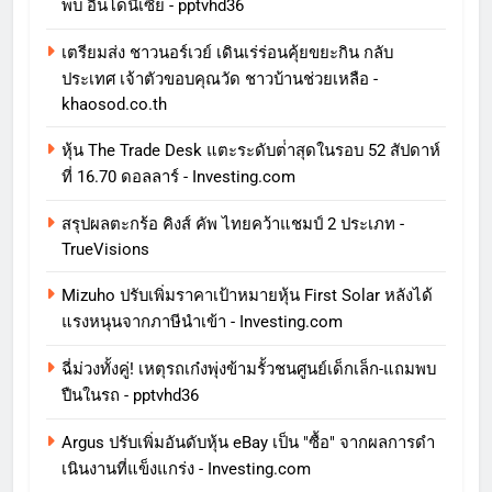
พบ อินโดนีเซีย - pptvhd36
เตรียมส่ง ชาวนอร์เวย์ เดินเร่ร่อนคุ้ยขยะกิน กลับ
ประเทศ เจ้าตัวขอบคุณวัด ชาวบ้านช่วยเหลือ -
khaosod.co.th
หุ้น The Trade Desk แตะระดับต่ําสุดในรอบ 52 สัปดาห์
ที่ 16.70 ดอลลาร์ - Investing.com
สรุปผลตะกร้อ คิงส์ คัพ ไทยคว้าแชมป์ 2 ประเภท -
TrueVisions
Mizuho ปรับเพิ่มราคาเป้าหมายหุ้น First Solar หลังได้
แรงหนุนจากภาษีนําเข้า - Investing.com
ฉี่ม่วงทั้งคู่! เหตุรถเก๋งพุ่งข้ามรั้วชนศูนย์เด็กเล็ก-แถมพบ
ปืนในรถ - pptvhd36
Argus ปรับเพิ่มอันดับหุ้น eBay เป็น "ซื้อ" จากผลการดํา
เนินงานที่แข็งแกร่ง - Investing.com