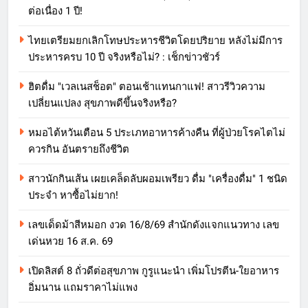
ต่อเนื่อง 1 ปี!
ไทยเตรียมยกเลิกโทษประหารชีวิตโดยปริยาย หลังไม่มีการ
ประหารครบ 10 ปี จริงหรือไม่? : เช็กข่าวชัวร์
ฮิตดื่ม "เวลเนสช็อต" ตอนเช้าแทนกาแฟ! สาวรีวิวความ
เปลี่ยนแปลง สุขภาพดีขึ้นจริงหรือ?
หมอไต้หวันเตือน 5 ประเภทอาหารค้างคืน ที่ผู้ป่วยโรคไตไม่
ควรกิน อันตรายถึงชีวิต
สาวนักกินเส้น เผยเคล็ดลับผอมเพรียว ดื่ม "เครื่องดื่ม" 1 ชนิด
ประจำ หาซื้อไม่ยาก!
เลขเด็ดม้าสีหมอก งวด 16/8/69 สำนักดังแจกแนวทาง เลข
เด่นหวย 16 ส.ค. 69
เปิดลิสต์ 8 ถั่วดีต่อสุขภาพ กูรูแนะนำ เพิ่มโปรตีน-ใยอาหาร
อิ่มนาน แถมราคาไม่แพง