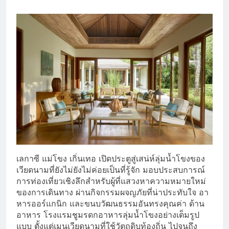
เลกาซี แม่โขง เกิ่นเทอ เปิดประตูสู่เสน่ห์ลุ่มน้ำโขงของ
เวียดนามที่ยังไม่ยังไม่ค่อยเป็นที่รู้จัก มอบประสบการณ์
การท่องเที่ยวเชิงลึกสำหรับผู้ที่แสวงหาความหมายใหม่
ของการเดินทาง ผ่านกิจกรรมผจญภัยที่น่าประทับใจ อา
หารออร์แกนิก และขนบวัฒนธรรมอันทรงคุณค่า ด้าน
อาหาร โรงแรมชูมรดกอาหารลุ่มน้ำโขงอย่างเต็มรูป
แบบ ตั้งแต่เมนูเวียดนามที่ใช้วัตถุดิบท้องถิ่น ไปจนถึง