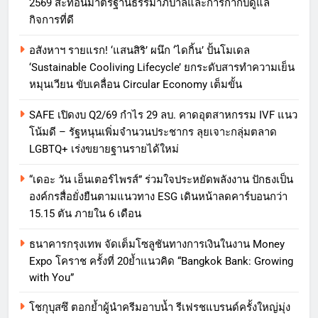
2569 สะท้อนมาตรฐานธรรมาภิบาลและการกำกับดูแล
กิจการที่ดี
อสังหาฯ รายแรก! ‘แสนสิริ’ ผนึก ‘ไดกิ้น’ ปั้นโมเดล
‘Sustainable Cooliving Lifecycle’ ยกระดับสารทำความเย็น
หมุนเวียน ขับเคลื่อน Circular Economy เต็มขั้น
SAFE เปิดงบ Q2/69 กำไร 29 ลบ. คาดอุตสาหกรรม IVF แนว
โน้มดี – รัฐหนุนเพิ่มจำนวนประชากร ลุยเจาะกลุ่มตลาด
LGBTQ+ เร่งขยายฐานรายได้ใหม่
“เดอะ วัน เอ็นเตอร์ไพรส์” ร่วมใจประหยัดพลังงาน ปักธงเป็น
องค์กรสื่อยั่งยืนตามแนวทาง ESG เดินหน้าลดคาร์บอนกว่า
15.15 ตัน ภายใน 6 เดือน
ธนาคารกรุงเทพ จัดเต็มโซลูชันทางการเงินในงาน Money
Expo โคราช ครั้งที่ 20ย้ำแนวคิด “Bangkok Bank: Growing
with You”
โชกุบุสซึ ตอกย้ำผู้นำครีมอาบน้ำ รีเฟรชแบรนด์ครั้งใหญ่มุ่ง