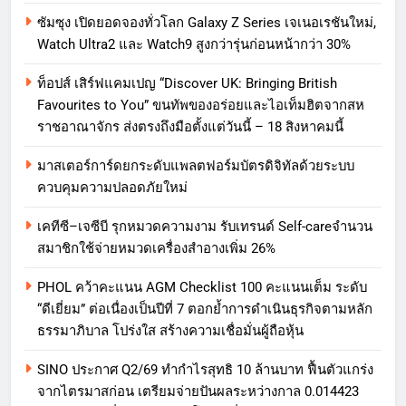
ซัมซุง เปิดยอดจองทั่วโลก Galaxy Z Series เจเนอเรชันใหม่,
Watch Ultra2 และ Watch9 สูงกว่ารุ่นก่อนหน้ากว่า 30%
ท็อปส์ เสิร์ฟแคมเปญ “Discover UK: Bringing British
Favourites to You” ขนทัพของอร่อยและไอเท็มฮิตจากสห
ราชอาณาจักร ส่งตรงถึงมือตั้งแต่วันนี้ – 18 สิงหาคมนี้
มาสเตอร์การ์ดยกระดับแพลตฟอร์มบัตรดิจิทัลด้วยระบบ
ควบคุมความปลอดภัยใหม่
เคทีซี–เจซีบี รุกหมวดความงาม รับเทรนด์ Self-careจำนวน
สมาชิกใช้จ่ายหมวดเครื่องสำอางเพิ่ม 26%
PHOL คว้าคะแนน AGM Checklist 100 คะแนนเต็ม ระดับ
“ดีเยี่ยม” ต่อเนื่องเป็นปีที่ 7 ตอกย้ำการดำเนินธุรกิจตามหลัก
ธรรมาภิบาล โปร่งใส สร้างความเชื่อมั่นผู้ถือหุ้น
SINO ประกาศ Q2/69 ทำกำไรสุทธิ 10 ล้านบาท ฟื้นตัวแกร่ง
จากไตรมาสก่อน เตรียมจ่ายปันผลระหว่างกาล 0.014423