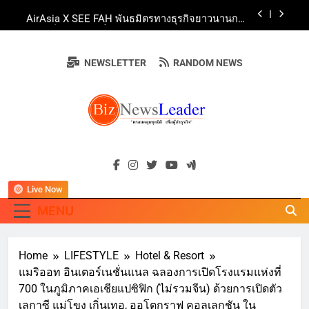
Skip
AirAsia X SEE FAH พันธมิตรทางธุรกิจยาวนานกว่า
to
20 ปี ต่อยอดเสิร์ฟความอร่อย ยกเมนูระดับตำนาน
“ข้าวหน้าไก่ราชวงศ์” พุ่งทะยานสู่น่านฟ้า
content
ททท. ร่วมมือกับ จุฬาลงกรณ์มหาวิทยาลัย จัดสัมมนา
ทางวิชาการและการตลาดเชิงรุก แนะเคล็ดลับปรับ
NEWSLETTER
RANDOM NEWS
ธุรกิจท่องเที่ยวไทย “ขายได้ ขายดี ขายนาน”
บ้านหนองสองห้องจัดใหญ่ “แห่เทียนพรรษา – ผ้าป่า
ซาเล้งปลอดเหล้าเข้าพรรษา 2569” ชูพลังชุมชน
สืบสานพุทธศาสนา สร้างสังคมปลอดเหล้า ภายใต้
Guangzhou Yinghao School Unveils Vision for
แนวคิด “90 วัน เก็บแต้มสุขภาพดี สิ่งดีๆ จะเกิดขึ้น”
Future-Ready Education
AirAsia X SEE FAH พันธมิตรทางธุรกิจยาวนานกว่า
BIZNEWSLEADE
20 ปี ต่อยอดเสิร์ฟความอร่อย ยกเมนูระดับตำนาน
"ครอบคลุมทุกมิติ เพื่อ…ผู้นำธุรกิจ"
“ข้าวหน้าไก่ราชวงศ์” พุ่งทะยานสู่น่านฟ้า
ททท. ร่วมมือกับ จุฬาลงกรณ์มหาวิทยาลัย จัดสัมมนา
ทางวิชาการและการตลาดเชิงรุก แนะเคล็ดลับปรับ
ธุรกิจท่องเที่ยวไทย “ขายได้ ขายดี ขายนาน”
Live Now
MENU
Home
LIFESTYLE
Hotel & Resort
แมริออท อินเตอร์เนชั่นแนล ฉลองการเปิดโรงแรมแห่งที่
700 ในภูมิภาคเอเชียแปซิฟิก (ไม่รวมจีน) ด้วยการเปิดตัว
เลกาซี แม่โขง เกิ่นเทอ, ออโตกราฟ คอลเลกชัน ใน