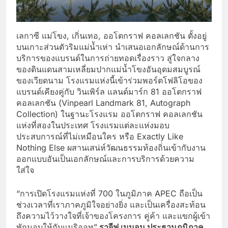
เลกาซี แม่โขง, เกิ่นเทอ, ออโตกราฟ คอลเลกชัน ตั้งอยู่
บนเกาะส่วนตัวริมแม่น้ำเห่า นำเสนอเอกลักษณ์ด้านการ
บริการของแบรนด์ในการถ่ายทอดเรื่องราว สู่ใจกลาง
ของดินแดนสามเหลี่ยมปากแม่น้ำโขงอันอุดมสมบูรณ์
ของเวียดนาม โรงแรมแห่งนี้เข้าร่วมพอร์ตโฟลิโอของ
แบรนด์เคียงคู่กับ วินเพิร์ล แลนด์มาร์ก 81 ออโตกราฟ
คอลเลกชัน (Vinpearl Landmark 81, Autograph
Collection) ในฐานะโรงแรม ออโตกราฟ คอลเลกชัน
แห่งที่สองในประเทศ โรงแรมแต่ละแห่งมอบ
ประสบการณ์ที่ไม่เหมือนใคร หรือ Exactly Like
Nothing Else ผสานเสน่ห์วัฒนธรรมท้องถิ่นเข้ากับงาน
ออกแบบอันเป็นเอกลักษณ์และการบริการด้วยความ
ใส่ใจ
“การเปิดโรงแรมแห่งที่ 700 ในภูมิภาค APEC ถือเป็น
ช่วงเวลาที่เราภาคภูมิใจอย่างยิ่ง และเป็นเครื่องสะท้อน
ถึงความไว้วางใจที่เจ้าของโครงการ คู่ค้า และแขกผู้เข้า
พักมอบให้กับแมริออท”
ราจีฟ เมนอน ประธานภูมิภาค