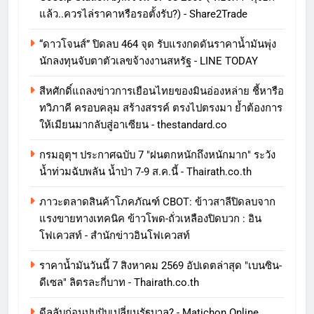
แล้ว..ควรไล่ราคาหรือรอตั้งรับ?) - Share2Trade
“ดาวโจนส์” ปิดลบ 464 จุด รับแรงกดดันราคาน้ำมันพุ่ง
นักลงทุนจับตาตัวเลขจ้างงานสหรัฐ - LINE TODAY
สีหศักดิ์แถลงข่าวการเยือนไทยของมินอ่องหล่าย ชี้หารือ
ทวิภาคี ครอบคลุม สร้างสรรค์ ตรงไปตรงมา ย้ำต้องการ
ให้เมียนมากลับสู่อาเซียน - thestandard.co
กรมอุตุฯ ประกาศฉบับ 7 "ฝนตกหนักถึงหนักมาก" ระวัง
น้ำท่วมฉับพลัน น้ำป่า 7-9 ส.ค.นี้ - Thairath.co.th
ภาวะตลาดสินค้าโภคภัณฑ์ CBOT: ข้าวสาลีปิดลบจาก
แรงขายทางเทคนิค ข้าวโพด-ถั่วเหลืองปิดบวก : อิน
โฟเควสท์ - สำนักข่าวอินโฟเควสท์
ราคาน้ำมันวันนี้ 7 สิงหาคม 2569 อัปเดตล่าสุด "เบนซิน-
ดีเซล" ลิตรละกี่บาท - Thairath.co.th
ดีลลับก่อนปุบปับเปลี่ยนรัฐบาล? - Matichon Online