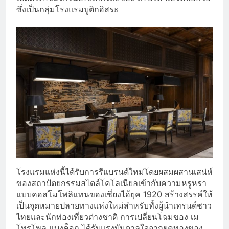
ซึ่งเป็นกลุ่มโรงแรมบูติกอิสระ
โรงแรมแห่งนี้ได้รับการรีแบรนด์ใหม่โดยผสมผสานเสน่ห์
ของสถาปัตยกรรมสไตล์โคโลเนียลเข้ากับความหรูหรา
แบบคอสโมโพลิแทนของเซี่ยงไฮ้ยุค 1920 สร้างสรรค์ให้
เป็นจุดหมายปลายทางแห่งใหม่สำหรับทั้งผู้นำเทรนด์ชาว
ไทยและนักท่องเที่ยวต่างชาติ การเปลี่ยนโฉมของ เม
โทรโพล แบงค็อก ได้รับแรงบันดาลใจจากยุคทองของ