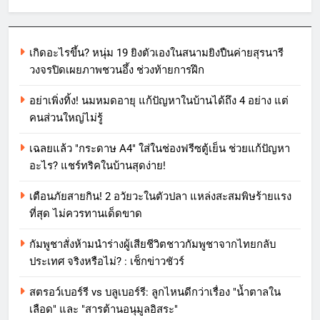
เกิดอะไรขึ้น? หนุ่ม 19 ยิงตัวเองในสนามยิงปืนค่ายสุรนารี
วงจรปิดเผยภาพชวนอึ้ง ช่วงท้ายการฝึก
อย่าเพิ่งทิ้ง! นมหมดอายุ แก้ปัญหาในบ้านได้ถึง 4 อย่าง แต่
คนส่วนใหญ่ไม่รู้
เฉลยแล้ว "กระดาษ A4" ใส่ในช่องฟรีซตู้เย็น ช่วยแก้ปัญหา
อะไร? แชร์ทริคในบ้านสุดง่าย!
เตือนภัยสายกิน! 2 อวัยวะในตัวปลา แหล่งสะสมพิษร้ายแรง
ที่สุด ไม่ควรทานเด็ดขาด
กัมพูชาสั่งห้ามนำร่างผู้เสียชีวิตชาวกัมพูชาจากไทยกลับ
ประเทศ จริงหรือไม่? : เช็กข่าวชัวร์
สตรอว์เบอร์รี vs บลูเบอร์รี: ลูกไหนดีกว่าเรื่อง "น้ำตาลใน
เลือด" และ "สารต้านอนุมูลอิสระ"