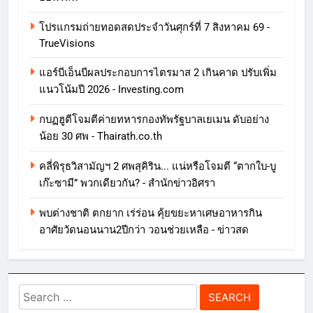
โปรแกรมถ่ายทอดสดประจำวันศุกร์ที่ 7 สิงหาคม 69 -
TrueVisions
แอร์บีเอ็นบีผลประกอบการไตรมาส 2 เกินคาด ปรับเพิ่ม
แนวโน้มปี 2026 - Investing.com
กบฏฮูตีโจมตีค่ายทหารกองทัพรัฐบาลเยเมน ดับอย่าง
น้อย 30 ศพ - Thairath.co.th
คลี่พิรุธวิสามัญฯ 2 ศพสุคิริน... แน่หรือโจมตี “ตากใบ-บู
เก๊ะซามี” พวกเดียวกัน? - สำนักข่าวอิศรา
พบต่างชาติ ตกยาก เร่ร่อน คุ้ยขยะหาเศษอาหารกิน
อาศัยวัดนอนนาน2ปีกว่า วอนช่วยเหลือ - ข่าวสด
Search
for: