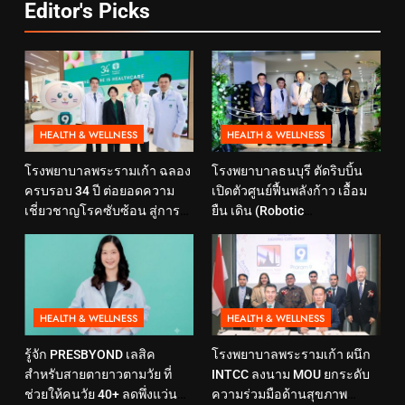
Editor's Picks
HEALTH & WELLNESS
HEALTH & WELLNESS
โรงพยาบาลพระรามเก้า ฉลอง
โรงพยาบาลธนบุรี ตัดริบบิ้น
ครบรอบ 34 ปี ต่อยอดความ
เปิดตัวศูนย์ฟื้นพลังก้าว เอื้อม
เชี่ยวชาญโรคซับซ้อน สู่การ
ยืน เดิน (Robotic
ดูแลสุขภาพเชิงป้องกันที่ตอบ
Rehabilitation Center) นำ
โจทย์ไลฟ์สไตล์ ภายใต้แนวคิด
เทคโนโลยีสุดล้ำ หุ่นยนต์ฝึก
“SELF-CARE IS HEALTHCARE”
เดิน มาเพิ่มประสิทธิภาพ
HEALTH & WELLNESS
HEALTH & WELLNESS
รู้จัก PRESBYOND เลสิค
โรงพยาบาลพระรามเก้า ผนึก
สำหรับสายตายาวตามวัย ที่
INTCC ลงนาม MOU ยกระดับ
ช่วยให้คนวัย 40+ ลดพึ่งแว่น
ความร่วมมือด้านสุขภาพ