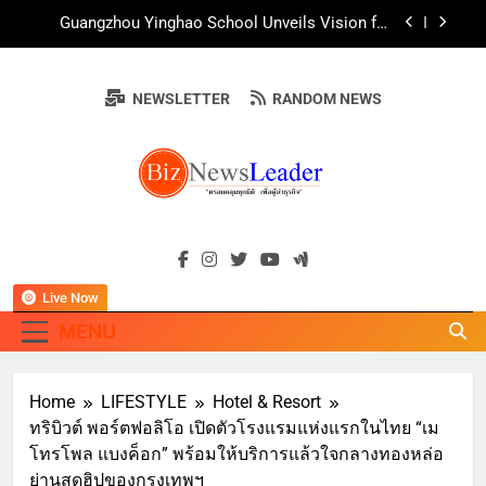
Skip
AirAsia X SEE FAH พันธมิตรทางธุรกิจยาวนานกว่า
to
20 ปี ต่อยอดเสิร์ฟความอร่อย ยกเมนูระดับตำนาน
“ข้าวหน้าไก่ราชวงศ์” พุ่งทะยานสู่น่านฟ้า
content
ททท. ร่วมมือกับ จุฬาลงกรณ์มหาวิทยาลัย จัดสัมมนา
ทางวิชาการและการตลาดเชิงรุก แนะเคล็ดลับปรับ
NEWSLETTER
RANDOM NEWS
ธุรกิจท่องเที่ยวไทย “ขายได้ ขายดี ขายนาน”
บ้านหนองสองห้องจัดใหญ่ “แห่เทียนพรรษา – ผ้าป่า
ซาเล้งปลอดเหล้าเข้าพรรษา 2569” ชูพลังชุมชน
สืบสานพุทธศาสนา สร้างสังคมปลอดเหล้า ภายใต้
Guangzhou Yinghao School Unveils Vision for
แนวคิด “90 วัน เก็บแต้มสุขภาพดี สิ่งดีๆ จะเกิดขึ้น”
Future-Ready Education
AirAsia X SEE FAH พันธมิตรทางธุรกิจยาวนานกว่า
BIZNEWSLEADE
20 ปี ต่อยอดเสิร์ฟความอร่อย ยกเมนูระดับตำนาน
"ครอบคลุมทุกมิติ เพื่อ…ผู้นำธุรกิจ"
“ข้าวหน้าไก่ราชวงศ์” พุ่งทะยานสู่น่านฟ้า
ททท. ร่วมมือกับ จุฬาลงกรณ์มหาวิทยาลัย จัดสัมมนา
ทางวิชาการและการตลาดเชิงรุก แนะเคล็ดลับปรับ
ธุรกิจท่องเที่ยวไทย “ขายได้ ขายดี ขายนาน”
Live Now
MENU
Home
LIFESTYLE
Hotel & Resort
ทริบิวต์ พอร์ตฟอลิโอ เปิดตัวโรงแรมแห่งแรกในไทย “เม
โทรโพล แบงค็อก” พร้อมให้บริการแล้วใจกลางทองหล่อ
ย่านสุดฮิปของกรุงเทพฯ