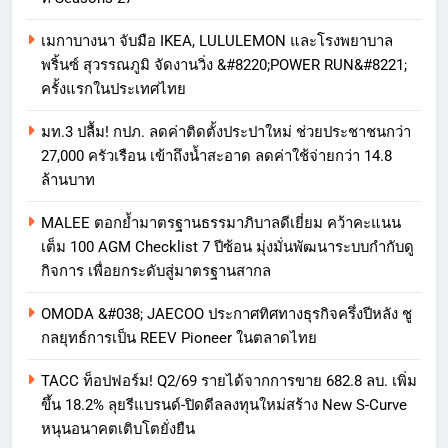
เมกาบางนา จับมือ IKEA, LULULEMON และโรงพยาบาล
พริ้นซ์ สุวรรณภูมิ จัดงานวิ่ง &#8220;POWER RUN&#8221;
ครั้งแรกในประเทศไทย
มท.3 ปลื้ม! กปภ. ลดค่าติดตั้งประปาใหม่ ช่วยประชาชนกว่า
27,000 ครัวเรือน เข้าถึงน้ำสะอาด ลดค่าใช้จ่ายกว่า 14.8
ล้านบาท
MALEE ตอกย้ำมาตรฐานธรรมาภิบาลดีเยี่ยม คว้าคะแนน
เต็ม 100 AGM Checklist 7 ปีซ้อน มุ่งมั่นพัฒนาระบบกำกับดู
กิจการ เพื่อยกระดับสู่มาตรฐานสากล
OMODA &#038; JAECOO ประกาศทิศทางธุรกิจครึ่งปีหลัง ชู
กลยุทธ์การเป็น REEV Pioneer ในตลาดไทย
TACC ท็อปฟอร์ม! Q2/69 รายได้จากการขาย 682.8 ลบ. เพิ่ม
ขึ้น 18.2% ลุยรีแบรนด์-ปิดดีลลงทุนใหม่สร้าง New S-Curve
หนุนอนาคตเติบโตยั่งยืน