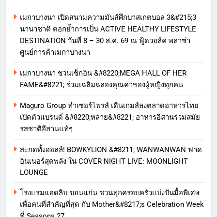
เมกาบางนา เปิดสนามความมันส์ศึกบาสเกตบอล 3&#215;3
นานาชาติ ตอกย้ำการเป็น ACTIVE HEALTHY LIFESTYLE
DESTINATION วันที่ 8 – 30 ส.ค. 69 ณ ฟู้ดวอล์ค พลาซ่า
ศูนย์การค้าเมกาบางนา
เมกาบางนา ชวนเช็กอิน &#8220;MEGA HALL OF HER
FAME&#8221; ร่วมเฉลิมฉลองคุณค่าของผู้หญิงทุกคน
Maguro Group ทำเซอร์ไพรส์ เดินเกมส์ลงตลาดอาหารไทย
เปิดตัวแบรนด์ &#8220;หลาย&#8221; อาหารอีสานร่วมสมัย
รสชาติอีสานแท้ๆ
สะกดทั้งฮอลล์! BOWKYLION &#8211; WANWANWAN ฟาด
อินเนอร์สุดพลัง ใน COVER NIGHT LIVE: MOONLIGHT
LOUNGE
โรงแรมแอดลิบ ขอนแก่น ชวนทุกครอบครัวแบ่งปันมื้อพิเศษ
เพื่อคนที่สำคัญที่สุด กับ Mother&#8217;s Celebration Week
ที่ Seasons 27