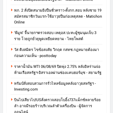
ทภ. 2 สั่งปิดสนามยิงปืนชั่วคราว-ตั้งกก.สอบ หลังชาย 19
สมัครสมาชิกวันแรก-ใช้อาวุธปืนก่อเหตุสลด - Matichon
Online
'พีมูฟ' จี้นายกฯตรวจสอบ เหตุอส.ปะทะผู้ชุมนุมเจ็บ 3
ราย โวยถูกยั่วยุพูดเหยียดหยาม - ไทยโพสต์
วัส ติงสมิตร ไขข้อสงสัย วิกฤต กสทช.กฎหมายต้องมา
ก่อนความเห็น - posttoday
ราคาน้ำมัน WTI 06/08/69 ปิดพุ่ง 2.75% หลังอิหร่านจ่อ
ห้ามเรือสหรัฐฯ-อิสราเอลผ่านช่องแคบฮอร์มุซ - สยามรัฐ
ทรัมป์สั่งสอบสวนการรั่วไหลข้อมูลคลังอาวุธสหรัฐฯ -
Investing.com
บินไปเสียวไป!USสั่งตรวจสอบโบอิ้ง737แม็กซ์หลายร้อย
ลำ อาจมีรอยร้าวบริเวณลำตัวเครื่องบิน - ผู้จัดการ
ออนไลน์