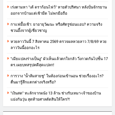
เร่งตามหา "เต้ ดราก้อนไฟว์" หายตัวปริศนา หลังปั่นจักรยาน
ออกจากบ้านแต่เช้ามืด ไม่พกมือถือ
กาแฟมื้อเช้า: ยาอายุวัฒนะ หรือศัตรูซ่อนแอบ? ความจริง
ชวนอึ้งจากผู้เชี่ยวชาญ
หวยลาววันนี้ 7 สิงหาคม 2569 ตรวจผลหวยลาว 7/8/69 หวย
ลาววันนี้ออกอะไร
"เมียแปลงร่างเป็นงู" ผัวเห็นแล้วตกใจกลัว วิ่งกวดกันไปชั้น 17
ตร.เผยบทสรุปคดีสุดแปลก!
การวาง "น้ำส้มสายชู" ในห้องก่อนเข้านอน ช่วยเรื่องอะไร?
ตื่นมารู้สึกแตกต่างจริงหรือ?
"เงินสด" ทะลักจากผนัง 13 ล้าน ช่างรับเหมา-เจ้าของบ้าน
แย่งกันวุ่น สุดท้ายศาลตัดสินให้ใคร?!