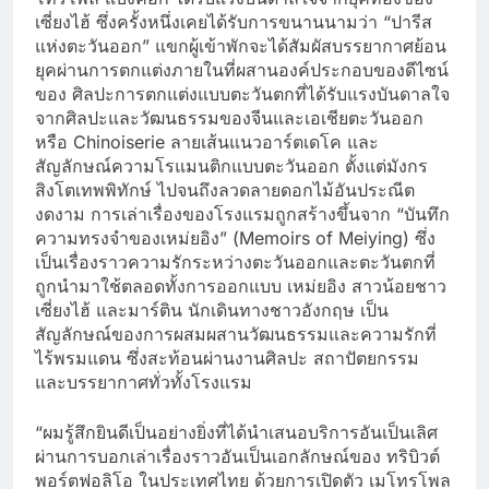
เซี่ยงไฮ้ ซึ่งครั้งหนึ่งเคยได้รับการขนานนามว่า “ปารีส
แห่งตะวันออก” แขกผู้เข้าพักจะได้สัมผัสบรรยากาศย้อน
ยุคผ่านการตกแต่งภายในที่ผสานองค์ประกอบของดีไซน์
ของ ศิลปะการตกแต่งแบบตะวันตกที่ได้รับแรงบันดาลใจ
จากศิลปะและวัฒนธรรมของจีนและเอเชียตะวันออก
หรือ Chinoiserie ลายเส้นแนวอาร์ตเดโค และ
สัญลักษณ์ความโรแมนติกแบบตะวันออก ตั้งแต่มังกร
สิงโตเทพพิทักษ์ ไปจนถึงลวดลายดอกไม้อันประณีต
งดงาม การเล่าเรื่องของโรงแรมถูกสร้างขึ้นจาก “บันทึก
ความทรงจำของเหม่ยอิง” (Memoirs of Meiying) ซึ่ง
เป็นเรื่องราวความรักระหว่างตะวันออกและตะวันตกที่
ถูกนำมาใช้ตลอดทั้งการออกแบบ เหม่ยอิง สาวน้อยชาว
เซี่ยงไฮ้ และมาร์ติน นักเดินทางชาวอังกฤษ เป็น
สัญลักษณ์ของการผสมผสานวัฒนธรรมและความรักที่
ไร้พรมแดน ซึ่งสะท้อนผ่านงานศิลปะ สถาปัตยกรรม
และบรรยากาศทั่วทั้งโรงแรม
“ผมรู้สึกยินดีเป็นอย่างยิ่งที่ได้นำเสนอบริการอันเป็นเลิศ
ผ่านการบอกเล่าเรื่องราวอันเป็นเอกลักษณ์ของ ทริบิวต์
พอร์ตฟอลิโอ ในประเทศไทย ด้วยการเปิดตัว เมโทรโพล