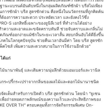
ฐานะแบรนด์อันดับหนึ่งในกลุ่มผลิตภัณฑ์ซักผ้า บรีสไม่เพียง
การซักผ้า บรีส สูตรซักด่วน คือหนึ่งในนวัตกรรมที่ถูกคิดค้น
ี่ต้องการความสะดวก ประหยัดเวลา และยังคงไว้ซึ่ง
O-S เอกสิทธิ์เฉพาะของยูนิลีเวอร์ ที่ทำงานได้อย่าง
ิ่มทำความสะอาดและขจัดคราบทันที ช่วยจับคราบและกลิ่นไม่
ภัณฑ์ออกง่ายแม้ซักในระยะเวลาสั้น สยบกลิ่นอับได้ดียิ่งขึ้น
ภคในโลกยุคปัจจุบัน ช่วยคืนเวลาอันมีค่า โดย บรีส สูตรซัก
กแพ็คไซส์ เพิ่มความสะดวกสบายในการใช้งานอีกด้วย”
 ได้แก่
กไม้นานาพันธุ์ และเติมความนุ่มลึกด้วยแอมเบอร์และวานิล
ามกระปรี้กระเปร่าจากกลิ่นของผลไม้และดอกไม้นานาชนิด
จัดเต็มสำหรับการเปิดตัว บรีส สูตรซักด่วน โดยนำ “ยูเซน
อร์ เพื่อถ่ายทอดภาพลักษณ์ของความเร็วและประสิทธิภาพของ
KE OVER TH” ครอบคลุมทั้งการจัดกิจกรรมพิเศษ On-