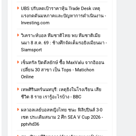
UBS ปรับลดเป้าราคาหุ้น Trade Desk เหตุ
แรงกดดันมหภาคและปัญหาการดําเนินงาน -
Investing.com
วิเคราะห์บอล ทีมชาติไทย พบ ทีมชาติเมีย
นมา 8 ส.ค. 69 : ช้างศึกจัดเต็มรอยิงเมียนมา -
Siamsport
เซ็นทรัล ปิดดีลยักษ์ ซื้อ MaxValu จากอิออน
เปลี่ยน 30 สาขา เป็น Tops - Matichon
Online
เทพศิรินทร์นนทบุรี: เหตุยิงในโรงเรียน เสีย
ชีวิต 8 ราย เรารู้อะไรบ้าง - BBC
ผลวอลเลย์บอลหญิงไทย ชนะ ฟิลิปปินส์ 3-0
เซต ประเดิมสนาม 2 ศึก SEA V Cup 2026 -
pptvhd36