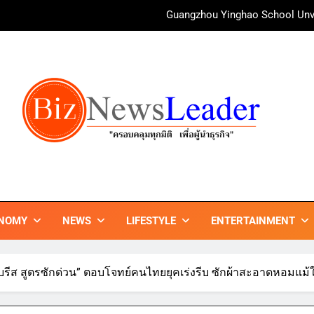
Guangzhou Yinghao School Unve
irAsia X SEE FAH พันธมิตรทางธุรกิจยาวนานกว่า 20 ปี ต่อยอดเสิร์ฟคว
ททท. ร่วมมือกับ จุฬาลงกรณ์มหาวิทยาลัย จัดสัมมนาทางวิชาการและการ
บ้านหนองสองห้องจัดใหญ่ “แห่เทียนพรรษา – ผ้าป่าซาเล้งปลอดเหล้า
ศาสนา สร้างสังคมปลอดเหล้า ภายใต้แนวคิด “90 
Guangzhou Yinghao School Unve
irAsia X SEE FAH พันธมิตรทางธุรกิจยาวนานกว่า 20 ปี ต่อยอดเสิร์ฟคว
ZNEWSLEADER
กมิติ เพื่อ…ผู้นำธุรกิจ"
ททท. ร่วมมือกับ จุฬาลงกรณ์มหาวิทยาลัย จัดสัมมนาทางวิชาการและการ
NOMY
NEWS
LIFESTYLE
ENTERTAINMENT
ัว “บรีส สูตรซักด่วน” ตอบโจทย์คนไทยยุคเร่งรีบ ซักผ้าสะอาดหอมแม