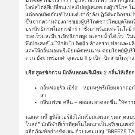
ไลฟ์สไตล์ที่เปลี่ยนแปลงไปอยู่เสมอของผู้บริโภค ใน
แต่ออกผลิตภัณฑ์ใหม่แต่เรากำลังปฏิวัติพฤติกรรมใน
ขึ้นจากความต้องการของผู้บริโภคชาวไทยยุคใหม่ท
ประสิทธิภาพในการซักผ้า ซึ่งมาพร้อมเทคโนโลยี PR
รวดเร็วและมีประสิทธิภาพสูง ละลายน้ำได้เร็ว เร
พึงประสงค์ไม่ให้กลับไปติดผ้า ล้างคราบฟองและผลิต
และให้กลิ่นหอมพรีเมียมติดทนนาน ตอบโจทย์ผู้บริโ
ด่วน ยังมาพร้อมฝาจุกแบบ flip เปิด-ปิดง่ายในทุ
บรีส สูตรซักด่วน มีกลิ่นหอมพรีเมียม 2 กลิ่นให้เลือก
กลิ่นฟลอรัล เบิร์ส – หอมหรูพรีเมียมจากดอ
ลา
กลิ่นเฟรช คลีน – หอมสะอาดสดชื่น ให้คว
นอกจากนี้ ยูนิลีเวอร์ยังได้เตรียมแผนการตลาดแบบ
โบลต์” นักกีฬาที่เร็วที่สุดในโลกมาเป็นพรีเซนเต
ผลิตภัณฑ์อย่างชัดเจน ด้วยแคมเปญ “BREEZE TA