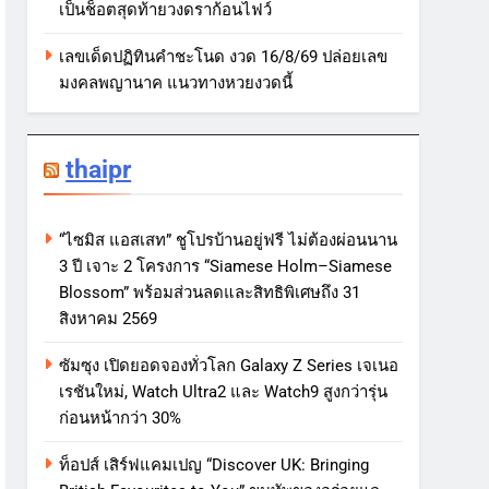
เป็นช็อตสุดท้ายวงดราก้อนไฟว์
เลขเด็ดปฏิทินคำชะโนด งวด 16/8/69 ปล่อยเลข
มงคลพญานาค แนวทางหวยงวดนี้
thaipr
“ไซมิส แอสเสท” ชูโปรบ้านอยู่ฟรี ไม่ต้องผ่อนนาน
3 ปี เจาะ 2 โครงการ “Siamese Holm–Siamese
Blossom” พร้อมส่วนลดและสิทธิพิเศษถึง 31
สิงหาคม 2569
ซัมซุง เปิดยอดจองทั่วโลก Galaxy Z Series เจเนอ
เรชันใหม่, Watch Ultra2 และ Watch9 สูงกว่ารุ่น
ก่อนหน้ากว่า 30%
ท็อปส์ เสิร์ฟแคมเปญ “Discover UK: Bringing