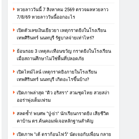
หวยลาววันนี้ 7 สิงหาคม 2569 ตรวจผลหวยลาว
7/8/69 หวยลาววันนี้ออกอะไร
เปิดตัวเลขเงินเยียวยา เหตุกราดยิงในโรงเรียน
เทพศิรินทร์ นนทบุรี รัฐบาลจ่ายเท่าไหร่?
ย้อนรอย 3 เหตุสะเทือนขวัญ กราดยิงในโรงเรียน
เมื่อสถานศึกษาไม่ใช่พื้นที่ปลอดภัย
เปิดไทม์ไลน์ เหตุกราดยิงภายในโรงเรียน
เทพศิรินทร์ นนทบุรี เกิดอะไรขึ้นบ้าง?
เปิดภาพล่าสุด "ดิว อริสรา" สวมชุดไทย สวยสง่า
ออร่าพุ่งเต็มเฟรม
สลดซ้ำ! พบศพ "ปู่-ย่า" นักเรียนกราดยิง เสียชีวิต
คาบ้าน ตร.ค้นคอมพ์เจอหลักฐานสำคัญ
เปิดภาพ "เต้ ดราก้อนไฟว์" นัดเจอกับเพื่อน กลาย