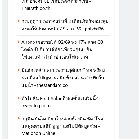
เล็ก อ้างคนขับโรคประจำตัวกำเริบ -
Thairath.co.th
กรมอุตุฯ ประกาศฉบับที่ 8 เตือนอิทธิพลมรสุม
ส่งผลให้ฝนตกหนัก 7-9 ส.ค. 69 - pptvhd36
Airbnb เผยรายได้ Q2/69 พุ่ง 17% คาด Q3
โตต่อ รับดีมานด์ท่องเที่ยวแกร่ง : อิน
โฟเควสท์ - สำนักข่าวอินโฟเควสท์
มินอ่องหล่ายพบประธานวุฒิสภาไทย พร้อม
ร่วมมือแก้ปัญหามลพิษข้ามแดน-สารพิษใน
แม่น้ำ - thestandard.co
ทําไมหุ้น First Solar ถึงพุ่งขึ้นแรงวันนี้? -
Investing.com
อนุทิน ยันไม่เกี่ยวโกงสอบท้องถิ่น ซัด ‘โรม’
แค่พูดตามสติปัญญา แต่ไม่มีข้อมูลจริง -
Matichon Online