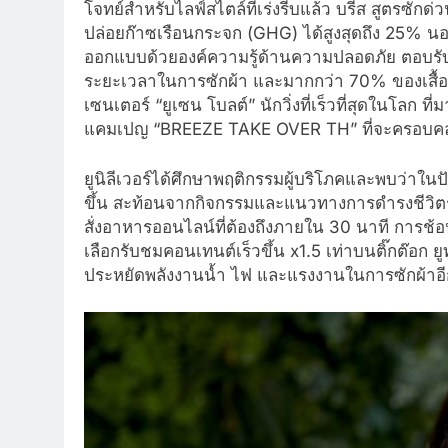
โจทย์สำหรับไลฟ์สไตล์ที่เร่งรีบแล้ว บรีส สูตรซั
ปล่อยก๊าซเรือนกระจก (GHG) ได้สูงสุดถึง 25% นอกจ
ออกแบบด้วยองค์ความรู้ด้านความปลอดภัย ตอบรับ
ระยะเวลาในการซักผ้า และมากกว่า 70% ของเสื้อผ้า
เซนเตอร์ “ยูเซน โบลต์” นักวิ่งที่เร็วที่สุดในโลก
แคมเปญ “BREEZE TAKE OVER TH” ที่จะครอบคลุม
ยูนิลีเวอร์ได้ศึกษาพฤติกรรมผู้บริโภคและพบว่าใ
ขึ้น สะท้อนจากกิจกรรมและแนวทางการดำรงชีวิตรู
สั่งอาหารออนไลน์ที่ต้องถึงภายใน 30 นาที การช้อป
เลือกรับชมคอนเทนต์เร็วขึ้น x1.5 เท่าบนติ๊กต๊อ
ประหยัดพลังงานน้ำ ไฟ และแรงงานในการซักผ้าอี