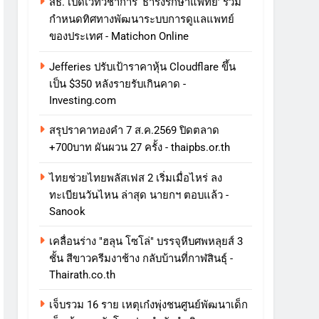
สธ. เปิดเวทีวิชาการ ‘ธำรงรักษาแพทย์’ ร่วม
กำหนดทิศทางพัฒนาระบบการดูแลแพทย์
ของประเทศ - Matichon Online
Jefferies ปรับเป้าราคาหุ้น Cloudflare ขึ้น
เป็น $350 หลังรายรับเกินคาด -
Investing.com
สรุปราคาทองคำ 7 ส.ค.2569 ปิดตลาด
+700บาท ผันผวน 27 ครั้ง - thaipbs.or.th
ไทยช่วยไทยพลัสเฟส 2 เริ่มเมื่อไหร่ ลง
ทะเบียนวันไหน ล่าสุด นายกฯ ตอบแล้ว -
Sanook
เคลื่อนร่าง "ฮลุน โซโล่" บรรจุหีบศพหลุยส์ 3
ชั้น สีขาวครีมงาช้าง กลับบ้านที่กาฬสินธุ์ -
Thairath.co.th
เจ็บรวม 16 ราย เหตุเก๋งพุ่งชนศูนย์พัฒนาเด็ก