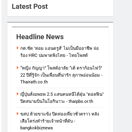
Latest Post
Headline News
กต.ซัด 'ทอม แอนดรูส์' ไม่เป็นมืออาชีพ จ่อ
ร้อง HRC ปมพาดพิงไทย - ไทยโพสต์
“หญิง กัญญา” โพสต์อาลัย “เต้ ดราก้อนไฟว์”
22 ปีที่รู้จัก เป็นเพื่อนที่น่ารัก สุภาพอ่อนน้อม -
Thairath.co.th
ญี่ปุ่นสั่งอพยพ 2.5 แสนคนหนีไต้ฝุ่น "ดอลฟิน"
ปิดสนามบินในโอกินาวะ - thaipbs.or.th
ขสป.ห้วยขาแข้ง ปิดท่องเที่ยวชั่วคราว หลัง
เสือโคร่งทำร้ายเจ้าหน้าที่ดับ -
bangkokbiznews