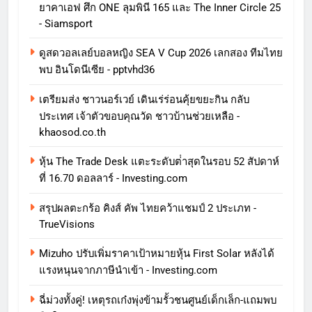
ยาคาเอฟ ศึก ONE ลุมพินี 165 และ The Inner Circle 25
- Siamsport
ดูสดวอลเลย์บอลหญิง SEA V Cup 2026 เลกสอง ทีมไทย
พบ อินโดนีเซีย - pptvhd36
เตรียมส่ง ชาวนอร์เวย์ เดินเร่ร่อนคุ้ยขยะกิน กลับ
ประเทศ เจ้าตัวขอบคุณวัด ชาวบ้านช่วยเหลือ -
khaosod.co.th
หุ้น The Trade Desk แตะระดับต่ําสุดในรอบ 52 สัปดาห์
ที่ 16.70 ดอลลาร์ - Investing.com
สรุปผลตะกร้อ คิงส์ คัพ ไทยคว้าแชมป์ 2 ประเภท -
TrueVisions
Mizuho ปรับเพิ่มราคาเป้าหมายหุ้น First Solar หลังได้
แรงหนุนจากภาษีนําเข้า - Investing.com
ฉี่ม่วงทั้งคู่! เหตุรถเก๋งพุ่งข้ามรั้วชนศูนย์เด็กเล็ก-แถมพบ