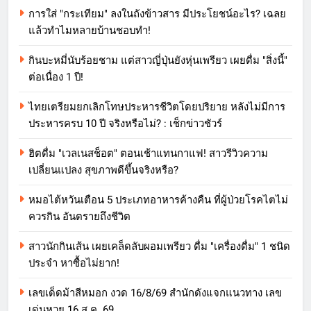
การใส่ "กระเทียม" ลงในถังข้าวสาร มีประโยชน์อะไร? เฉลย
แล้วทำไมหลายบ้านชอบทำ!
กินบะหมี่นับร้อยชาม แต่สาวญี่ปุ่นยังหุ่นเพรียว เผยดื่ม "สิ่งนี้"
ต่อเนื่อง 1 ปี!
ไทยเตรียมยกเลิกโทษประหารชีวิตโดยปริยาย หลังไม่มีการ
ประหารครบ 10 ปี จริงหรือไม่? : เช็กข่าวชัวร์
ฮิตดื่ม "เวลเนสช็อต" ตอนเช้าแทนกาแฟ! สาวรีวิวความ
เปลี่ยนแปลง สุขภาพดีขึ้นจริงหรือ?
หมอไต้หวันเตือน 5 ประเภทอาหารค้างคืน ที่ผู้ป่วยโรคไตไม่
ควรกิน อันตรายถึงชีวิต
สาวนักกินเส้น เผยเคล็ดลับผอมเพรียว ดื่ม "เครื่องดื่ม" 1 ชนิด
ประจำ หาซื้อไม่ยาก!
เลขเด็ดม้าสีหมอก งวด 16/8/69 สำนักดังแจกแนวทาง เลข
เด่นหวย 16 ส.ค. 69