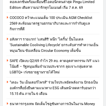
คอลเลกชันพร้อมเพื่อนซี้ไอคอนิกคนล่าสุด Pingu Limited
Edition เติมความน่ารักทุกโมเมนต์ เริ่ม 7 ส.ค. 69
COCOCO คว้าคะแนนเต็ม 100 ประเมิน AGM Checklist
2569 สะท้อนมาตรฐานธรรมาภิบาลและการกำกับดูแล
กิจการที่ดี
อสังหาฯ รายแรก! ‘แสนสิริ’ ผนึก ‘ไดกิ้น’ ปั้นโมเดล
‘Sustainable Cooliving Lifecycle’ ยกระดับสารทำความเย็น
หมุนเวียน ขับเคลื่อน Circular Economy เต็มขั้น
SAFE เปิดงบ Q2/69 กำไร 29 ลบ. คาดอุตสาหกรรม IVF แนว
โน้มดี – รัฐหนุนเพิ่มจำนวนประชากร ลุยเจาะกลุ่มตลาด
LGBTQ+ เร่งขยายฐานรายได้ใหม่
“เดอะ วัน เอ็นเตอร์ไพรส์” ร่วมใจประหยัดพลังงาน ปักธงเป็น
องค์กรสื่อยั่งยืนตามแนวทาง ESG เดินหน้าลดคาร์บอนกว่า
15.15 ตัน ภายใน 6 เดือน
ธนาคารกรุงเทพ จัดเต็มโซลูชันทางการเงินในงาน Money