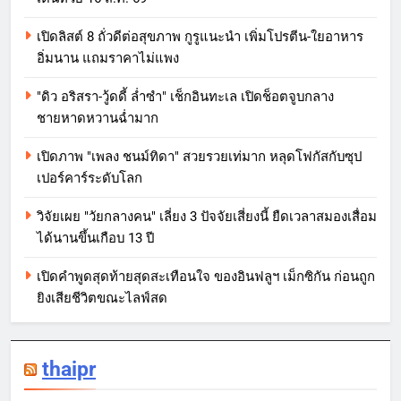
เปิดลิสต์ 8 ถั่วดีต่อสุขภาพ กูรูแนะนำ เพิ่มโปรตีน-ใยอาหาร
อิ่มนาน แถมราคาไม่แพง
"ดิว อริสรา-วู้ดดี้ ล่ำซำ" เช็กอินทะเล เปิดช็อตจูบกลาง
ชายหาดหวานฉ่ำมาก
เปิดภาพ "เพลง ชนม์ทิดา" สวยรวยเท่มาก หลุดโฟกัสกับซุป
เปอร์คาร์ระดับโลก
วิจัยเผย "วัยกลางคน" เลี่ยง 3 ปัจจัยเสี่ยงนี้ ยืดเวลาสมองเสื่อม
ได้นานขึ้นเกือบ 13 ปี
เปิดคำพูดสุดท้ายสุดสะเทือนใจ ของอินฟลูฯ เม็กซิกัน ก่อนถูก
ยิงเสียชีวิตขณะไลฟ์สด
thaipr