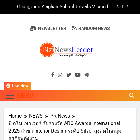
Skip
AirAsia X SEE FAH พันธมิตรทางธุรกิจยาวนานกว่า
to
20 ปี ต่อยอดเสิร์ฟความอร่อย ยกเมนูระดับตำนาน
“ข้าวหน้าไก่ราชวงศ์” พุ่งทะยานสู่น่านฟ้า
content
ททท. ร่วมมือกับ จุฬาลงกรณ์มหาวิทยาลัย จัดสัมมนา
ทางวิชาการและการตลาดเชิงรุก แนะเคล็ดลับปรับ
NEWSLETTER
RANDOM NEWS
ธุรกิจท่องเที่ยวไทย “ขายได้ ขายดี ขายนาน”
บ้านหนองสองห้องจัดใหญ่ “แห่เทียนพรรษา – ผ้าป่า
ซาเล้งปลอดเหล้าเข้าพรรษา 2569” ชูพลังชุมชน
สืบสานพุทธศาสนา สร้างสังคมปลอดเหล้า ภายใต้
Guangzhou Yinghao School Unveils Vision for
แนวคิด “90 วัน เก็บแต้มสุขภาพดี สิ่งดีๆ จะเกิดขึ้น”
Future-Ready Education
AirAsia X SEE FAH พันธมิตรทางธุรกิจยาวนานกว่า
BIZNEWSLEADE
20 ปี ต่อยอดเสิร์ฟความอร่อย ยกเมนูระดับตำนาน
"ครอบคลุมทุกมิติ เพื่อ…ผู้นำธุรกิจ"
“ข้าวหน้าไก่ราชวงศ์” พุ่งทะยานสู่น่านฟ้า
ททท. ร่วมมือกับ จุฬาลงกรณ์มหาวิทยาลัย จัดสัมมนา
ทางวิชาการและการตลาดเชิงรุก แนะเคล็ดลับปรับ
ธุรกิจท่องเที่ยวไทย “ขายได้ ขายดี ขายนาน”
Live Now
MENU
Home
NEWS
PR News
บี.กริม เพาเวอร์ รับรางวัล ARC Awards International
2025 สาขา Interior Design ระดับ Silver สูงสุดในกลุ่ม
ธุรกิจพลังงาน