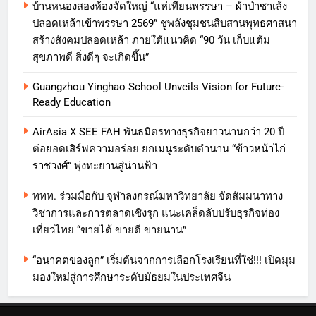
บ้านหนองสองห้องจัดใหญ่ “แห่เทียนพรรษา – ผ้าป่าซาเล้ง
ปลอดเหล้าเข้าพรรษา 2569” ชูพลังชุมชนสืบสานพุทธศาสนา
สร้างสังคมปลอดเหล้า ภายใต้แนวคิด “90 วัน เก็บแต้ม
สุขภาพดี สิ่งดีๆ จะเกิดขึ้น”
Guangzhou Yinghao School Unveils Vision for Future-
Ready Education
AirAsia X SEE FAH พันธมิตรทางธุรกิจยาวนานกว่า 20 ปี
ต่อยอดเสิร์ฟความอร่อย ยกเมนูระดับตำนาน “ข้าวหน้าไก่
ราชวงศ์” พุ่งทะยานสู่น่านฟ้า
ททท. ร่วมมือกับ จุฬาลงกรณ์มหาวิทยาลัย จัดสัมมนาทาง
วิชาการและการตลาดเชิงรุก แนะเคล็ดลับปรับธุรกิจท่อง
เที่ยวไทย “ขายได้ ขายดี ขายนาน”
“อนาคตของลูก” เริ่มต้นจากการเลือกโรงเรียนที่ใช่!!! เปิดมุม
มองใหม่สู่การศึกษาระดับมัธยมในประเทศจีน