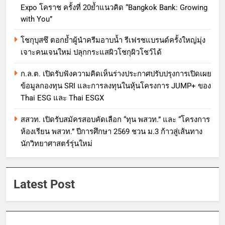
Expo โคราช ครั้งที่ 20ย้ำแนวคิด “Bangkok Bank: Growing
with You”
โชกุบุสซึ ตอกย้ำผู้นำครีมอาบน้ำ รีเฟรชแบรนด์ครั้งใหญ่มุ่ง
เจาะคนเจนใหม่ ปลุกกระแสผิวโชกุผิวโชว์ได้
ก.ล.ต. เปิดรับฟังความคิดเห็นร่างประกาศปรับปรุงการเปิดเผย
ข้อมูลกองทุน SRI และการลงทุนในหุ้นโครงการ JUMP+ ของ
Thai ESG และ Thai ESGX
สสวท. เปิดรับสมัครสอบคัดเลือก “ทุน พสวท.” และ “โครงการ
ห้องเรียน พสวท.” ปีการศึกษา 2569 ชวน ม.3 ก้าวสู่เส้นทาง
นักวิทยาศาสตร์รุ่นใหม่
Latest Post