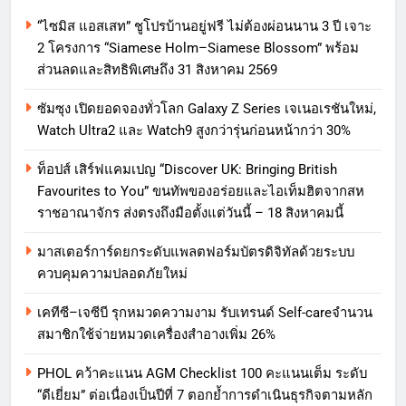
“ไซมิส แอสเสท” ชูโปรบ้านอยู่ฟรี ไม่ต้องผ่อนนาน 3 ปี เจาะ
2 โครงการ “Siamese Holm–Siamese Blossom” พร้อม
ส่วนลดและสิทธิพิเศษถึง 31 สิงหาคม 2569
ซัมซุง เปิดยอดจองทั่วโลก Galaxy Z Series เจเนอเรชันใหม่,
Watch Ultra2 และ Watch9 สูงกว่ารุ่นก่อนหน้ากว่า 30%
ท็อปส์ เสิร์ฟแคมเปญ “Discover UK: Bringing British
Favourites to You” ขนทัพของอร่อยและไอเท็มฮิตจากสห
ราชอาณาจักร ส่งตรงถึงมือตั้งแต่วันนี้ – 18 สิงหาคมนี้
มาสเตอร์การ์ดยกระดับแพลตฟอร์มบัตรดิจิทัลด้วยระบบ
ควบคุมความปลอดภัยใหม่
เคทีซี–เจซีบี รุกหมวดความงาม รับเทรนด์ Self-careจำนวน
สมาชิกใช้จ่ายหมวดเครื่องสำอางเพิ่ม 26%
PHOL คว้าคะแนน AGM Checklist 100 คะแนนเต็ม ระดับ
“ดีเยี่ยม” ต่อเนื่องเป็นปีที่ 7 ตอกย้ำการดำเนินธุรกิจตามหลัก