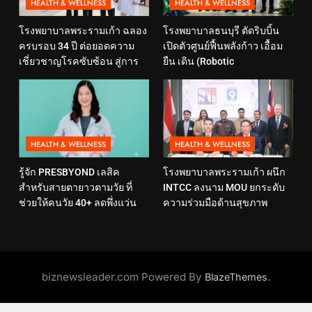
HEALTH & WELLNESS
HEALTH & WELLNESS
โรงพยาบาลพระรามเก้า ฉลอง
โรงพยาบาลธนบุรี ตัดริบบิ้น
ครบรอบ 34 ปี ต่อยอดความ
เปิดตัวศูนย์ฟื้นพลังก้าว เอื้อม
เชี่ยวชาญโรคซับซ้อน สู่การ
ยืน เดิน (Robotic
ดูแลสุขภาพเชิงป้องกันที่ตอบ
Rehabilitation Center) นำ
โจทย์ไลฟ์สไตล์ ภายใต้แนวคิด
เทคโนโลยีสุดล้ำ หุ่นยนต์ฝึก
“SELF-CARE IS HEALTHCARE”
เดิน มาเพิ่มประสิทธิภาพ
HEALTH & WELLNESS
HEALTH & WELLNESS
รู้จัก PRESBYOND เลสิค
โรงพยาบาลพระรามเก้า ผนึก
สำหรับสายตายาวตามวัย ที่
INTCC ลงนาม MOU ยกระดับ
ช่วยให้คนวัย 40+ ลดพึ่งแว่น
ความร่วมมือด้านสุขภาพ
และใช้ชีวิตได้คล่องตัวขึ้น
พร้อมรองรับผู้รับบริการชาว
อินโดนีเซียอย่างครบวงจร
biznewsleader.com Powered By
.
BlazeThemes