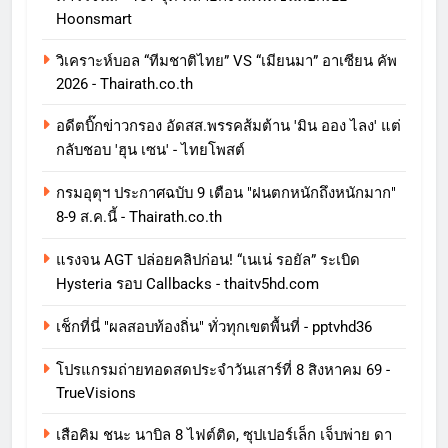
Hoonsmart
วิเคราะห์บอล “ทีมชาติไทย” VS “เมียนมา” อาเซียน คัพ
2026 - Thairath.co.th
อดีตบิ๊กข่าวกรอง อัดสส.พรรคส้มต้าน 'มิน ออง ไลง' แต่
กลับชอบ 'ฮุน เซน' - ไทยโพสต์
กรมอุตุฯ ประกาศฉบับ 9 เตือน "ฝนตกหนักถึงหนักมาก"
8-9 ส.ค.นี้ - Thairath.co.th
แรงจน AGT ปล่อยคลิปก่อน! “เนเน่ รอยัล” ระเบิด
Hysteria รอบ Callbacks - thaitv5hd.com
เช็กที่นี่ "ผลสอบท้องถิ่น" ทั่วทุกเขตพื้นที่ - pptvhd36
โปรแกรมถ่ายทอดสดประจำวันเสาร์ที่ 8 สิงหาคม 69 -
TrueVisions
เสือคิม ชนะ นาบิล 8 ไฟต์ติด, ซุปเปอร์เล็ก เจ็บพ่าย ดา